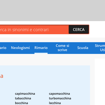
Come si
Strum
ario
Neologismi
Rimario
Scuola
scrive
Uti
na
capimacchina
capomacchina
tabacchina
turbomacchina
bocchina
lecchina