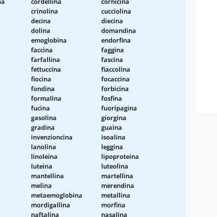
na
cordellina
cornicina
crinolina
cucciolina
decina
diecina
dolina
domandina
emoglobina
endorfina
faccina
faggina
farfallina
fascina
fettuccina
fiaccolina
fiocina
focaccina
fondina
forbicina
formalina
fosfina
fucina
fuoripagina
gasolina
giorgina
gradina
guaina
invenzioncina
isoalina
lanolina
leggina
linoleina
lipoproteina
luteina
luteolina
mantellina
martellina
melina
merendina
metaemoglobina
metallina
mordigallina
morfina
naftalina
nasalina