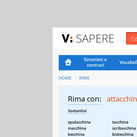
SAPERE
Sinonimi e
Vocabol
contrari
HOME
RIME
Rima con:
attacchi
Sostantivi
sputacchina
tacchina
macchina
scribacchina
becchina
bistecchina