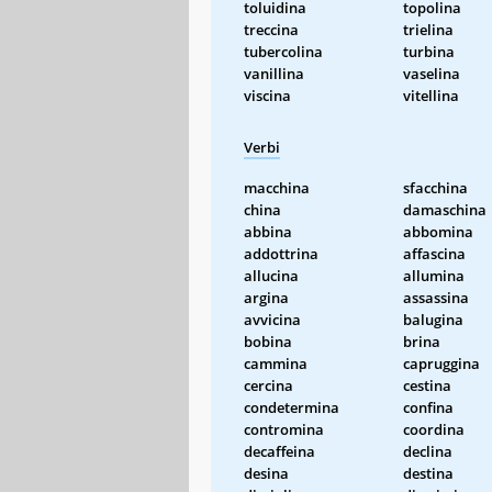
toluidina
topolina
treccina
trielina
tubercolina
turbina
vanillina
vaselina
viscina
vitellina
Verbi
macchina
sfacchina
china
damaschina
abbina
abbomina
addottrina
affascina
allucina
allumina
argina
assassina
avvicina
balugina
bobina
brina
cammina
capruggina
cercina
cestina
condetermina
confina
contromina
coordina
decaffeina
declina
desina
destina