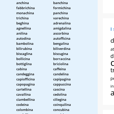
anchina
banchina
fabbrichina
formichina
monachina
panchina
trichina
varechina
beghina
adrenalina
agnellina
amigdalina
I
anilina
ascorbina
autodina
autofficina
d
bambolina
bengalina
bilirubina
biliverdina
at
biscaglina
biscugina
d
bollicina
borraccina
bottiglina
briciolina
t
cabina
caffeina
candeggina
candelina
p
capiofficina
capipagina
capopagina
cappuccina
i
cartellina
cascina
cavallina
cedolina
ciambellina
ciliegina
codeina
coinquilina
colombina
concubina