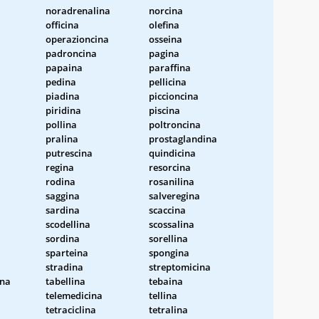
noradrenalina
norcina
officina
olefina
operazioncina
osseina
padroncina
pagina
papaina
paraffina
pedina
pellicina
piadina
piccioncina
a
piridina
piscina
pollina
poltroncina
pralina
prostaglandina
putrescina
quindicina
regina
resorcina
rodina
rosanilina
saggina
salveregina
sardina
scaccina
scodellina
scossalina
sordina
sorellina
sparteina
spongina
stradina
streptomicina
ina
tabellina
tebaina
telemedicina
tellina
tetraciclina
tetralina