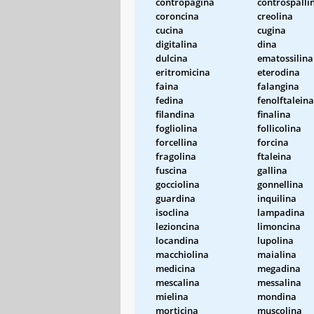
contropagina
controspalli
coroncina
creolina
cucina
cugina
digitalina
dina
dulcina
ematossilina
eritromicina
eterodina
faina
falangina
fedina
fenolftaleina
filandina
finalina
fogliolina
follicolina
forcellina
forcina
fragolina
ftaleina
fuscina
gallina
gocciolina
gonnellina
guardina
inquilina
isoclina
lampadina
lezioncina
limoncina
locandina
lupolina
macchiolina
maialina
medicina
megadina
mescalina
messalina
mielina
mondina
morticina
muscolina