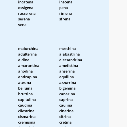
incatena
inscena
ossigena
pena
rasserena
rimena
serena
sfrena
vena
maiorchina
meschina
adulterina
alabastrina
aldina
alessandrina
amarantina
ametistina
anodina
anserina
antirapina
aquilina
atesina
azzurrina
belluina
bigemina
bruttina
canarina
capitolina
caprina
caudina
caulina
cilestrina
cinerina
cismarina
citrina
cremisina
cretina