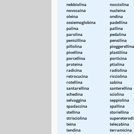
nebbiolina
nocciolina
novocaina
nucleina
oleina
ondina
ossiemoglobina
padellina
palina
pallina
parolina
pedalina
penicillina
pensilina
pillolina
pioggerellin
pivellina
plastilina
porcellina
porticina
proteina
ptialina
radicina
radiolina
retrocucina
ricciolina
rotellina
sabina
santarellina
santerellina
schedina
sciolina
selvaggina
seppiolina
spadaccina
spallina
stellina
storiellina
strisciolina
supereterod
teina
telecabina
tendina
terramicina