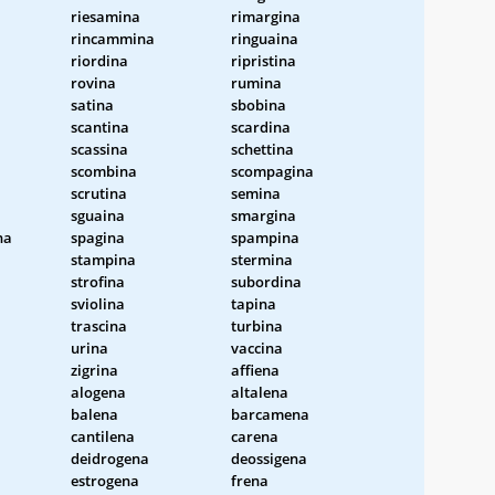
riesamina
rimargina
rincammina
ringuaina
riordina
ripristina
rovina
rumina
satina
sbobina
scantina
scardina
scassina
schettina
scombina
scompagina
scrutina
semina
sguaina
smargina
na
spagina
spampina
stampina
stermina
strofina
subordina
sviolina
tapina
trascina
turbina
urina
vaccina
zigrina
affiena
alogena
altalena
balena
barcamena
cantilena
carena
deidrogena
deossigena
estrogena
frena