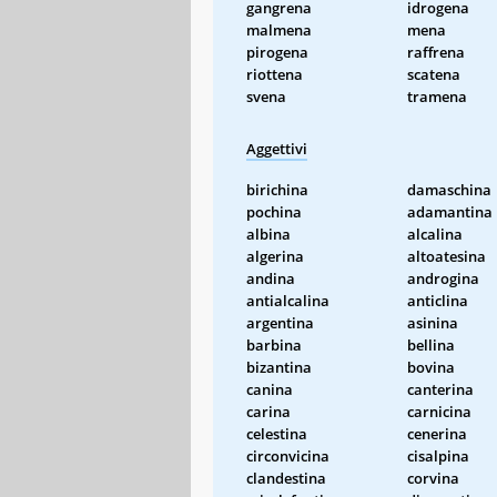
gangrena
idrogena
malmena
mena
pirogena
raffrena
riottena
scatena
svena
tramena
Aggettivi
birichina
damaschina
pochina
adamantina
albina
alcalina
algerina
altoatesina
andina
androgina
antialcalina
anticlina
argentina
asinina
barbina
bellina
bizantina
bovina
canina
canterina
carina
carnicina
celestina
cenerina
circonvicina
cisalpina
clandestina
corvina