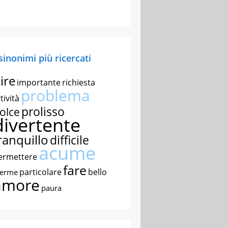
 sinonimi più ricercati
ire
importante
richiesta
problema
tività
prolisso
olce
divertente
ranquillo
difficile
acume
ermettere
fare
particolare
bello
nerme
amore
paura