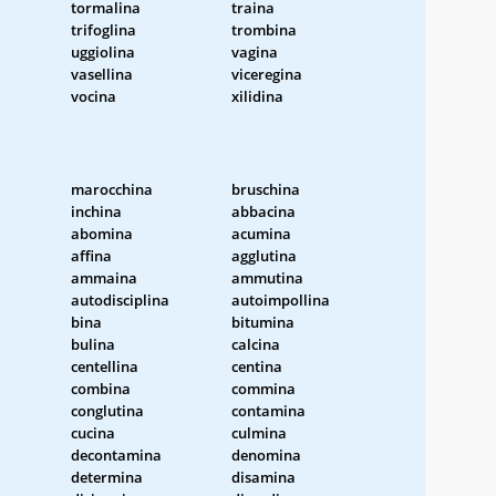
tormalina
traina
trifoglina
trombina
uggiolina
vagina
vasellina
viceregina
vocina
xilidina
marocchina
bruschina
inchina
abbacina
abomina
acumina
affina
agglutina
ammaina
ammutina
autodisciplina
autoimpollina
bina
bitumina
bulina
calcina
centellina
centina
combina
commina
conglutina
contamina
cucina
culmina
decontamina
denomina
determina
disamina