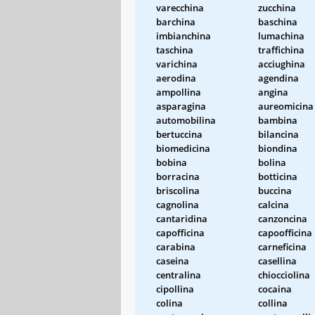
varecchina
zucchina
barchina
baschina
imbianchina
lumachina
taschina
traffichina
varichina
acciughina
aerodina
agendina
ampollina
angina
asparagina
aureomicina
automobilina
bambina
bertuccina
bilancina
biomedicina
biondina
bobina
bolina
borracina
botticina
briscolina
buccina
cagnolina
calcina
cantaridina
canzoncina
capofficina
capoofficina
carabina
carneficina
caseina
casellina
centralina
chiocciolina
cipollina
cocaina
colina
collina