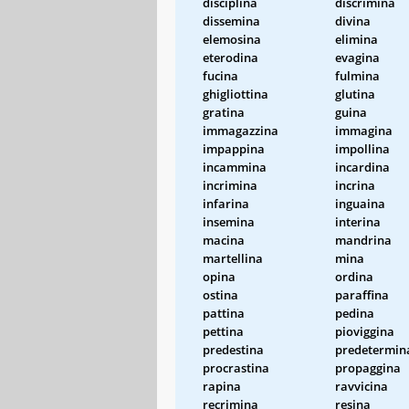
disciplina
discrimina
dissemina
divina
elemosina
elimina
eterodina
evagina
fucina
fulmina
ghigliottina
glutina
gratina
guina
immagazzina
immagina
impappina
impollina
incammina
incardina
incrimina
incrina
infarina
inguaina
insemina
interina
macina
mandrina
martellina
mina
opina
ordina
ostina
paraffina
pattina
pedina
pettina
pioviggina
predestina
predetermin
procrastina
propaggina
rapina
ravvicina
recrimina
resina