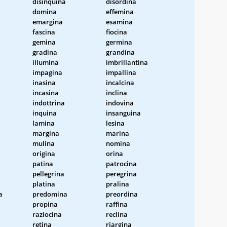
disinquina
disordina
domina
effemina
emargina
esamina
fascina
fiocina
gemina
germina
gradina
grandina
illumina
imbrillantina
impagina
impallina
inasina
incalcina
incasina
inclina
indottrina
indovina
inquina
insanguina
lamina
lesina
margina
marina
mulina
nomina
origina
orina
patina
patrocina
pellegrina
peregrina
platina
pralina
a
predomina
preordina
propina
raffina
raziocina
reclina
retina
riargina