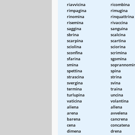
riavvicina
ricombina
rimpagina
rimugina
rinomina
rinquattrina
risemina
rivaccina
saggina
sanguina
sbrina
scalcina
scarpina
scartina
sciolina
sciorina
sconfina
scrimina
sfarina
sgomina
smina
soprannomi
spettina
spina
strascina
strina
svergina
svina
termina
traina
turlupina
uncina
vaticina
volantina
aliena
allena
arena
avvelena
barena
cancrena
cena
concatena
dimena
drena