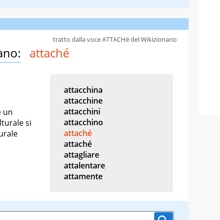
tratto dalla voce ATTACHé del Wikizionario
ano:
attaché
attacchina
attacchine
attacchini
e un
attacchino
turale si
attaché
urale
attaché
attagliare
attalentare
attamente