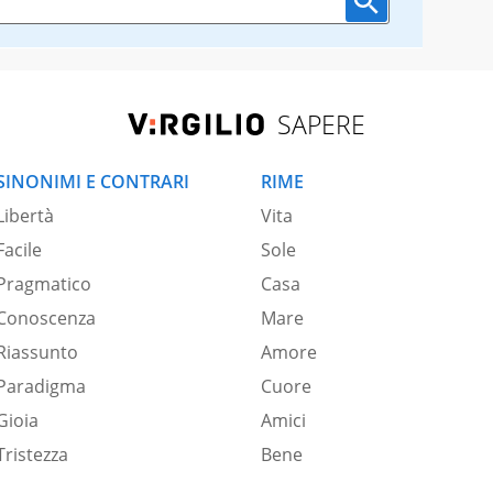
SAPERE
SINONIMI E CONTRARI
RIME
Libertà
Vita
Facile
Sole
Pragmatico
Casa
Conoscenza
Mare
Riassunto
Amore
Paradigma
Cuore
Gioia
Amici
Tristezza
Bene