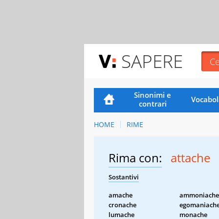
SAPERE
Sinonimi e
Vocabol
contrari
HOME
RIME
Rima con:
attache
Sostantivi
amache
ammoniache
cronache
egomaniach
lumache
monache