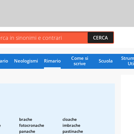
Come si
Strum
ario
Neologismi
Rimario
Scuola
scrive
Uti
brache
cloache
e
fotocronache
imbrache
panache
pastinache