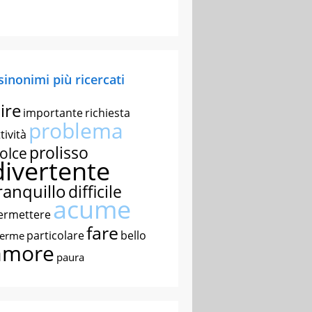
 sinonimi più ricercati
ire
importante
richiesta
problema
tività
prolisso
olce
divertente
ranquillo
difficile
acume
ermettere
fare
particolare
bello
nerme
amore
paura