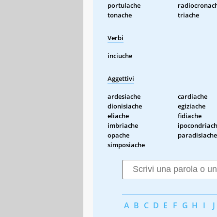
portulache
radiocronac
tonache
triache
Verbi
inciuche
Aggettivi
ardesiache
cardiache
dionisiache
egiziache
eliache
fidiache
imbriache
ipocondriac
opache
paradisiache
simposiache
A
B
C
D
E
F
G
H
I
J