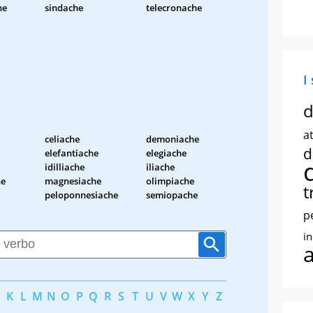
he
sindache
telecronache
I
d
at
celiache
demoniache
d
elefantiache
elegiache
idilliache
iliache
he
magnesiache
olimpiache
t
peloponnesiache
semiopache
p
i
K
L
M
N
O
P
Q
R
S
T
U
V
W
X
Y
Z