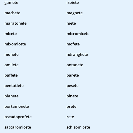
gamete
isoiete
machete
magnete
maratonete
mete
micete
micromicete
mixomicete
mofete
monete
ndranghete
omilete
ontanete
paffete
parete
pentatlete
pesete
pianete
pinete
portamonete
prete
pseudoprofete
rete
saccaromicete
schizomicete