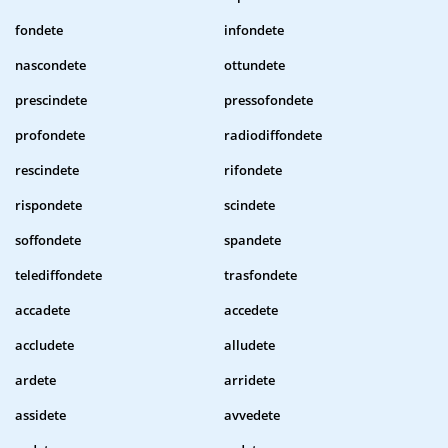
fondete
infondete
nascondete
ottundete
prescindete
pressofondete
profondete
radiodiffondete
rescindete
rifondete
rispondete
scindete
soffondete
spandete
telediffondete
trasfondete
accadete
accedete
accludete
alludete
ardete
arridete
assidete
avvedete