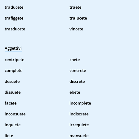
traducete
traete
trafiggete
tralucete
trasducete
vincete
Aggettivi
centripete
chete
complete
concrete
desuete
discrete
dissuete
ebete
facete
incomplete
inconsuete
indiscrete
inquiete
irrequiete
liete
mansuete