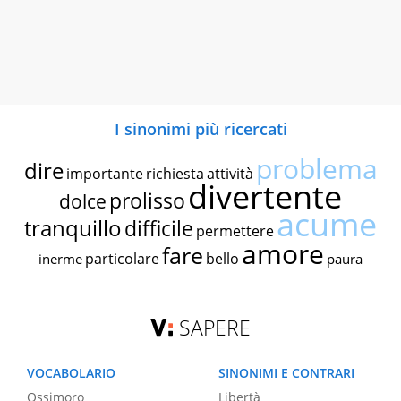
I sinonimi più ricercati
problema
dire
importante
richiesta
attività
divertente
prolisso
dolce
acume
tranquillo
difficile
permettere
amore
fare
particolare
bello
inerme
paura
SAPERE
VOCABOLARIO
SINONIMI E CONTRARI
Ossimoro
Libertà