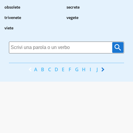
obsolete
secrete
trivenete
vegete
viete
A
B
C
D
E
F
G
H
I
J
K
L
M
N