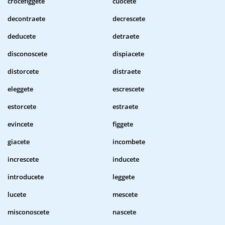
crocefiggete
cuocete
decontraete
decrescete
deducete
detraete
disconoscete
dispiacete
distorcete
distraete
eleggete
escrescete
estorcete
estraete
evincete
figgete
giacete
incombete
increscete
inducete
introducete
leggete
lucete
mescete
misconoscete
nascete