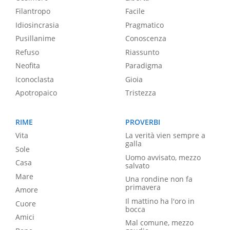
Filantropo
Facile
Idiosincrasia
Pragmatico
Pusillanime
Conoscenza
Refuso
Riassunto
Neofita
Paradigma
Iconoclasta
Gioia
Apotropaico
Tristezza
RIME
PROVERBI
Vita
La verità vien sempre a
galla
Sole
Uomo avvisato, mezzo
Casa
salvato
Mare
Una rondine non fa
primavera
Amore
Il mattino ha l'oro in
Cuore
bocca
Amici
Mal comune, mezzo