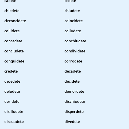
cadete
cedete
chiedete
chiudete
circoncidete
coincidete
collidete
colludete
concedete
conchiudete
concludete
condividete
conquidete
corrodete
credete
decadete
decedete
decidete
deludete
demordete
deridete
dischiudete
disilludete
disperdete
dissuadete
divedete