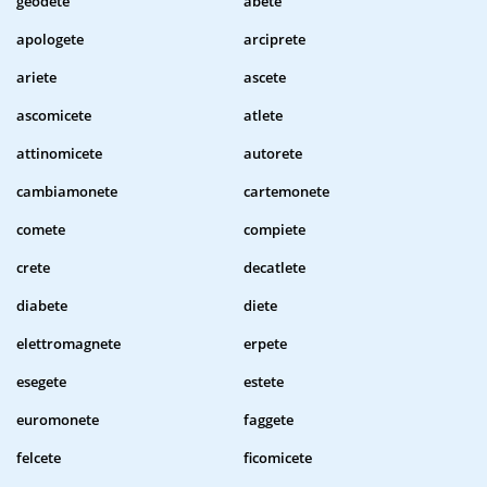
geodete
abete
apologete
arciprete
ariete
ascete
ascomicete
atlete
attinomicete
autorete
cambiamonete
cartemonete
comete
compiete
crete
decatlete
diabete
diete
elettromagnete
erpete
esegete
estete
euromonete
faggete
felcete
ficomicete