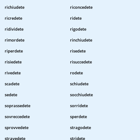
richiudete
riconcedete
ricredete
ridete
ridividete
rigodete
rimordete
rinchiudete
riperdete
risedete
risiedete
risuccedete
rivedete
rodete
scadete
schiudete
sedete
socchiudete
soprassedete
sorridete
sovreccedete
sperdete
sprovvedete
stragodete
stravedete
stridete