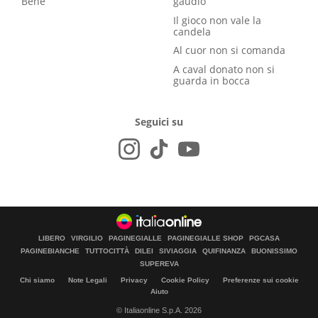
Bene
gaudio
Il gioco non vale la
candela
Al cuor non si comanda
A caval donato non si
guarda in bocca
Seguici su
LIBERO
VIRGILIO
PAGINEGIALLE
PAGINEGIALLE SHOP
PGCASA
PAGINEBIANCHE
TUTTOCITTÀ
DILEI
SIVIAGGIA
QUIFINANZA
BUONISSIMO
SUPEREVA
Chi siamo
Note Legali
Privacy
Cookie Policy
Preferenze sui cookie
Aiuto
© Italiaonline S.p.A. 2026