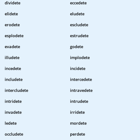
dividete
eccedete
elidete
eludete
erodete
escludete
esplodete
estrudete
evadete
godete
illudete
implodete
incedete
incidete
includete
intercedete
intercludete
intravedete
intridete
intrudete
invadete
irridete
ledete
mordete
occludete
perdete