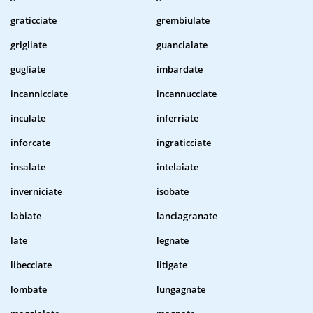
graticciate
grembiulate
grigliate
guancialate
gugliate
imbardate
incannicciate
incannucciate
inculate
inferriate
inforcate
ingraticciate
insalate
intelaiate
inverniciate
isobate
labiate
lanciagranate
late
legnate
libecciate
litigate
lombate
lungagnate