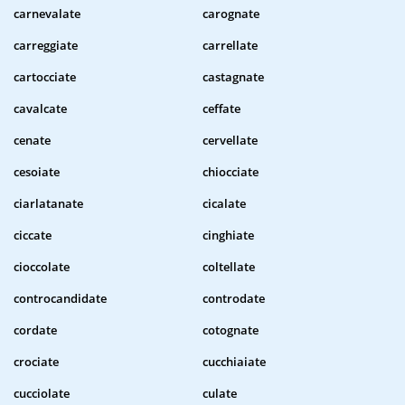
carnevalate
carognate
carreggiate
carrellate
cartocciate
castagnate
cavalcate
ceffate
cenate
cervellate
cesoiate
chiocciate
ciarlatanate
cicalate
ciccate
cinghiate
cioccolate
coltellate
controcandidate
controdate
cordate
cotognate
crociate
cucchiaiate
cucciolate
culate