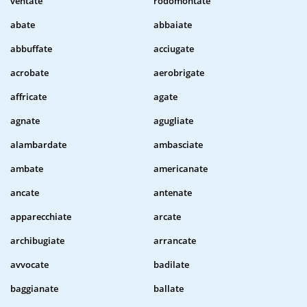
ventate
rodomontate
abate
abbaiate
abbuffate
acciugate
acrobate
aerobrigate
affricate
agate
agnate
agugliate
alambardate
ambasciate
ambate
americanate
ancate
antenate
apparecchiate
arcate
archibugiate
arrancate
avvocate
badilate
baggianate
ballate