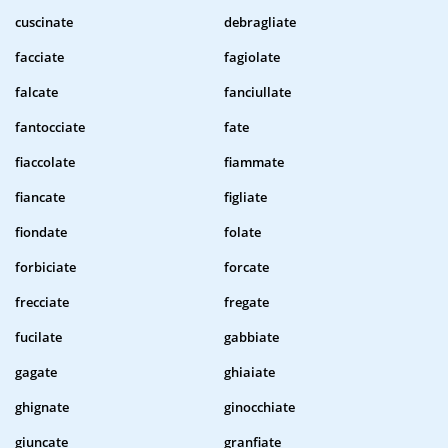
cuscinate
debragliate
facciate
fagiolate
falcate
fanciullate
fantocciate
fate
fiaccolate
fiammate
fiancate
figliate
fiondate
folate
forbiciate
forcate
frecciate
fregate
fucilate
gabbiate
gagate
ghiaiate
ghignate
ginocchiate
giuncate
granfiate