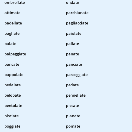
ombrellate
ondate
ottimate
pacchianate
padellate
pagliacciate
pagliate
paiolate
palate
pallate
palpeggiate
panate
pancate
panciate
pappolate
passeggiate
pedalate
pedate
pelobate
pennellate
pentolate
piccate
pisciate
planate
poggiate
pomate