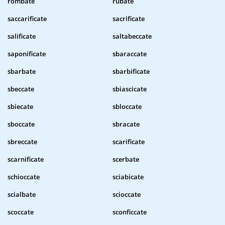
rombate
rubate
saccarificate
sacrificate
salificate
saltabeccate
saponificate
sbaraccate
sbarbate
sbarbificate
sbeccate
sbiascicate
sbiecate
sbloccate
sboccate
sbracate
sbreccate
scarificate
scarnificate
scerbate
schioccate
sciabicate
scialbate
scioccate
scoccate
sconficcate