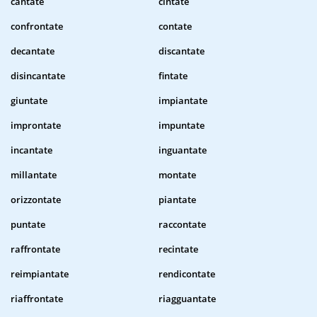
cantate
cintate
confrontate
contate
decantate
discantate
disincantate
fintate
giuntate
impiantate
improntate
impuntate
incantate
inguantate
millantate
montate
orizzontate
piantate
puntate
raccontate
raffrontate
recintate
reimpiantate
rendicontate
riaffrontate
riagguantate