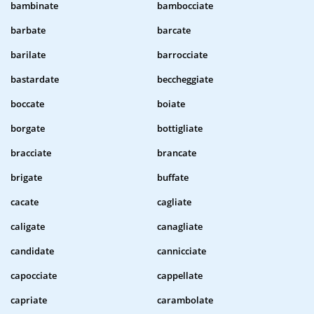
bambinate
bambocciate
barbate
barcate
barilate
barrocciate
bastardate
beccheggiate
boccate
boiate
borgate
bottigliate
bracciate
brancate
brigate
buffate
cacate
cagliate
caligate
canagliate
candidate
cannicciate
capocciate
cappellate
capriate
carambolate