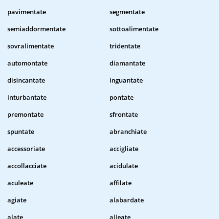
pavimentate
segmentate
semiaddormentate
sottoalimentate
sovralimentate
tridentate
automontate
diamantate
disincantate
inguantate
inturbantate
pontate
premontate
sfrontate
spuntate
abranchiate
accessoriate
accigliate
accollacciate
acidulate
aculeate
affilate
agiate
alabardate
alate
alleate