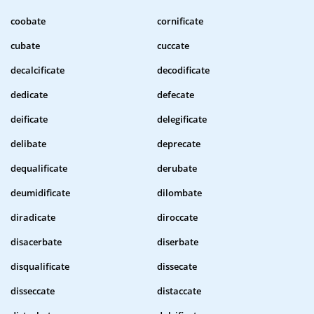
coobate
cornificate
cubate
cuccate
decalcificate
decodificate
dedicate
defecate
deificate
delegificate
delibate
deprecate
dequalificate
derubate
deumidificate
dilombate
diradicate
diroccate
disacerbate
diserbate
disqualificate
dissecate
disseccate
distaccate