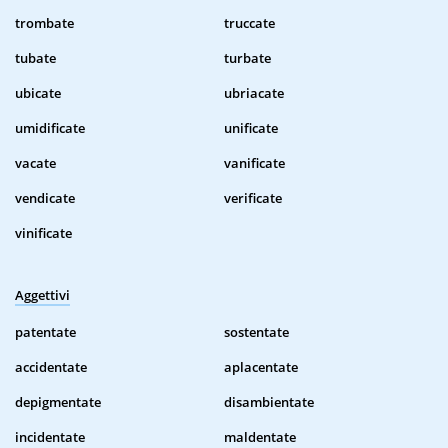
trombate
truccate
tubate
turbate
ubicate
ubriacate
umidificate
unificate
vacate
vanificate
vendicate
verificate
vinificate
Aggettivi
patentate
sostentate
accidentate
aplacentate
depigmentate
disambientate
incidentate
maldentate