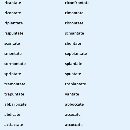
ricantate
riconfrontate
ricontate
rimontate
ripiantate
riscontate
rispuntate
schiantate
scontate
shuntate
smontate
soppiantate
sormontate
spiantate
sprintate
spuntate
tramontate
trapiantate
trapuntate
vantate
abbarbicate
abboccate
abdicate
accecate
acciaccate
accoccate