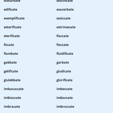
disturbate
dolcificate
edificate
esacerbate
esemplificate
essiccate
esterificate
estrinsecate
eterificate
fiaccate
ficcate
fioccate
flambate
fluidificate
gabbate
garbate
gelificate
giudicate
giulebbate
glorificate
imbacuccate
imbeccate
imbiaccate
imboccate
imbracate
imbroccate