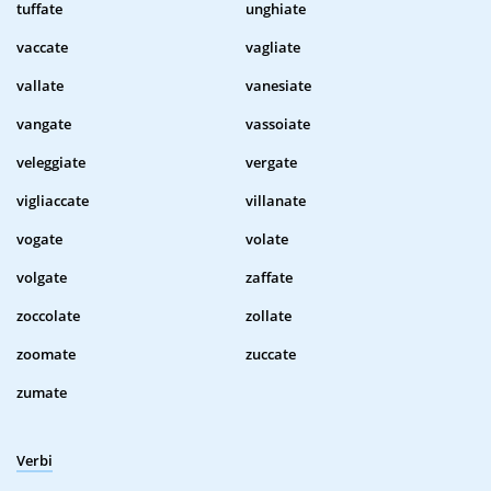
tuffate
unghiate
vaccate
vagliate
vallate
vanesiate
vangate
vassoiate
veleggiate
vergate
vigliaccate
villanate
vogate
volate
volgate
zaffate
zoccolate
zollate
zoomate
zuccate
zumate
Verbi