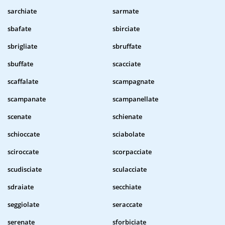
sarchiate
sarmate
sbafate
sbirciate
sbrigliate
sbruffate
sbuffate
scacciate
scaffalate
scampagnate
scampanate
scampanellate
scenate
schienate
schioccate
sciabolate
sciroccate
scorpacciate
scudisciate
sculacciate
sdraiate
secchiate
seggiolate
seraccate
serenate
sforbiciate