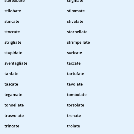
stereobate
stigmate
stilobate
stimmate
stincate
stivalate
stoccate
stornellate
strigliate
strimpellate
stupidate
suricate
sventagliate
taccate
tanfate
tartufate
tascate
tavolate
tegamate
tombolate
tonnellate
torsolate
trasvolate
trenate
trincate
troiate