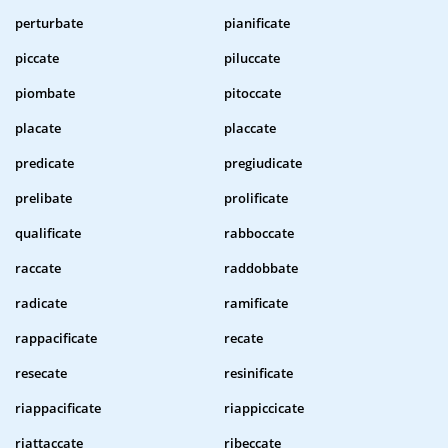
perturbate
pianificate
piccate
piluccate
piombate
pitoccate
placate
placcate
predicate
pregiudicate
prelibate
prolificate
qualificate
rabboccate
raccate
raddobbate
radicate
ramificate
rappacificate
recate
resecate
resinificate
riappacificate
riappiccicate
riattaccate
ribeccate