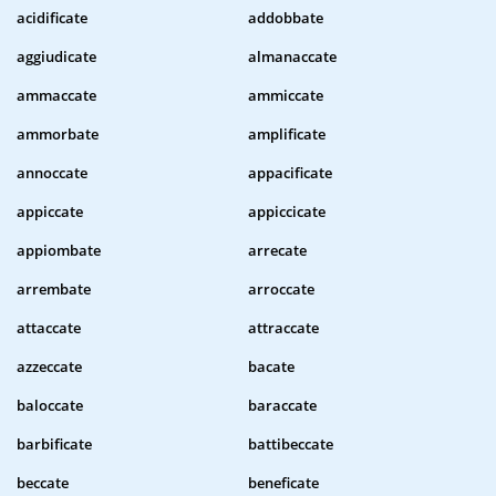
acidificate
addobbate
aggiudicate
almanaccate
ammaccate
ammiccate
ammorbate
amplificate
annoccate
appacificate
appiccate
appiccicate
appiombate
arrecate
arrembate
arroccate
attaccate
attraccate
azzeccate
bacate
baloccate
baraccate
barbificate
battibeccate
beccate
beneficate