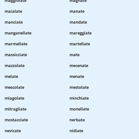
maggiolate
magnate
maialate
manate
manciate
mandate
manganellate
mareggiate
marmellate
martellate
massicciate
mate
mazzolate
mecenate
melate
menate
mescolate
mestolate
miagolate
minchiate
mitragliate
monellate
mostacciate
nerbate
nevicate
nidiate