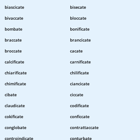
biascicate
bisecate
bivaccate
bloccate
bombate
bonificate
braccate
brancicate
broccate
cacate
calcificate
carnificate
chiarificate
chilificate
chimificate
ciancicate
cibate
ciccate
claudicate
codificate
cokificate
conficcate
conglobate
contrattaccate
controindicate
conturbate