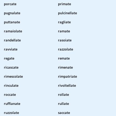
porcate
primate
pugnalate
pulcinellate
puttanate
ragliate
ramaiolate
ramate
randellate
rasoiate
ravviate
razzolate
regate
remate
ricascate
rimenate
rimescolate
rimpatriate
rinculate
rivoltellate
roccate
rollate
ruffianate
rullate
ruzzolate
saccate