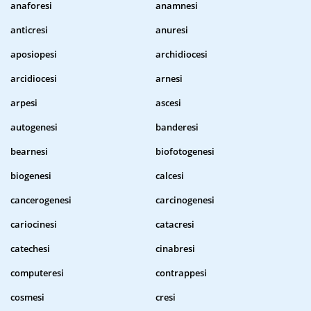
anaforesi
anamnesi
anticresi
anuresi
aposiopesi
archidiocesi
arcidiocesi
arnesi
arpesi
ascesi
autogenesi
banderesi
bearnesi
biofotogenesi
biogenesi
calcesi
cancerogenesi
carcinogenesi
cariocinesi
catacresi
catechesi
cinabresi
computeresi
contrappesi
cosmesi
cresi