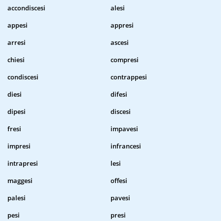
accondiscesi
alesi
appesi
appresi
arresi
ascesi
chiesi
compresi
condiscesi
contrappesi
diesi
difesi
dipesi
discesi
fresi
impavesi
impresi
infrancesi
intrapresi
lesi
maggesi
offesi
palesi
pavesi
pesi
presi