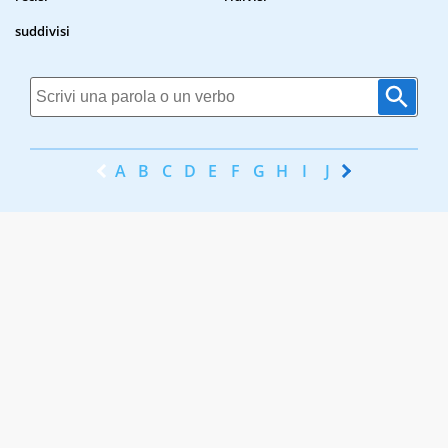
suddivisi
A
B
C
D
E
F
G
H
I
J
K
L
M
N