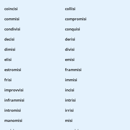
coincisi
collisi
commisi
compromisi
condivisi
conquisi
decisi
derisi
dimisi
divisi
elisi
emisi
estromisi
frammisi
frisi
immisi
improvvisi
incisi
inframmisi
intrisi
intromisi
irrisi
manomisi
misi