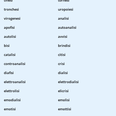
tmesi
tornesi
tronchesi
uropoiesi
virogenesi
analisi
apofisi
autoanalisi
autolisi
avvisi
bisi
brindisi
catalisi
citisi
controanalisi
crisi
diafisi
dialisi
elettroanalisi
elettrodialisi
elettrolisi
elicrisi
emodialisi
emolisi
emotisi
emottisi