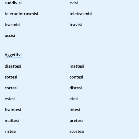
suddivisi
svisi
teleradiotrasmisi
teletrasmisi
trasmisi
travisi
uccisi
Aggettivi
disattesi
inattesi
sottesi
contesi
cortesi
distesi
estesi
etesi
fraintesi
intesi
maltesi
pretesi
ristesi
scortesi