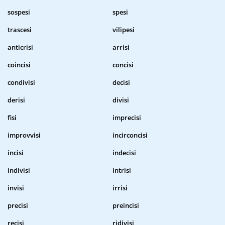
sospesi
spesi
trascesi
vilipesi
anticrisi
arrisi
coincisi
concisi
condivisi
decisi
derisi
divisi
fisi
imprecisi
improvvisi
incirconcisi
incisi
indecisi
indivisi
intrisi
invisi
irrisi
precisi
preincisi
recisi
ridivisi