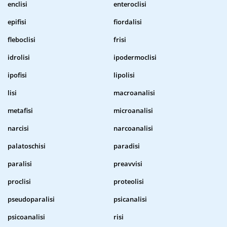
enclisi
enteroclisi
epifisi
fiordalisi
fleboclisi
frisi
idrolisi
ipodermoclisi
ipofisi
lipolisi
lisi
macroanalisi
metafisi
microanalisi
narcisi
narcoanalisi
palatoschisi
paradisi
paralisi
preavvisi
proclisi
proteolisi
pseudoparalisi
psicanalisi
psicoanalisi
risi