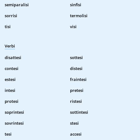
semiparalisi
sinfisi
sorrisi
termolisi
tisi
visi
Verbi
disattesi
sottesi
contesi
distesi
estesi
fraintesi
intesi
pretesi
protesi
ristesi
soprintesi
sottintesi
sovrintesi
stesi
tesi
accesi