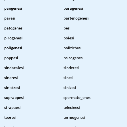
pangenesi
paragenesi
paresi
partenogenesi
patogenesi
pesi
pirogenesi
poiesi
poligenesi
politichesi
poppesi
psicogenesi
sindacalesi
sinderesi
sineresi
sinesi
sinistresi
sinizesi
soprappesi
spermatogenesi
strapaesi
telecinesi
teoresi
termogenesi