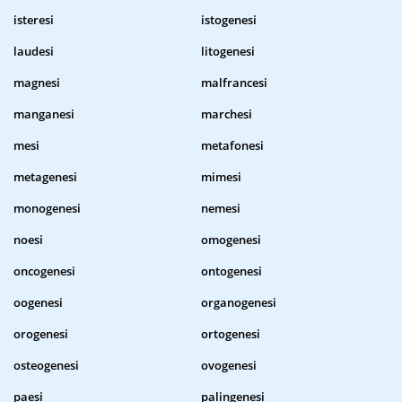
isteresi
istogenesi
laudesi
litogenesi
magnesi
malfrancesi
manganesi
marchesi
mesi
metafonesi
metagenesi
mimesi
monogenesi
nemesi
noesi
omogenesi
oncogenesi
ontogenesi
oogenesi
organogenesi
orogenesi
ortogenesi
osteogenesi
ovogenesi
paesi
palingenesi