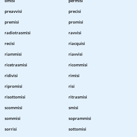
omisi
permisi
preavvisi
precisi
premisi
promisi
radiotrasmisi
ravvisi
recisi
riacquisi
riammisi
riavvisi
ricetrasmisi
ricommisi
ridivisi
rimisi
ripromisi
risi
risottomisi
ritrasmisi
scommisi
smisi
sommisi
soprammisi
sorrisi
sottomisi