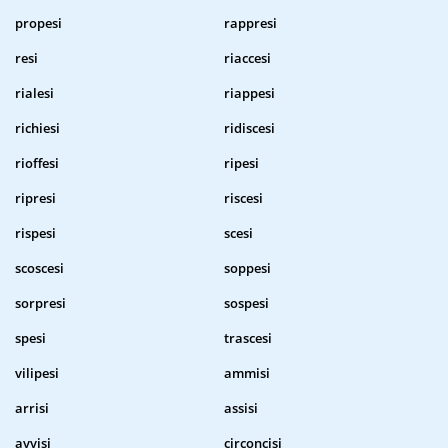
propesi
rappresi
resi
riaccesi
rialesi
riappesi
richiesi
ridiscesi
rioffesi
ripesi
ripresi
riscesi
rispesi
scesi
scoscesi
soppesi
sorpresi
sospesi
spesi
trascesi
vilipesi
ammisi
arrisi
assisi
avvisi
circoncisi