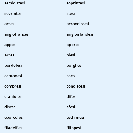
semidistesi
soprintesi
sovrintesi
stesi
accesi
accondiscesi
anglofrancesi
angloirlandesi
appesi
appresi
arresi
blesi
bordolesi
borghesi
cantonesi
coesi
compresi
condiscesi
craniolesi
difesi
discesi
efesi
eporediesi
eschimesi
filadelfiesi
filippesi