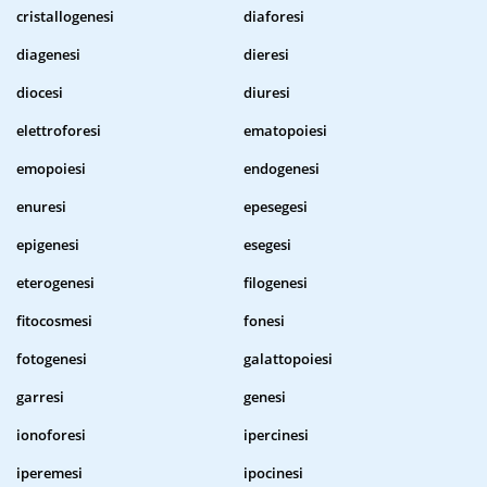
cristallogenesi
diaforesi
diagenesi
dieresi
diocesi
diuresi
elettroforesi
ematopoiesi
emopoiesi
endogenesi
enuresi
epesegesi
epigenesi
esegesi
eterogenesi
filogenesi
fitocosmesi
fonesi
fotogenesi
galattopoiesi
garresi
genesi
ionoforesi
ipercinesi
iperemesi
ipocinesi