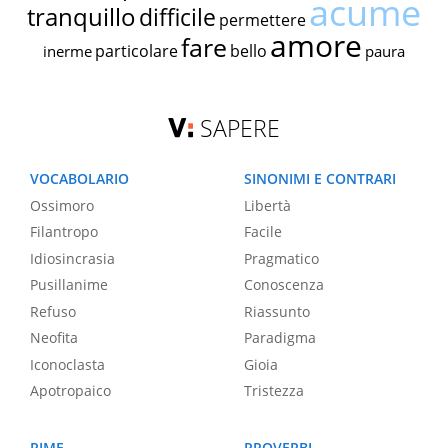
acume
tranquillo
difficile
permettere
amore
fare
particolare
bello
inerme
paura
SAPERE
VOCABOLARIO
SINONIMI E CONTRARI
Ossimoro
Libertà
Filantropo
Facile
Idiosincrasia
Pragmatico
Pusillanime
Conoscenza
Refuso
Riassunto
Neofita
Paradigma
Iconoclasta
Gioia
Apotropaico
Tristezza
RIME
PROVERBI