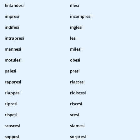
finlandesi
illesi
impresi
incompresi
indifesi
inglesi
intrapresi
lesi
mannesi
milesi
motulesi
obesi
palesi
presi
rappresi
riaccesi
riappesi
ridiscesi
ripresi
riscesi
rispesi
scesi
scoscesi
siamesi
soppesi
sorpresi