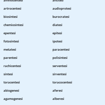
amniocentesi
antitesi
artrocentesi
audioprotesi
biosintesi
burocratesi
chemiosintesi
diatesi
epentesi
epitesi
fotosintesi
ipotesi
metatesi
paracentesi
parentesi
polisintesi
rachicentesi
serventesi
sintesi
sirventesi
toracentesi
toracocentesi
abiogenesi
aferesi
agamogenesi
alberesi