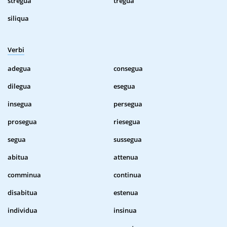
stregua
tregua
siliqua
Verbi
adegua
consegua
dilegua
esegua
insegua
persegua
prosegua
riesegua
segua
sussegua
abitua
attenua
comminua
continua
disabitua
estenua
individua
insinua