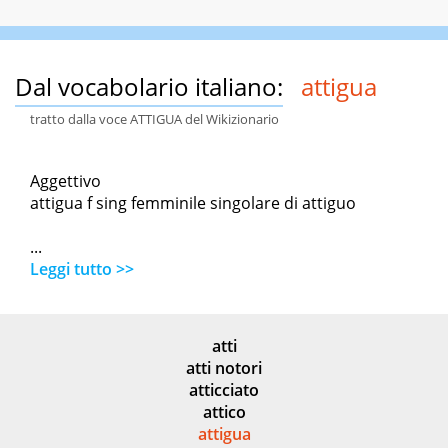
Dal vocabolario italiano:
attigua
tratto dalla voce ATTIGUA del Wikizionario
Aggettivo
attigua f sing femminile singolare di attiguo
...
Leggi tutto >>
atti
atti notori
atticciato
attico
attigua