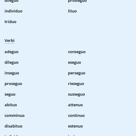
dileguo
prosieguo
individuo
lituo
triduo
Verbi
adeguo
conseguo
dileguo
eseguo
inseguo
perseguo
proseguo
rieseguo
seguo
susseguo
abituo
attenuo
comminuo
continuo
disabituo
estenuo