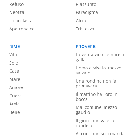
Refuso
Riassunto
Neofita
Paradigma
Iconoclasta
Gioia
Apotropaico
Tristezza
RIME
PROVERBI
Vita
La verità vien sempre a
galla
Sole
Uomo avvisato, mezzo
Casa
salvato
Mare
Una rondine non fa
primavera
Amore
Il mattino ha l'oro in
Cuore
bocca
Amici
Mal comune, mezzo
Bene
gaudio
Il gioco non vale la
candela
Al cuor non si comanda