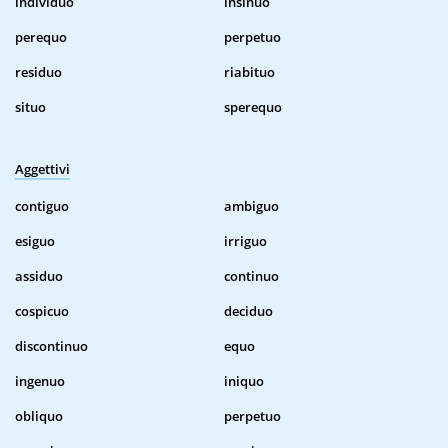
individuo
insinuo
perequo
perpetuo
residuo
riabituo
situo
sperequo
Aggettivi
contiguo
ambiguo
esiguo
irriguo
assiduo
continuo
cospicuo
deciduo
discontinuo
equo
ingenuo
iniquo
obliquo
perpetuo