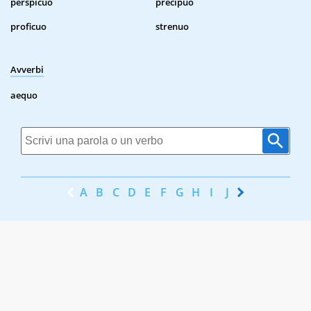
perspicuo
precipuo
proficuo
strenuo
Avverbi
aequo
A
B
C
D
E
F
G
H
I
J
K
L
M
N