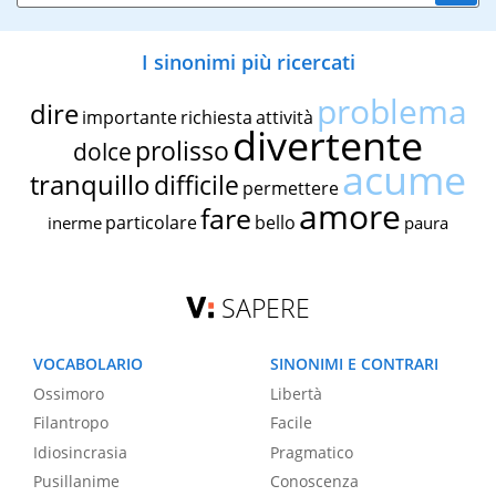
I sinonimi più ricercati
problema
dire
importante
richiesta
attività
divertente
prolisso
dolce
acume
tranquillo
difficile
permettere
amore
fare
particolare
bello
inerme
paura
SAPERE
VOCABOLARIO
SINONIMI E CONTRARI
Ossimoro
Libertà
Filantropo
Facile
Idiosincrasia
Pragmatico
Pusillanime
Conoscenza