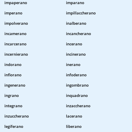
impaperano
imparano
imperano
impillaccherano
impolverano
inalberano
incamerano
incancherano
incarcerano
incerano
incernierano
incinerano
indorano
inerano
infiorano
infoderano
ingenerano
ingombrano
ingrano
inquadrano
integrano
inzaccherano
inzuccherano
lacerano
legiferano
liberano