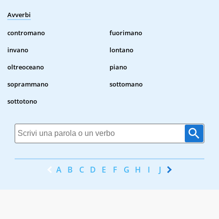
Avverbi
contromano
fuorimano
invano
lontano
oltreoceano
piano
soprammano
sottomano
sottotono
A
B
C
D
E
F
G
H
I
J
K
L
M
N