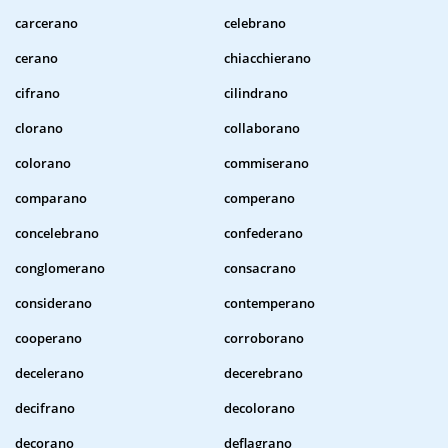
carcerano
celebrano
cerano
chiacchierano
cifrano
cilindrano
clorano
collaborano
colorano
commiserano
comparano
comperano
concelebrano
confederano
conglomerano
consacrano
considerano
contemperano
cooperano
corroborano
decelerano
decerebrano
decifrano
decolorano
decorano
deflagrano