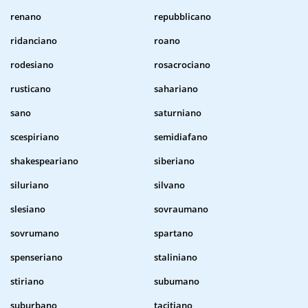
renano
repubblicano
ridanciano
roano
rodesiano
rosacrociano
rusticano
sahariano
sano
saturniano
scespiriano
semidiafano
shakespeariano
siberiano
siluriano
silvano
slesiano
sovraumano
sovrumano
spartano
spenseriano
staliniano
stiriano
subumano
suburbano
tacitiano