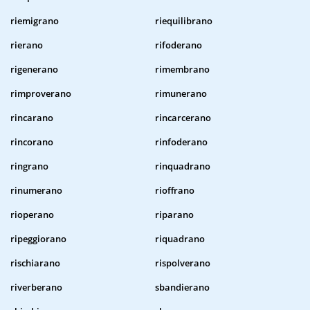
riemigrano
riequilibrano
rierano
rifoderano
rigenerano
rimembrano
rimproverano
rimunerano
rincarano
rincarcerano
rincorano
rinfoderano
ringrano
rinquadrano
rinumerano
rioffrano
rioperano
riparano
ripeggiorano
riquadrano
rischiarano
rispolverano
riverberano
sbandierano