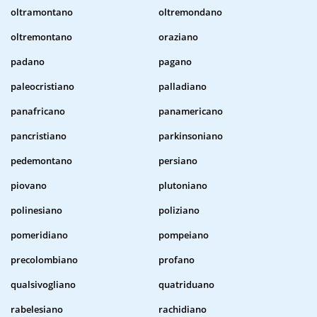
oltramontano
oltremondano
oltremontano
oraziano
padano
pagano
paleocristiano
palladiano
panafricano
panamericano
pancristiano
parkinsoniano
pedemontano
persiano
piovano
plutoniano
polinesiano
poliziano
pomeridiano
pompeiano
precolombiano
profano
qualsivogliano
quatriduano
rabelesiano
rachidiano