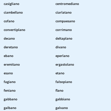
casigliano
centromediano
ciambellano
ciarlatano
cofano
compaesano
convertiplano
corrimano
decano
deltaplano
deretano
divano
ebano
eperlano
eremitano
ergastolano
esano
etano
fagiano
falsopiano
feniano
flano
gabbano
gabbiano
galbano
galvano