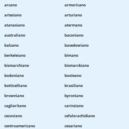
arcano
armoricano
artesiano
arturiano
atanasiano
atermano
australiano
baconiano
balzano
basedowiano
berkeleiano
bimano
bismarchiano
bismarckiano
bodoniano
booleano
botticelliano
brasiliano
browniano
byroniano
cagliaritano
carinziano
cecoviano
cefalorachidiano
centroamericano
cesariano