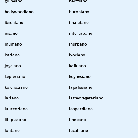
guineano
hertziano
hollywoodiano
huroniano
ibseniano
imalaiano
insano
interurbano
inumano
inurbano
istriano
ivoriano
joyciano
kafkiano
kepleriano
keynesiano
kolchoziano
lapalissiano
lariano
latteovegetariano
laurenziano
leopardiano
lillipuziano
linneano
lontano
luculliano