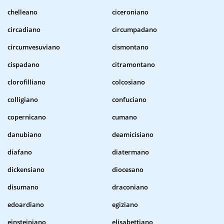
chelleano
ciceroniano
circadiano
circumpadano
circumvesuviano
cismontano
cispadano
citramontano
clorofilliano
colcosiano
colligiano
confuciano
copernicano
cumano
danubiano
deamicisiano
diafano
diatermano
dickensiano
diocesano
disumano
draconiano
edoardiano
egiziano
einsteiniano
elisabettiano