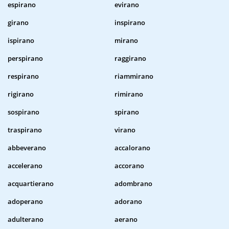
espirano
evirano
girano
inspirano
ispirano
mirano
perspirano
raggirano
respirano
riammirano
rigirano
rimirano
sospirano
spirano
traspirano
virano
abbeverano
accalorano
accelerano
accorano
acquartierano
adombrano
adoperano
adorano
adulterano
aerano