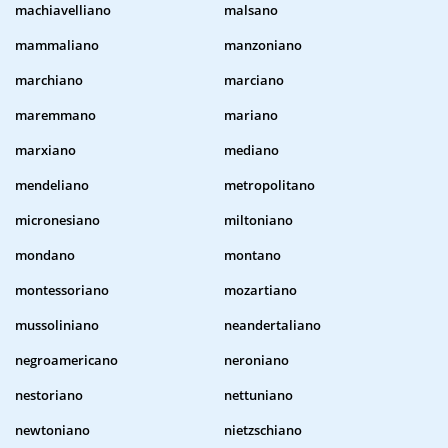
machiavelliano
malsano
mammaliano
manzoniano
marchiano
marciano
maremmano
mariano
marxiano
mediano
mendeliano
metropolitano
micronesiano
miltoniano
mondano
montano
montessoriano
mozartiano
mussoliniano
neandertaliano
negroamericano
neroniano
nestoriano
nettuniano
newtoniano
nietzschiano