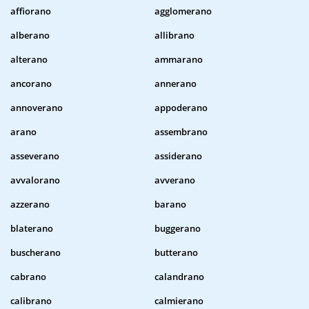
affiorano
agglomerano
alberano
allibrano
alterano
ammarano
ancorano
annerano
annoverano
appoderano
arano
assembrano
asseverano
assiderano
avvalorano
avverano
azzerano
barano
blaterano
buggerano
buscherano
butterano
cabrano
calandrano
calibrano
calmierano