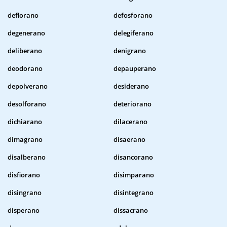
deflorano
defosforano
degenerano
delegiferano
deliberano
denigrano
deodorano
depauperano
depolverano
desiderano
desolforano
deteriorano
dichiarano
dilacerano
dimagrano
disaerano
disalberano
disancorano
disfiorano
disimparano
disingrano
disintegrano
disperano
dissacrano