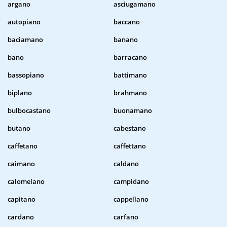
argano
asciugamano
autopiano
baccano
baciamano
banano
bano
barracano
bassopiano
battimano
biplano
brahmano
bulbocastano
buonamano
butano
cabestano
caffetano
caffettano
caimano
caldano
calomelano
campidano
capitano
cappellano
cardano
carfano