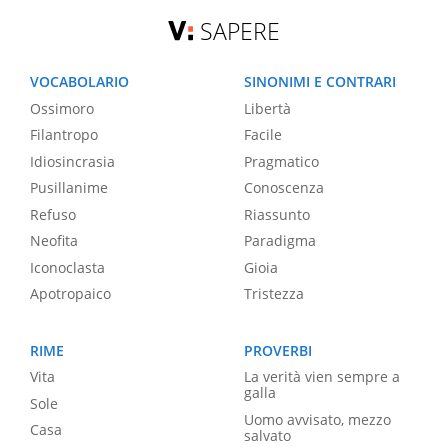
SAPERE
VOCABOLARIO
SINONIMI E CONTRARI
Ossimoro
Libertà
Filantropo
Facile
Idiosincrasia
Pragmatico
Pusillanime
Conoscenza
Refuso
Riassunto
Neofita
Paradigma
Iconoclasta
Gioia
Apotropaico
Tristezza
RIME
PROVERBI
Vita
La verità vien sempre a
galla
Sole
Uomo avvisato, mezzo
Casa
salvato