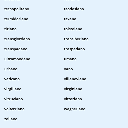
tecnopolitano
teodosiano
termidoriano
texano
tiziano
tolstoiano
transgiordano
transiberiano
transpadano
traspadano
ultramondano
umano
urbano
vano
vaticano
villanoviano
virgiliano
virginiano
vitruviano
vittoriano
volterriano
wagneriano
zoliano