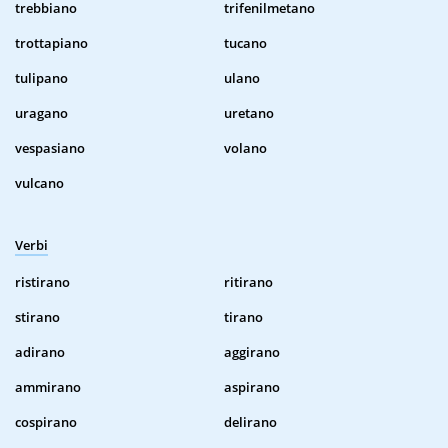
trebbiano
trifenilmetano
trottapiano
tucano
tulipano
ulano
uragano
uretano
vespasiano
volano
vulcano
Verbi
ristirano
ritirano
stirano
tirano
adirano
aggirano
ammirano
aspirano
cospirano
delirano