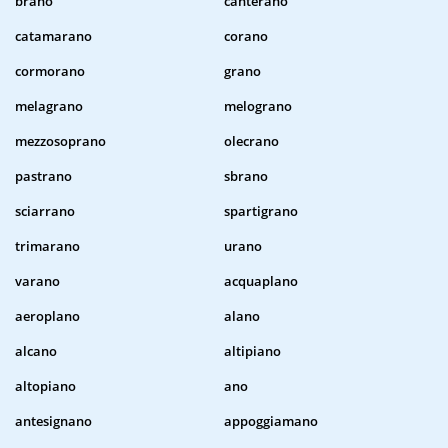
brano
canterano
catamarano
corano
cormorano
grano
melagrano
melograno
mezzosoprano
olecrano
pastrano
sbrano
sciarrano
spartigrano
trimarano
urano
varano
acquaplano
aeroplano
alano
alcano
altipiano
altopiano
ano
antesignano
appoggiamano