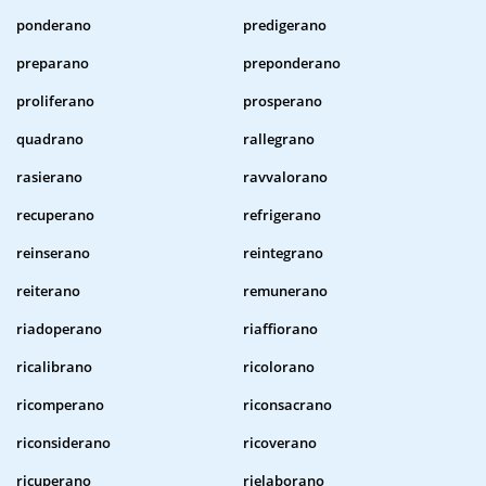
ponderano
predigerano
preparano
preponderano
proliferano
prosperano
quadrano
rallegrano
rasierano
ravvalorano
recuperano
refrigerano
reinserano
reintegrano
reiterano
remunerano
riadoperano
riaffiorano
ricalibrano
ricolorano
ricomperano
riconsacrano
riconsiderano
ricoverano
ricuperano
rielaborano