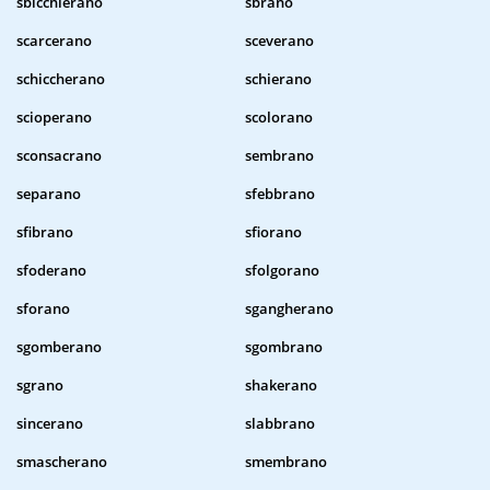
sbicchierano
sbrano
scarcerano
sceverano
schiccherano
schierano
scioperano
scolorano
sconsacrano
sembrano
separano
sfebbrano
sfibrano
sfiorano
sfoderano
sfolgorano
sforano
sgangherano
sgomberano
sgombrano
sgrano
shakerano
sincerano
slabbrano
smascherano
smembrano