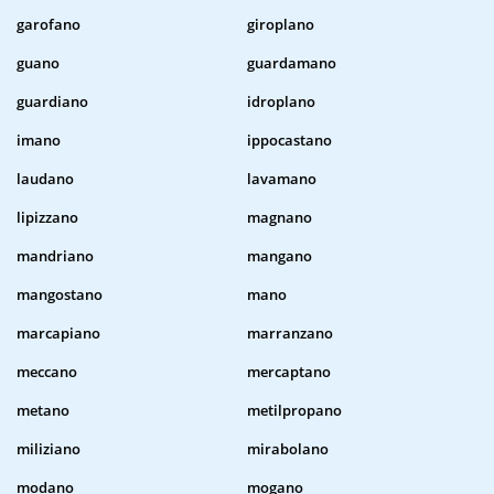
garofano
giroplano
guano
guardamano
guardiano
idroplano
imano
ippocastano
laudano
lavamano
lipizzano
magnano
mandriano
mangano
mangostano
mano
marcapiano
marranzano
meccano
mercaptano
metano
metilpropano
miliziano
mirabolano
modano
mogano