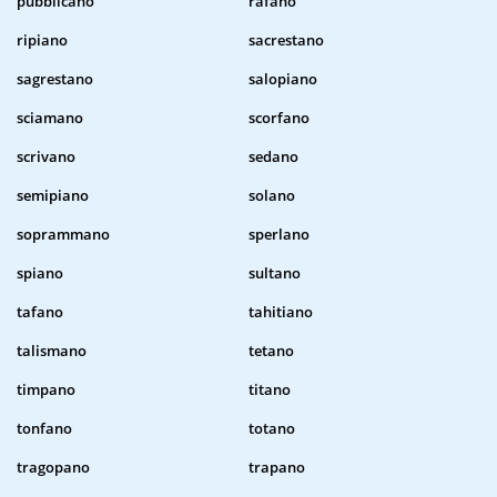
pubblicano
rafano
ripiano
sacrestano
sagrestano
salopiano
sciamano
scorfano
scrivano
sedano
semipiano
solano
soprammano
sperlano
spiano
sultano
tafano
tahitiano
talismano
tetano
timpano
titano
tonfano
totano
tragopano
trapano