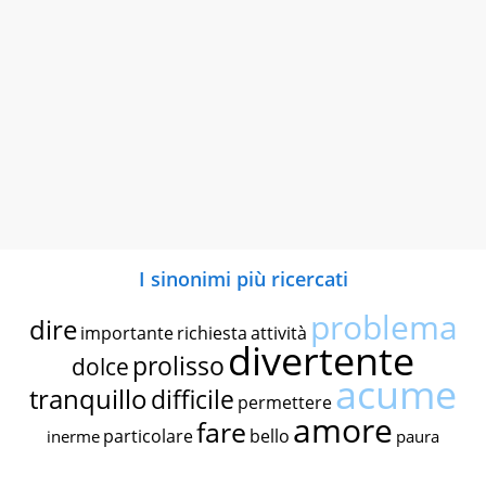
I sinonimi più ricercati
problema
dire
importante
richiesta
attività
divertente
prolisso
dolce
acume
tranquillo
difficile
permettere
amore
fare
particolare
bello
inerme
paura