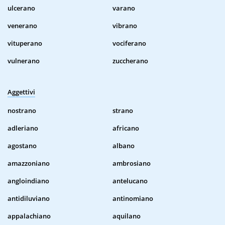
ulcerano
varano
venerano
vibrano
vituperano
vociferano
vulnerano
zuccherano
Aggettivi
nostrano
strano
adleriano
africano
agostano
albano
amazzoniano
ambrosiano
angloindiano
antelucano
antidiluviano
antinomiano
appalachiano
aquilano