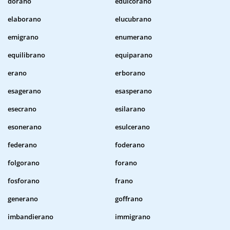
dorano
edulcorano
elaborano
elucubrano
emigrano
enumerano
equilibrano
equiparano
erano
erborano
esagerano
esasperano
esecrano
esilarano
esonerano
esulcerano
federano
foderano
folgorano
forano
fosforano
frano
generano
goffrano
imbandierano
immigrano