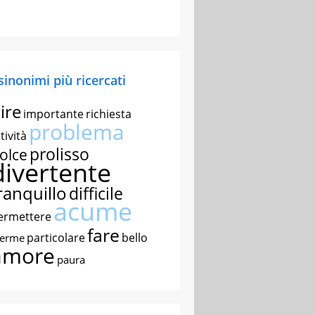
 sinonimi più ricercati
ire
importante
richiesta
problema
tività
prolisso
olce
divertente
ranquillo
difficile
acume
ermettere
fare
particolare
bello
nerme
amore
paura