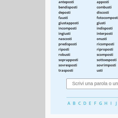
anteposti
apposti
bendisposti
combusti
deposti
discosti
fausti
fotocompost
giustapposti
giusti
incomposti
indisposti
ingiusti
interposti
nascosti
onusti
predisposti
ricomposti
riposti
riproposti
robusti
scomposti
soprapposti
sottoesposti
sovresposti
sovrimposti
trasposti
usti
A
B
C
D
E
F
G
H
I
J