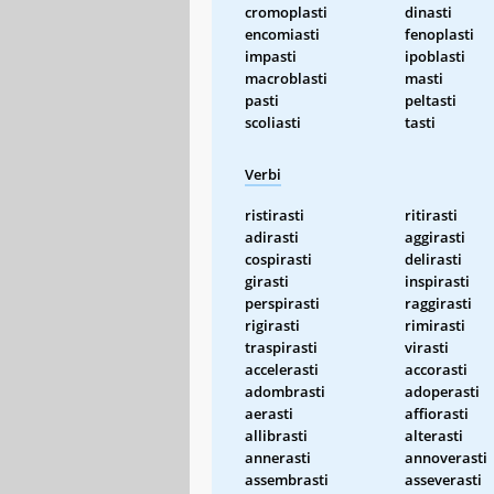
cromoplasti
dinasti
encomiasti
fenoplasti
impasti
ipoblasti
macroblasti
masti
pasti
peltasti
scoliasti
tasti
Verbi
ristirasti
ritirasti
adirasti
aggirasti
cospirasti
delirasti
girasti
inspirasti
perspirasti
raggirasti
rigirasti
rimirasti
traspirasti
virasti
accelerasti
accorasti
adombrasti
adoperasti
aerasti
affiorasti
allibrasti
alterasti
annerasti
annoverasti
assembrasti
asseverasti