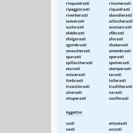
rinquadrasti
rinumerasti
ripeggiorasti
riquadrasti
riverberasti
sbandierasti
sceverasti
schiccherasti
scolorasti
sconsacrasti
sfebbrasti
sfibrasti
sfolgorasti
sforasti
sgombrasti
shakerasti
smascherasti
smembrasti
sparasti
sperasti
spillaccherasti
spolverasti
starasti
stemperasti
sviscerasti
tarasti
timbrasti
tollerasti
trascolorasti
traslitterasti
ulcerasti
varasti
vituperasti
vociferasti
Aggettivi
casti
entusiasti
vasti
accosti