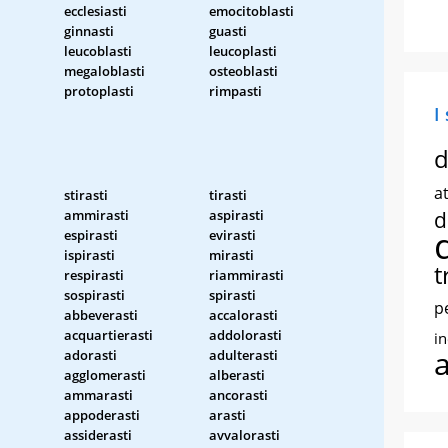
ecclesiasti
emocitoblasti
ginnasti
guasti
leucoblasti
leucoplasti
megaloblasti
osteoblasti
protoplasti
rimpasti
I
d
at
stirasti
tirasti
ammirasti
aspirasti
d
espirasti
evirasti
ispirasti
mirasti
t
respirasti
riammirasti
sospirasti
spirasti
p
abbeverasti
accalorasti
acquartierasti
addolorasti
i
adorasti
adulterasti
agglomerasti
alberasti
ammarasti
ancorasti
appoderasti
arasti
assiderasti
avvalorasti