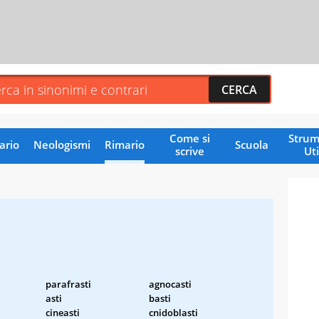
Come si
Strum
ario
Neologismi
Rimario
Scuola
scrive
Uti
parafrasti
agnocasti
asti
basti
cineasti
cnidoblasti