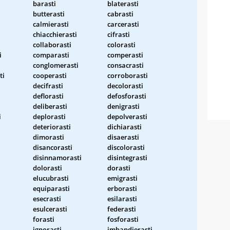
barasti
blaterasti
butterasti
cabrasti
calmierasti
carcerasti
chiacchierasti
cifrasti
collaborasti
colorasti
i
comparasti
comperasti
conglomerasti
consacrasti
ti
cooperasti
corroborasti
decifrasti
decolorasti
deflorasti
defosforasti
deliberasti
denigrasti
i
deplorasti
depolverasti
deteriorasti
dichiarasti
dimorasti
disaerasti
disancorasti
discolorasti
disinnamorasti
disintegrasti
dolorasti
dorasti
elucubrasti
emigrasti
equiparasti
erborasti
esecrasti
esilarasti
esulcerasti
federasti
forasti
fosforasti
ignorasti
imbandierasti