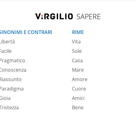
SAPERE
SINONIMI E CONTRARI
RIME
Libertà
Vita
Facile
Sole
Pragmatico
Casa
Conoscenza
Mare
Riassunto
Amore
Paradigma
Cuore
Gioia
Amici
Tristezza
Bene