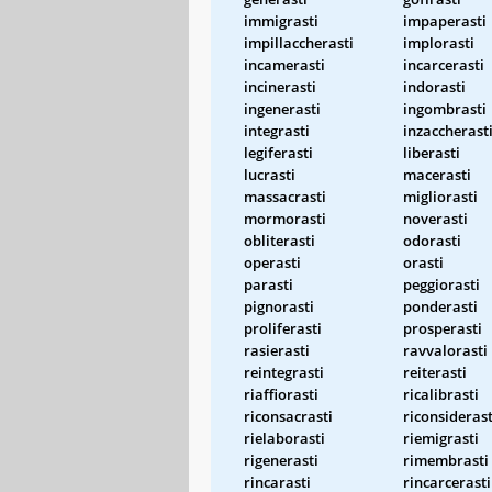
immigrasti
impaperasti
impillaccherasti
implorasti
incamerasti
incarcerasti
incinerasti
indorasti
ingenerasti
ingombrasti
integrasti
inzaccherast
legiferasti
liberasti
lucrasti
macerasti
massacrasti
migliorasti
mormorasti
noverasti
obliterasti
odorasti
operasti
orasti
parasti
peggiorasti
pignorasti
ponderasti
proliferasti
prosperasti
rasierasti
ravvalorasti
reintegrasti
reiterasti
riaffiorasti
ricalibrasti
riconsacrasti
riconsiderast
rielaborasti
riemigrasti
rigenerasti
rimembrasti
rincarasti
rincarcerasti