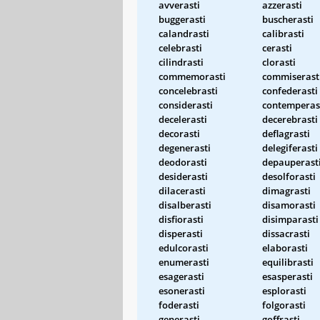
avverasti
azzerasti
buggerasti
buscherasti
calandrasti
calibrasti
celebrasti
cerasti
cilindrasti
clorasti
commemorasti
commiserast
concelebrasti
confederasti
considerasti
contemperas
decelerasti
decerebrasti
decorasti
deflagrasti
degenerasti
delegiferasti
deodorasti
depauperast
desiderasti
desolforasti
dilacerasti
dimagrasti
disalberasti
disamorasti
disfiorasti
disimparasti
disperasti
dissacrasti
edulcorasti
elaborasti
enumerasti
equilibrasti
esagerasti
esasperasti
esonerasti
esplorasti
foderasti
folgorasti
generasti
goffrasti