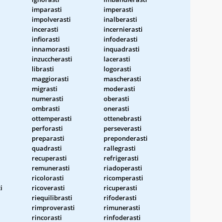
imparasti
imperasti
impolverasti
inalberasti
incerasti
incernierasti
infiorasti
infoderasti
innamorasti
inquadrasti
i
inzuccherasti
lacerasti
librasti
logorasti
maggiorasti
mascherasti
migrasti
moderasti
numerasti
oberasti
ombrasti
onerasti
ottemperasti
ottenebrasti
perforasti
perseverasti
preparasti
preponderasti
quadrasti
rallegrasti
recuperasti
refrigerasti
remunerasti
riadoperasti
ricolorasti
ricomperasti
i
ricoverasti
ricuperasti
riequilibrasti
rifoderasti
rimproverasti
rimunerasti
rincorasti
rinfoderasti