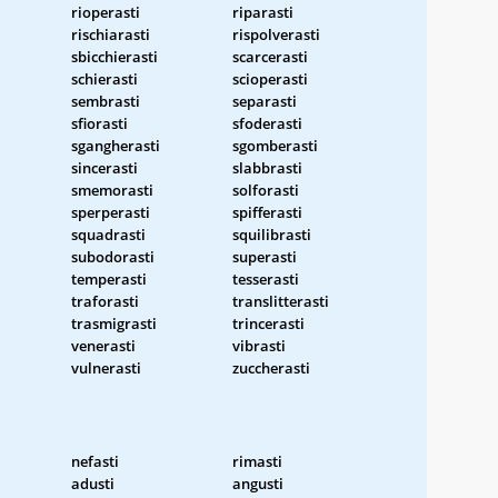
rioperasti
riparasti
rischiarasti
rispolverasti
sbicchierasti
scarcerasti
schierasti
scioperasti
sembrasti
separasti
sfiorasti
sfoderasti
sgangherasti
sgomberasti
sincerasti
slabbrasti
smemorasti
solforasti
sperperasti
spifferasti
squadrasti
squilibrasti
subodorasti
superasti
temperasti
tesserasti
traforasti
translitterasti
trasmigrasti
trincerasti
venerasti
vibrasti
vulnerasti
zuccherasti
nefasti
rimasti
adusti
angusti