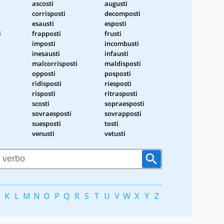
ascosti
augusti
corrisposti
decomposti
esausti
esposti
i
frapposti
frusti
imposti
incombusti
inesausti
infausti
malcorrisposti
maldisposti
opposti
posposti
ridisposti
riesposti
risposti
ritrasposti
scosti
sopraesposti
sovraesposti
sovrapposti
suesposti
tosti
venusti
vetusti
K
L
M
N
O
P
Q
R
S
T
U
V
W
X
Y
Z