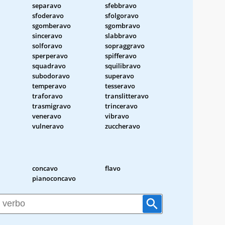
separavo
sfebbravo
sfoderavo
sfolgoravo
sgomberavo
sgombravo
sinceravo
slabbravo
solforavo
sopraggravo
sperperavo
spifferavo
squadravo
squilibravo
subodoravo
superavo
temperavo
tesseravo
traforavo
translitteravo
trasmigravo
trinceravo
veneravo
vibravo
vulneravo
zuccheravo
concavo
flavo
pianoconcavo