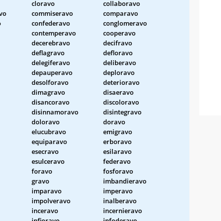
cloravo
collaboravo
vo
commiseravo
comparavo
o
confederavo
conglomeravo
contemperavo
cooperavo
decerebravo
decifravo
deflagravo
defloravo
delegiferavo
deliberavo
depauperavo
deploravo
desolforavo
deterioravo
dimagravo
disaeravo
disancoravo
discoloravo
disinnamoravo
disintegravo
doloravo
doravo
elucubravo
emigravo
equiparavo
erboravo
esecravo
esilaravo
esulceravo
federavo
foravo
fosforavo
gravo
imbandieravo
imparavo
imperavo
impolveravo
inalberavo
inceravo
incernieravo
infioravo
infoderavo