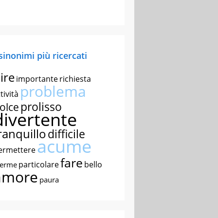
 sinonimi più ricercati
ire
importante
richiesta
problema
tività
prolisso
olce
divertente
ranquillo
difficile
acume
ermettere
fare
particolare
bello
nerme
amore
paura