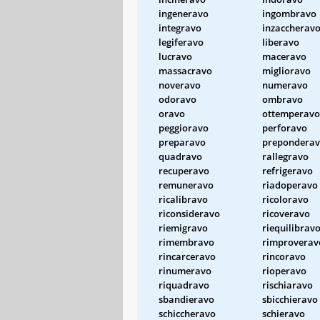
ingeneravo
ingombravo
integravo
inzaccherav
legiferavo
liberavo
lucravo
maceravo
massacravo
miglioravo
noveravo
numeravo
odoravo
ombravo
oravo
ottemperavo
peggioravo
perforavo
preparavo
prepondera
quadravo
rallegravo
recuperavo
refrigeravo
remuneravo
riadoperavo
ricalibravo
ricoloravo
riconsideravo
ricoveravo
riemigravo
riequilibrav
rimembravo
rimproverav
rincarceravo
rincoravo
rinumeravo
rioperavo
riquadravo
rischiaravo
sbandieravo
sbicchieravo
schiccheravo
schieravo