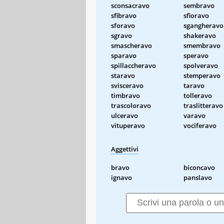
sconsacravo
sembravo
sfibravo
sfioravo
sforavo
sgangheravo
sgravo
shakeravo
smascheravo
smembravo
sparavo
speravo
spillaccheravo
spolveravo
staravo
stemperavo
svisceravo
taravo
timbravo
tolleravo
trascoloravo
traslitteravo
ulceravo
varavo
vituperavo
vociferavo
Aggettivi
bravo
biconcavo
ignavo
panslavo