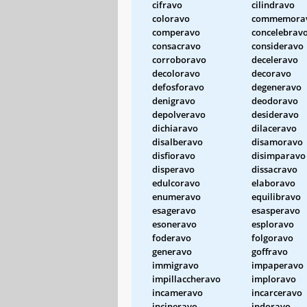
cifravo
cilindravo
coloravo
commemora
comperavo
concelebrav
consacravo
consideravo
corroboravo
deceleravo
decoloravo
decoravo
defosforavo
degeneravo
denigravo
deodoravo
depolveravo
desideravo
dichiaravo
dilaceravo
disalberavo
disamoravo
disfioravo
disimparavo
disperavo
dissacravo
edulcoravo
elaboravo
enumeravo
equilibravo
esageravo
esasperavo
esoneravo
esploravo
foderavo
folgoravo
generavo
goffravo
immigravo
impaperavo
impillaccheravo
imploravo
incameravo
incarceravo
incineravo
indoravo