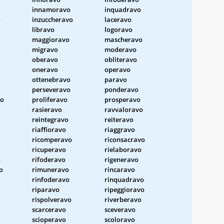
innamoravo
inquadravo
o
inzuccheravo
laceravo
libravo
logoravo
maggioravo
mascheravo
migravo
moderavo
oberavo
obliteravo
oneravo
operavo
ottenebravo
paravo
perseveravo
ponderavo
vo
proliferavo
prosperavo
rasieravo
ravvaloravo
reintegravo
reiteravo
riaffioravo
riaggravo
ricomperavo
riconsacravo
ricuperavo
rielaboravo
o
rifoderavo
rigeneravo
o
rimuneravo
rincaravo
rinfoderavo
rinquadravo
riparavo
ripeggioravo
rispolveravo
riverberavo
scarceravo
sceveravo
scioperavo
scoloravo