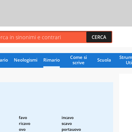
Come si
Strum
ario
Neologismi
Rimario
Scuola
scrive
Uti
favo
incavo
ricavo
scavo
ovo
portauovo