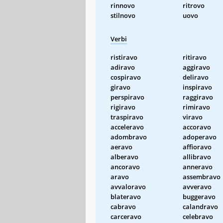
rinnovo
ritrovo
stilnovo
uovo
Verbi
ristiravo
ritiravo
adiravo
aggiravo
cospiravo
deliravo
giravo
inspiravo
perspiravo
raggiravo
rigiravo
rimiravo
traspiravo
viravo
acceleravo
accoravo
adombravo
adoperavo
aeravo
affioravo
alberavo
allibravo
ancoravo
anneravo
aravo
assembravo
avvaloravo
avveravo
blateravo
buggeravo
cabravo
calandravo
carceravo
celebravo