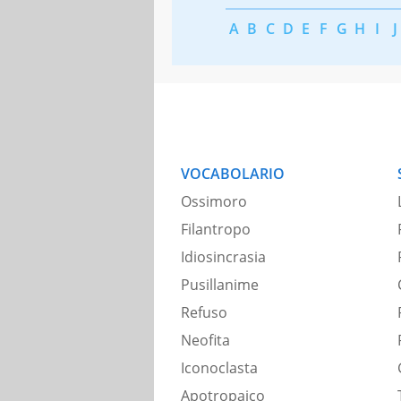
A
B
C
D
E
F
G
H
I
J
VOCABOLARIO
Ossimoro
Filantropo
Idiosincrasia
Pusillanime
Refuso
Neofita
Iconoclasta
Apotropaico