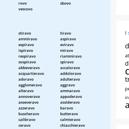
rovo
sbovo
vescovo
I
stiravo
tiravo
ammiravo
aspiravo
d
espiravo
eviravo
ispiravo
miravo
at
respiravo
riammiravo
sospiravo
spiravo
d
abbeveravo
accaloravo
acquartieravo
addoloravo
t
adoravo
adulteravo
agglomeravo
aggravo
p
alteravo
ammaravo
annoveravo
appoderavo
i
asseveravo
assideravo
azzeravo
baravo
buscheravo
butteravo
calibravo
calmieravo
ceravo
chiacchieravo