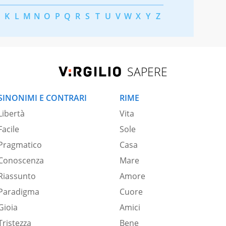
K
L
M
N
O
P
Q
R
S
T
U
V
W
X
Y
Z
SAPERE
SINONIMI E CONTRARI
RIME
Libertà
Vita
Facile
Sole
Pragmatico
Casa
Conoscenza
Mare
Riassunto
Amore
Paradigma
Cuore
Gioia
Amici
Tristezza
Bene