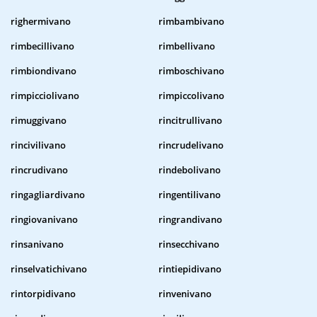
righermivano
rimbambivano
rimbecillivano
rimbellivano
rimbiondivano
rimboschivano
rimpicciolivano
rimpiccolivano
rimuggivano
rincitrullivano
rincivilivano
rincrudelivano
rincrudivano
rindebolivano
ringagliardivano
ringentilivano
ringiovanivano
ringrandivano
rinsanivano
rinsecchivano
rinselvatichivano
rintiepidivano
rintorpidivano
rinvenivano