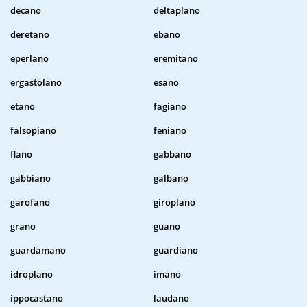
decano
deltaplano
deretano
ebano
eperlano
eremitano
ergastolano
esano
etano
fagiano
falsopiano
feniano
flano
gabbano
gabbiano
galbano
garofano
giroplano
grano
guano
guardamano
guardiano
idroplano
imano
ippocastano
laudano