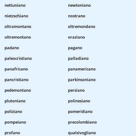
nettuniano
newtoniano
nietzschiano
nostrano
oltramontano
oltremondano
oltremontano
oraziano
padano
pagano
paleocristiano
palladiano
panafricano
panamericano
pancristiano
parkinsoniano
pedemontano
persiano
plutoniano
polinesiano
poliziano
pomeridiano
pompeiano
precolombiano
profano
qualsivogliano