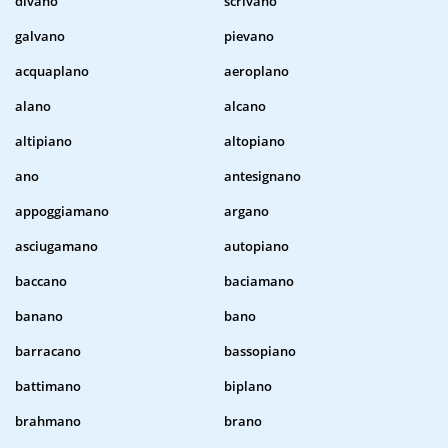
divano
scrivano
galvano
pievano
acquaplano
aeroplano
alano
alcano
altipiano
altopiano
ano
antesignano
appoggiamano
argano
asciugamano
autopiano
baccano
baciamano
banano
bano
barracano
bassopiano
battimano
biplano
brahmano
brano