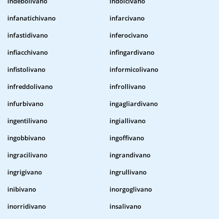
indebolivano
indolcivano
infanatichivano
infarcivano
infastidivano
inferocivano
infiacchivano
infingardivano
infistolivano
informicolivano
infreddolivano
infrollivano
infurbivano
ingagliardivano
ingentilivano
ingiallivano
ingobbivano
ingoffivano
ingracilivano
ingrandivano
ingrigivano
ingrullivano
inibivano
inorgoglivano
inorridivano
insalivano