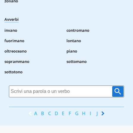
zoliano
Avverbi
invano
contromano
fuorimano
lontano
oltreoceano
piano
soprammano
sottomano
sottotono
A
B
C
D
E
F
G
H
I
J
K
L
M
N