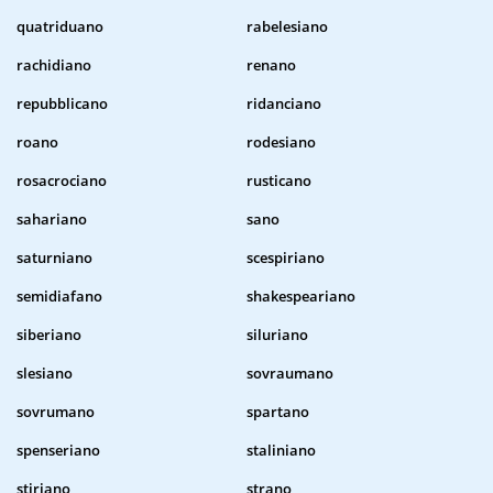
quatriduano
rabelesiano
rachidiano
renano
repubblicano
ridanciano
roano
rodesiano
rosacrociano
rusticano
sahariano
sano
saturniano
scespiriano
semidiafano
shakespeariano
siberiano
siluriano
slesiano
sovraumano
sovrumano
spartano
spenseriano
staliniano
stiriano
strano