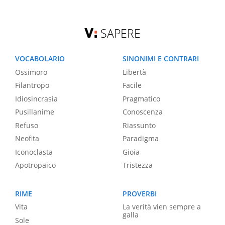
SAPERE
VOCABOLARIO
SINONIMI E CONTRARI
Ossimoro
Libertà
Filantropo
Facile
Idiosincrasia
Pragmatico
Pusillanime
Conoscenza
Refuso
Riassunto
Neofita
Paradigma
Iconoclasta
Gioia
Apotropaico
Tristezza
RIME
PROVERBI
Vita
La verità vien sempre a
galla
Sole