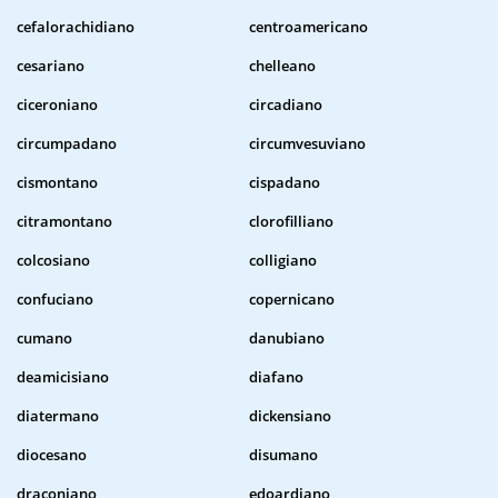
cefalorachidiano
centroamericano
cesariano
chelleano
ciceroniano
circadiano
circumpadano
circumvesuviano
cismontano
cispadano
citramontano
clorofilliano
colcosiano
colligiano
confuciano
copernicano
cumano
danubiano
deamicisiano
diafano
diatermano
dickensiano
diocesano
disumano
draconiano
edoardiano