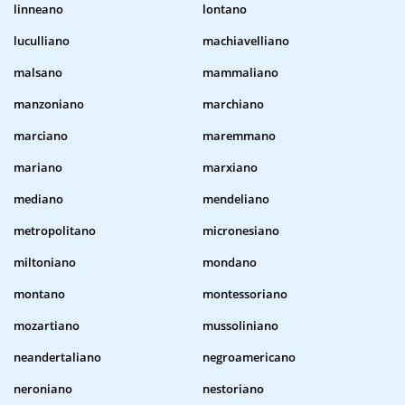
linneano
lontano
luculliano
machiavelliano
malsano
mammaliano
manzoniano
marchiano
marciano
maremmano
mariano
marxiano
mediano
mendeliano
metropolitano
micronesiano
miltoniano
mondano
montano
montessoriano
mozartiano
mussoliniano
neandertaliano
negroamericano
neroniano
nestoriano