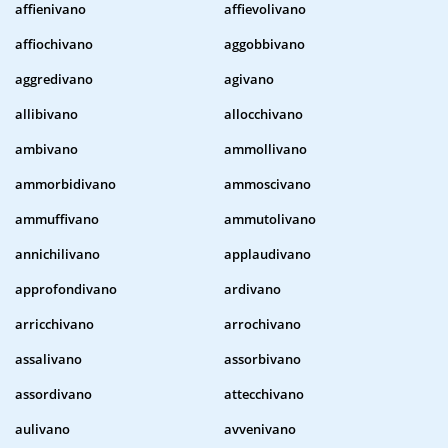
affienivano
affievolivano
affiochivano
aggobbivano
aggredivano
agivano
allibivano
allocchivano
ambivano
ammollivano
ammorbidivano
ammoscivano
ammuffivano
ammutolivano
annichilivano
applaudivano
approfondivano
ardivano
arricchivano
arrochivano
assalivano
assorbivano
assordivano
attecchivano
aulivano
avvenivano