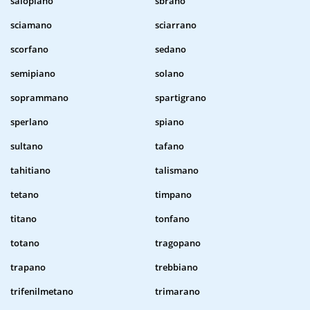
salopiano
sbrano
sciamano
sciarrano
scorfano
sedano
semipiano
solano
soprammano
spartigrano
sperlano
spiano
sultano
tafano
tahitiano
talismano
tetano
timpano
titano
tonfano
totano
tragopano
trapano
trebbiano
trifenilmetano
trimarano