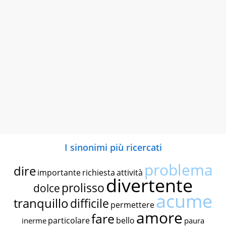
I sinonimi più ricercati
problema
dire
importante
richiesta
attività
divertente
prolisso
dolce
acume
tranquillo
difficile
permettere
amore
fare
particolare
bello
inerme
paura