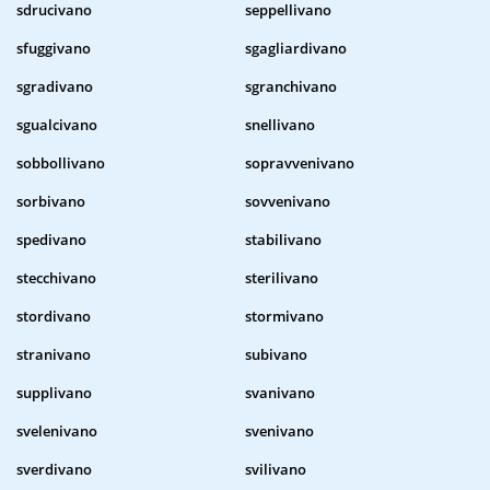
sdrucivano
seppellivano
sfuggivano
sgagliardivano
sgradivano
sgranchivano
sgualcivano
snellivano
sobbollivano
sopravvenivano
sorbivano
sovvenivano
spedivano
stabilivano
stecchivano
sterilivano
stordivano
stormivano
stranivano
subivano
supplivano
svanivano
svelenivano
svenivano
sverdivano
svilivano