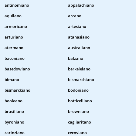
antinomiano
appalachiano
aquilano
arcano
armoricano
artesiano
arturiano
atanasiano
atermano
australiano
baconiano
balzano
basedowiano
berkeleiano
bimano
bismarchiano
bismarckiano
bodoniano
booleano
botticelliano
brasiliano
browniano
byroniano
cagliaritano
carinziano
cecoviano