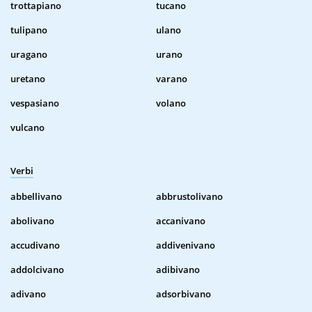
trottapiano
tucano
tulipano
ulano
uragano
urano
uretano
varano
vespasiano
volano
vulcano
Verbi
abbellivano
abbrustolivano
abolivano
accanivano
accudivano
addivenivano
addolcivano
adibivano
adivano
adsorbivano