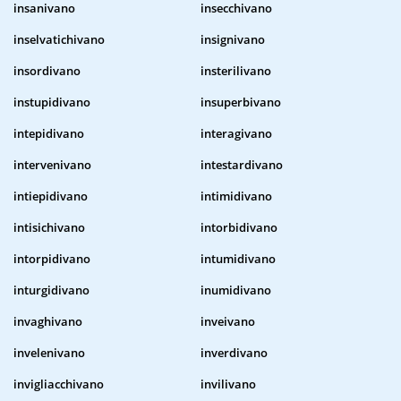
insanivano
insecchivano
inselvatichivano
insignivano
insordivano
insterilivano
instupidivano
insuperbivano
intepidivano
interagivano
intervenivano
intestardivano
intiepidivano
intimidivano
intisichivano
intorbidivano
intorpidivano
intumidivano
inturgidivano
inumidivano
invaghivano
inveivano
invelenivano
inverdivano
invigliacchivano
invilivano