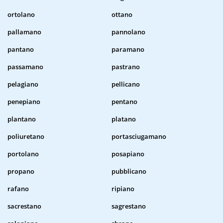
ortolano
ottano
pallamano
pannolano
pantano
paramano
passamano
pastrano
pelagiano
pellicano
penepiano
pentano
plantano
platano
poliuretano
portasciugamano
portolano
posapiano
propano
pubblicano
rafano
ripiano
sacrestano
sagrestano