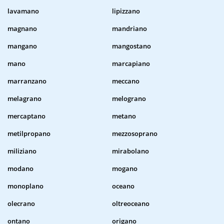
lavamano
lipizzano
magnano
mandriano
mangano
mangostano
mano
marcapiano
marranzano
meccano
melagrano
melograno
mercaptano
metano
metilpropano
mezzosoprano
miliziano
mirabolano
modano
mogano
monoplano
oceano
olecrano
oltreoceano
ontano
origano