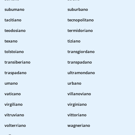
subumano
suburbano
tacitiano
tecnopolitano
teodosiano
termidoriano
texano
tiziano
tolstoiano
transgiordano
transiberiano
transpadano
traspadano
ultramondano
umano
urbano
vaticano
villanoviano
virgiliano
virginiano
vitruviano
vittoriano
volterriano
wagneriano