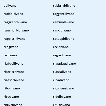
pulivano
rabbrividivano
raddolcivano
raggentilivano
raggranchivano
rammollivano
rammorbidivano
rancidivano
rappiccinivano
rattiepidivano
reagivano
recidivano
redivano
regredivano
riabbellivano
riapplaudivano
riarricchivano
riassalivano
riassorbivano
ribadivano
ribollivano
riconvenivano
ricucivano
ridefinivano
ridivenivano
rifuggivano