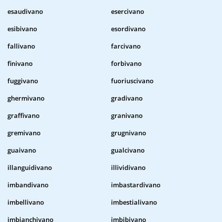
esaudivano
esercivano
esibivano
esordivano
fallivano
farcivano
finivano
forbivano
fuggivano
fuoriuscivano
ghermivano
gradivano
graffivano
granivano
gremivano
grugnivano
guaivano
gualcivano
illanguidivano
illividivano
imbandivano
imbastardivano
imbellivano
imbestialivano
imbianchivano
imbibivano