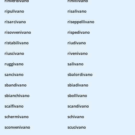
rinverdivano
rinvilivano
ripulivano
risalivano
risarcivano
riseppellivano
risovvenivano
rispedivano
ristabilivano
riudivano
riuscivano
rivenivano
ruggivano
salivano
sancivano
sbalordivano
sbandivano
sbiadivano
sbianchivano
sbollivano
scalfivano
scandivano
schermivano
schivano
sconvenivano
scucivano