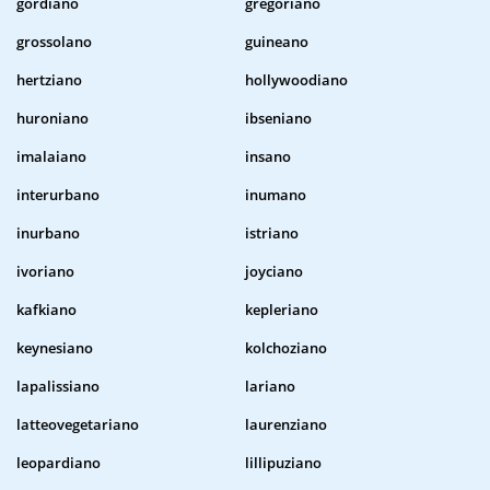
gordiano
gregoriano
grossolano
guineano
hertziano
hollywoodiano
huroniano
ibseniano
imalaiano
insano
interurbano
inumano
inurbano
istriano
ivoriano
joyciano
kafkiano
kepleriano
keynesiano
kolchoziano
lapalissiano
lariano
latteovegetariano
laurenziano
leopardiano
lillipuziano