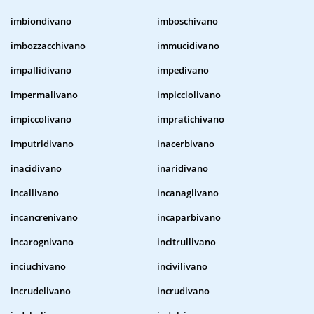
imbiondivano
imboschivano
imbozzacchivano
immucidivano
impallidivano
impedivano
impermalivano
impicciolivano
impiccolivano
impratichivano
imputridivano
inacerbivano
inacidivano
inaridivano
incallivano
incanaglivano
incancrenivano
incaparbivano
incarognivano
incitrullivano
inciuchivano
incivilivano
incrudelivano
incrudivano