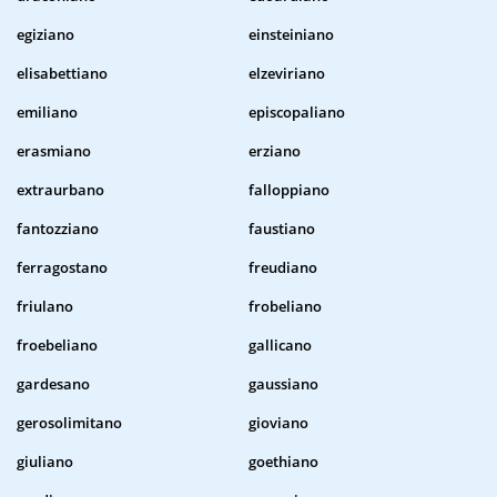
egiziano
einsteiniano
elisabettiano
elzeviriano
emiliano
episcopaliano
erasmiano
erziano
extraurbano
falloppiano
fantozziano
faustiano
ferragostano
freudiano
friulano
frobeliano
froebeliano
gallicano
gardesano
gaussiano
gerosolimitano
gioviano
giuliano
goethiano