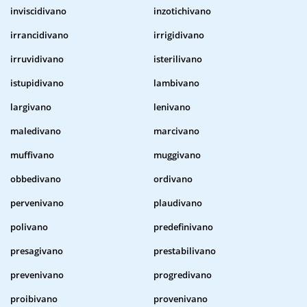
inviscidivano
inzotichivano
irrancidivano
irrigidivano
irruvidivano
isterilivano
istupidivano
lambivano
largivano
lenivano
maledivano
marcivano
muffivano
muggivano
obbedivano
ordivano
pervenivano
plaudivano
polivano
predefinivano
presagivano
prestabilivano
prevenivano
progredivano
proibivano
provenivano