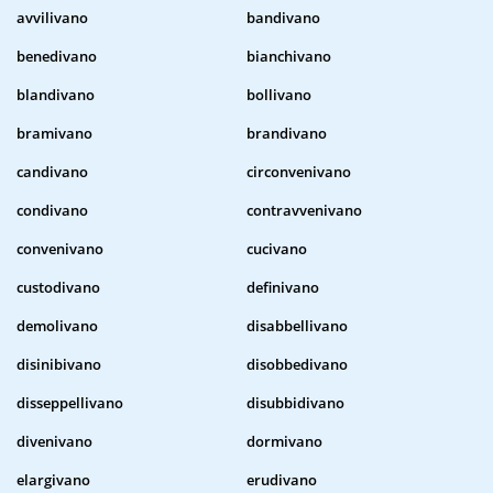
avvilivano
bandivano
benedivano
bianchivano
blandivano
bollivano
bramivano
brandivano
candivano
circonvenivano
condivano
contravvenivano
convenivano
cucivano
custodivano
definivano
demolivano
disabbellivano
disinibivano
disobbedivano
disseppellivano
disubbidivano
divenivano
dormivano
elargivano
erudivano