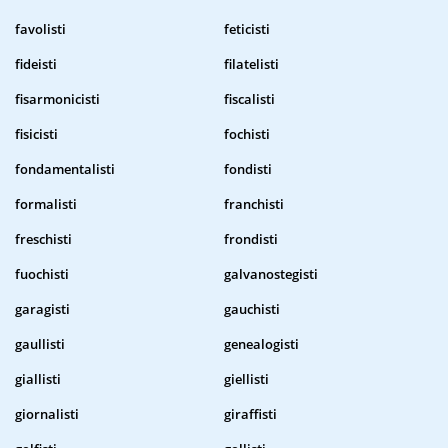
favolisti
feticisti
fideisti
filatelisti
fisarmonicisti
fiscalisti
fisicisti
fochisti
fondamentalisti
fondisti
formalisti
franchisti
freschisti
frondisti
fuochisti
galvanostegisti
garagisti
gauchisti
gaullisti
genealogisti
giallisti
giellisti
giornalisti
giraffisti