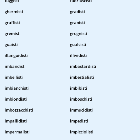
fuggisti
fuoriuscisti
ghermisti
gradisti
graffisti
granisti
gremisti
grugnisti
guaisti
gualcisti
illanguidisti
illividisti
imbandisti
imbastardisti
imbellisti
imbestialisti
imbianchisti
imbibisti
imbiondisti
imboschisti
imbozzacchisti
immucidisti
impallidisti
impedisti
impermalisti
impicciolisti