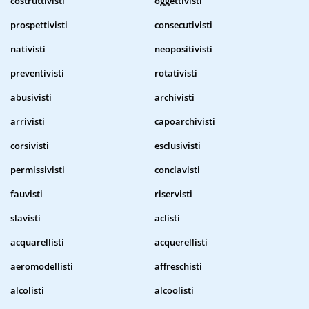
costruttivisti
oggettivisti
prospettivisti
consecutivisti
nativisti
neopositivisti
preventivisti
rotativisti
abusivisti
archivisti
arrivisti
capoarchivisti
corsivisti
esclusivisti
permissivisti
conclavisti
fauvisti
riservisti
slavisti
aclisti
acquarellisti
acquerellisti
aeromodellisti
affreschisti
alcolisti
alcoolisti