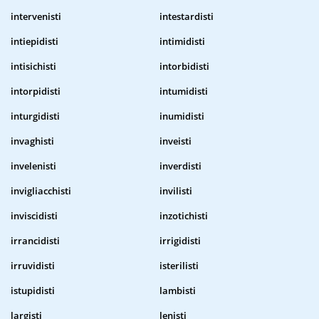
intervenisti
intestardisti
intiepidisti
intimidisti
intisichisti
intorbidisti
intorpidisti
intumidisti
inturgidisti
inumidisti
invaghisti
inveisti
invelenisti
inverdisti
invigliacchisti
invilisti
inviscidisti
inzotichisti
irrancidisti
irrigidisti
irruvidisti
isterilisti
istupidisti
lambisti
largisti
lenisti