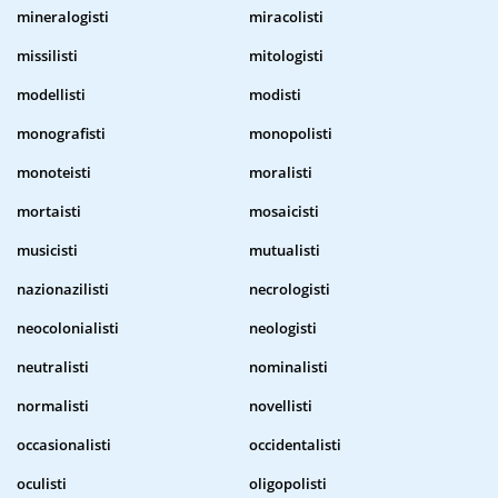
mineralogisti
miracolisti
missilisti
mitologisti
modellisti
modisti
monografisti
monopolisti
monoteisti
moralisti
mortaisti
mosaicisti
musicisti
mutualisti
nazionazilisti
necrologisti
neocolonialisti
neologisti
neutralisti
nominalisti
normalisti
novellisti
occasionalisti
occidentalisti
oculisti
oligopolisti