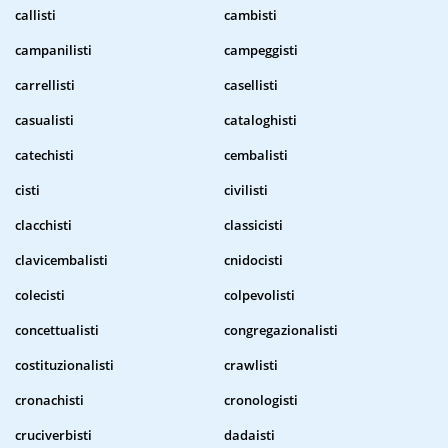
callisti
cambisti
campanilisti
campeggisti
carrellisti
casellisti
casualisti
cataloghisti
catechisti
cembalisti
cisti
civilisti
clacchisti
classicisti
clavicembalisti
cnidocisti
colecisti
colpevolisti
concettualisti
congregazionalisti
costituzionalisti
crawlisti
cronachisti
cronologisti
cruciverbisti
dadaisti