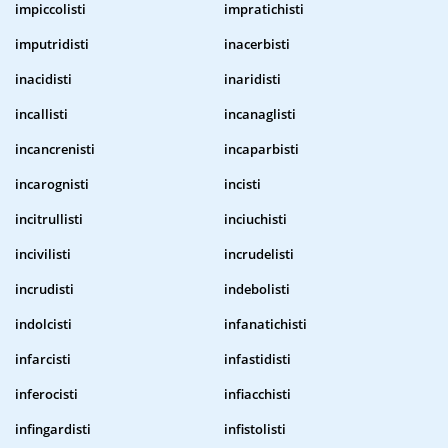
impiccolisti
impratichisti
imputridisti
inacerbisti
inacidisti
inaridisti
incallisti
incanaglisti
incancrenisti
incaparbisti
incarognisti
incisti
incitrullisti
inciuchisti
incivilisti
incrudelisti
incrudisti
indebolisti
indolcisti
infanatichisti
infarcisti
infastidisti
inferocisti
infiacchisti
infingardisti
infistolisti