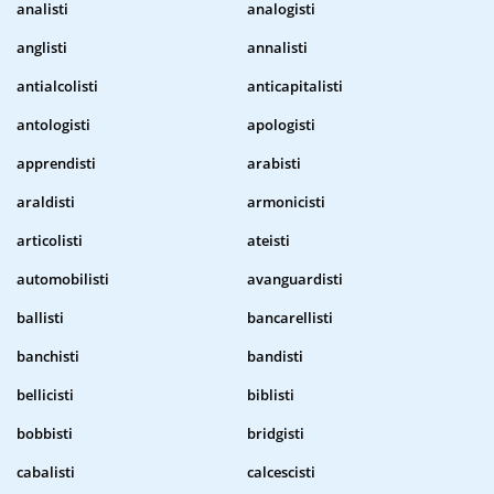
analisti
analogisti
anglisti
annalisti
antialcolisti
anticapitalisti
antologisti
apologisti
apprendisti
arabisti
araldisti
armonicisti
articolisti
ateisti
automobilisti
avanguardisti
ballisti
bancarellisti
banchisti
bandisti
bellicisti
biblisti
bobbisti
bridgisti
cabalisti
calcescisti