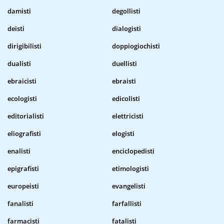
damisti
degollisti
deisti
dialogisti
dirigibilisti
doppiogiochisti
dualisti
duellisti
ebraicisti
ebraisti
ecologisti
edicolisti
editorialisti
elettricisti
eliografisti
elogisti
enalisti
enciclopedisti
epigrafisti
etimologisti
europeisti
evangelisti
fanalisti
farfallisti
farmacisti
fatalisti