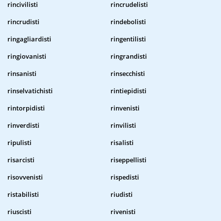
rincivilisti
rincrudelisti
rincrudisti
rindebolisti
ringagliardisti
ringentilisti
ringiovanisti
ringrandisti
rinsanisti
rinsecchisti
rinselvatichisti
rintiepidisti
rintorpidisti
rinvenisti
rinverdisti
rinvilisti
ripulisti
risalisti
risarcisti
riseppellisti
risovvenisti
rispedisti
ristabilisti
riudisti
riuscisti
rivenisti