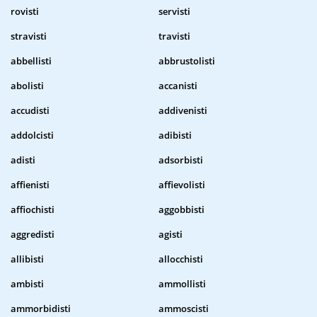
rovisti
servisti
stravisti
travisti
abbellisti
abbrustolisti
abolisti
accanisti
accudisti
addivenisti
addolcisti
adibisti
adisti
adsorbisti
affienisti
affievolisti
affiochisti
aggobbisti
aggredisti
agisti
allibisti
allocchisti
ambisti
ammollisti
ammorbidisti
ammoscisti