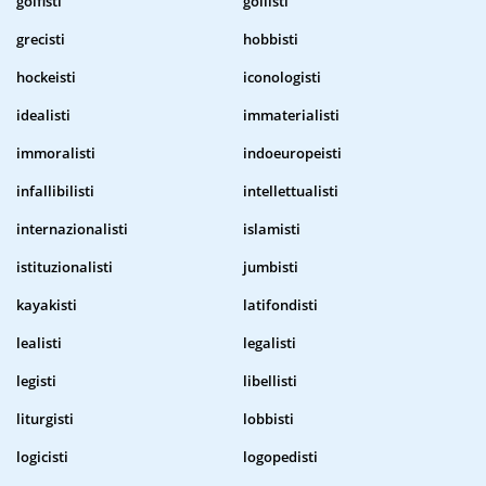
golfisti
gollisti
grecisti
hobbisti
hockeisti
iconologisti
idealisti
immaterialisti
immoralisti
indoeuropeisti
infallibilisti
intellettualisti
internazionalisti
islamisti
istituzionalisti
jumbisti
kayakisti
latifondisti
lealisti
legalisti
legisti
libellisti
liturgisti
lobbisti
logicisti
logopedisti