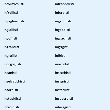
informicolisti
infreddolisti
infrollisti
infurbisti
ingagliardisti
ingentilisti
ingiallisti
ingobbisti
ingoffisti
ingracilisti
ingrandisti
ingrigisti
ingrullisti
inibisti
inorgoglisti
inorridisti
insanisti
insecchisti
inselvatichisti
insignisti
insordisti
insterilisti
instupidisti
insuperbisti
intepidisti
interagisti