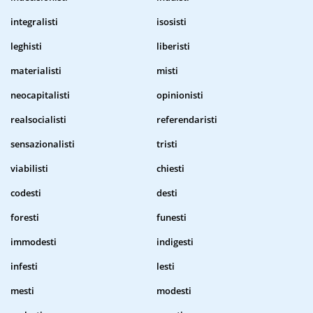
integralisti
isosisti
leghisti
liberisti
materialisti
misti
neocapitalisti
opinionisti
realsocialisti
referendaristi
sensazionalisti
tristi
viabilisti
chiesti
codesti
desti
foresti
funesti
immodesti
indigesti
infesti
lesti
mesti
modesti