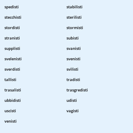
spedisti
stabilisti
stecchisti
sterilisti
stordisti
stormisti
stranisti
subisti
supplisti
svanisti
svelenisti
svenisti
sverdisti
svilisti
tallisti
tradisti
trasalisti
trasgredisti
ubbidisti
udisti
uscisti
vagisti
venisti