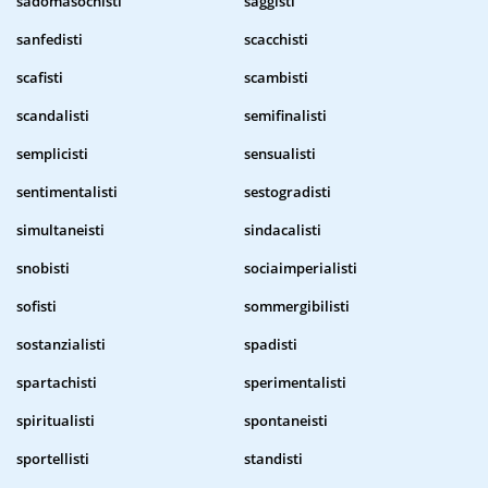
sadomasochisti
saggisti
sanfedisti
scacchisti
scafisti
scambisti
scandalisti
semifinalisti
semplicisti
sensualisti
sentimentalisti
sestogradisti
simultaneisti
sindacalisti
snobisti
sociaimperialisti
sofisti
sommergibilisti
sostanzialisti
spadisti
spartachisti
sperimentalisti
spiritualisti
spontaneisti
sportellisti
standisti