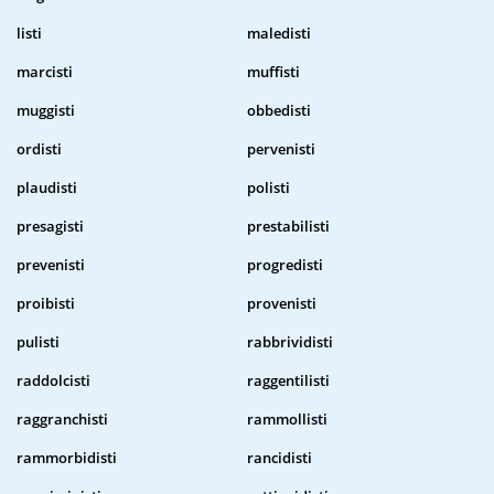
listi
maledisti
marcisti
muffisti
muggisti
obbedisti
ordisti
pervenisti
plaudisti
polisti
presagisti
prestabilisti
prevenisti
progredisti
proibisti
provenisti
pulisti
rabbrividisti
raddolcisti
raggentilisti
raggranchisti
rammollisti
rammorbidisti
rancidisti