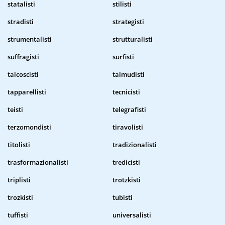
statalisti
stilisti
stradisti
strategisti
strumentalisti
strutturalisti
suffragisti
surfisti
talcoscisti
talmudisti
tapparellisti
tecnicisti
teisti
telegrafisti
terzomondisti
tiravolisti
titolisti
tradizionalisti
trasformazionalisti
tredicisti
triplisti
trotzkisti
trozkisti
tubisti
tuffisti
universalisti