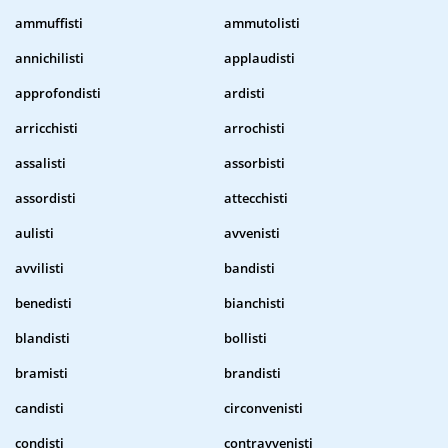
ammuffisti
ammutolisti
annichilisti
applaudisti
approfondisti
ardisti
arricchisti
arrochisti
assalisti
assorbisti
assordisti
attecchisti
aulisti
avvenisti
avvilisti
bandisti
benedisti
bianchisti
blandisti
bollisti
bramisti
brandisti
candisti
circonvenisti
condisti
contravvenisti