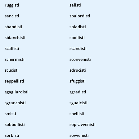
ruggisti
salisti
sancisti
sbalordisti
sbandisti
sbiadisti
sbianchisti
sbollisti
scalfisti
scandisti
schermisti
sconvenisti
scucisti
sdrucisti
seppellisti
sfuggisti
sgagliardisti
sgradisti
sgranchisti
sgualcisti
smisti
snellisti
sobbollisti
sopravvenisti
sorbisti
sovvenisti