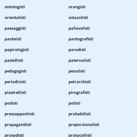
ontologisti
orangisti
orientalisti
ostacolisti
paesaggisti
pallavolisti
panteisti
pantografisti
papirologisti
parodisti
pastellisti
paternalisti
pedagogisti
penalisti
periodicisti
petrarchisti
piastrellisti
pirografisti
podisti
polisti
pressappochisti
probabilisti
propagandisti
proporzionalisti
prosodisti
protocollisti