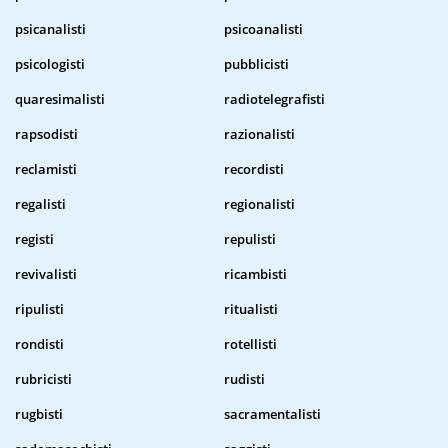
psicanalisti
psicoanalisti
psicologisti
pubblicisti
quaresimalisti
radiotelegrafisti
rapsodisti
razionalisti
reclamisti
recordisti
regalisti
regionalisti
registi
repulisti
revivalisti
ricambisti
ripulisti
ritualisti
rondisti
rotellisti
rubricisti
rudisti
rugbisti
sacramentalisti