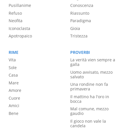
Pusillanime
Conoscenza
Refuso
Riassunto
Neofita
Paradigma
Iconoclasta
Gioia
Apotropaico
Tristezza
RIME
PROVERBI
Vita
La verità vien sempre a
galla
Sole
Uomo avvisato, mezzo
Casa
salvato
Mare
Una rondine non fa
primavera
Amore
Il mattino ha l'oro in
Cuore
bocca
Amici
Mal comune, mezzo
Bene
gaudio
Il gioco non vale la
candela