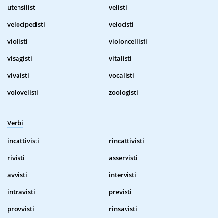
utensilisti
velisti
velocipedisti
velocisti
violisti
violoncellisti
visagisti
vitalisti
vivaisti
vocalisti
volovelisti
zoologisti
Verbi
incattivisti
rincattivisti
rivisti
asservisti
avvisti
intervisti
intravisti
previsti
provvisti
rinsavisti