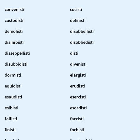
convenisti
cucisti
custodisti
definisti
demolisti
disabbellisti
disinibisti
disobbedisti
disseppellisti
disti
disubbidisti
divenisti
dormisti
elargisti
equidisti
erudisti
esaudisti
esercisti
esibisti
esordisti
fallisti
farcisti
finisti
forbisti