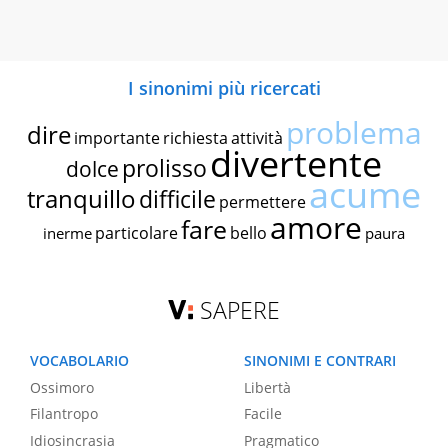
I sinonimi più ricercati
problema
dire
importante
richiesta
attività
divertente
prolisso
dolce
acume
tranquillo
difficile
permettere
amore
fare
particolare
bello
inerme
paura
SAPERE
VOCABOLARIO
SINONIMI E CONTRARI
Ossimoro
Libertà
Filantropo
Facile
Idiosincrasia
Pragmatico