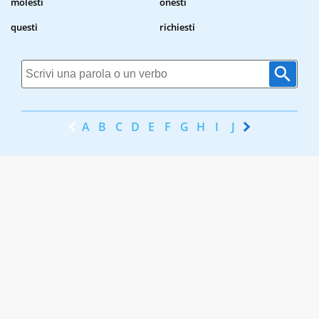
molesti
onesti
questi
richiesti
A
B
C
D
E
F
G
H
I
J
K
L
M
N