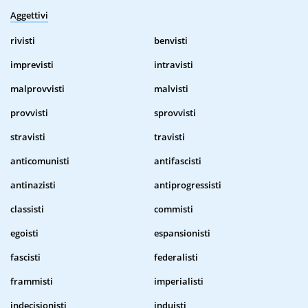
Aggettivi
rivisti
benvisti
imprevisti
intravisti
malprovvisti
malvisti
provvisti
sprovvisti
stravisti
travisti
anticomunisti
antifascisti
antinazisti
antiprogressisti
classisti
commisti
egoisti
espansionisti
fascisti
federalisti
frammisti
imperialisti
indecisionisti
induisti