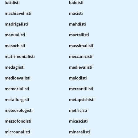
lucidisti
luddisti
machiavellisti
macisti
madrigalisti
mahdisti
manualisti
martellisti
masochisti
massimalisti
matrimonialisti
meccanicisti
medaglisti
medievalisti
medioevalisti
melodisti
memorialisti
mercantilisti
metallurgisti
metapsichisti
meteorologisti
metricisti
mezzofondisti
micascisti
microanalisti
mineralisti