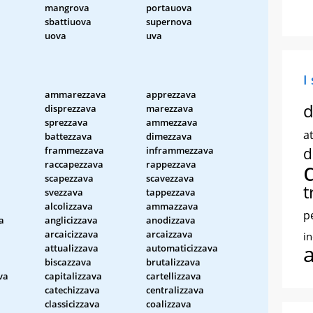
mangrova
portauova
sbattiuova
supernova
uova
uva
I
ammarezzava
apprezzava
d
disprezzava
marezzava
sprezzava
ammezzava
at
battezzava
dimezzava
frammezzava
inframmezzava
d
raccapezzava
rappezzava
scapezzava
scavezzava
t
svezzava
tappezzava
alcolizzava
ammazzava
p
a
anglicizzava
anodizzava
a
arcaicizzava
arcaizzava
i
attualizzava
automaticizzava
biscazzava
brutalizzava
va
capitalizzava
cartellizzava
catechizzava
centralizzava
classicizzava
coalizzava