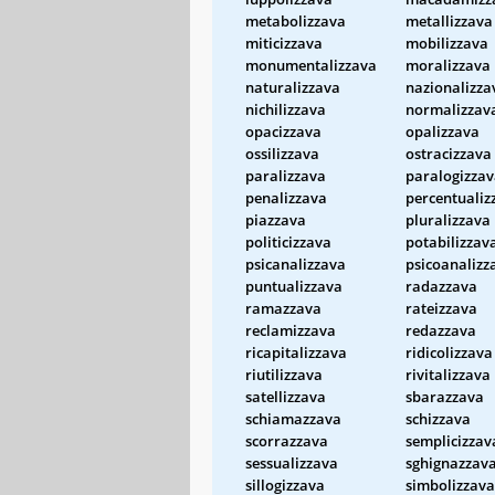
metabolizzava
metallizzava
miticizzava
mobilizzava
monumentalizzava
moralizzava
naturalizzava
nazionalizza
nichilizzava
normalizzav
opacizzava
opalizzava
ossilizzava
ostracizzava
paralizzava
paralogizza
penalizzava
percentualiz
piazzava
pluralizzava
politicizzava
potabilizzav
psicanalizzava
psicoanalizz
puntualizzava
radazzava
ramazzava
rateizzava
reclamizzava
redazzava
ricapitalizzava
ridicolizzava
riutilizzava
rivitalizzava
satellizzava
sbarazzava
schiamazzava
schizzava
scorrazzava
semplicizzav
sessualizzava
sghignazzav
sillogizzava
simbolizzava