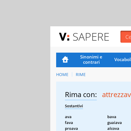
SAPERE
Sinonimi e
Vocabol
contrari
HOME
RIME
Rima con:
attrezza
Sostantivi
ava
bava
fava
guaiava
proava
alcova