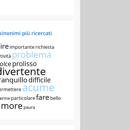
 sinonimi più ricercati
ire
importante
richiesta
problema
tività
prolisso
olce
divertente
ranquillo
difficile
acume
ermettere
fare
particolare
bello
nerme
amore
paura