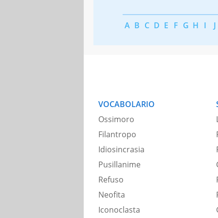
A
B
C
D
E
F
G
H
I
J
VOCABOLARIO
Ossimoro
Filantropo
Idiosincrasia
Pusillanime
Refuso
Neofita
Iconoclasta