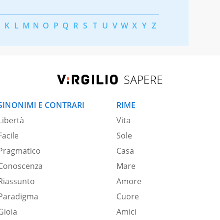
K
L
M
N
O
P
Q
R
S
T
U
V
W
X
Y
Z
SAPERE
SINONIMI E CONTRARI
RIME
Libertà
Vita
Facile
Sole
Pragmatico
Casa
Conoscenza
Mare
Riassunto
Amore
Paradigma
Cuore
Gioia
Amici