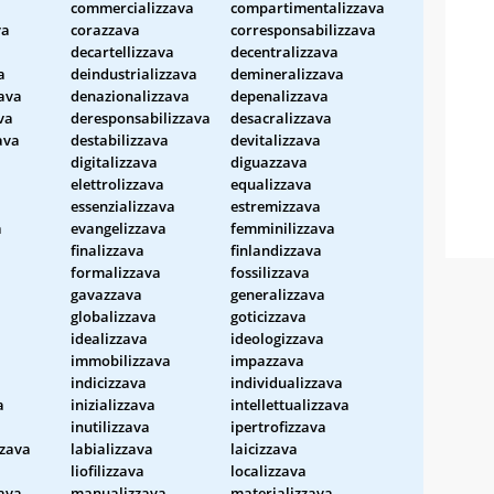
commercializzava
compartimentalizzava
va
corazzava
corresponsabilizzava
a
decartellizzava
decentralizzava
a
deindustrializzava
demineralizzava
ava
denazionalizzava
depenalizzava
va
deresponsabilizzava
desacralizzava
ava
destabilizzava
devitalizzava
digitalizzava
diguazzava
elettrolizzava
equalizzava
essenzializzava
estremizzava
a
evangelizzava
femminilizzava
finalizzava
finlandizzava
formalizzava
fossilizzava
gavazzava
generalizzava
globalizzava
goticizzava
idealizzava
ideologizzava
immobilizzava
impazzava
indicizzava
individualizzava
a
inizializzava
intellettualizzava
a
inutilizzava
ipertrofizzava
zzava
labializzava
laicizzava
liofilizzava
localizzava
ava
manualizzava
materializzava