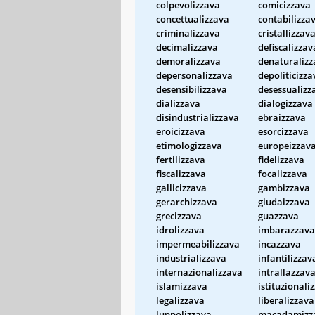
colpevolizzava
comicizzava
concettualizzava
contabilizza
criminalizzava
cristallizzav
decimalizzava
defiscalizzav
demoralizzava
denaturalizz
depersonalizzava
depoliticizza
desensibilizzava
desessualizz
dializzava
dialogizzava
disindustrializzava
ebraizzava
eroicizzava
esorcizzava
etimologizzava
europeizzav
fertilizzava
fidelizzava
fiscalizzava
focalizzava
gallicizzava
gambizzava
gerarchizzava
giudaizzava
grecizzava
guazzava
idrolizzava
imbarazzava
impermeabilizzava
incazzava
industrializzava
infantilizzav
internazionalizzava
intrallazzav
islamizzava
istituzionali
legalizzava
liberalizzava
luppolizzava
macadamizz