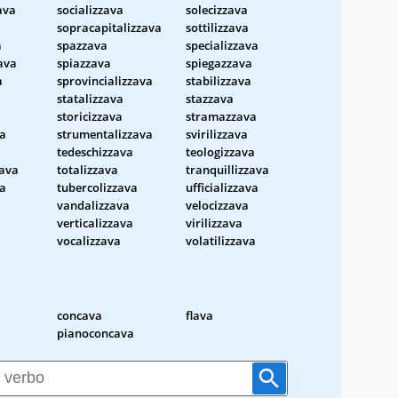
ava
socializzava
solecizzava
sopracapitalizzava
sottilizzava
a
spazzava
specializzava
ava
spiazzava
spiegazzava
a
sprovincializzava
stabilizzava
statalizzava
stazzava
storicizzava
stramazzava
a
strumentalizzava
svirilizzava
tedeschizzava
teologizzava
zava
totalizzava
tranquillizzava
va
tubercolizzava
ufficializzava
vandalizzava
velocizzava
verticalizzava
virilizzava
vocalizzava
volatilizzava
concava
flava
pianoconcava