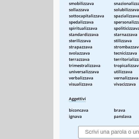
smobilizzava
snazionalizz
sollazzava
solubilizzava
sottocapitalizzava
spazializzav
spedalizzava
spersonalizz
spiritualizzava
spoliticizzav
standardizzava
starnazzava
sterilizzava
stilizzava
strapazzava
strombazzav
svolazzava
tecnicizzava
terrazzava
territorializ
trimestralizzava
tropicalizza
universalizzava
utilizzava
verbalizzava
vernalizzava
visualizzava
vivacizzava
Aggettivi
biconcava
brava
ignava
panslava