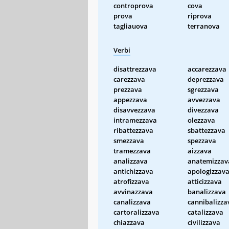
controprova
cova
prova
riprova
tagliauova
terranova
Verbi
disattrezzava
accarezzava
carezzava
deprezzava
prezzava
sgrezzava
appezzava
avvezzava
disavvezzava
divezzava
intramezzava
olezzava
ribattezzava
sbattezzava
smezzava
spezzava
tramezzava
aizzava
analizzava
anatemizzav
antichizzava
apologizzav
atrofizzava
atticizzava
avvinazzava
banalizzava
canalizzava
cannibalizza
cartoralizzava
catalizzava
chiazzava
civilizzava