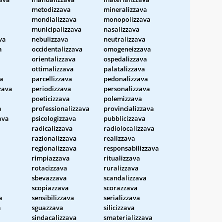
metodizzava
mineralizzava
mondializzava
monopolizzava
municipalizzava
nasalizzava
va
nebulizzava
neutralizzava
a
occidentalizzava
omogeneizzava
orientalizzava
ospedalizzava
ottimalizzava
palatalizzava
va
parcellizzava
pedonalizzava
zava
periodizzava
personalizzava
poeticizzava
polemizzava
a
professionalizzava
provincializzava
ava
psicologizzava
pubblicizzava
radicalizzava
radiolocalizzava
razionalizzava
realizzava
regionalizzava
responsabilizzava
rimpiazzava
ritualizzava
rotacizzava
ruralizzava
sbevazzava
scandalizzava
scopiazzava
scorazzava
a
sensibilizzava
serializzava
a
sguazzava
silicizzava
sindacalizzava
smaterializzava