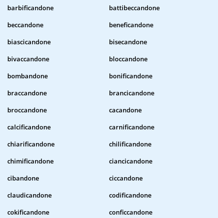
barbificandone
battibeccandone
beccandone
beneficandone
biascicandone
bisecandone
bivaccandone
bloccandone
bombandone
bonificandone
braccandone
brancicandone
broccandone
cacandone
calcificandone
carnificandone
chiarificandone
chilificandone
chimificandone
ciancicandone
cibandone
ciccandone
claudicandone
codificandone
cokificandone
conficcandone