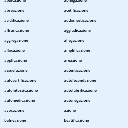
abdicazione
abnegazione
abreazione
acetificazione
acidificazione
addomesticazione
affrancazione
aggiudicazione
aggregazione
allegazione
allocazione
amplificazione
applicazione
areazione
assuefazione
autenticazione
autocertificazione
autofecondazione
autointossicazione
autolubrificazione
automedicazione
autonegazione
avocazione
azione
balneazione
beatificazione