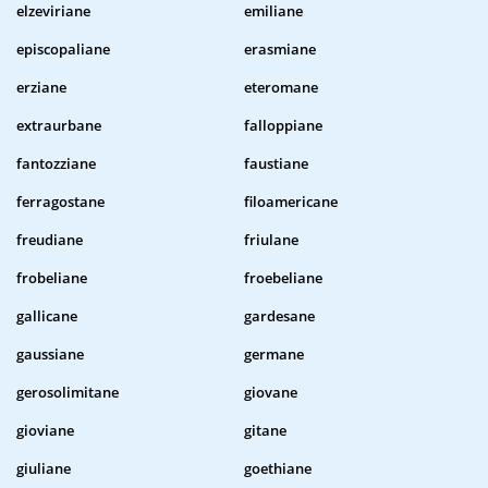
elzeviriane
emiliane
episcopaliane
erasmiane
erziane
eteromane
extraurbane
falloppiane
fantozziane
faustiane
ferragostane
filoamericane
freudiane
friulane
frobeliane
froebeliane
gallicane
gardesane
gaussiane
germane
gerosolimitane
giovane
gioviane
gitane
giuliane
goethiane