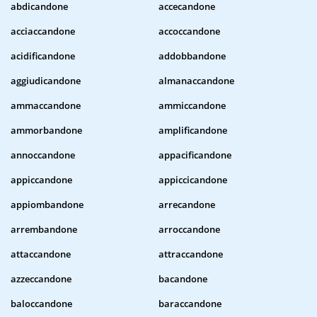
abdicandone
accecandone
acciaccandone
accoccandone
acidificandone
addobbandone
aggiudicandone
almanaccandone
ammaccandone
ammiccandone
ammorbandone
amplificandone
annoccandone
appacificandone
appiccandone
appiccicandone
appiombandone
arrecandone
arrembandone
arroccandone
attaccandone
attraccandone
azzeccandone
bacandone
baloccandone
baraccandone