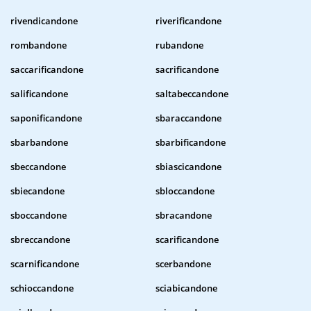
rivendicandone
riverificandone
rombandone
rubandone
saccarificandone
sacrificandone
salificandone
saltabeccandone
saponificandone
sbaraccandone
sbarbandone
sbarbificandone
sbeccandone
sbiascicandone
sbiecandone
sbloccandone
sboccandone
sbracandone
sbreccandone
scarificandone
scarnificandone
scerbandone
schioccandone
sciabicandone