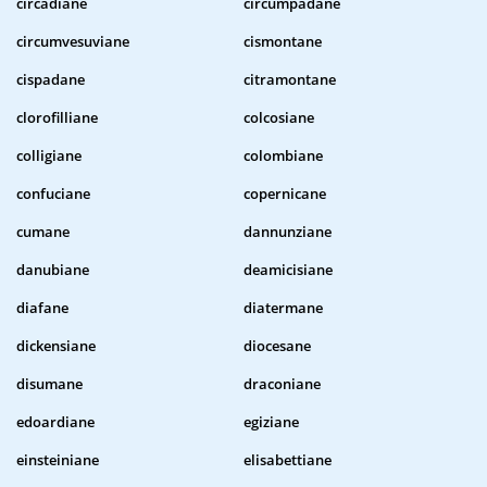
circadiane
circumpadane
circumvesuviane
cismontane
cispadane
citramontane
clorofilliane
colcosiane
colligiane
colombiane
confuciane
copernicane
cumane
dannunziane
danubiane
deamicisiane
diafane
diatermane
dickensiane
diocesane
disumane
draconiane
edoardiane
egiziane
einsteiniane
elisabettiane