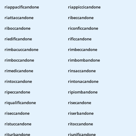
riappacificandone
riappiccicandone
riattaccandone
ribeccandone
riboccandone
riconficcandone
riedificandone
rificcandone
rimbacuccandone
rimbeccandone
rimboccandone
rimbombandone
rimedicandone
rinsaccandone
rintoccandone
rintonacandone
ripeccandone
ripiombandone
riqualificandone
risecandone
riseccandone
riserbandone
ristuccandone
ritoccandone
riturbandone
riunificandone