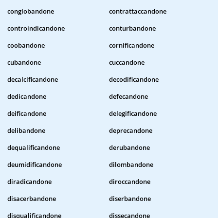
conglobandone
contrattaccandone
controindicandone
conturbandone
coobandone
cornificandone
cubandone
cuccandone
decalcificandone
decodificandone
dedicandone
defecandone
deificandone
delegificandone
delibandone
deprecandone
dequalificandone
derubandone
deumidificandone
dilombandone
diradicandone
diroccandone
disacerbandone
diserbandone
disqualificandone
dissecandone