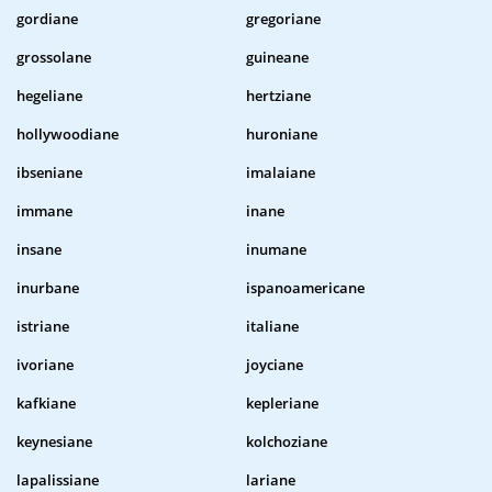
gordiane
gregoriane
grossolane
guineane
hegeliane
hertziane
hollywoodiane
huroniane
ibseniane
imalaiane
immane
inane
insane
inumane
inurbane
ispanoamericane
istriane
italiane
ivoriane
joyciane
kafkiane
kepleriane
keynesiane
kolchoziane
lapalissiane
lariane