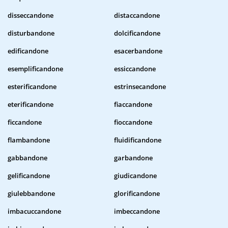
disseccandone
distaccandone
disturbandone
dolcificandone
edificandone
esacerbandone
esemplificandone
essiccandone
esterificandone
estrinsecandone
eterificandone
fiaccandone
ficcandone
fioccandone
flambandone
fluidificandone
gabbandone
garbandone
gelificandone
giudicandone
giulebbandone
glorificandone
imbacuccandone
imbeccandone