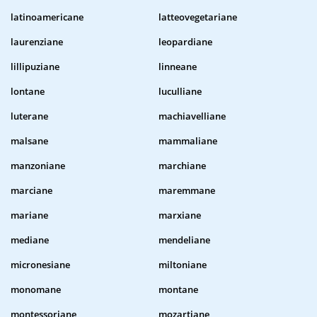
latinoamericane
latteovegetariane
laurenziane
leopardiane
lillipuziane
linneane
lontane
luculliane
luterane
machiavelliane
malsane
mammaliane
manzoniane
marchiane
marciane
maremmane
mariane
marxiane
mediane
mendeliane
micronesiane
miltoniane
monomane
montane
montessoriane
mozartiane