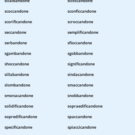
scialbandone
scioccandone
scoccandone
sconficcandone
scorificandone
scroccandone
seccandone
semplificandone
serbandone
sfioccandone
sgambandone
sgobbandone
shoccandone
significandone
sillabandone
sindacandone
slombandone
smaccandone
smonacandone
snobbandone
solidificandone
sopraedificandone
sopredificandone
spaccandone
specificandone
spiaccicandone