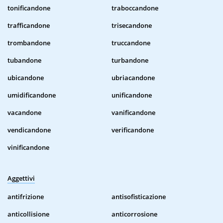
tonificandone
traboccandone
trafficandone
trisecandone
trombandone
truccandone
tubandone
turbandone
ubicandone
ubriacandone
umidificandone
unificandone
vacandone
vanificandone
vendicandone
verificandone
vinificandone
Aggettivi
antifrizione
antisofisticazione
anticollisione
anticorrosione