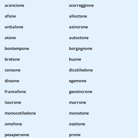
arancione
scorreggione
afone
alloctone
antialone
asincrone
atone
autoctone
bontempone
borgognone
bretone
buone
consone
dicotiledone
dissone
egemone
francofone
geosincrone
isocrone
marrone
monocotiledone
monotone
omofone
ossitone
pesapersone
prone