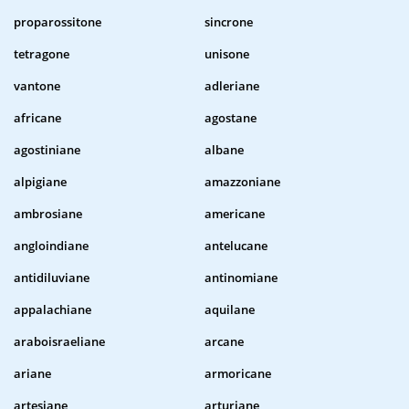
proparossitone
sincrone
tetragone
unisone
vantone
adleriane
africane
agostane
agostiniane
albane
alpigiane
amazzoniane
ambrosiane
americane
angloindiane
antelucane
antidiluviane
antinomiane
appalachiane
aquilane
araboisraeliane
arcane
ariane
armoricane
artesiane
arturiane