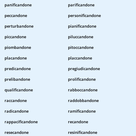
panificandone
parificandone
peccandone
personificandone
perturbandone
pianificandone
piccandone
piluccandone
piombandone
pitoccandone
placandone
placcandone
predicandone
pregiudicandone
prelibandone
prolificandone
qualificandone
rabboccandone
raccandone
raddobbandone
radicandone
ramificandone
rappacificandone
recandone
resecandone
resinificandone