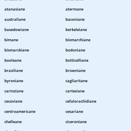
atanasiane
atermane
australiane
baconiane
basedowiane
berkeleiane
bimane
bismarchiane
bismarckiane
bodoniane
booleane
botticelliane
brasiliane
browniane
byroniane
cagliaritane
carinziane
cartesiane
cecoviane
cefalorachidiane
centroamericane
cesariane
chelleane
ciceroniane