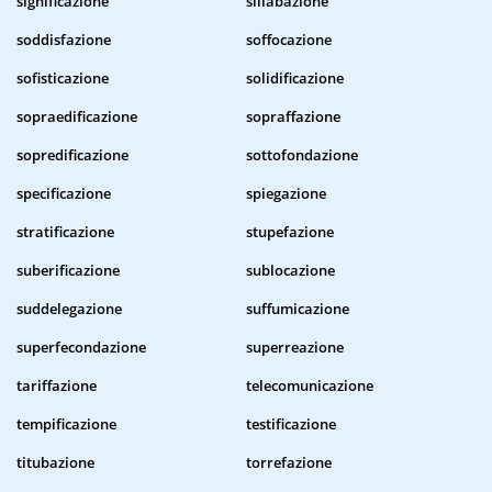
significazione
sillabazione
soddisfazione
soffocazione
sofisticazione
solidificazione
sopraedificazione
sopraffazione
sopredificazione
sottofondazione
specificazione
spiegazione
stratificazione
stupefazione
suberificazione
sublocazione
suddelegazione
suffumicazione
superfecondazione
superreazione
tariffazione
telecomunicazione
tempificazione
testificazione
titubazione
torrefazione