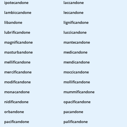
ipotecandone
laccandone
lambiccandone
leccandone
libandone
lignificandone
lubrificandone
luccicandone
magnificandone
mantecandone
masturbandone
medicandone
mellificandone
mendicandone
mercificandone
moccicandone
modificandone
mollificandone
monacandone
mummificandone
nidificandone
opacificandone
orbandone
pacandone
pacificandone
palificandone