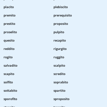
placito
plebiscito
premito
prerequisito
prestito
proposito
proselito
pulpito
quesito
recapito
reddito
rigurgito
rogito
ruggito
salvadito
scalpito
scapito
scredito
solfito
soprabito
sottabito
spartito
sporofito
sproposito