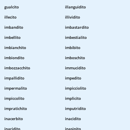
gualcito
illanguidito
illecito
illividito
imbandito
imbastardito
imbellito
imbestialito
imbianchito
imbibito
imbiondito
imboschito
imbozzacchito
immucidito
impallidito
impedito
impermalito
impicciolito
impiccolito
implicito
impratichito
imputridito
inacerbito
inacidito
inaridito
inasinito