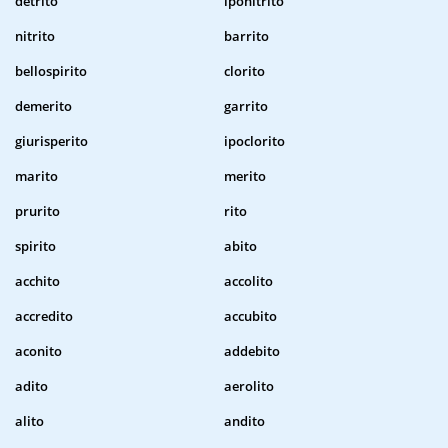
detrito
iponitrito
nitrito
barrito
bellospirito
clorito
demerito
garrito
giurisperito
ipoclorito
marito
merito
prurito
rito
spirito
abito
acchito
accolito
accredito
accubito
aconito
addebito
adito
aerolito
alito
andito