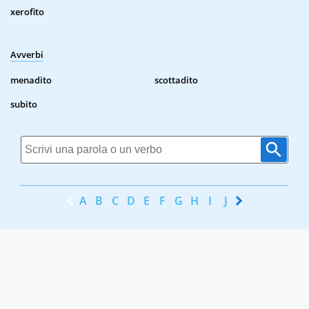
xerofito
Avverbi
menadito
scottadito
subito
A
B
C
D
E
F
G
H
I
J
K
L
M
N