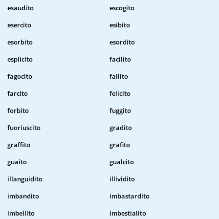
esaudito
escogito
esercito
esibito
esorbito
esordito
esplicito
facilito
fagocito
fallito
farcito
felicito
forbito
fuggito
fuoriuscito
gradito
graffito
grafito
guaito
gualcito
illanguidito
illividito
imbandito
imbastardito
imbellito
imbestialito