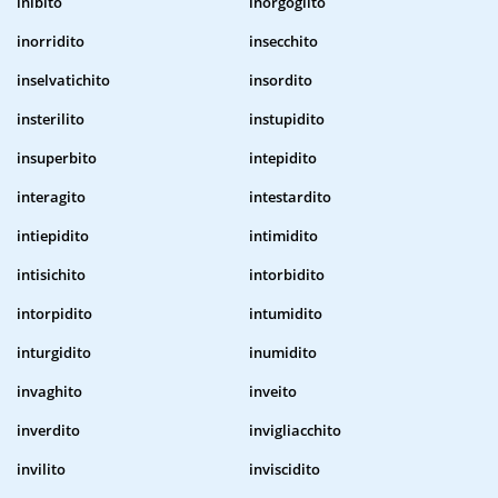
inibito
inorgoglito
inorridito
insecchito
inselvatichito
insordito
insterilito
instupidito
insuperbito
intepidito
interagito
intestardito
intiepidito
intimidito
intisichito
intorbidito
intorpidito
intumidito
inturgidito
inumidito
invaghito
inveito
inverdito
invigliacchito
invilito
inviscidito