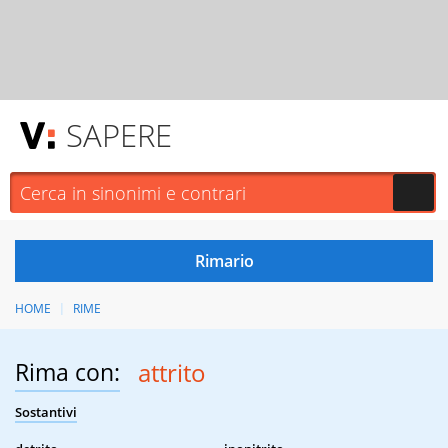
SAPERE
HOME
RIME
Rima con:
attrito
Sostantivi