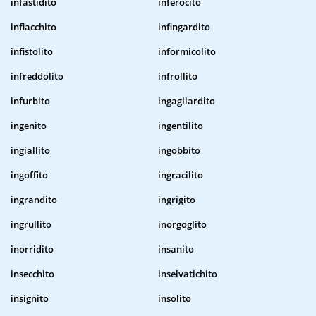
infastidito
inferocito
infiacchito
infingardito
infistolito
informicolito
infreddolito
infrollito
infurbito
ingagliardito
ingenito
ingentilito
ingiallito
ingobbito
ingoffito
ingracilito
ingrandito
ingrigito
ingrullito
inorgoglito
inorridito
insanito
insecchito
inselvatichito
insignito
insolito