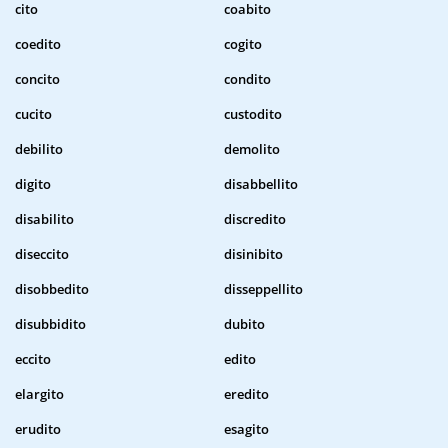
cito
coabito
coedito
cogito
concito
condito
cucito
custodito
debilito
demolito
digito
disabbellito
disabilito
discredito
diseccito
disinibito
disobbedito
disseppellito
disubbidito
dubito
eccito
edito
elargito
eredito
erudito
esagito