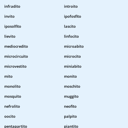
infradito
introito
invito
ipofosfito
iposolfito
lascito
lievito
linfocito
mediocredito
microabito
microcircuito
microcito
microvestito
miniabito
mito
monito
monolito
moschito
mosquito
muggito
nefrolito
neofito
oocito
palpito
pentapartito
piantito