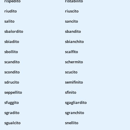
rispedito
ristabilito
riudito
riuscito
salito
sancito
sbalordito
sbandito
sbiadito
sbianchito
sbollito
scalfito
scandito
schermito
scondito
scucito
sdrucito
semifinito
seppellito
sfinito
sfuggito
sgagliardito
sgradito
sgranchito
sgualcito
snellito