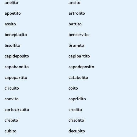
anelito
ansito
appetito
artrolito
assito
battito
beneplacito
benservito
bisolfito
bramito
capideposito
capipartito
capobandito
capodeposito
capopartito
catabolito
circuito
coito
convito
copridito
cortocircuito
credito
crepito
crisolito
cubito
decubito