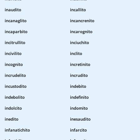
inaudito
incallito
incanaglito
incancrenito
incaparbito
incarognito
incitrullito
inciuchito
incivilito
inclito
incognito
incretinito
incrudelito
incrudito
incustodito
indebito
indebolito
indefinito
indolcito
indomito
inedito
inesaudito
infanatichito
infarcito