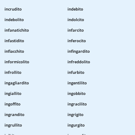
incrudito
indebito
indebolito
indolcito
infanatichito
infarcito
infastidito
inferocito
infiacchito
infingardito
informicolito
infreddolito
infrollito
infurbito
ingagliardito
ingentilito
ingiallito
ingobbito
ingoffito
ingracilito
ingrandito
ingrigito
ingrullito
ingurgito