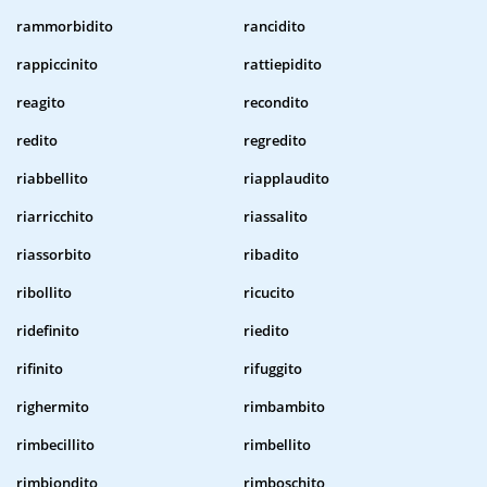
rammorbidito
rancidito
rappiccinito
rattiepidito
reagito
recondito
redito
regredito
riabbellito
riapplaudito
riarricchito
riassalito
riassorbito
ribadito
ribollito
ricucito
ridefinito
riedito
rifinito
rifuggito
righermito
rimbambito
rimbecillito
rimbellito
rimbiondito
rimboschito