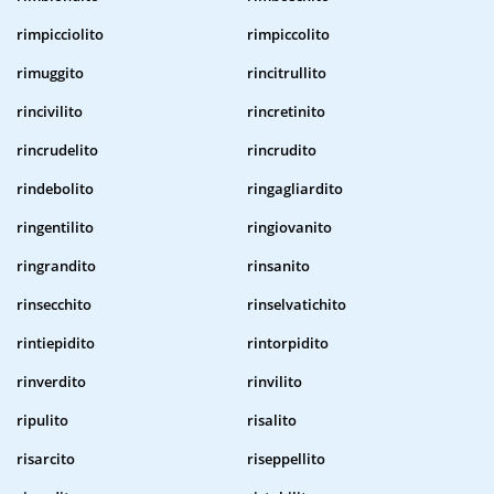
rimpicciolito
rimpiccolito
rimuggito
rincitrullito
rincivilito
rincretinito
rincrudelito
rincrudito
rindebolito
ringagliardito
ringentilito
ringiovanito
ringrandito
rinsanito
rinsecchito
rinselvatichito
rintiepidito
rintorpidito
rinverdito
rinvilito
ripulito
risalito
risarcito
riseppellito