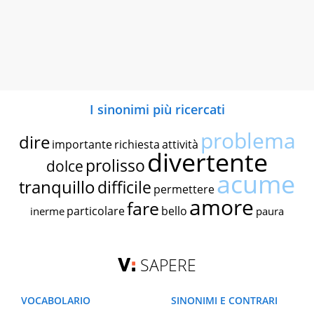
I sinonimi più ricercati
problema
dire
importante
richiesta
attività
divertente
prolisso
dolce
acume
tranquillo
difficile
permettere
amore
fare
particolare
bello
inerme
paura
SAPERE
VOCABOLARIO
SINONIMI E CONTRARI