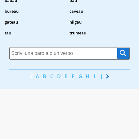
babau
bau
bureau
caveau
gateau
nilgau
tau
trumeau
A
B
C
D
E
F
G
H
I
J
K
L
M
N