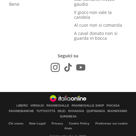
Bene
gaudio
Il gioco non vale la
candela
Al cuor non si comanda
A caval donato non si
guarda in bocca
Seguici su
LIBERO
VIRGILIO
PAGINEGIALLE
PAGINEGIALLE SHOP
PGCASA
PAGINEBIANCHE
TUTTOCITTÀ
DILEI
SIVIAGGIA
QUIFINANZA
BUONISSIMO
SUPEREVA
Chi siamo
Note Legali
Privacy
Cookie Policy
Preferenze sui cookie
Aiuto