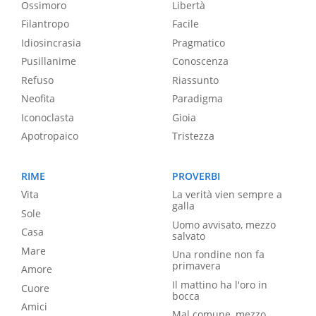
Ossimoro
Libertà
Filantropo
Facile
Idiosincrasia
Pragmatico
Pusillanime
Conoscenza
Refuso
Riassunto
Neofita
Paradigma
Iconoclasta
Gioia
Apotropaico
Tristezza
RIME
PROVERBI
Vita
La verità vien sempre a
galla
Sole
Uomo avvisato, mezzo
Casa
salvato
Mare
Una rondine non fa
primavera
Amore
Il mattino ha l'oro in
Cuore
bocca
Amici
Mal comune, mezzo