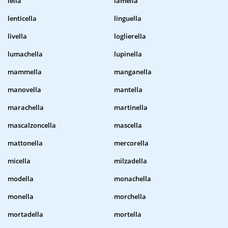
iella
lamella
lenticella
linguella
livella
loglierella
lumachella
lupinella
mammella
manganella
manovella
mantella
marachella
martinella
mascalzoncella
mascella
mattonella
mercorella
micella
milzadella
modella
monachella
monella
morchella
mortadella
mortella