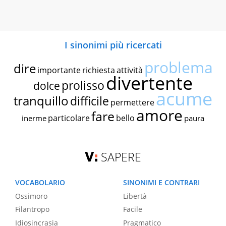
I sinonimi più ricercati
problema
dire
importante
richiesta
attività
divertente
prolisso
dolce
acume
tranquillo
difficile
permettere
amore
fare
particolare
bello
inerme
paura
SAPERE
VOCABOLARIO
SINONIMI E CONTRARI
Ossimoro
Libertà
Filantropo
Facile
Idiosincrasia
Pragmatico