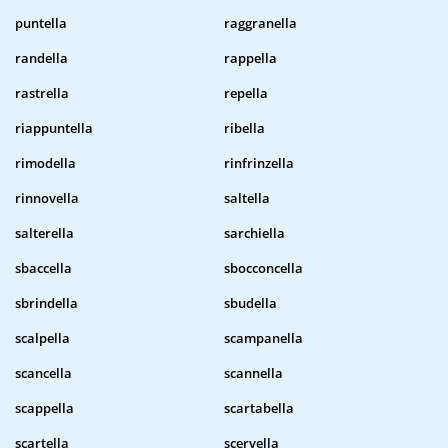
puntella
raggranella
randella
rappella
rastrella
repella
riappuntella
ribella
rimodella
rinfrinzella
rinnovella
saltella
salterella
sarchiella
sbaccella
sbocconcella
sbrindella
sbudella
scalpella
scampanella
scancella
scannella
scappella
scartabella
scartella
scervella