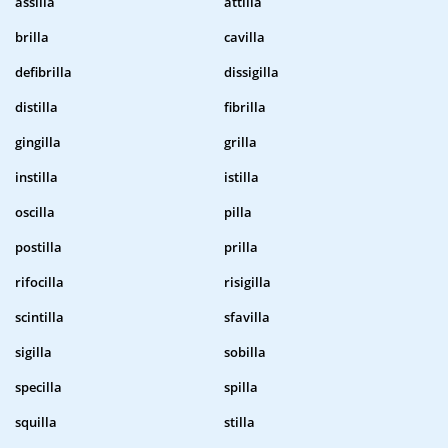
assilla
attilla
brilla
cavilla
defibrilla
dissigilla
distilla
fibrilla
gingilla
grilla
instilla
istilla
oscilla
pilla
postilla
prilla
rifocilla
risigilla
scintilla
sfavilla
sigilla
sobilla
specilla
spilla
squilla
stilla