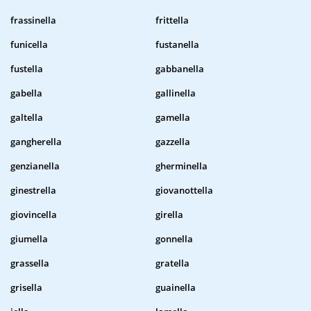
frassinella
frittella
funicella
fustanella
fustella
gabbanella
gabella
gallinella
galtella
gamella
gangherella
gazzella
genzianella
gherminella
ginestrella
giovanottella
giovincella
girella
giumella
gonnella
grassella
gratella
grisella
guainella