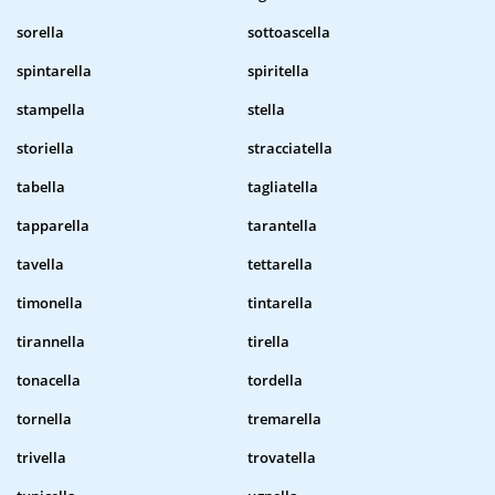
sorella
sottoascella
spintarella
spiritella
stampella
stella
storiella
stracciatella
tabella
tagliatella
tapparella
tarantella
tavella
tettarella
timonella
tintarella
tirannella
tirella
tonacella
tordella
tornella
tremarella
trivella
trovatella