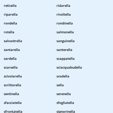
reticella
ridarella
riparella
rivoltella
rondella
rondinella
rotella
salmonella
salvastrella
sanguinella
santarella
santerella
sardella
scappatella
scarsella
sciacquabudella
scivolarella
scodella
scrittorella
sella
sentinella
serenella
sfacciatella
sfogliatella
sfrontatella
signorinella