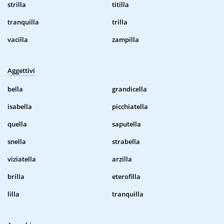
strilla
titilla
tranquilla
trilla
vacilla
zampilla
Aggettivi
bella
grandicella
isabella
picchiatella
quella
saputella
snella
strabella
viziatella
arzilla
brilla
eterofilla
lilla
tranquilla