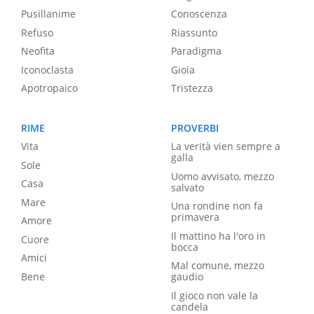
Pusillanime
Conoscenza
Refuso
Riassunto
Neofita
Paradigma
Iconoclasta
Gioia
Apotropaico
Tristezza
RIME
PROVERBI
Vita
La verità vien sempre a
galla
Sole
Uomo avvisato, mezzo
Casa
salvato
Mare
Una rondine non fa
primavera
Amore
Il mattino ha l'oro in
Cuore
bocca
Amici
Mal comune, mezzo
Bene
gaudio
Il gioco non vale la
candela