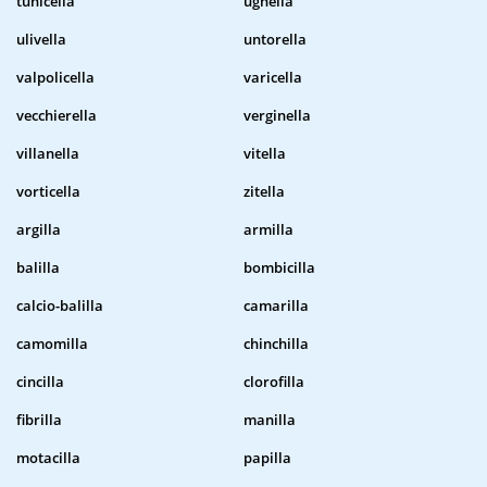
tunicella
ugnella
ulivella
untorella
valpolicella
varicella
vecchierella
verginella
villanella
vitella
vorticella
zitella
argilla
armilla
balilla
bombicilla
calcio-balilla
camarilla
camomilla
chinchilla
cincilla
clorofilla
fibrilla
manilla
motacilla
papilla