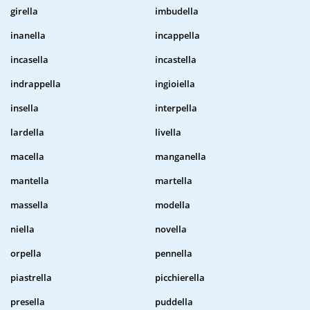
girella
imbudella
inanella
incappella
incasella
incastella
indrappella
ingioiella
insella
interpella
lardella
livella
macella
manganella
mantella
martella
massella
modella
niella
novella
orpella
pennella
piastrella
picchierella
presella
puddella