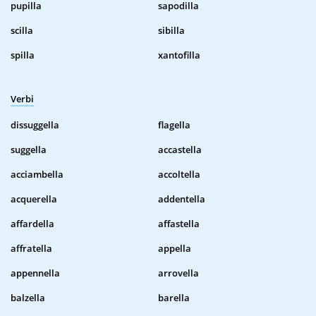
pupilla
sapodilla
scilla
sibilla
spilla
xantofilla
Verbi
dissuggella
flagella
suggella
accastella
acciambella
accoltella
acquerella
addentella
affardella
affastella
affratella
appella
appennella
arrovella
balzella
barella