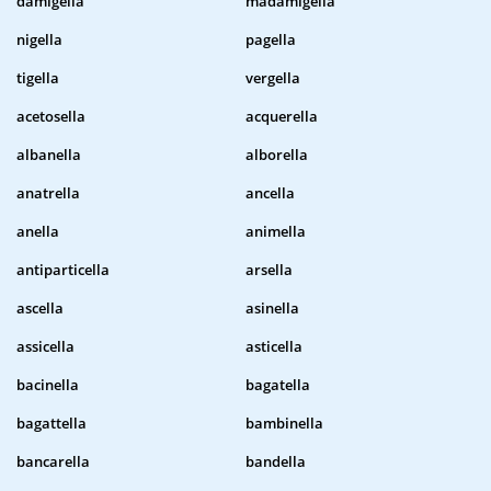
damigella
madamigella
nigella
pagella
tigella
vergella
acetosella
acquerella
albanella
alborella
anatrella
ancella
anella
animella
antiparticella
arsella
ascella
asinella
assicella
asticella
bacinella
bagatella
bagattella
bambinella
bancarella
bandella