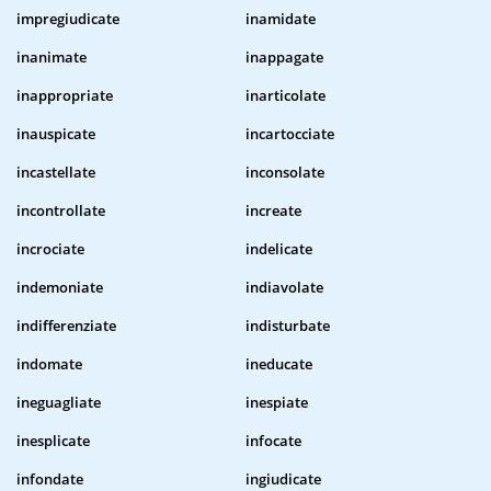
impregiudicate
inamidate
inanimate
inappagate
inappropriate
inarticolate
inauspicate
incartocciate
incastellate
inconsolate
incontrollate
increate
incrociate
indelicate
indemoniate
indiavolate
indifferenziate
indisturbate
indomate
ineducate
ineguagliate
inespiate
inesplicate
infocate
infondate
ingiudicate