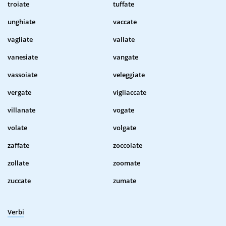
troiate
tuffate
unghiate
vaccate
vagliate
vallate
vanesiate
vangate
vassoiate
veleggiate
vergate
vigliaccate
villanate
vogate
volate
volgate
zaffate
zoccolate
zollate
zoomate
zuccate
zumate
Verbi