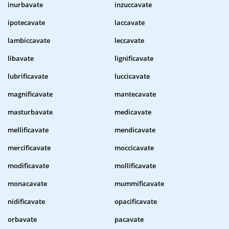
inurbavate
inzuccavate
ipotecavate
laccavate
lambiccavate
leccavate
libavate
lignificavate
lubrificavate
luccicavate
magnificavate
mantecavate
masturbavate
medicavate
mellificavate
mendicavate
mercificavate
moccicavate
modificavate
mollificavate
monacavate
mummificavate
nidificavate
opacificavate
orbavate
pacavate