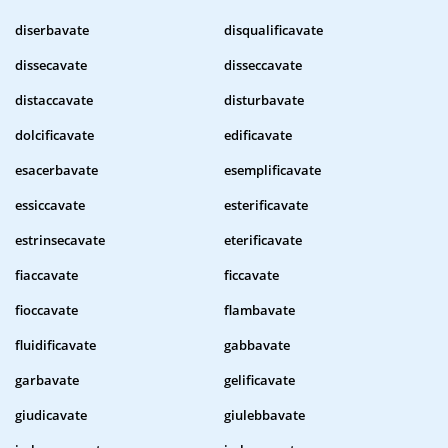
diserbavate
disqualificavate
dissecavate
disseccavate
distaccavate
disturbavate
dolcificavate
edificavate
esacerbavate
esemplificavate
essiccavate
esterificavate
estrinsecavate
eterificavate
fiaccavate
ficcavate
fioccavate
flambavate
fluidificavate
gabbavate
garbavate
gelificavate
giudicavate
giulebbavate