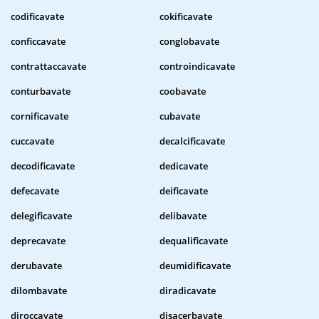
codificavate
cokificavate
conficcavate
conglobavate
contrattaccavate
controindicavate
conturbavate
coobavate
cornificavate
cubavate
cuccavate
decalcificavate
decodificavate
dedicavate
defecavate
deificavate
delegificavate
delibavate
deprecavate
dequalificavate
derubavate
deumidificavate
dilombavate
diradicavate
diroccavate
disacerbavate