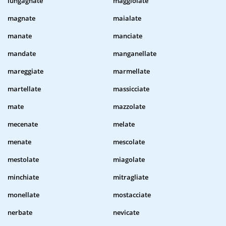
lungagnate
maggiolate
magnate
maialate
manate
manciate
mandate
manganellate
mareggiate
marmellate
martellate
massicciate
mate
mazzolate
mecenate
melate
menate
mescolate
mestolate
miagolate
minchiate
mitragliate
monellate
mostacciate
nerbate
nevicate