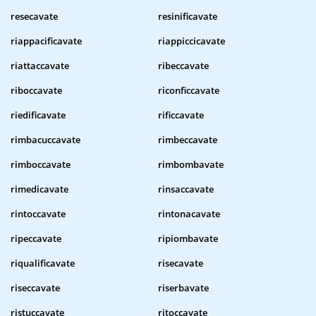
resecavate
resinificavate
riappacificavate
riappiccicavate
riattaccavate
ribeccavate
riboccavate
riconficcavate
riedificavate
rificcavate
rimbacuccavate
rimbeccavate
rimboccavate
rimbombavate
rimedicavate
rinsaccavate
rintoccavate
rintonacavate
ripeccavate
ripiombavate
riqualificavate
risecavate
riseccavate
riserbavate
ristuccavate
ritoccavate