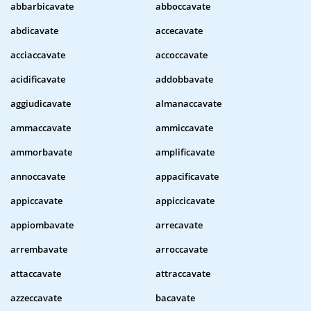
abbarbicavate
abboccavate
abdicavate
accecavate
acciaccavate
accoccavate
acidificavate
addobbavate
aggiudicavate
almanaccavate
ammaccavate
ammiccavate
ammorbavate
amplificavate
annoccavate
appacificavate
appiccavate
appiccicavate
appiombavate
arrecavate
arrembavate
arroccavate
attaccavate
attraccavate
azzeccavate
bacavate