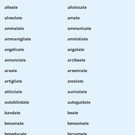
alleate
altolocate
alveolate
amate
ammalate
ammanicate
ammanigliate
amnistiate
angelicate
angolate
annunciate
arcibeate
areate
arsenicate
artigliate
assolate
atticciate
auricolate
autoblindate
autoguidate
bandate
beate
benamate
beneamate
beneducate
bicromate