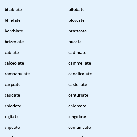
bilabiate
bilobate
blindate
bloccate
borchiate
bratteate
brizzolate
bucate
cablate
cadmiate
calceolate
cammellate
campanulate
canalicolate
carpiate
castellate
caudate
centuriate
chiodate
chiomate
cigliate
cingolate
clipeate
comunicate