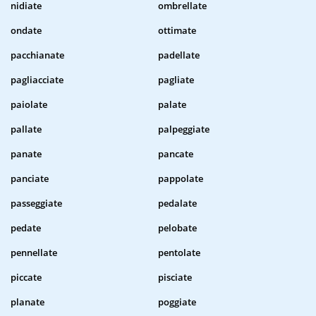
nidiate
ombrellate
ondate
ottimate
pacchianate
padellate
pagliacciate
pagliate
paiolate
palate
pallate
palpeggiate
panate
pancate
panciate
pappolate
passeggiate
pedalate
pedate
pelobate
pennellate
pentolate
piccate
pisciate
planate
poggiate