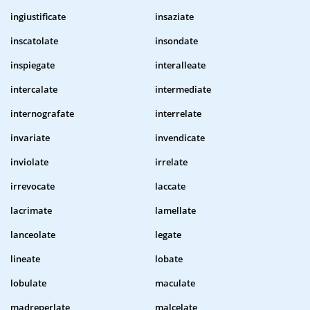
ingiustificate
insaziate
inscatolate
insondate
inspiegate
interalleate
intercalate
intermediate
internografate
interrelate
invariate
invendicate
inviolate
irrelate
irrevocate
laccate
lacrimate
lamellate
lanceolate
legate
lineate
lobate
lobulate
maculate
madreperlate
malcelate