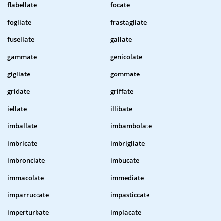
flabellate
focate
fogliate
frastagliate
fusellate
gallate
gammate
genicolate
gigliate
gommate
gridate
griffate
iellate
illibate
imballate
imbambolate
imbricate
imbrigliate
imbronciate
imbucate
immacolate
immediate
imparruccate
impasticcate
imperturbate
implacate