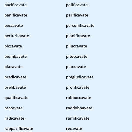
pacificavate
palificavate
panificavate
parificavate
peccavate
personificavate
perturbavate
pianificavate
piccavate
piluccavate
piombavate
pitoccavate
placavate
placcavate
predicavate
pregiudicavate
prelibavate
prolificavate
qualificavate
rabboccavate
raccavate
raddobbavate
radicavate
ramificavate
rappacificavate
recavate