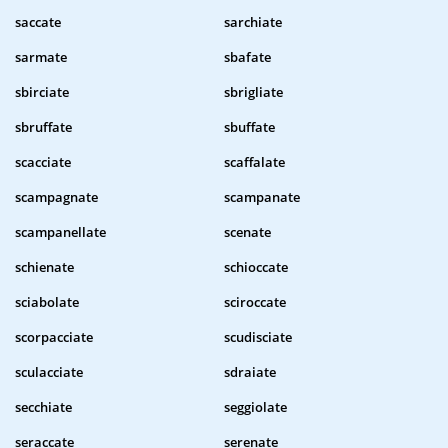
saccate
sarchiate
sarmate
sbafate
sbirciate
sbrigliate
sbruffate
sbuffate
scacciate
scaffalate
scampagnate
scampanate
scampanellate
scenate
schienate
schioccate
sciabolate
sciroccate
scorpacciate
scudisciate
sculacciate
sdraiate
secchiate
seggiolate
seraccate
serenate