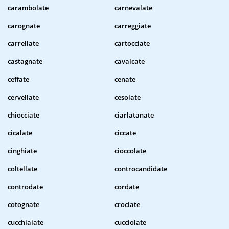
carambolate
carnevalate
carognate
carreggiate
carrellate
cartocciate
castagnate
cavalcate
ceffate
cenate
cervellate
cesoiate
chiocciate
ciarlatanate
cicalate
ciccate
cinghiate
cioccolate
coltellate
controcandidate
controdate
cordate
cotognate
crociate
cucchiaiate
cucciolate