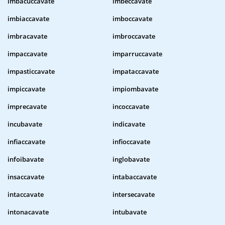
imbacuccavate
imbeccavate
imbiaccavate
imboccavate
imbracavate
imbroccavate
impaccavate
imparruccavate
impasticcavate
impataccavate
impiccavate
impiombavate
imprecavate
incoccavate
incubavate
indicavate
infiaccavate
infioccavate
infoibavate
inglobavate
insaccavate
intabaccavate
intaccavate
intersecavate
intonacavate
intubavate