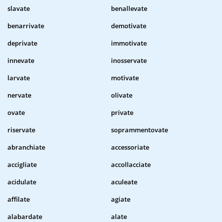
slavate
benallevate
benarrivate
demotivate
deprivate
immotivate
innevate
inosservate
larvate
motivate
nervate
olivate
ovate
private
riservate
soprammentovate
abranchiate
accessoriate
accigliate
accollacciate
acidulate
aculeate
affilate
agiate
alabardate
alate