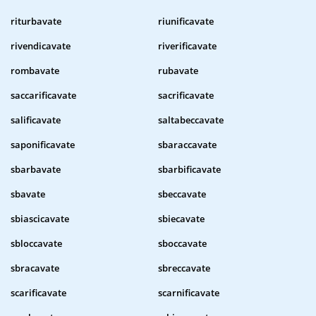
riturbavate
riunificavate
rivendicavate
riverificavate
rombavate
rubavate
saccarificavate
sacrificavate
salificavate
saltabeccavate
saponificavate
sbaraccavate
sbarbavate
sbarbificavate
sbavate
sbeccavate
sbiascicavate
sbiecavate
sbloccavate
sboccavate
sbracavate
sbreccavate
scarificavate
scarnificavate