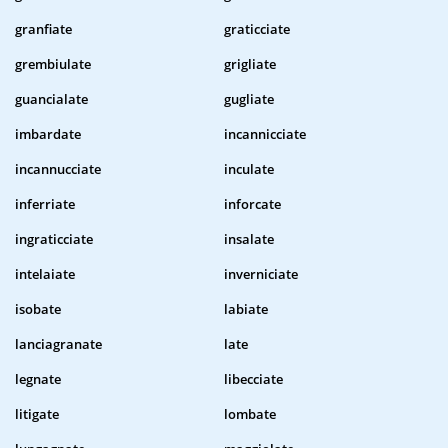
granfiate
graticciate
grembiulate
grigliate
guancialate
gugliate
imbardate
incannicciate
incannucciate
inculate
inferriate
inforcate
ingraticciate
insalate
intelaiate
inverniciate
isobate
labiate
lanciagranate
late
legnate
libecciate
litigate
lombate