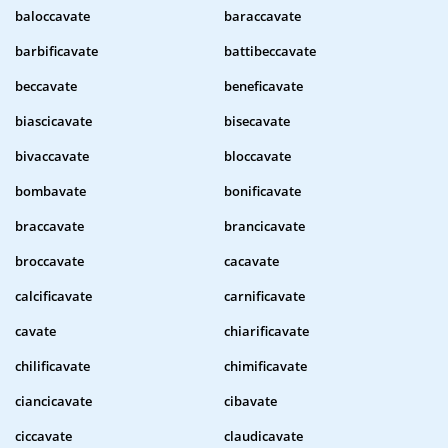
baloccavate
baraccavate
barbificavate
battibeccavate
beccavate
beneficavate
biascicavate
bisecavate
bivaccavate
bloccavate
bombavate
bonificavate
braccavate
brancicavate
broccavate
cacavate
calcificavate
carnificavate
cavate
chiarificavate
chilificavate
chimificavate
ciancicavate
cibavate
ciccavate
claudicavate