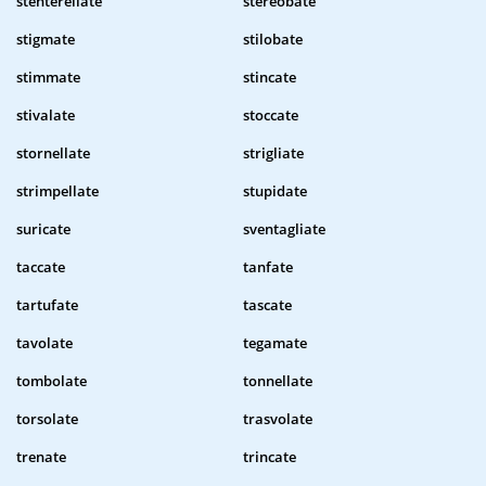
stenterellate
stereobate
stigmate
stilobate
stimmate
stincate
stivalate
stoccate
stornellate
strigliate
strimpellate
stupidate
suricate
sventagliate
taccate
tanfate
tartufate
tascate
tavolate
tegamate
tombolate
tonnellate
torsolate
trasvolate
trenate
trincate