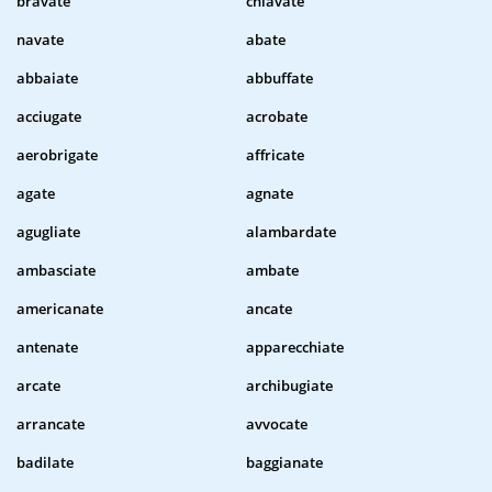
bravate
chiavate
navate
abate
abbaiate
abbuffate
acciugate
acrobate
aerobrigate
affricate
agate
agnate
agugliate
alambardate
ambasciate
ambate
americanate
ancate
antenate
apparecchiate
arcate
archibugiate
arrancate
avvocate
badilate
baggianate