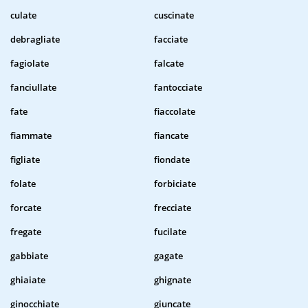
culate
cuscinate
debragliate
facciate
fagiolate
falcate
fanciullate
fantocciate
fate
fiaccolate
fiammate
fiancate
figliate
fiondate
folate
forbiciate
forcate
frecciate
fregate
fucilate
gabbiate
gagate
ghiaiate
ghignate
ginocchiate
giuncate