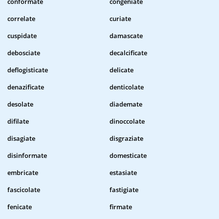
conformate
congeniate
correlate
curiate
cuspidate
damascate
debosciate
decalcificate
deflogisticate
delicate
denazificate
denticolate
desolate
diademate
difilate
dinoccolate
disagiate
disgraziate
disinformate
domesticate
embricate
estasiate
fascicolate
fastigiate
fenicate
firmate