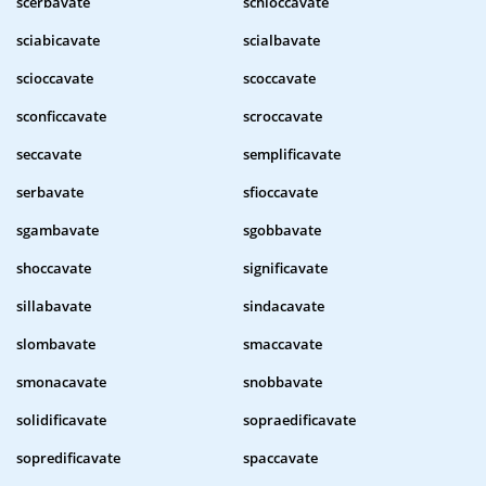
scerbavate
schioccavate
sciabicavate
scialbavate
scioccavate
scoccavate
sconficcavate
scroccavate
seccavate
semplificavate
serbavate
sfioccavate
sgambavate
sgobbavate
shoccavate
significavate
sillabavate
sindacavate
slombavate
smaccavate
smonacavate
snobbavate
solidificavate
sopraedificavate
sopredificavate
spaccavate