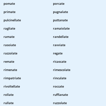
pomate
porcate
primate
pugnalate
pulcinellate
puttanate
ragliate
ramaiolate
ramate
randellate
rasoiate
ravviate
razzolate
regate
remate
ricascate
rimenate
rimescolate
rimpatriate
rinculate
rivoltellate
roccate
rollate
ruffianate
rullate
ruzzolate