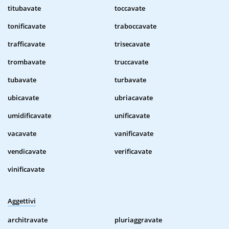
titubavate
toccavate
tonificavate
traboccavate
trafficavate
trisecavate
trombavate
truccavate
tubavate
turbavate
ubicavate
ubriacavate
umidificavate
unificavate
vacavate
vanificavate
vendicavate
verificavate
vinificavate
Aggettivi
architravate
pluriaggravate