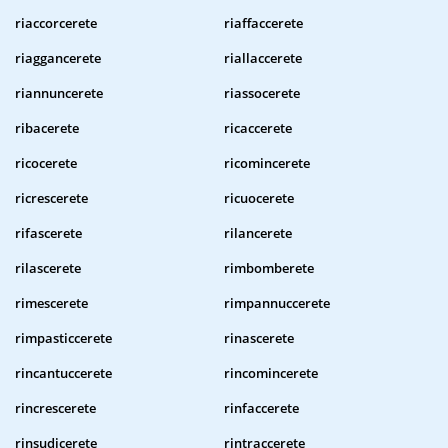
riaccorcerete
riaffaccerete
riaggancerete
riallaccerete
riannuncerete
riassocerete
ribacerete
ricaccerete
ricocerete
ricomincerete
ricrescerete
ricuocerete
rifascerete
rilancerete
rilascerete
rimbomberete
rimescerete
rimpannuccerete
rimpasticcerete
rinascerete
rincantuccerete
rincomincerete
rincrescerete
rinfaccerete
rinsudicerete
rintraccerete