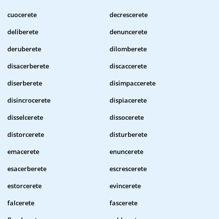
cuocerete
decrescerete
deliberete
denuncerete
deruberete
dilomberete
disacerberete
discaccerete
diserberete
disimpaccerete
disincrocerete
dispiacerete
disselcerete
dissocerete
distorcerete
disturberete
emacerete
enuncerete
esacerberete
escrescerete
estorcerete
evincerete
falcerete
fascerete