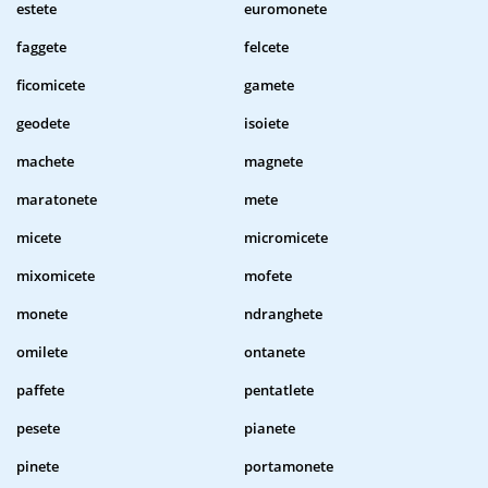
estete
euromonete
faggete
felcete
ficomicete
gamete
geodete
isoiete
machete
magnete
maratonete
mete
micete
micromicete
mixomicete
mofete
monete
ndranghete
omilete
ontanete
paffete
pentatlete
pesete
pianete
pinete
portamonete