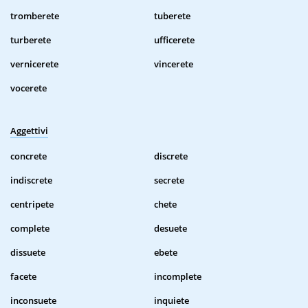
tromberete
tuberete
turberete
ufficerete
vernicerete
vincerete
vocerete
Aggettivi
concrete
discrete
indiscrete
secrete
centripete
chete
complete
desuete
dissuete
ebete
facete
incomplete
inconsuete
inquiete