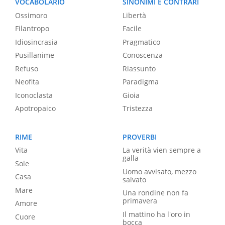
VOCABOLARIO
SINONIMI E CONTRARI
Ossimoro
Libertà
Filantropo
Facile
Idiosincrasia
Pragmatico
Pusillanime
Conoscenza
Refuso
Riassunto
Neofita
Paradigma
Iconoclasta
Gioia
Apotropaico
Tristezza
RIME
PROVERBI
Vita
La verità vien sempre a
galla
Sole
Uomo avvisato, mezzo
Casa
salvato
Mare
Una rondine non fa
primavera
Amore
Il mattino ha l'oro in
Cuore
bocca