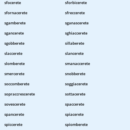
sfocerete
sforbicerete
sfornacerete
sfreccerete
sgamberete
sganascerete
sgancerete
sghiaccerete
sgobberete
sillaberete
slaccerete
slancerete
slomberete
smanaccerete
smercerete
snobberete
soccomberete
soggiacerete
sopraccrescerete
sottacerete
sovescerete
spaccerete
spancerete
spiacerete
spiccerete
spiomberete