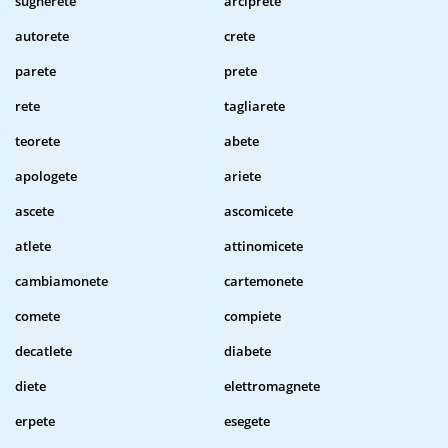
sugherete
arciprete
autorete
crete
parete
prete
rete
tagliarete
teorete
abete
apologete
ariete
ascete
ascomicete
atlete
attinomicete
cambiamonete
cartemonete
comete
compiete
decatlete
diabete
diete
elettromagnete
erpete
esegete