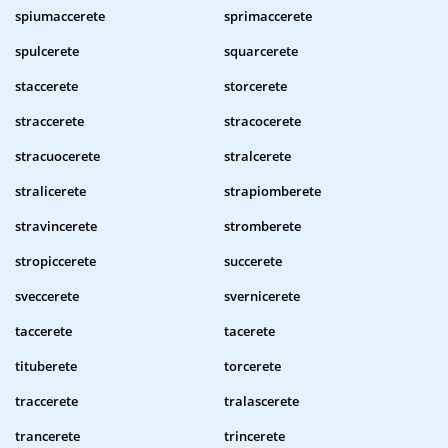
spiumaccerete
sprimaccerete
spulcerete
squarcerete
staccerete
storcerete
straccerete
stracocerete
stracuocerete
stralcerete
stralicerete
strapiomberete
stravincerete
stromberete
stropiccerete
succerete
sveccerete
svernicerete
taccerete
tacerete
tituberete
torcerete
traccerete
tralascerete
trancerete
trincerete