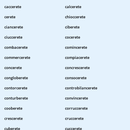
caccerete
calcerete
cerete
chioccerete
ciancerete
ciberete
ciuccerete
cocerete
combacerete
comincerete
commercerete
compiacerete
concerete
concrescerete
congloberete
consocerete
contorcerete
controbilancerete
conturberete
convincerete
cooberete
corruccerete
crescerete
cruccerete
cuberete
cuccerete