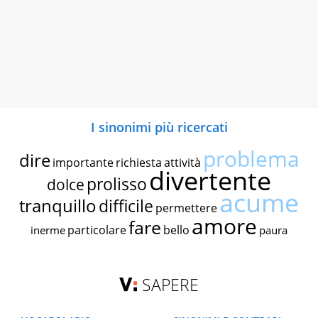
I sinonimi più ricercati
problema
dire
importante
richiesta
attività
divertente
prolisso
dolce
acume
tranquillo
difficile
permettere
amore
fare
particolare
bello
inerme
paura
SAPERE