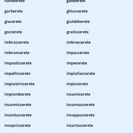
flamberete
gabberete
garberete
ghiaccerete
giacerete
giulebberete
goccerete
graticcerete
imbraccerete
imbreccerete
imbroncerete
impaccerete
impasticcerete
impecerete
impelliccerete
impiallaccerete
impiastriccerete
impiccerete
impiomberete
incamicerete
incanniccerete
incannuccerete
incantuccerete
incappuccerete
incapriccerete
incartoccerete