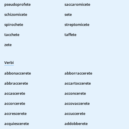
pseudoprofete
saccaromicete
schizomicete
sete
spirochete
streptomicete
tacchete
taffete
zete
Verbi
abbonaccerete
abborraccerete
abbraccerete
accartoccerete
accascerete
acconcerete
accorcerete
accovaccerete
accrescerete
accuccerete
acquiescerete
addobberete