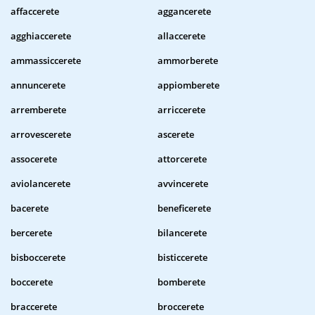
affaccerete
aggancerete
agghiaccerete
allaccerete
ammassiccerete
ammorberete
annuncerete
appiomberete
arremberete
arriccerete
arrovescerete
ascerete
assocerete
attorcerete
aviolancerete
avvincerete
bacerete
beneficerete
bercerete
bilancerete
bisboccerete
bisticcerete
boccerete
bomberete
braccerete
broccerete