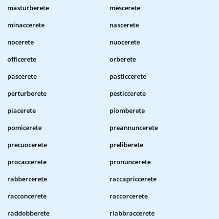
masturberete
mescerete
minaccerete
nascerete
nocerete
nuocerete
officerete
orberete
pascerete
pasticcerete
perturberete
pesticcerete
piacerete
piomberete
pomicerete
preannuncerete
precuocerete
preliberete
procaccerete
pronuncerete
rabbercerete
raccapriccerete
racconcerete
raccorcerete
raddobberete
riabbraccerete