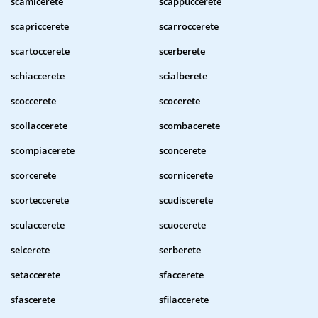
scamicerete
scappuccerete
scapriccerete
scarroccerete
scartoccerete
scerberete
schiaccerete
scialberete
scoccerete
scocerete
scollaccerete
scombacerete
scompiacerete
sconcerete
scorcerete
scornicerete
scorteccerete
scudiscerete
sculaccerete
scuocerete
selcerete
serberete
setaccerete
sfaccerete
sfascerete
sfilaccerete