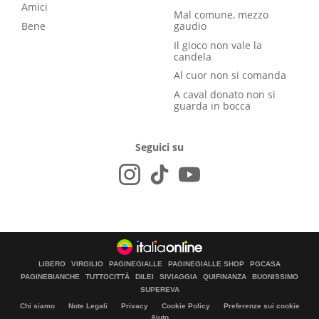
Amici
Mal comune, mezzo
Bene
gaudio
Il gioco non vale la
candela
Al cuor non si comanda
A caval donato non si
guarda in bocca
Seguici su
LIBERO
VIRGILIO
PAGINEGIALLE
PAGINEGIALLE SHOP
PGCASA
PAGINEBIANCHE
TUTTOCITTÀ
DILEI
SIVIAGGIA
QUIFINANZA
BUONISSIMO
SUPEREVA
Chi siamo
Note Legali
Privacy
Cookie Policy
Preferenze sui cookie
Aiuto