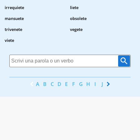
irrequiete
liete
mansuete
obsolete
trivenete
vegete
viete
A
B
C
D
E
F
G
H
I
J
K
L
M
N