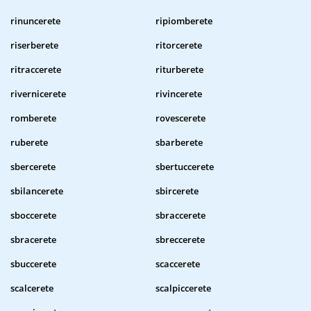
rinuncerete
ripiomberete
riserberete
ritorcerete
ritraccerete
riturberete
rivernicerete
rivincerete
romberete
rovescerete
ruberete
sbarberete
sbercerete
sbertuccerete
sbilancerete
sbircerete
sboccerete
sbraccerete
sbracerete
sbreccerete
sbuccerete
scaccerete
scalcerete
scalpiccerete