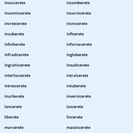
incoccerete
incomberete
incomincerete
incornicerete
increscerete
incrocerete
incuberete
inficerete
infoiberete
infornacerete
infradicerete
ingloberete
ingraticcerete
insudicerete
interfaccerete
intralcerete
intreccerete
intuberete
inurberete
invernicerete
lancerete
lascerete
liberete
lincerete
marcerete
massiccerete