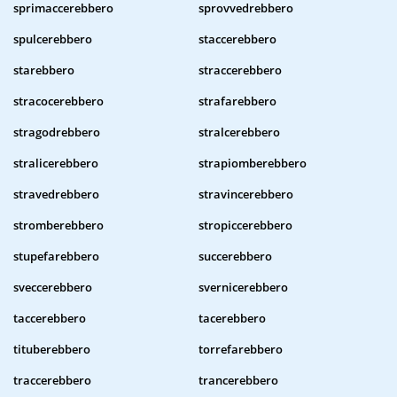
sprimaccerebbero
sprovvedrebbero
spulcerebbero
staccerebbero
starebbero
straccerebbero
stracocerebbero
strafarebbero
stragodrebbero
stralcerebbero
stralicerebbero
strapiomberebbero
stravedrebbero
stravincerebbero
stromberebbero
stropiccerebbero
stupefarebbero
succerebbero
sveccerebbero
svernicerebbero
taccerebbero
tacerebbero
tituberebbero
torrefarebbero
traccerebbero
trancerebbero