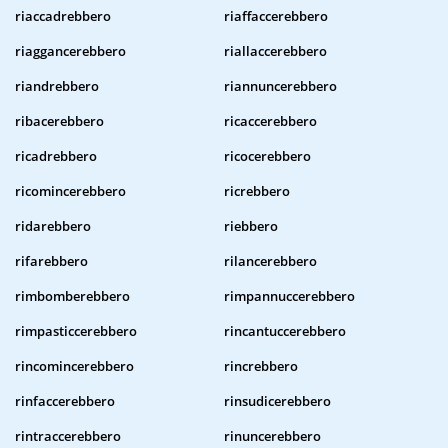
riaccadrebbero
riaffaccerebbero
riaggancerebbero
riallaccerebbero
riandrebbero
riannuncerebbero
ribacerebbero
ricaccerebbero
ricadrebbero
ricocerebbero
ricomincerebbero
ricrebbero
ridarebbero
riebbero
rifarebbero
rilancerebbero
rimbomberebbero
rimpannuccerebbero
rimpasticcerebbero
rincantuccerebbero
rincomincerebbero
rincrebbero
rinfaccerebbero
rinsudicerebbero
rintraccerebbero
rinuncerebbero