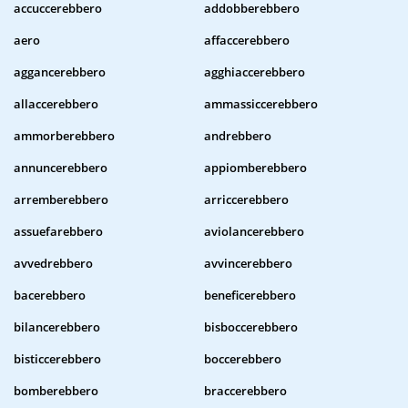
accuccerebbero
addobberebbero
aero
affaccerebbero
aggancerebbero
agghiaccerebbero
allaccerebbero
ammassiccerebbero
ammorberebbero
andrebbero
annuncerebbero
appiomberebbero
arremberebbero
arriccerebbero
assuefarebbero
aviolancerebbero
avvedrebbero
avvincerebbero
bacerebbero
beneficerebbero
bilancerebbero
bisboccerebbero
bisticcerebbero
boccerebbero
bomberebbero
braccerebbero