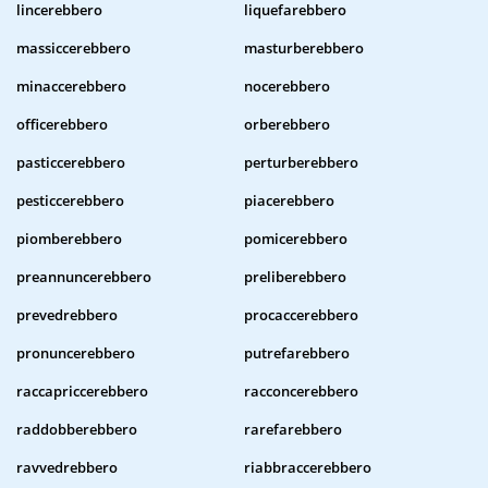
lincerebbero
liquefarebbero
massiccerebbero
masturberebbero
minaccerebbero
nocerebbero
officerebbero
orberebbero
pasticcerebbero
perturberebbero
pesticcerebbero
piacerebbero
piomberebbero
pomicerebbero
preannuncerebbero
preliberebbero
prevedrebbero
procaccerebbero
pronuncerebbero
putrefarebbero
raccapriccerebbero
racconcerebbero
raddobberebbero
rarefarebbero
ravvedrebbero
riabbraccerebbero