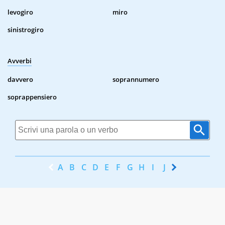
levogiro
miro
sinistrogiro
Avverbi
davvero
soprannumero
soprappensiero
A
B
C
D
E
F
G
H
I
J
K
L
M
N