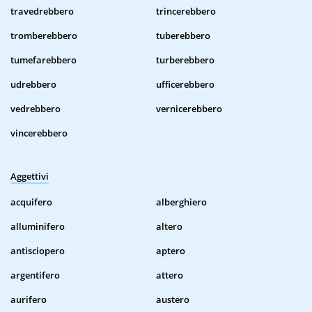
travedrebbero
trincerebbero
tromberebbero
tuberebbero
tumefarebbero
turberebbero
udrebbero
ufficerebbero
vedrebbero
vernicerebbero
vincerebbero
Aggettivi
acquifero
alberghiero
alluminifero
altero
antisciopero
aptero
argentifero
attero
aurifero
austero