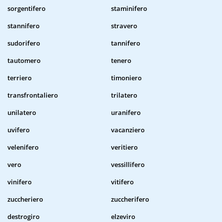
sorgentifero
staminifero
stannifero
stravero
sudorifero
tannifero
tautomero
tenero
terriero
timoniero
transfrontaliero
trilatero
unilatero
uranifero
uvifero
vacanziero
velenifero
veritiero
vero
vessillifero
vinifero
vitifero
zuccheriero
zuccherifero
destrogiro
elzeviro