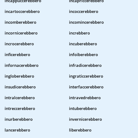
incappuccerebbero
incapriccerebbero
incartoccerebbero
incoccerebbero
incomberebbero
incomincerebbero
incornicerebbero
increbbero
incrocerebbero
incuberebbero
inficerebbero
infoiberebbero
infornacerebbero
infradicerebbero
ingloberebbero
ingraticcerebbero
insudicerebbero
interfaccerebbero
intralcerebbero
intravedrebbero
intreccerebbero
intuberebbero
inurberebbero
invernicerebbero
lancerebbero
liberebbero