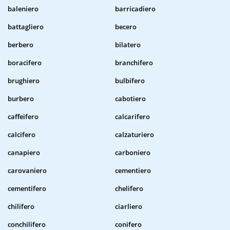
baleniero
barricadiero
battagliero
becero
berbero
bilatero
boracifero
branchifero
brughiero
bulbifero
burbero
cabotiero
caffeifero
calcarifero
calcifero
calzaturiero
canapiero
carboniero
carovaniero
cementiero
cementifero
chelifero
chilifero
ciarliero
conchilifero
conifero