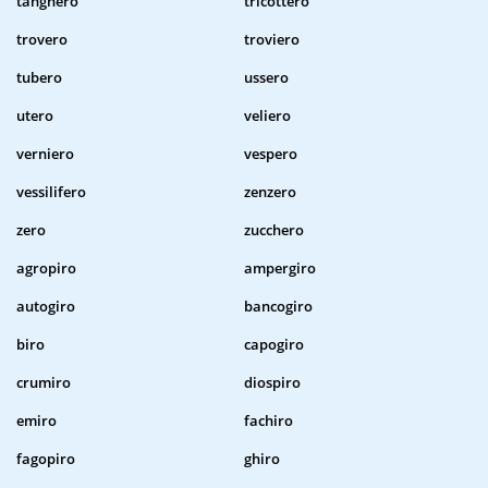
tanghero
tricottero
trovero
troviero
tubero
ussero
utero
veliero
verniero
vespero
vessilifero
zenzero
zero
zucchero
agropiro
ampergiro
autogiro
bancogiro
biro
capogiro
crumiro
diospiro
emiro
fachiro
fagopiro
ghiro