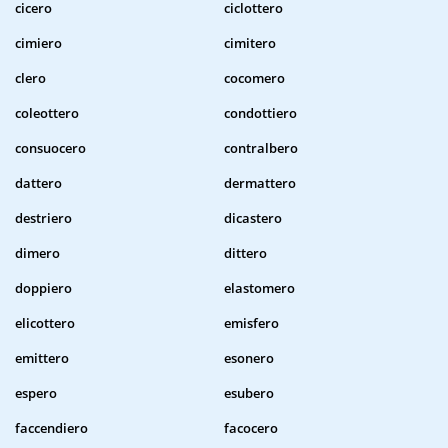
cicero
ciclottero
cimiero
cimitero
clero
cocomero
coleottero
condottiero
consuocero
contralbero
dattero
dermattero
destriero
dicastero
dimero
dittero
doppiero
elastomero
elicottero
emisfero
emittero
esonero
espero
esubero
faccendiero
facocero