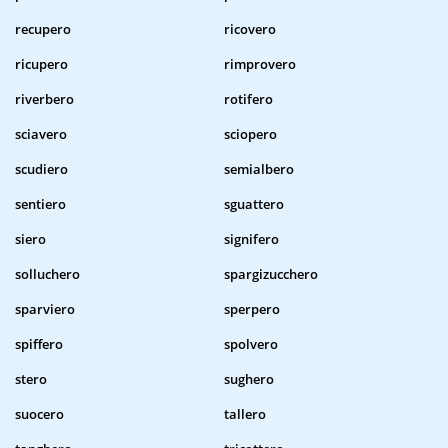
recupero
ricovero
ricupero
rimprovero
riverbero
rotifero
sciavero
sciopero
scudiero
semialbero
sentiero
sguattero
siero
signifero
solluchero
spargizucchero
sparviero
sperpero
spiffero
spolvero
stero
sughero
suocero
tallero