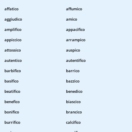
affatico
affumico
aggiudico
amico
amplifico
appacifico
appiccico
arrampico
attossico
auspico
autentico
autentifico
barbifico
barrico
basifico
bazzico
beatifico
benedico
benefico
biascico
bonifico
brancico
burrifico
calcifico