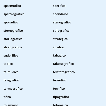
spasmodico
specifico
spettrografico
spondaico
sporadico
stenografico
stereografico
stilografico
storiografico
strategico
stratigrafico
strofico
sudorifico
tabagico
tabico
talassografico
talmudico
telefotografico
telegrafico
teosofico
termografico
terrifico
tifico
tipografico
tolemaico
tolomaico