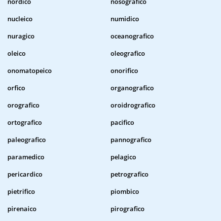
nordico
nosografico
nucleico
numidico
nuragico
oceanografico
oleico
oleografico
onomatopeico
onorifico
orfico
organografico
orografico
oroidrografico
ortografico
pacifico
paleografico
pannografico
paramedico
pelagico
pericardico
petrografico
pietrifico
piombico
pirenaico
pirografico