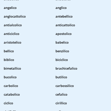
angelico
anglico
anglocattolico
antebellico
antialcolico
anticattolico
anticiclico
apostolico
aristotelico
babelico
bellico
benzilico
biblico
biciclico
bimetallico
brachicefalico
bucolico
butilico
carbolico
carbossilico
catabolico
cefalico
ciclico
cirillico