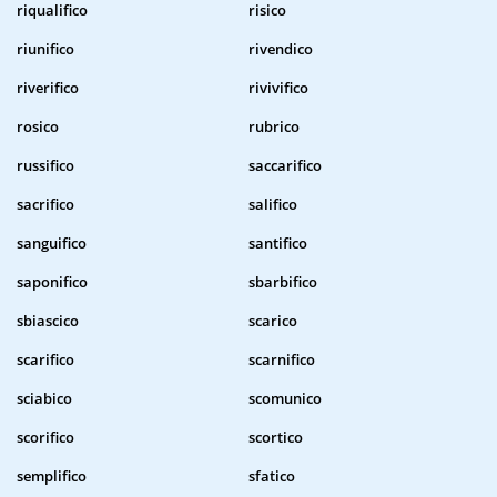
riqualifico
risico
riunifico
rivendico
riverifico
rivivifico
rosico
rubrico
russifico
saccarifico
sacrifico
salifico
sanguifico
santifico
saponifico
sbarbifico
sbiascico
scarico
scarifico
scarnifico
sciabico
scomunico
scorifico
scortico
semplifico
sfatico