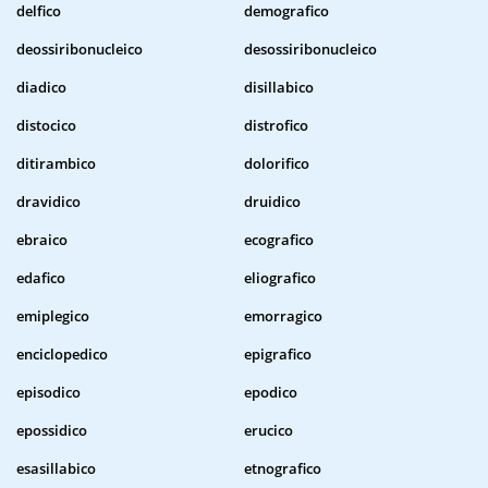
delfico
demografico
deossiribonucleico
desossiribonucleico
diadico
disillabico
distocico
distrofico
ditirambico
dolorifico
dravidico
druidico
ebraico
ecografico
edafico
eliografico
emiplegico
emorragico
enciclopedico
epigrafico
episodico
epodico
epossidico
erucico
esasillabico
etnografico