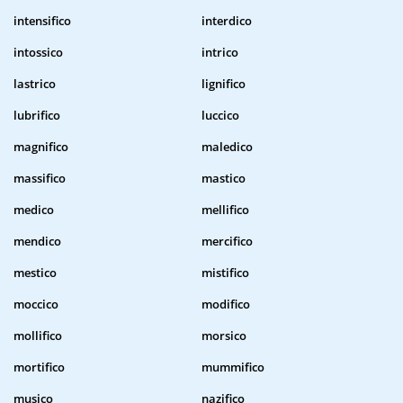
intensifico
interdico
intossico
intrico
lastrico
lignifico
lubrifico
luccico
magnifico
maledico
massifico
mastico
medico
mellifico
mendico
mercifico
mestico
mistifico
moccico
modifico
mollifico
morsico
mortifico
mummifico
musico
nazifico