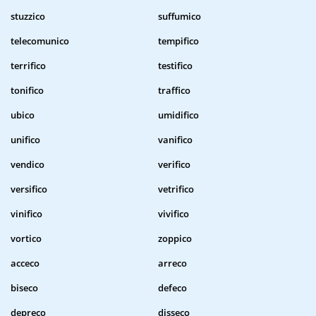
stuzzico
suffumico
telecomunico
tempifico
terrifico
testifico
tonifico
traffico
ubico
umidifico
unifico
vanifico
vendico
verifico
versifico
vetrifico
vinifico
vivifico
vortico
zoppico
acceco
arreco
biseco
defeco
depreco
disseco