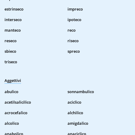
estrinseco
impreco
interseco
ipoteco
manteco
reco
reseco
riseco
sbieco
spreco
triseco
Aggettivi
abulico
sonnambulico
acetilsalicilico
aciclico
acrocefalico
alchilico
alcolico
amigdalico
anabolico
anaciclico