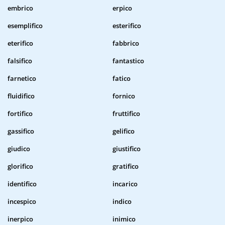
embrico
erpico
esemplifico
esterifico
eterifico
fabbrico
falsifico
fantastico
farnetico
fatico
fluidifico
fornico
fortifico
fruttifico
gassifico
gelifico
giudico
giustifico
glorifico
gratifico
identifico
incarico
incespico
indico
inerpico
inimico