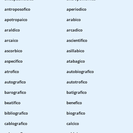
antroposofico
aperiodico
apotropaico
arabico
araldico
arcadico
arcaico
ascientifico
ascorbico
asillabico
aspecifico
atabagico
atrofico
autobiografico
autografico
autotrofico
barografico
batigrafico
beatifico
benefico
bibliografico
biografico
cablografico
calcico