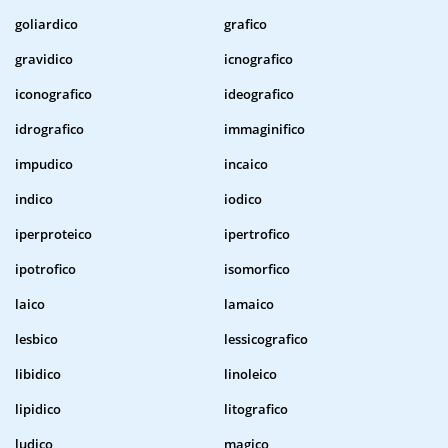
goliardico
grafico
gravidico
icnografico
iconografico
ideografico
idrografico
immaginifico
impudico
incaico
indico
iodico
iperproteico
ipertrofico
ipotrofico
isomorfico
laico
lamaico
lesbico
lessicografico
libidico
linoleico
lipidico
litografico
ludico
magico