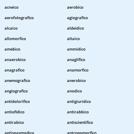
acneico
aerobico
aerofotografico
agiografico
alcaico
aldeidico
allomorfico
altaico
amebico
ammidico
anaerobico
anaglifico
anagrafico
anamorfico
anemografico
anerobico
angiografico
anodico
antidolorifico
antigiuridico
antiofidico
antirabbico
antirabico
antiscientifico
antispasmodico
antropomorfico