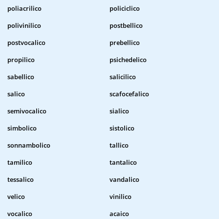
poliacrilico
policiclico
polivinilico
postbellico
postvocalico
prebellico
propilico
psichedelico
sabellico
salicilico
salico
scafocefalico
semivocalico
sialico
simbolico
sistolico
sonnambolico
tallico
tamilico
tantalico
tessalico
vandalico
velico
vinilico
vocalico
acaico