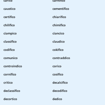
carico
carnifico
caustico
cementifico
certifico
chiarifico
chilifico
chimifico
ciampico
ciancico
classifico
claudico
codifico
cokifico
comunico
contraddico
controindico
corico
cornifico
cosifico
critico
decalcifico
declassifico
decodifico
decortico
dedico