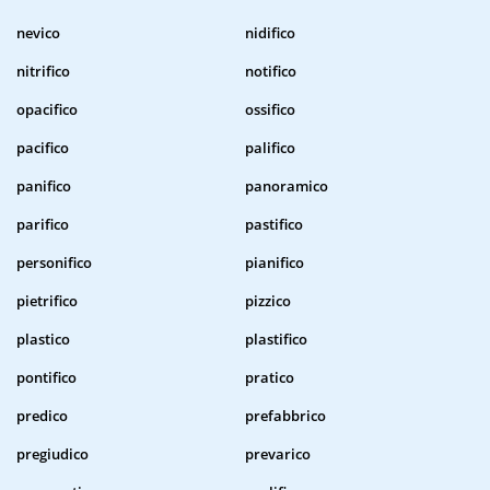
nevico
nidifico
nitrifico
notifico
opacifico
ossifico
pacifico
palifico
panifico
panoramico
parifico
pastifico
personifico
pianifico
pietrifico
pizzico
plastico
plastifico
pontifico
pratico
predico
prefabbrico
pregiudico
prevarico