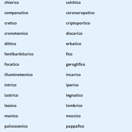
chierico
colchico
companatico
coronaropatico
cretico
criptoportico
cronotecnico
discarico
dittico
erbatico
fenilbarbiturico
fico
focatico
geroglifico
illuminotecnico
incarico
intrico
iperico
lastrico
legnatico
lessico
lombrico
manico
moccico
palcoscenico
pappafico