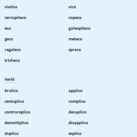
viatico
vico
cercopiteco
copeco
eco
galeopiteco
geco
meteco
regaleco
spreco
tricheco
Verbi
brulico
applico
centuplico
complico
controreplico
decuplico
demoltiplico
disapplico
duplico
esplico