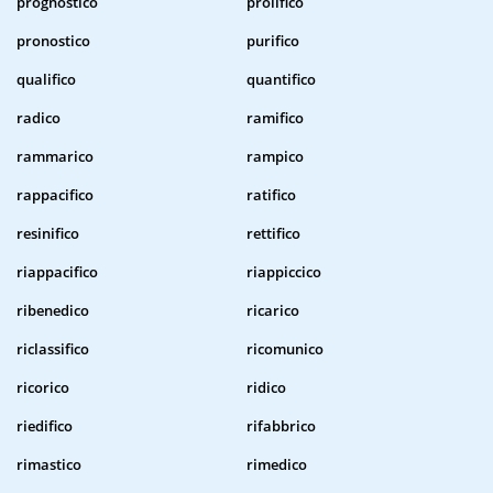
prognostico
prolifico
pronostico
purifico
qualifico
quantifico
radico
ramifico
rammarico
rampico
rappacifico
ratifico
resinifico
rettifico
riappacifico
riappiccico
ribenedico
ricarico
riclassifico
ricomunico
ricorico
ridico
riedifico
rifabbrico
rimastico
rimedico