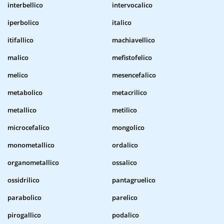
interbellico
intervocalico
iperbolico
italico
itifallico
machiavellico
malico
mefistofelico
melico
mesencefalico
metabolico
metacrilico
metallico
metilico
microcefalico
mongolico
monometallico
ordalico
organometallico
ossalico
ossidrilico
pantagruelico
parabolico
parelico
pirogallico
podalico