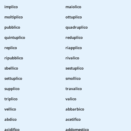
implico
maiolico
moltiplico
ottuplico
pubblico
quadruplico
quintuplico
reduplico
replico
riapplico
ripubblico
rivalico
sbellico
sestuplico
settuplico
smollico
supplico
travalico
triplico
valico
vellico
abbarbico
abdico
acetifico
acidifico
addomestico