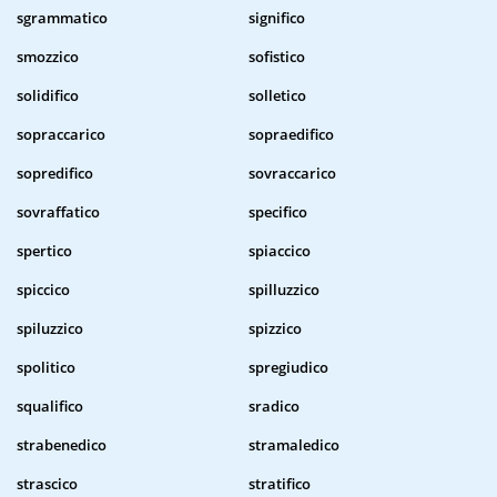
sgrammatico
significo
smozzico
sofistico
solidifico
solletico
sopraccarico
sopraedifico
sopredifico
sovraccarico
sovraffatico
specifico
spertico
spiaccico
spiccico
spilluzzico
spiluzzico
spizzico
spolitico
spregiudico
squalifico
sradico
strabenedico
stramaledico
strascico
stratifico