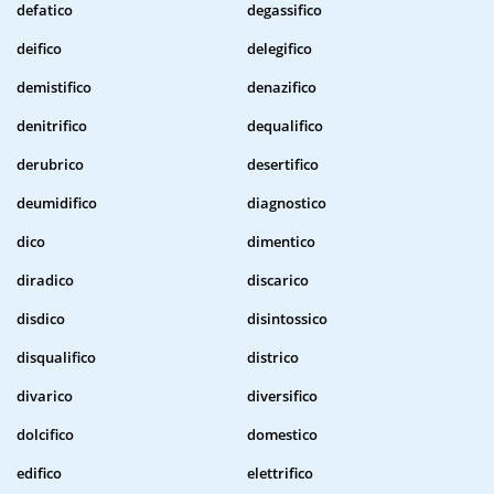
defatico
degassifico
deifico
delegifico
demistifico
denazifico
denitrifico
dequalifico
derubrico
desertifico
deumidifico
diagnostico
dico
dimentico
diradico
discarico
disdico
disintossico
disqualifico
districo
divarico
diversifico
dolcifico
domestico
edifico
elettrifico