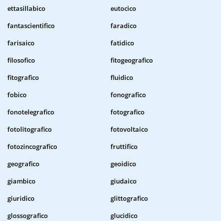
ettasillabico
eutocico
fantascientifico
faradico
farisaico
fatidico
filosofico
fitogeografico
fitografico
fluidico
fobico
fonografico
fonotelegrafico
fotografico
fotolitografico
fotovoltaico
fotozincografico
fruttifico
geografico
geoidico
giambico
giudaico
giuridico
glittografico
glossografico
glucidico