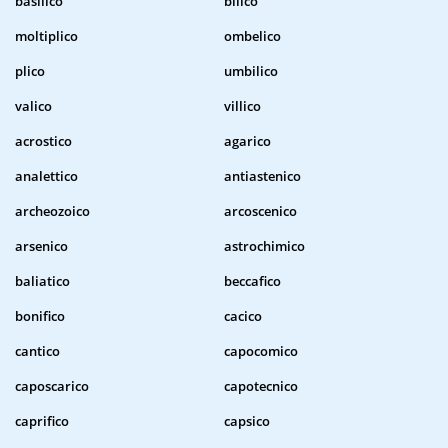
basilico
bilico
moltiplico
ombelico
plico
umbilico
valico
villico
acrostico
agarico
analettico
antiastenico
archeozoico
arcoscenico
arsenico
astrochimico
baliatico
beccafico
bonifico
cacico
cantico
capocomico
caposcarico
capotecnico
caprifico
capsico