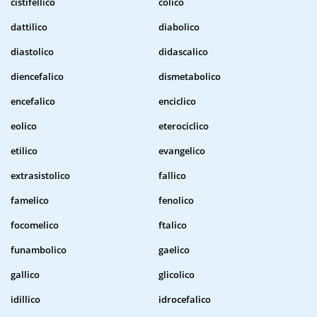
cistifellico
colico
dattilico
diabolico
diastolico
didascalico
diencefalico
dismetabolico
encefalico
enciclico
eolico
eterociclico
etilico
evangelico
extrasistolico
fallico
famelico
fenolico
focomelico
ftalico
funambolico
gaelico
gallico
glicolico
idillico
idrocefalico