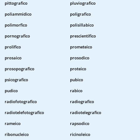
pittografico
pluviografico
poliammidico
poligrafico
polimorfico
polisillabico
pornografico
prescientifico
prolifico
prometeico
prosaico
prosodico
prosopografico
proteico
psicografico
pubico
pudico
rabico
radiofotografico
radiografico
radiotelefotografico
radiotelegrafico
rameico
rapsodico
ribonucleico
ricinoleico