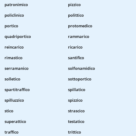
patronimico
pizzico
policlinico
polittico
portico
protomedico
quadriportico
rammarico
reincarico
ricarico
rimastico
santifico
serramanico
solfonamidico
solletico
sottoportico
spartitraffico
spillatico
spilluzzico
spizzico
stico
strascico
superattico
testatico
traffico
trittico