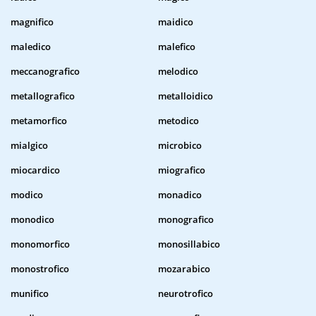
magnifico
maidico
maledico
malefico
meccanografico
melodico
metallografico
metalloidico
metamorfico
metodico
mialgico
microbico
miocardico
miografico
modico
monadico
monodico
monografico
monomorfico
monosillabico
monostrofico
mozarabico
munifico
neurotrofico