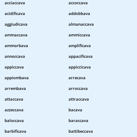
acciaccava
accoccava
acidificava
addobbava
aggiudicava
almanaccava
ammaccava
ammiccava
ammorbava
amplificava
annoccava
appacificava
appiccava
appiccicava
appiombava
arrecava
arrembava
arroccava
attaccava
attraccava
azzeccava
bacava
baloccava
baraccava
barbificava
battibeccava