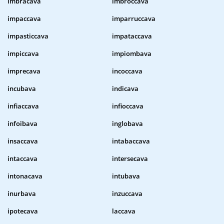
imbracava
imbroccava
impaccava
imparruccava
impasticcava
impataccava
impiccava
impiombava
imprecava
incoccava
incubava
indicava
infiaccava
infioccava
infoibava
inglobava
insaccava
intabaccava
intaccava
intersecava
intonacava
intubava
inurbava
inzuccava
ipotecava
laccava