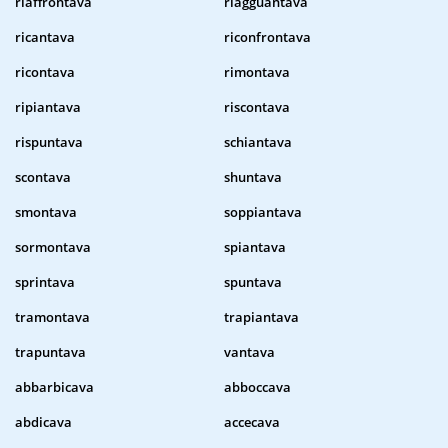
riaffrontava
riagguantava
ricantava
riconfrontava
ricontava
rimontava
ripiantava
riscontava
rispuntava
schiantava
scontava
shuntava
smontava
soppiantava
sormontava
spiantava
sprintava
spuntava
tramontava
trapiantava
trapuntava
vantava
abbarbicava
abboccava
abdicava
accecava