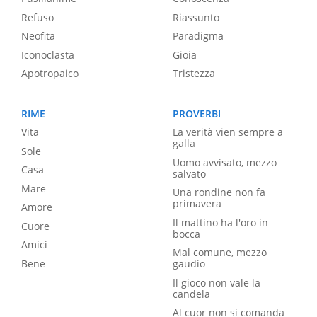
Refuso
Riassunto
Neofita
Paradigma
Iconoclasta
Gioia
Apotropaico
Tristezza
RIME
PROVERBI
Vita
La verità vien sempre a
galla
Sole
Uomo avvisato, mezzo
Casa
salvato
Mare
Una rondine non fa
primavera
Amore
Il mattino ha l'oro in
Cuore
bocca
Amici
Mal comune, mezzo
Bene
gaudio
Il gioco non vale la
candela
Al cuor non si comanda