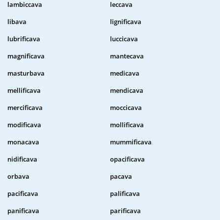
lambiccava
leccava
libava
lignificava
lubrificava
luccicava
magnificava
mantecava
masturbava
medicava
mellificava
mendicava
mercificava
moccicava
modificava
mollificava
monacava
mummificava
nidificava
opacificava
orbava
pacava
pacificava
palificava
panificava
parificava