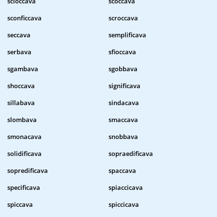
scioccava
scoccava
sconficcava
scroccava
seccava
semplificava
serbava
sfioccava
sgambava
sgobbava
shoccava
significava
sillabava
sindacava
slombava
smaccava
smonacava
snobbava
solidificava
sopraedificava
sopredificava
spaccava
specificava
spiaccicava
spiccava
spiccicava