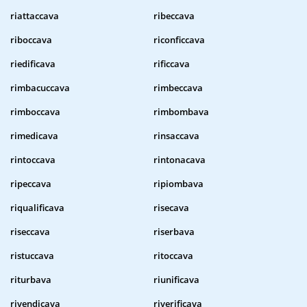
riattaccava
ribeccava
riboccava
riconficcava
riedificava
rificcava
rimbacuccava
rimbeccava
rimboccava
rimbombava
rimedicava
rinsaccava
rintoccava
rintonacava
ripeccava
ripiombava
riqualificava
risecava
riseccava
riserbava
ristuccava
ritoccava
riturbava
riunificava
rivendicava
riverificava