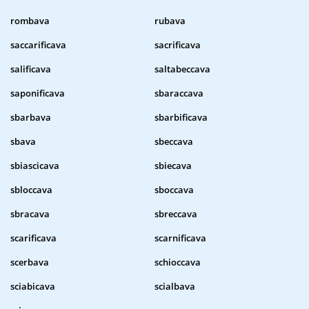
rombava
rubava
saccarificava
sacrificava
salificava
saltabeccava
saponificava
sbaraccava
sbarbava
sbarbificava
sbava
sbeccava
sbiascicava
sbiecava
sbloccava
sboccava
sbracava
sbreccava
scarificava
scarnificava
scerbava
schioccava
sciabicava
scialbava