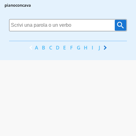
pianoconcava
A
B
C
D
E
F
G
H
I
J
K
L
M
N