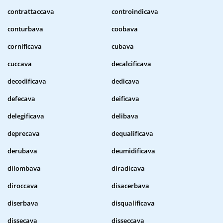
contrattaccava
controindicava
conturbava
coobava
cornificava
cubava
cuccava
decalcificava
decodificava
dedicava
defecava
deificava
delegificava
delibava
deprecava
dequalificava
derubava
deumidificava
dilombava
diradicava
diroccava
disacerbava
diserbava
disqualificava
dissecava
disseccava