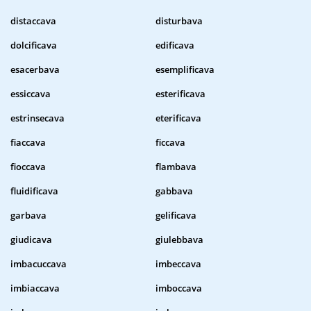
distaccava
disturbava
dolcificava
edificava
esacerbava
esemplificava
essiccava
esterificava
estrinsecava
eterificava
fiaccava
ficcava
fioccava
flambava
fluidificava
gabbava
garbava
gelificava
giudicava
giulebbava
imbacuccava
imbeccava
imbiaccava
imboccava