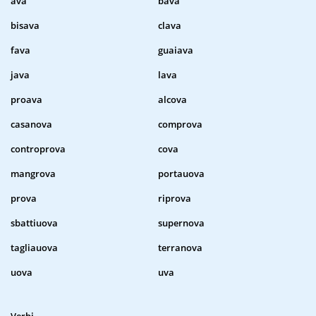
ava
bava
bisava
clava
fava
guaiava
java
lava
proava
alcova
casanova
comprova
controprova
cova
mangrova
portauova
prova
riprova
sbattiuova
supernova
tagliauova
terranova
uova
uva