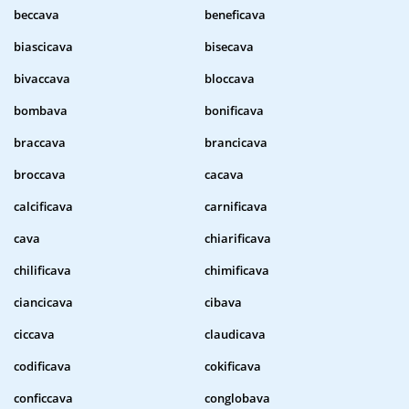
beccava
beneficava
biascicava
bisecava
bivaccava
bloccava
bombava
bonificava
braccava
brancicava
broccava
cacava
calcificava
carnificava
cava
chiarificava
chilificava
chimificava
ciancicava
cibava
ciccava
claudicava
codificava
cokificava
conficcava
conglobava