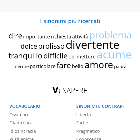
I sinonimi più ricercati
problema
dire
importante
richiesta
attività
divertente
prolisso
dolce
acume
tranquillo
difficile
permettere
amore
fare
particolare
bello
inerme
paura
SAPERE
VOCABOLARIO
SINONIMI E CONTRARI
Ossimoro
Libertà
Filantropo
Facile
Idiosincrasia
Pragmatico
Pusillanime
Conoscenza