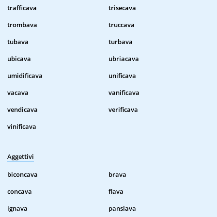
trafficava
trisecava
trombava
truccava
tubava
turbava
ubicava
ubriacava
umidificava
unificava
vacava
vanificava
vendicava
verificava
vinificava
Aggettivi
biconcava
brava
concava
flava
ignava
panslava