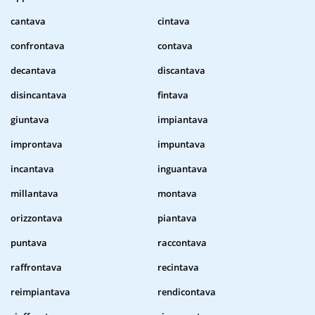
cantava
cintava
confrontava
contava
decantava
discantava
disincantava
fintava
giuntava
impiantava
improntava
impuntava
incantava
inguantava
millantava
montava
orizzontava
piantava
puntava
raccontava
raffrontava
recintava
reimpiantava
rendicontava