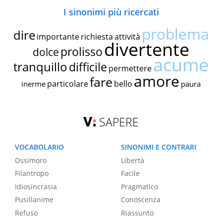
I sinonimi più ricercati
problema
dire
importante
richiesta
attività
divertente
prolisso
dolce
acume
tranquillo
difficile
permettere
amore
fare
particolare
bello
inerme
paura
SAPERE
VOCABOLARIO
SINONIMI E CONTRARI
Ossimoro
Libertà
Filantropo
Facile
Idiosincrasia
Pragmatico
Pusillanime
Conoscenza
Refuso
Riassunto