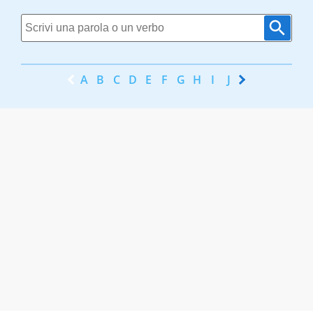
A
B
C
D
E
F
G
H
I
J
K
L
M
N