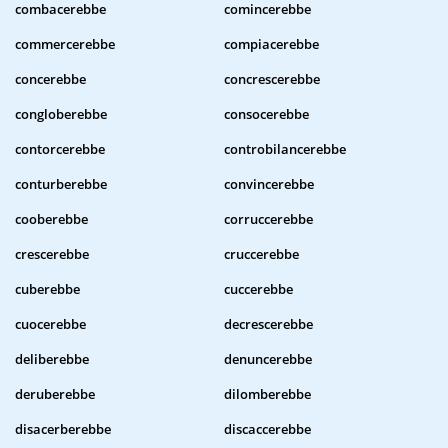
combacerebbe
comincerebbe
commercerebbe
compiacerebbe
concerebbe
concrescerebbe
congloberebbe
consocerebbe
contorcerebbe
controbilancerebbe
conturberebbe
convincerebbe
cooberebbe
corruccerebbe
crescerebbe
cruccerebbe
cuberebbe
cuccerebbe
cuocerebbe
decrescerebbe
deliberebbe
denuncerebbe
deruberebbe
dilomberebbe
disacerberebbe
discaccerebbe