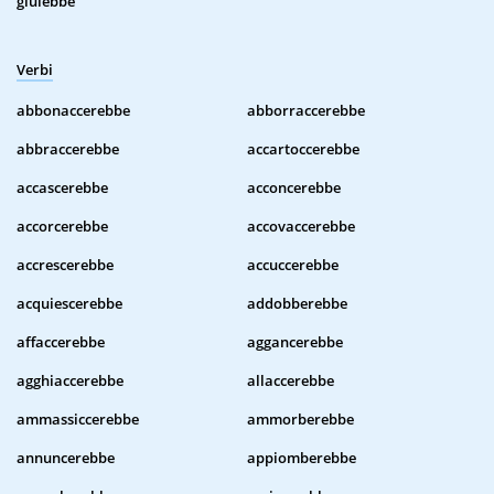
giulebbe
Verbi
abbonaccerebbe
abborraccerebbe
abbraccerebbe
accartoccerebbe
accascerebbe
acconcerebbe
accorcerebbe
accovaccerebbe
accrescerebbe
accuccerebbe
acquiescerebbe
addobberebbe
affaccerebbe
aggancerebbe
agghiaccerebbe
allaccerebbe
ammassiccerebbe
ammorberebbe
annuncerebbe
appiomberebbe