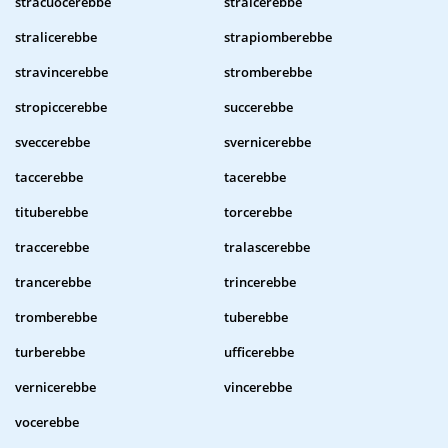
stracuocerebbe
stralcerebbe
stralicerebbe
strapiomberebbe
stravincerebbe
stromberebbe
stropiccerebbe
succerebbe
sveccerebbe
svernicerebbe
taccerebbe
tacerebbe
tituberebbe
torcerebbe
traccerebbe
tralascerebbe
trancerebbe
trincerebbe
tromberebbe
tuberebbe
turberebbe
ufficerebbe
vernicerebbe
vincerebbe
vocerebbe