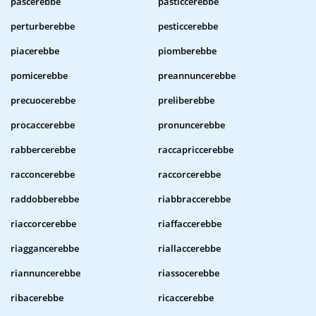
pascerebbe
pasticcerebbe
perturberebbe
pesticcerebbe
piacerebbe
piomberebbe
pomicerebbe
preannuncerebbe
precuocerebbe
preliberebbe
procaccerebbe
pronuncerebbe
rabbercerebbe
raccapriccerebbe
racconcerebbe
raccorcerebbe
raddobberebbe
riabbraccerebbe
riaccorcerebbe
riaffaccerebbe
riaggancerebbe
riallaccerebbe
riannuncerebbe
riassocerebbe
ribacerebbe
ricaccerebbe