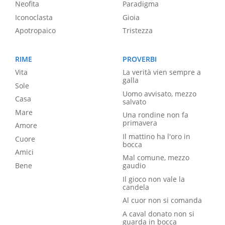
Neofita
Paradigma
Iconoclasta
Gioia
Apotropaico
Tristezza
RIME
PROVERBI
Vita
La verità vien sempre a
galla
Sole
Uomo avvisato, mezzo
Casa
salvato
Mare
Una rondine non fa
primavera
Amore
Il mattino ha l'oro in
Cuore
bocca
Amici
Mal comune, mezzo
Bene
gaudio
Il gioco non vale la
candela
Al cuor non si comanda
A caval donato non si
guarda in bocca