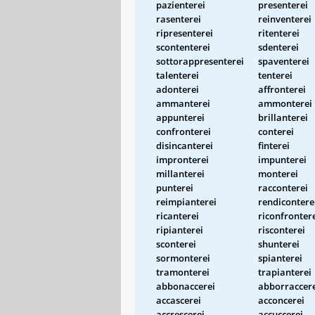
pazienterei
presenterei
rasenterei
reinventerei
ripresenterei
ritenterei
scontenterei
sdenterei
sottorappresenterei
spaventerei
talenterei
tenterei
adonterei
affronterei
ammanterei
ammonterei
appunterei
brillanterei
confronterei
conterei
disincanterei
finterei
impronterei
impunterei
millanterei
monterei
punterei
racconterei
reimpianterei
rendicontere
ricanterei
riconfronter
ripianterei
risconterei
sconterei
shunterei
sormonterei
spianterei
tramonterei
trapianterei
abbonaccerei
abborraccer
accascerei
acconcerei
accrescerei
accuccerei