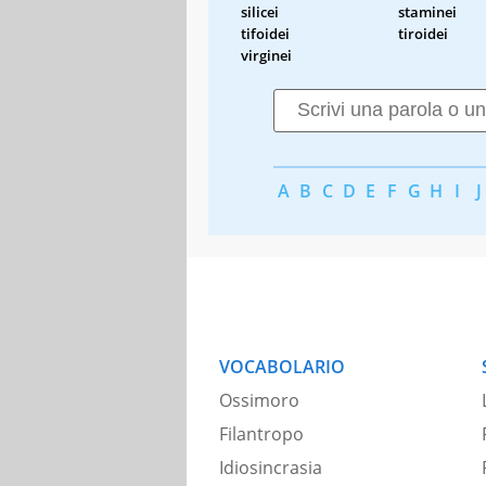
silicei
staminei
tifoidei
tiroidei
virginei
A
B
C
D
E
F
G
H
I
J
VOCABOLARIO
Ossimoro
Filantropo
Idiosincrasia