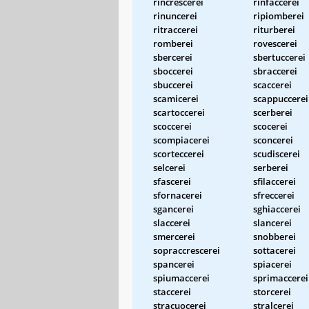
rincrescerei
rinfaccerei
rinuncerei
ripiomberei
ritraccerei
riturberei
romberei
rovescerei
sbercerei
sbertuccerei
sboccerei
sbraccerei
sbuccerei
scaccerei
scamicerei
scappuccerei
scartoccerei
scerberei
scoccerei
scocerei
scompiacerei
sconcerei
scorteccerei
scudiscerei
selcerei
serberei
sfascerei
sfilaccerei
sfornacerei
sfreccerei
sgancerei
sghiaccerei
slaccerei
slancerei
smercerei
snobberei
sopraccrescerei
sottacerei
spancerei
spiacerei
spiumaccerei
sprimaccerei
staccerei
storcerei
stracuocerei
stralcerei