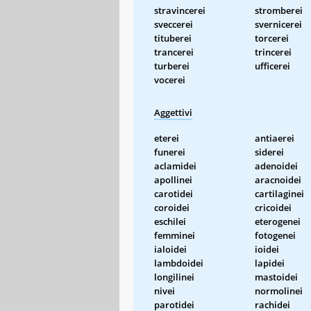
stravincerei
stromberei
sveccerei
svernicerei
tituberei
torcerei
trancerei
trincerei
turberei
ufficerei
vocerei
Aggettivi
eterei
antiaerei
funerei
siderei
aclamidei
adenoidei
apollinei
aracnoidei
carotidei
cartilaginei
coroidei
cricoidei
eschilei
eterogenei
femminei
fotogenei
ialoidei
ioidei
lambdoidei
lapidei
longilinei
mastoidei
nivei
normolinei
parotidei
rachidei