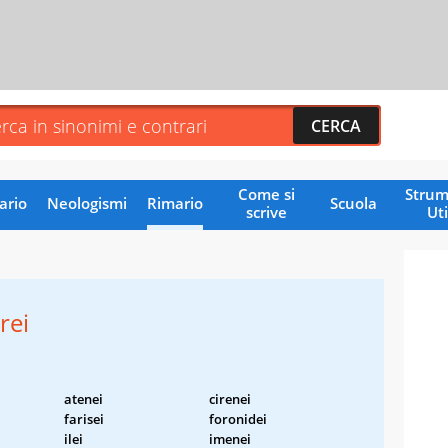
Come si
Strum
ario
Neologismi
Rimario
Scuola
scrive
Uti
rei
atenei
cirenei
farisei
foronidei
ilei
imenei