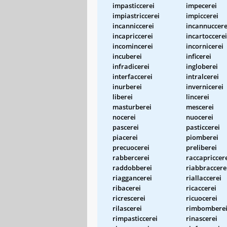
impasticcerei
impecerei
impiastriccerei
impiccerei
incanniccerei
incannuccere
incapriccerei
incartoccerei
incomincerei
incornicerei
incuberei
inficerei
infradicerei
ingloberei
interfaccerei
intralcerei
inurberei
invernicerei
liberei
lincerei
masturberei
mescerei
nocerei
nuocerei
pascerei
pasticcerei
piacerei
piomberei
precuocerei
preliberei
rabbercerei
raccapriccer
raddobberei
riabbraccere
riaggancerei
riallaccerei
ribacerei
ricaccerei
ricrescerei
ricuocerei
rilascerei
rimbombere
rimpasticcerei
rinascerei