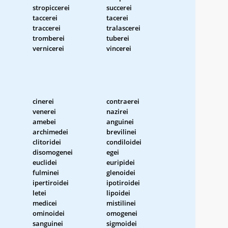
stropiccerei
succerei
taccerei
tacerei
traccerei
tralascerei
tromberei
tuberei
vernicerei
vincerei
cinerei
contraerei
venerei
nazirei
amebei
anguinei
archimedei
brevilinei
clitoridei
condiloidei
disomogenei
egei
euclidei
euripidei
fulminei
glenoidei
ipertiroidei
ipotiroidei
letei
lipoidei
medicei
mistilinei
ominoidei
omogenei
sanguinei
sigmoidei