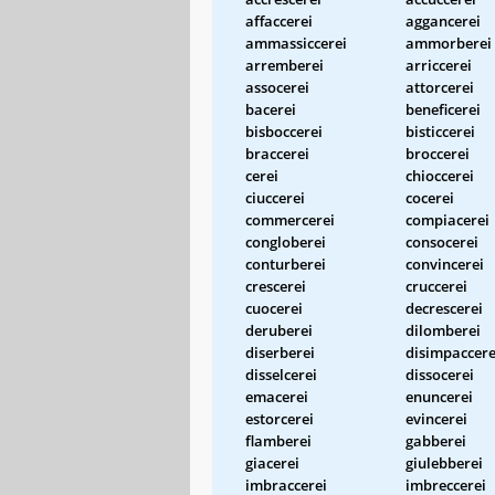
affaccerei
aggancerei
ammassiccerei
ammorberei
arremberei
arriccerei
assocerei
attorcerei
bacerei
beneficerei
bisboccerei
bisticcerei
braccerei
broccerei
cerei
chioccerei
ciuccerei
cocerei
commercerei
compiacerei
congloberei
consocerei
conturberei
convincerei
crescerei
cruccerei
cuocerei
decrescerei
deruberei
dilomberei
diserberei
disimpaccere
disselcerei
dissocerei
emacerei
enuncerei
estorcerei
evincerei
flamberei
gabberei
giacerei
giulebberei
imbraccerei
imbreccerei