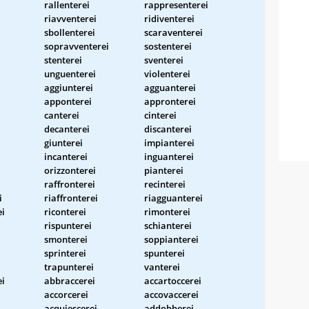
rallenterei
rappresenterei
riavventerei
ridiventerei
sbollenterei
scaraventerei
sopravventerei
sostenterei
stenterei
sventerei
unguenterei
violenterei
aggiunterei
agguanterei
apponterei
appronterei
canterei
cinterei
decanterei
discanterei
giunterei
impianterei
incanterei
inguanterei
orizzonterei
pianterei
raffronterei
recinterei
i
riaffronterei
riagguanterei
ei
riconterei
rimonterei
rispunterei
schianterei
smonterei
soppianterei
sprinterei
spunterei
trapunterei
vanterei
ei
abbraccerei
accartoccerei
accorcerei
accovaccerei
acquiescerei
addobberei