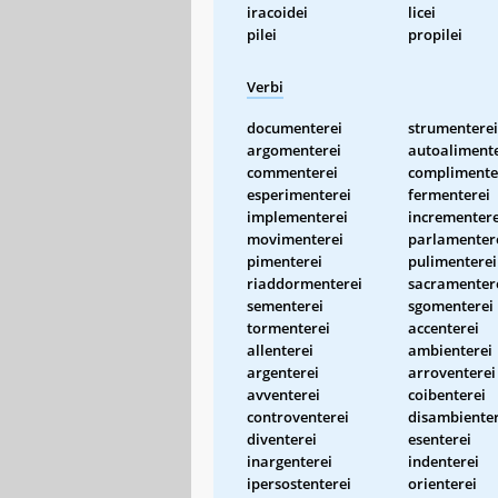
iracoidei
licei
pilei
propilei
Verbi
documenterei
strumenterei
argomenterei
autoalimente
commenterei
complimente
esperimenterei
fermenterei
implementerei
incrementere
movimenterei
parlamenter
pimenterei
pulimenterei
riaddormenterei
sacramenter
sementerei
sgomenterei
tormenterei
accenterei
allenterei
ambienterei
argenterei
arroventerei
avventerei
coibenterei
controventerei
disambienter
diventerei
esenterei
inargenterei
indenterei
ipersostenterei
orienterei