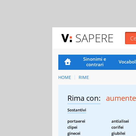
SAPERE
Sinonimi e
Vocabol
contrari
HOME
RIME
Rima con:
aumente
Sostantivi
portaerei
antialisei
clipei
corifei
ginecei
giubilei