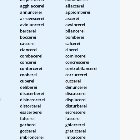
agghiaccerei
allaccerei
annuncerei
appiomberei
arrovescerei
ascerei
aviolancerei
avvincerei
bercerei
bilancerei
boccerei
bomberei
caccerei
calcerei
ciancerei
ciberei
combacerei
comincerei
concerei
concrescerei
contorcerei
controbilancerei
cooberei
corruccerei
cuberei
cuccerei
deliberei
denuncerei
disacerberei
discaccerei
i
disincrocerei
dispiacerei
distorcerei
disturberei
esacerberei
escrescerei
falcerei
fascerei
garberei
ghiaccerei
goccerei
graticcerei
imbroncerei
impaccerei