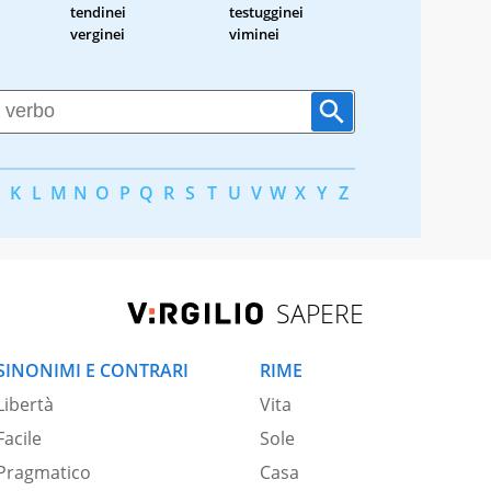
tendinei
testugginei
verginei
viminei
K
L
M
N
O
P
Q
R
S
T
U
V
W
X
Y
Z
SAPERE
SINONIMI E CONTRARI
RIME
Libertà
Vita
Facile
Sole
Pragmatico
Casa