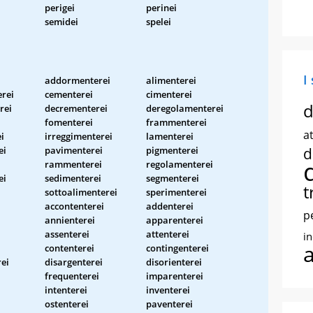
perigei
perinei
semidei
spelei
I
addormenterei
alimenterei
rei
cementerei
cimenterei
d
rei
decrementerei
deregolamenterei
fomenterei
frammenterei
at
i
irreggimenterei
lamenterei
ei
pavimenterei
pigmenterei
d
rammenterei
regolamenterei
ei
sedimenterei
segmenterei
t
sottoalimenterei
sperimenterei
accontenterei
addenterei
p
annienterei
apparenterei
assenterei
attenterei
i
contenterei
contingenterei
ei
disargenterei
disorienterei
frequenterei
imparenterei
intenterei
inventerei
ostenterei
paventerei