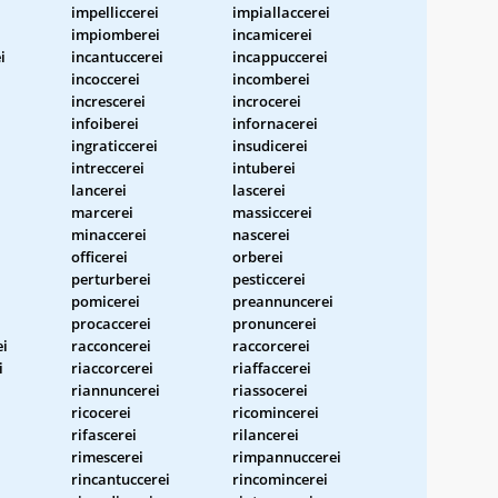
impelliccerei
impiallaccerei
impiomberei
incamicerei
i
incantuccerei
incappuccerei
incoccerei
incomberei
increscerei
incrocerei
infoiberei
infornacerei
ingraticcerei
insudicerei
intreccerei
intuberei
lancerei
lascerei
marcerei
massiccerei
minaccerei
nascerei
officerei
orberei
perturberei
pesticcerei
pomicerei
preannuncerei
procaccerei
pronuncerei
ei
racconcerei
raccorcerei
i
riaccorcerei
riaffaccerei
riannuncerei
riassocerei
ricocerei
ricomincerei
rifascerei
rilancerei
i
rimescerei
rimpannuccerei
rincantuccerei
rincomincerei