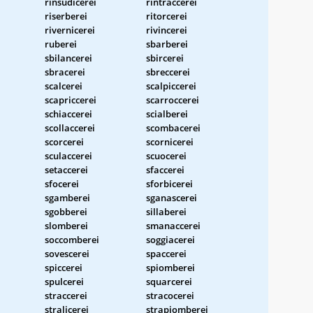
rinsudicerei
rintraccerei
riserberei
ritorcerei
rivernicerei
rivincerei
ruberei
sbarberei
sbilancerei
sbircerei
sbracerei
sbreccerei
scalcerei
scalpiccerei
scapriccerei
scarroccerei
schiaccerei
scialberei
scollaccerei
scombacerei
scorcerei
scornicerei
sculaccerei
scuocerei
setaccerei
sfaccerei
sfocerei
sforbicerei
sgamberei
sganascerei
sgobberei
sillaberei
slomberei
smanaccerei
soccomberei
soggiacerei
sovescerei
spaccerei
spiccerei
spiomberei
spulcerei
squarcerei
straccerei
stracocerei
stralicerei
strapiomberei