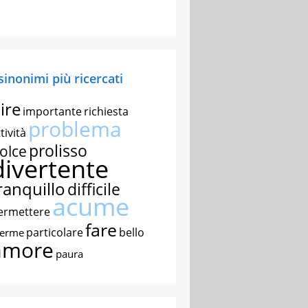
 sinonimi più ricercati
ire
importante
richiesta
problema
tività
prolisso
olce
divertente
ranquillo
difficile
acume
ermettere
fare
particolare
bello
nerme
amore
paura