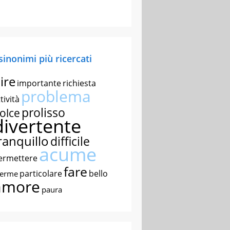
 sinonimi più ricercati
ire
importante
richiesta
problema
tività
prolisso
olce
divertente
ranquillo
difficile
acume
ermettere
fare
particolare
bello
nerme
amore
paura