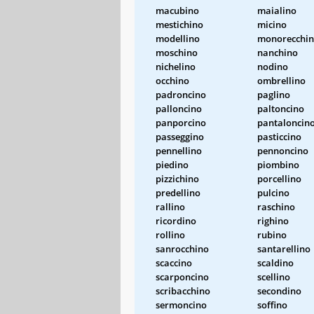
macubino
maialino
mestichino
micino
modellino
monorecchi
moschino
nanchino
nichelino
nodino
occhino
ombrellino
padroncino
paglino
palloncino
paltoncino
panporcino
pantaloncin
passeggino
pasticcino
pennellino
pennoncino
piedino
piombino
pizzichino
porcellino
predellino
pulcino
rallino
raschino
ricordino
righino
rollino
rubino
sanrocchino
santarellino
scaccino
scaldino
scarponcino
scellino
scribacchino
secondino
sermoncino
soffino