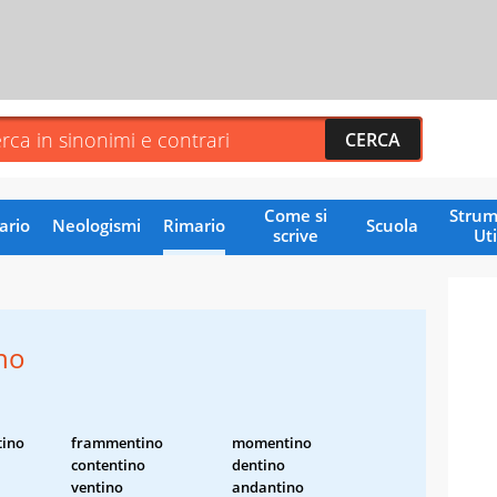
Come si
Strum
ario
Neologismi
Rimario
Scuola
scrive
Uti
no
ino
frammentino
momentino
contentino
dentino
ventino
andantino