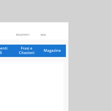
REGISTRATI
MAIL
enti
Frasi e
Magazine
li
Citazioni