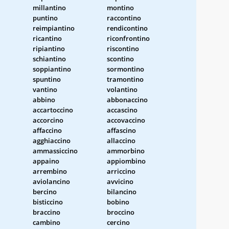
millantino
montino
puntino
raccontino
reimpiantino
rendicontino
ricantino
riconfrontino
ripiantino
riscontino
schiantino
scontino
soppiantino
sormontino
spuntino
tramontino
vantino
volantino
abbino
abbonaccino
accartoccino
accascino
accorcino
accovaccino
affaccino
affascino
agghiaccino
allaccino
ammassiccino
ammorbino
appaino
appiombino
arrembino
arriccino
aviolancino
avvicino
bercino
bilancino
bisticcino
bobino
braccino
broccino
cambino
cercino