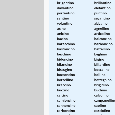
brigantino
brillantino
davantino
elefantino
portantino
puntino
santino
segantino
volantino
abbaino
acino
agnellino
anicino
articolino
bacino
balconcino
baracchino
barboncino
bastoncino
battellino
becchino
beghino
bidoncino
bigino
bilancino
biliardino
biscugino
boccalino
bocconcino
bollino
borsellino
botteghino
braccino
brigidino
buccino
buchino
calcino
calcolino
camioncino
campanellin
cannoncino
caolino
carboncino
carciofino