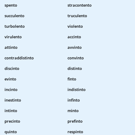
spento
stracontento
succulento
truculento
turbolento
violento
virulento
accinto
attinto
avvinto
contraddistinto
convinto
discinto
distinto
evinto
finto
incinto
indistinto
inestinto
infinto
intinto
minto
precinto
prefinto
quinto
respinto