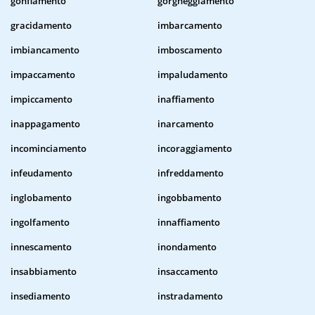
gonfiamento
gorgheggiamento
gracidamento
imbarcamento
imbiancamento
imboscamento
impaccamento
impaludamento
impiccamento
inaffiamento
inappagamento
inarcamento
incominciamento
incoraggiamento
infeudamento
infreddamento
inglobamento
ingobbamento
ingolfamento
innaffiamento
innescamento
inondamento
insabbiamento
insaccamento
insediamento
instradamento