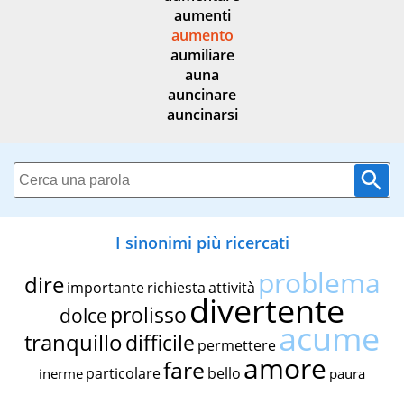
aumenti
aumento
aumiliare
auna
auncinare
auncinarsi
I sinonimi più ricercati
problema
dire
importante
richiesta
attività
divertente
prolisso
dolce
acume
tranquillo
difficile
permettere
amore
fare
particolare
bello
inerme
paura