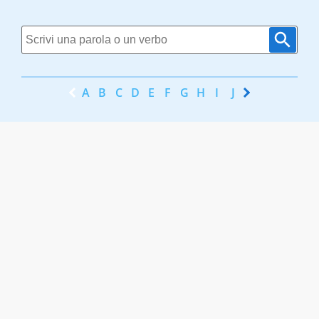
A
B
C
D
E
F
G
H
I
J
K
L
M
N