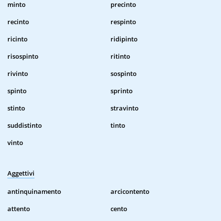
minto
precinto
recinto
respinto
ricinto
ridipinto
risospinto
ritinto
rivinto
sospinto
spinto
sprinto
stinto
stravinto
suddistinto
tinto
vinto
Aggettivi
antinquinamento
arcicontento
attento
cento