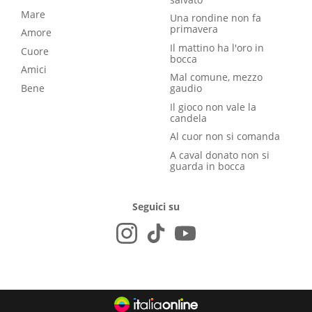
Mare
Una rondine non fa
primavera
Amore
Il mattino ha l'oro in
Cuore
bocca
Amici
Mal comune, mezzo
Bene
gaudio
Il gioco non vale la
candela
Al cuor non si comanda
A caval donato non si
guarda in bocca
Seguici su