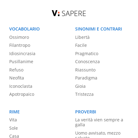
SAPERE
VOCABOLARIO
SINONIMI E CONTRARI
Ossimoro
Libertà
Filantropo
Facile
Idiosincrasia
Pragmatico
Pusillanime
Conoscenza
Refuso
Riassunto
Neofita
Paradigma
Iconoclasta
Gioia
Apotropaico
Tristezza
RIME
PROVERBI
Vita
La verità vien sempre a
galla
Sole
Uomo avvisato, mezzo
Casa
salvato