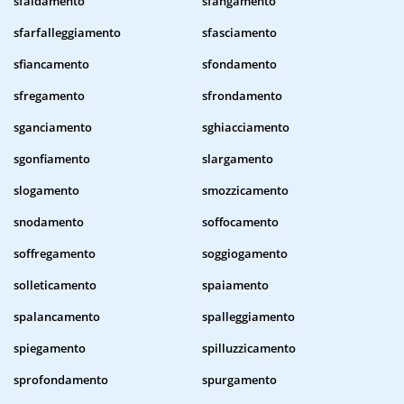
sfaldamento
sfangamento
sfarfalleggiamento
sfasciamento
sfiancamento
sfondamento
sfregamento
sfrondamento
sganciamento
sghiacciamento
sgonfiamento
slargamento
slogamento
smozzicamento
snodamento
soffocamento
soffregamento
soggiogamento
solleticamento
spaiamento
spalancamento
spalleggiamento
spiegamento
spilluzzicamento
sprofondamento
spurgamento