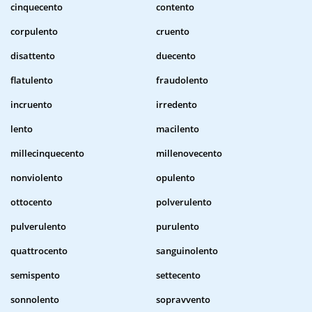
cinquecento
contento
corpulento
cruento
disattento
duecento
flatulento
fraudolento
incruento
irredento
lento
macilento
millecinquecento
millenovecento
nonviolento
opulento
ottocento
polverulento
pulverulento
purulento
quattrocento
sanguinolento
semispento
settecento
sonnolento
sopravvento