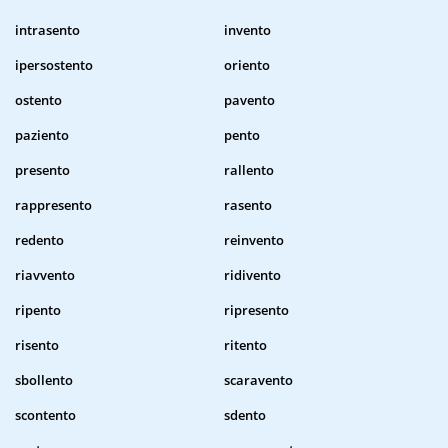
intrasento
invento
ipersostento
oriento
ostento
pavento
paziento
pento
presento
rallento
rappresento
rasento
redento
reinvento
riavvento
ridivento
ripento
ripresento
risento
ritento
sbollento
scaravento
scontento
sdento