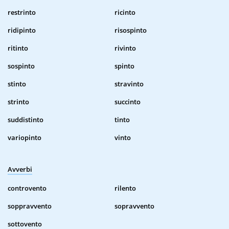
restrinto
ricinto
ridipinto
risospinto
ritinto
rivinto
sospinto
spinto
stinto
stravinto
strinto
succinto
suddistinto
tinto
variopinto
vinto
Avverbi
controvento
rilento
soppravvento
sopravvento
sottovento