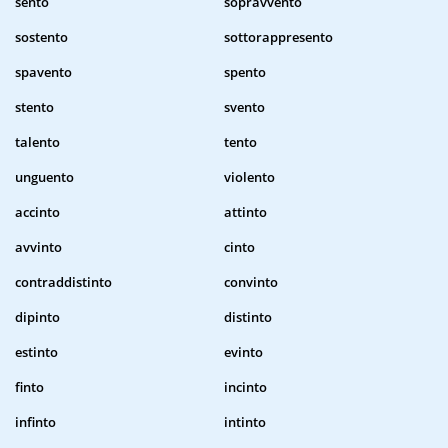
sento
sopravvento
sostento
sottorappresento
spavento
spento
stento
svento
talento
tento
unguento
violento
accinto
attinto
avvinto
cinto
contraddistinto
convinto
dipinto
distinto
estinto
evinto
finto
incinto
infinto
intinto