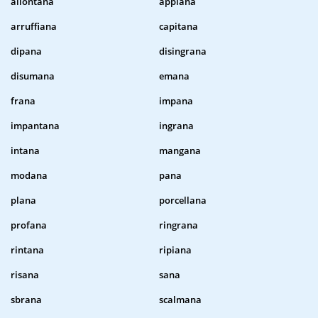
allontana
appiana
arruffiana
capitana
dipana
disingrana
disumana
emana
frana
impana
impantana
ingrana
intana
mangana
modana
pana
plana
porcellana
profana
ringrana
rintana
ripiana
risana
sana
sbrana
scalmana