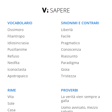
SAPERE
VOCABOLARIO
SINONIMI E CONTRARI
Ossimoro
Libertà
Filantropo
Facile
Idiosincrasia
Pragmatico
Pusillanime
Conoscenza
Refuso
Riassunto
Neofita
Paradigma
Iconoclasta
Gioia
Apotropaico
Tristezza
RIME
PROVERBI
Vita
La verità vien sempre a
galla
Sole
Uomo avvisato, mezzo
Casa
salvato