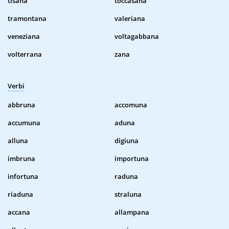
tisana
toccasana
tramontana
valeriana
veneziana
voltagabbana
volterrana
zana
Verbi
abbruna
accomuna
accumuna
aduna
alluna
digiuna
imbruna
importuna
infortuna
raduna
riaduna
straluna
accana
allampana