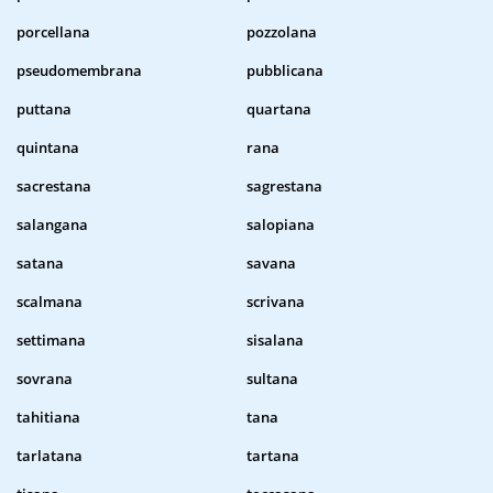
porcellana
pozzolana
pseudomembrana
pubblicana
puttana
quartana
quintana
rana
sacrestana
sagrestana
salangana
salopiana
satana
savana
scalmana
scrivana
settimana
sisalana
sovrana
sultana
tahitiana
tana
tarlatana
tartana