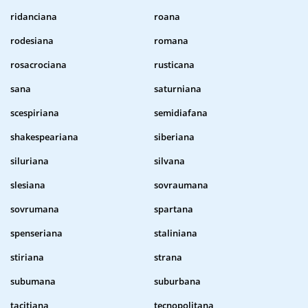
ridanciana
roana
rodesiana
romana
rosacrociana
rusticana
sana
saturniana
scespiriana
semidiafana
shakespeariana
siberiana
siluriana
silvana
slesiana
sovraumana
sovrumana
spartana
spenseriana
staliniana
stiriana
strana
subumana
suburbana
tacitiana
tecnopolitana