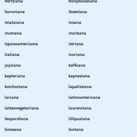
hertziana
hollywoodiana
huroniana
ibseniana
imalaiana
insana
inumana
inurbana
ispanoamericana
istriana
italiana
ivoriana
joyciana
kafkiana
kepleriana
keynesiana
kolchoziana
lapalissiana
lariana
latinoamericana
latteovegetariana
laurenziana
leopardiana
lillipuziana
linneana
lontana