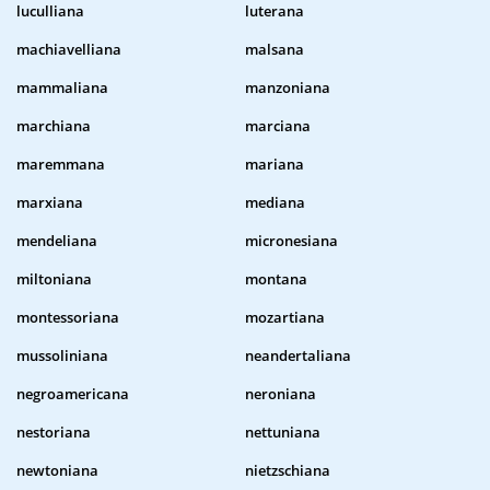
luculliana
luterana
machiavelliana
malsana
mammaliana
manzoniana
marchiana
marciana
maremmana
mariana
marxiana
mediana
mendeliana
micronesiana
miltoniana
montana
montessoriana
mozartiana
mussoliniana
neandertaliana
negroamericana
neroniana
nestoriana
nettuniana
newtoniana
nietzschiana