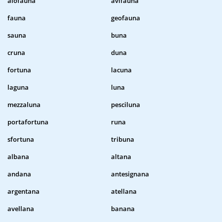
alofauna
avifauna
fauna
geofauna
sauna
buna
cruna
duna
fortuna
lacuna
laguna
luna
mezzaluna
pesciluna
portafortuna
runa
sfortuna
tribuna
albana
altana
andana
antesignana
argentana
atellana
avellana
banana