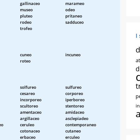
gallinaceo
marameo
museo
odeo
pluteo
pritaneo
rodeo
sadduceo
trofeo
I
d
cuneo
incuneo
at
roteo
d
t
solfureo
sulfureo
cesareo
corporeo
p
incorporeo
iperboreo
i
scultoreo
stentoreo
amentaceo
amidaceo
argillaceo
asclepiadeo
eo
ceruleo
contemporaneo
cotonaceo
cutaneo
erbaceo
erculeo