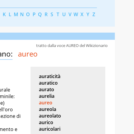
K
L
M
N
O
P
Q
R
S
T
U
V
W
X
Y
Z
tratto dalla voce AUREO del Wikizionario
ano:
aureo
auraticità
auratico
aurato
urale
aurelia
minile:
aureo
e)
aureola
ll'oro
aureolato
sezione di
aurico
auricolari
gmento e