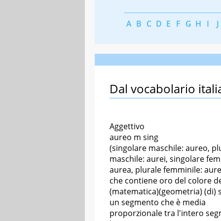
A
B
C
D
E
F
G
H
I
J
Dal vocabolario itali
Aggettivo
aureo m sing
(singolare maschile: aureo, pl
maschile: aurei, singolare fem
aurea, plurale femminile: aure
che contiene oro del colore de
(matematica)(geometria) (di) 
un segmento che è media
proporzionale tra l'intero se