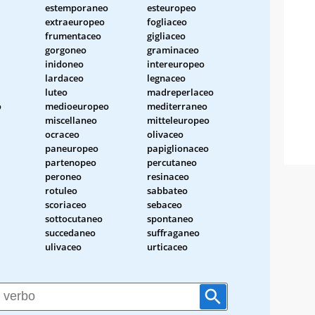
estemporaneo
esteuropeo
extraeuropeo
fogliaceo
frumentaceo
gigliaceo
gorgoneo
graminaceo
inidoneo
intereuropeo
lardaceo
legnaceo
luteo
madreperlaceo
o
medioeuropeo
mediterraneo
miscellaneo
mitteleuropeo
ocraceo
olivaceo
paneuropeo
papiglionaceo
partenopeo
percutaneo
peroneo
resinaceo
rotuleo
sabbateo
scoriaceo
sebaceo
sottocutaneo
spontaneo
succedaneo
suffraganeo
ulivaceo
urticaceo