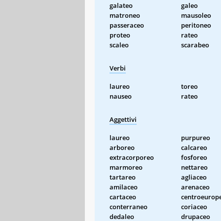
galateo
galeo
matroneo
mausoleo
passeraceo
peritoneo
proteo
rateo
scaleo
scarabeo
Verbi
laureo
toreo
nauseo
rateo
Aggettivi
laureo
purpureo
arboreo
calcareo
extracorporeo
fosforeo
marmoreo
nettareo
tartareo
agliaceo
amilaceo
arenaceo
cartaceo
centroeurop
conterraneo
coriaceo
dedaleo
drupaceo