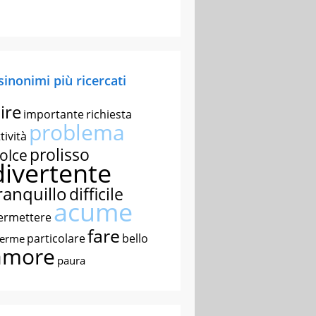
 sinonimi più ricercati
ire
importante
richiesta
problema
tività
prolisso
olce
divertente
ranquillo
difficile
acume
ermettere
fare
particolare
bello
nerme
amore
paura