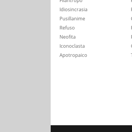
Filantropo
Idiosincrasia
Pusillanime
Refuso
Neofita
Iconoclasta
Apotropaico