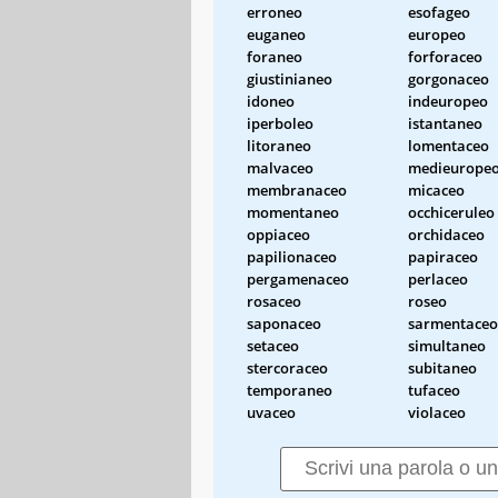
erroneo
esofageo
euganeo
europeo
foraneo
forforaceo
giustinianeo
gorgonaceo
idoneo
indeuropeo
iperboleo
istantaneo
litoraneo
lomentaceo
malvaceo
medieurope
membranaceo
micaceo
momentaneo
occhiceruleo
oppiaceo
orchidaceo
papilionaceo
papiraceo
pergamenaceo
perlaceo
rosaceo
roseo
saponaceo
sarmentaceo
setaceo
simultaneo
stercoraceo
subitaneo
temporaneo
tufaceo
uvaceo
violaceo