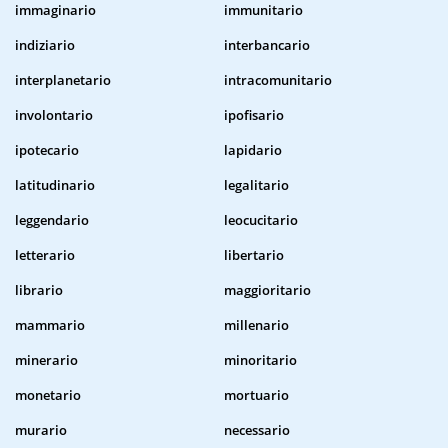
immaginario
immunitario
indiziario
interbancario
interplanetario
intracomunitario
involontario
ipofisario
ipotecario
lapidario
latitudinario
legalitario
leggendario
leocucitario
letterario
libertario
librario
maggioritario
mammario
millenario
minerario
minoritario
monetario
mortuario
murario
necessario