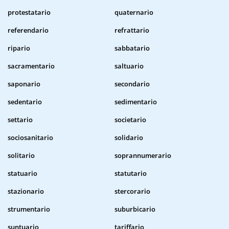
protestatario
quaternario
referendario
refrattario
ripario
sabbatario
sacramentario
saltuario
saponario
secondario
sedentario
sedimentario
settario
societario
sociosanitario
solidario
solitario
soprannumerario
statuario
statutario
stazionario
stercorario
strumentario
suburbicario
suntuario
tariffario