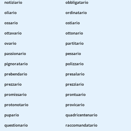
notiziario
obbligatario
oliario
ordinatario
ossario
ostiario
ottavario
ottonario
ovario
partitario
passionario
pessario
pignoratario
polizzario
prebendario
presalario
prezzario
prezziario
promissario
prontuario
protonotario
provicario
pupario
quadricentenario
questionario
raccomandatario