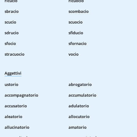
ricucio
ricuocio
sbracio
scombacio
scucio
scuocio
sdrucio
sfiducio
sfocio
sfornacio
stracuocio
vocio
Aggettivi
ustorio
abrogatorio
accompagnatorio
accumulatorio
accusatorio
adulatorio
aleatorio
allocutorio
allucinatorio
amatorio