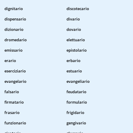
dignitario
discotecario
dispensario
divario
dizionario
dovario
dromedario
elettuario
emissario
epistolario
erario
erbario
eserciziario
estuario
evangelario
evangeliario
falsario
feudatario
firmatario
formulario
frasario
frigidario
funzionario
gengivario