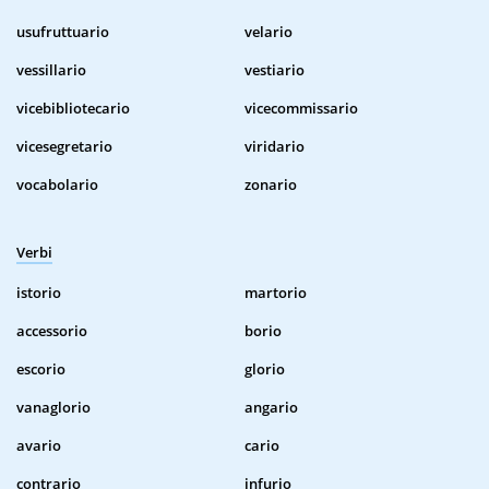
usufruttuario
velario
vessillario
vestiario
vicebibliotecario
vicecommissario
vicesegretario
viridario
vocabolario
zonario
Verbi
istorio
martorio
accessorio
borio
escorio
glorio
vanaglorio
angario
avario
cario
contrario
infurio