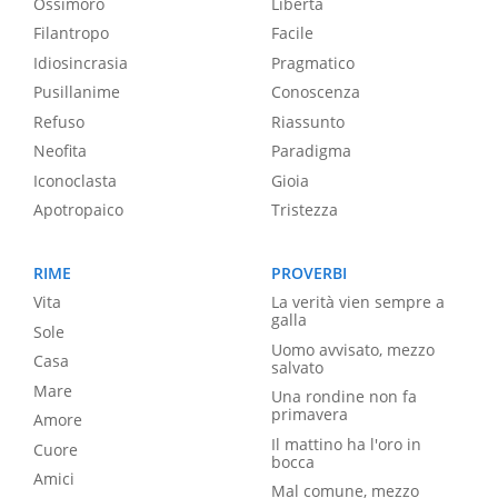
Ossimoro
Libertà
Filantropo
Facile
Idiosincrasia
Pragmatico
Pusillanime
Conoscenza
Refuso
Riassunto
Neofita
Paradigma
Iconoclasta
Gioia
Apotropaico
Tristezza
RIME
PROVERBI
Vita
La verità vien sempre a
galla
Sole
Uomo avvisato, mezzo
Casa
salvato
Mare
Una rondine non fa
primavera
Amore
Il mattino ha l'oro in
Cuore
bocca
Amici
Mal comune, mezzo