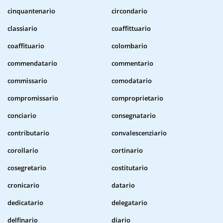
cinquantenario
circondario
classiario
coaffittuario
coaffituario
colombario
commendatario
commentario
commissario
comodatario
compromissario
comproprietario
conciario
consegnatario
contributario
convalescenziario
corollario
cortinario
cosegretario
costitutario
cronicario
datario
dedicatario
delegatario
delfinario
diario