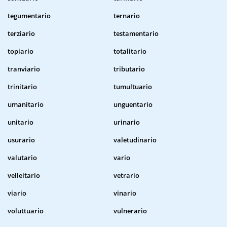
tegumentario
ternario
terziario
testamentario
topiario
totalitario
tranviario
tributario
trinitario
tumultuario
umanitario
unguentario
unitario
urinario
usurario
valetudinario
valutario
vario
velleitario
vetrario
viario
vinario
voluttuario
vulnerario