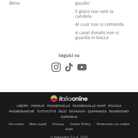
Bene
gaudio
Il gioco non vale la
candela
Al cuor non si comanda
A caval donato non si
guarda in bocca
Seguici su
LIBERO
VIRGILIO
PAGINEGIALLE
PAGINEGIALLE SHOP
PGCASA
PAGINEBIANCHE
TUTTOCITTÀ
DILEI
SIVIAGGIA
QUIFINANZA
BUONISSIMO
SUPEREVA
Chi siamo
Note Legali
Privacy
Cookie Policy
Preferenze sui cookie
Aiuto
© Italiaonline S.p.A. 2026