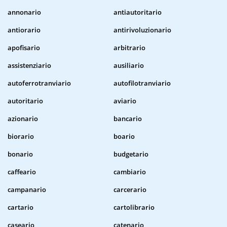
annonario
antiautoritario
antiorario
antirivoluzionario
apofisario
arbitrario
assistenziario
ausiliario
autoferrotranviario
autofilotranviario
autoritario
aviario
azionario
bancario
biorario
boario
bonario
budgetario
caffeario
cambiario
campanario
carcerario
cartario
cartolibrario
caseario
catenario