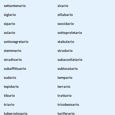
settantenario
sicario
siglario
sillabario
sipario
soccidario
solario
sottoproletario
sottosegretario
stabulario
stemmario
stradario
stradivario
subaccollatario
subaffittuario
sublocatario
sudario
tempario
tepidario
terrario
tiburio
trattario
triario
tricobezoario
tubercolosario
turiferario