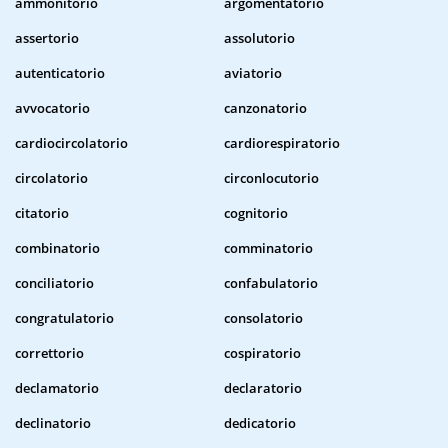
ammonitorio
argomentatorio
assertorio
assolutorio
autenticatorio
aviatorio
avvocatorio
canzonatorio
cardiocircolatorio
cardiorespiratorio
circolatorio
circonlocutorio
citatorio
cognitorio
combinatorio
comminatorio
conciliatorio
confabulatorio
congratulatorio
consolatorio
correttorio
cospiratorio
declamatorio
declaratorio
declinatorio
dedicatorio