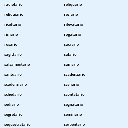
radiolario
reliquario
reliquiario
reziario
ricettario
rilevatario
rimario
rogatario
rosario
sacrario
sagittario
salario
salsamentario
samario
santuario
scadenzario
scadenziario
scenario
schedario
scontatario
sediario
segnatario
segretario
seminario
sequestratario
serpentario