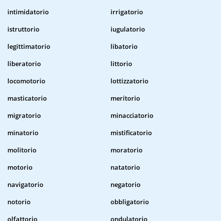
intimidatorio
irrigatorio
istruttorio
iugulatorio
legittimatorio
libatorio
liberatorio
littorio
locomotorio
lottizzatorio
masticatorio
meritorio
migratorio
minacciatorio
minatorio
mistificatorio
molitorio
moratorio
motorio
natatorio
navigatorio
negatorio
notorio
obbligatorio
olfattorio
ondulatorio