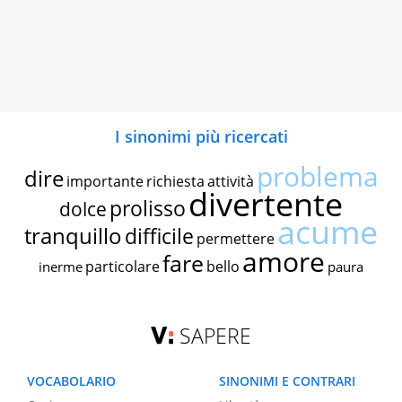
I sinonimi più ricercati
problema
dire
importante
richiesta
attività
divertente
prolisso
dolce
acume
tranquillo
difficile
permettere
amore
fare
particolare
bello
inerme
paura
SAPERE
VOCABOLARIO
SINONIMI E CONTRARI