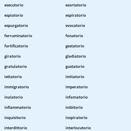
esecutorio
esortatorio
espiatorio
espiratorio
espurgatorio
evocatorio
ferruminatorio
fonatorio
fortificatorio
gestatorio
giratorio
gladiatorio
gratulatorio
gustatorio
iettatorio
imitatorio
immigratorio
imperatorio
inalatorio
infamatorio
infiammatorio
inibitorio
inquisitorio
inspiratorio
interdittorio
interlocutorio