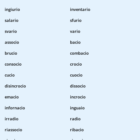
ingiurio
inventario
salario
sfurio
svario
vario
associo
bacio
brucio
combacio
consocio
crocio
cucio
cuocio
disincrocio
dissocio
emacio
incrocio
infornacio
inguaio
irradio
radio
riassocio
ribacio