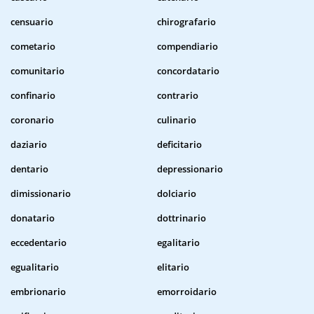
censuario
chirografario
cometario
compendiario
comunitario
concordatario
confinario
contrario
coronario
culinario
daziario
deficitario
dentario
depressionario
dimissionario
dolciario
donatario
dottrinario
eccedentario
egalitario
egualitario
elitario
embrionario
emorroidario