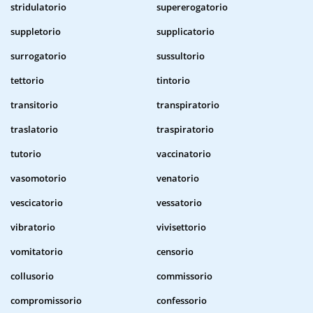
stridulatorio
supererogatorio
suppletorio
supplicatorio
surrogatorio
sussultorio
tettorio
tintorio
transitorio
transpiratorio
traslatorio
traspiratorio
tutorio
vaccinatorio
vasomotorio
venatorio
vescicatorio
vessatorio
vibratorio
vivisettorio
vomitatorio
censorio
collusorio
commissorio
compromissorio
confessorio