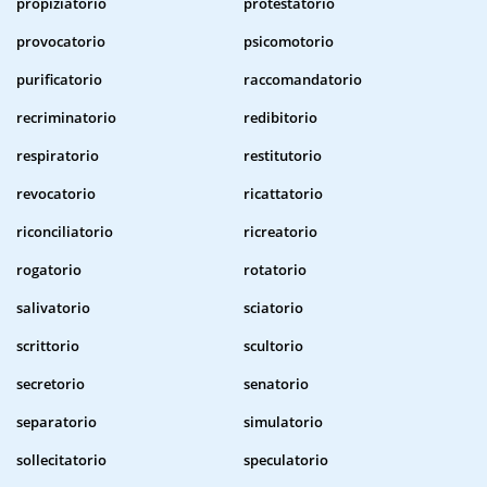
propiziatorio
protestatorio
provocatorio
psicomotorio
purificatorio
raccomandatorio
recriminatorio
redibitorio
respiratorio
restitutorio
revocatorio
ricattatorio
riconciliatorio
ricreatorio
rogatorio
rotatorio
salivatorio
sciatorio
scrittorio
scultorio
secretorio
senatorio
separatorio
simulatorio
sollecitatorio
speculatorio