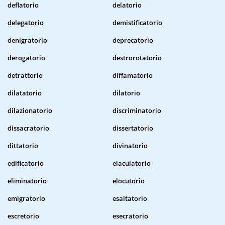
deflatorio
delatorio
delegatorio
demistificatorio
denigratorio
deprecatorio
derogatorio
destrorotatorio
detrattorio
diffamatorio
dilatatorio
dilatorio
dilazionatorio
discriminatorio
dissacratorio
dissertatorio
dittatorio
divinatorio
edificatorio
eiaculatorio
eliminatorio
elocutorio
emigratorio
esaltatorio
escretorio
esecratorio