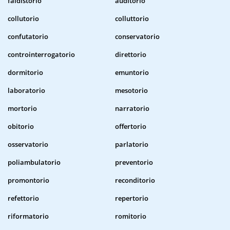
faldistorio
auditorio
collutorio
colluttorio
confutatorio
conservatorio
controinterrogatorio
direttorio
dormitorio
emuntorio
laboratorio
mesotorio
mortorio
narratorio
obitorio
offertorio
osservatorio
parlatorio
poliambulatorio
preventorio
promontorio
reconditorio
refettorio
repertorio
riformatorio
romitorio