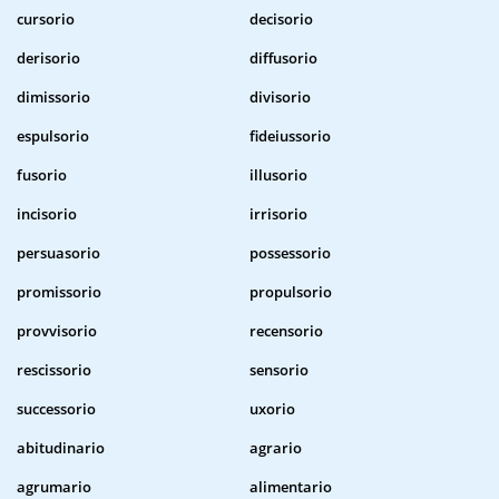
cursorio
decisorio
derisorio
diffusorio
dimissorio
divisorio
espulsorio
fideiussorio
fusorio
illusorio
incisorio
irrisorio
persuasorio
possessorio
promissorio
propulsorio
provvisorio
recensorio
rescissorio
sensorio
successorio
uxorio
abitudinario
agrario
agrumario
alimentario