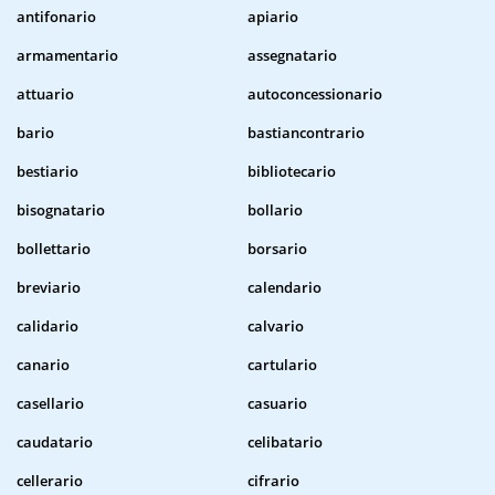
antifonario
apiario
armamentario
assegnatario
attuario
autoconcessionario
bario
bastiancontrario
bestiario
bibliotecario
bisognatario
bollario
bollettario
borsario
breviario
calendario
calidario
calvario
canario
cartulario
casellario
casuario
caudatario
celibatario
cellerario
cifrario