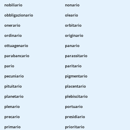
nobiliario
nonario
obbligazionario
oleario
onerario
orbitario
ordinario
originario
ottuagenario
panario
parabancario
parassitario
pario
paritario
pecuniario
pigmentario
pituitario
placentario
planetario
plebiscitario
plenario
portuario
precario
presidiario
primario
prioritario