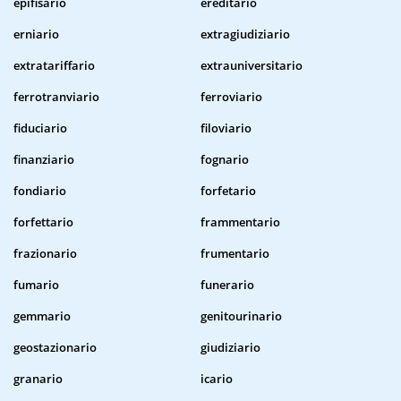
epifisario
ereditario
erniario
extragiudiziario
extratariffario
extrauniversitario
ferrotranviario
ferroviario
fiduciario
filoviario
finanziario
fognario
fondiario
forfetario
forfettario
frammentario
frazionario
frumentario
fumario
funerario
gemmario
genitourinario
geostazionario
giudiziario
granario
icario