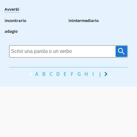
Avverbi
incontrario
inintermediario
adagio
A
B
C
D
E
F
G
H
I
J
K
L
M
N