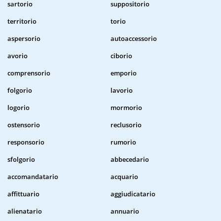
sartorio
suppositorio
territorio
torio
aspersorio
autoaccessorio
avorio
ciborio
comprensorio
emporio
folgorio
lavorio
logorio
mormorio
ostensorio
reclusorio
responsorio
rumorio
sfolgorio
abbecedario
accomandatario
acquario
affittuario
aggiudicatario
alienatario
annuario