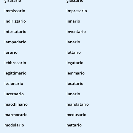
giratario
glossario
immissario
impresario
indirizzario
innario
intestatario
inventario
lampadario
lanario
larario
lattario
lebbrosario
legatario
legittimario
lemmario
lezionario
locatario
lucernario
lunario
macchinario
mandatario
marmorario
medusario
modulario
nettario