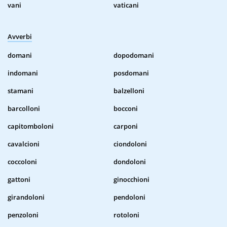
vani
vaticani
Avverbi
domani
dopodomani
indomani
posdomani
stamani
balzelloni
barcolloni
bocconi
capitomboloni
carponi
cavalcioni
ciondoloni
coccoloni
dondoloni
gattoni
ginocchioni
girandoloni
pendoloni
penzoloni
rotoloni