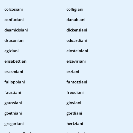
colcosiani
colligiani
confuciani
danubiani
deamicisiani
dickensiani
draconiani
edoardiani
egiziani
einsteiniani
elisabettiani
elzeviriani
erasmiani
erziani
falloppiani
fantozziani
faustiani
freudiani
gaussiani
gioviani
goethiani
gordiani
gregoriani
hertziani