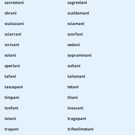
sacrestani
sagrestani
sbrani
scaldamani
scalzacani
sciamani
sciarrani
scorfani
scrivani
sedani
solani
soprammani
sperlani
sultani
tafani
talismani
tascapani
tetani
timpani
titani
tonfani
tosacani
totani
tragopani
trapani
trifenilmetani