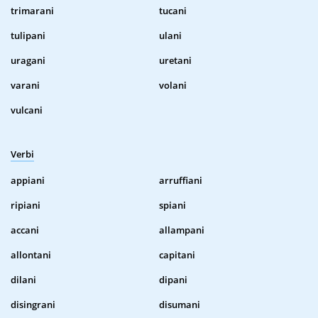
trimarani
tucani
tulipani
ulani
uragani
uretani
varani
volani
vulcani
Verbi
appiani
arruffiani
ripiani
spiani
accani
allampani
allontani
capitani
dilani
dipani
disingrani
disumani