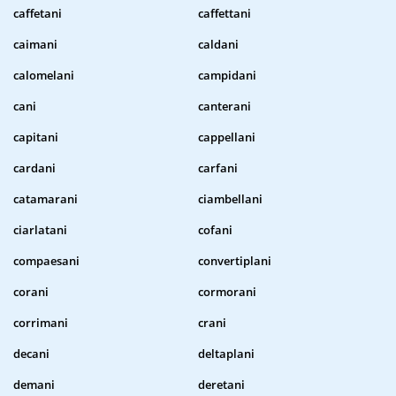
caffetani
caffettani
caimani
caldani
calomelani
campidani
cani
canterani
capitani
cappellani
cardani
carfani
catamarani
ciambellani
ciarlatani
cofani
compaesani
convertiplani
corani
cormorani
corrimani
crani
decani
deltaplani
demani
deretani