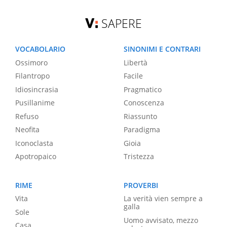
SAPERE
VOCABOLARIO
SINONIMI E CONTRARI
Ossimoro
Libertà
Filantropo
Facile
Idiosincrasia
Pragmatico
Pusillanime
Conoscenza
Refuso
Riassunto
Neofita
Paradigma
Iconoclasta
Gioia
Apotropaico
Tristezza
RIME
PROVERBI
Vita
La verità vien sempre a
galla
Sole
Uomo avvisato, mezzo
Casa