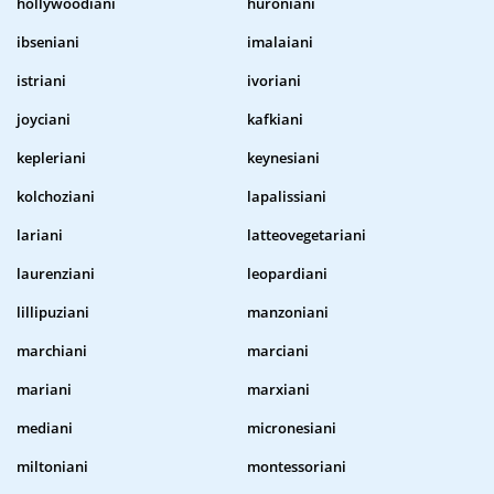
hollywoodiani
huroniani
ibseniani
imalaiani
istriani
ivoriani
joyciani
kafkiani
kepleriani
keynesiani
kolchoziani
lapalissiani
lariani
latteovegetariani
laurenziani
leopardiani
lillipuziani
manzoniani
marchiani
marciani
mariani
marxiani
mediani
micronesiani
miltoniani
montessoriani