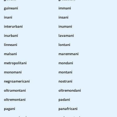
guineani
immani
inani
insani
interurbani
inumani
inurbani
lavamani
linneani
lontani
malsani
maremmani
metropolitani
mondani
monomani
montani
negroamericani
nostrani
oltramontani
oltremondani
oltremontani
padani
pagani
panafricani