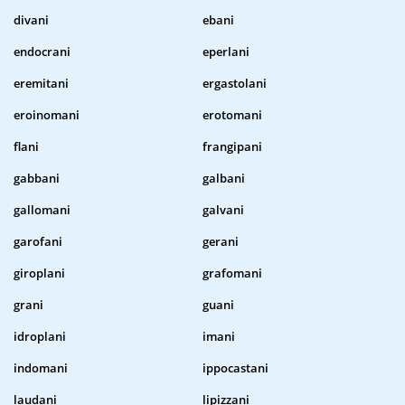
divani
ebani
endocrani
eperlani
eremitani
ergastolani
eroinomani
erotomani
flani
frangipani
gabbani
galbani
gallomani
galvani
garofani
gerani
giroplani
grafomani
grani
guani
idroplani
imani
indomani
ippocastani
laudani
lipizzani