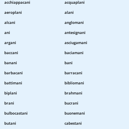
acchiappacani
acquaplani
aeroplani
alani
alcani
anglomani
ani
antesignani
argani
asciugamani
baccani
baciamani
banani
bani
barbacani
barracani
battimani
bibliomani
biplani
brahmani
brani
bucrani
bulbocastani
buonemani
butani
cabestani