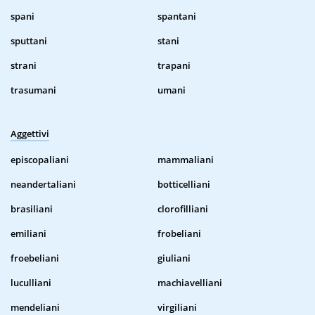
spani
spantani
sputtani
stani
strani
trapani
trasumani
umani
Aggettivi
episcopaliani
mammaliani
neandertaliani
botticelliani
brasiliani
clorofilliani
emiliani
frobeliani
froebeliani
giuliani
luculliani
machiavelliani
mendeliani
virgiliani