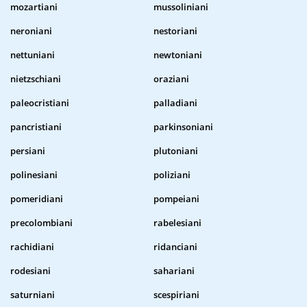
mozartiani
mussoliniani
neroniani
nestoriani
nettuniani
newtoniani
nietzschiani
oraziani
paleocristiani
palladiani
pancristiani
parkinsoniani
persiani
plutoniani
polinesiani
poliziani
pomeridiani
pompeiani
precolombiani
rabelesiani
rachidiani
ridanciani
rodesiani
sahariani
saturniani
scespiriani