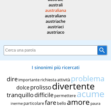
australi
australiana
australiano
austriache
austriaci
austriaco
I sinonimi più ricercati
problema
dire
importante
richiesta
attività
divertente
prolisso
dolce
acume
tranquillo
difficile
permettere
amore
fare
particolare
bello
inerme
paura