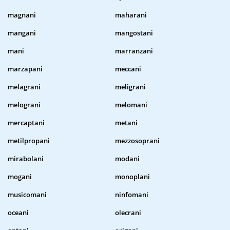
magnani
maharani
mangani
mangostani
mani
marranzani
marzapani
meccani
melagrani
meligrani
melograni
melomani
mercaptani
metani
metilpropani
mezzosoprani
mirabolani
modani
mogani
monoplani
musicomani
ninfomani
oceani
olecrani