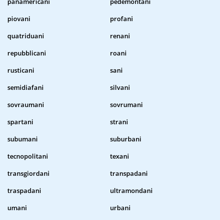
panamericani
pedemontani
piovani
profani
quatriduani
renani
repubblicani
roani
rusticani
sani
semidiafani
silvani
sovraumani
sovrumani
spartani
strani
subumani
suburbani
tecnopolitani
texani
transgiordani
transpadani
traspadani
ultramondani
umani
urbani