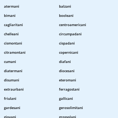
atermani
balzani
bimani
booleani
cagliaritani
centroamericani
chelleani
circumpadani
cismontani
cispadani
citramontani
copernicani
cumani
diafani
diatermani
diocesani
disumani
eteromani
extraurbani
ferragostani
friulani
gallicani
gardesani
gerosolimitani
giovani
grossolani