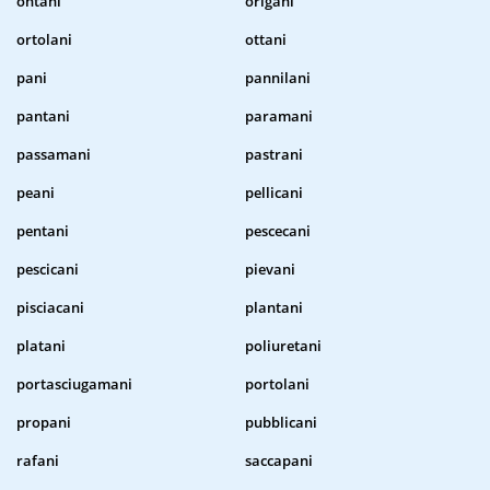
ontani
origani
ortolani
ottani
pani
pannilani
pantani
paramani
passamani
pastrani
peani
pellicani
pentani
pescecani
pescicani
pievani
pisciacani
plantani
platani
poliuretani
portasciugamani
portolani
propani
pubblicani
rafani
saccapani