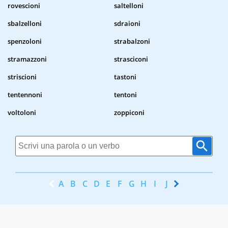
rovescioni
saltelloni
sbalzelloni
sdraioni
spenzoloni
strabalzoni
stramazzoni
strasciconi
striscioni
tastoni
tentennoni
tentoni
voltoloni
zoppiconi
A
B
C
D
E
F
G
H
I
J
K
L
M
N