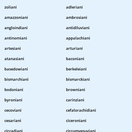
zoliani
adleriani
amazzoniani
ambrosiani
angloindiani
antidiluviani
antinomiani
appalachiani
artesiani
arturiani
atanasiani
baconiani
basedowiani
berkeleiani
bismarchiani
bismarckiani
bodoniani
browniani
byroniani
carinziani
cecoviani
cefalorachidiani
cesariani
ciceroniani
circadiani
circumvesuviani