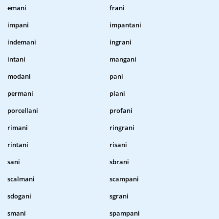
emani
frani
impani
impantani
indemani
ingrani
intani
mangani
modani
pani
permani
plani
porcellani
profani
rimani
ringrani
rintani
risani
sani
sbrani
scalmani
scampani
sdogani
sgrani
smani
spampani