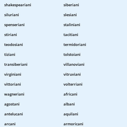
shakespeariani
siberiani
siluriani
slesiani
spenseriani
staliniani
stiriani
tacitiani
teodosiani
termidoriani
tiziani
tolstoiani
transiberiani
villanoviani
virginiani
vitruviani
vittoriani
volterriani
wagneriani
africani
agostani
albani
antelucani
aquilani
arcani
armoricani