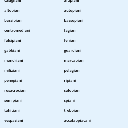
casigliani
altipiani
altopiani
autopiani
bassipiani
bassopiani
centromediani
fagiani
falsipiani
feniani
gabbiani
guardiani
mandriani
marcapiani
miliziani
pelagiani
penepiani
ripiani
rosacrociani
salopiani
semipiani
spiani
tahitiani
trebbiani
vespasiani
accalappiacani