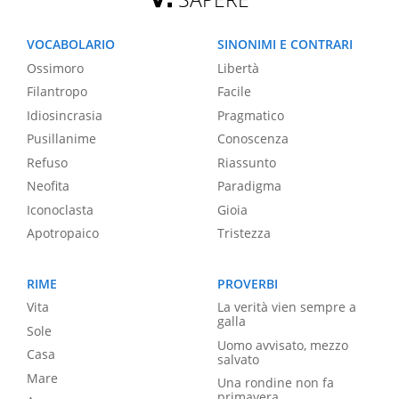
VOCABOLARIO
SINONIMI E CONTRARI
Ossimoro
Libertà
Filantropo
Facile
Idiosincrasia
Pragmatico
Pusillanime
Conoscenza
Refuso
Riassunto
Neofita
Paradigma
Iconoclasta
Gioia
Apotropaico
Tristezza
RIME
PROVERBI
Vita
La verità vien sempre a
galla
Sole
Uomo avvisato, mezzo
Casa
salvato
Mare
Una rondine non fa
primavera