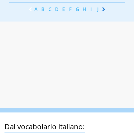
A
B
C
D
E
F
G
H
I
J
K
L
M
N
Dal vocabolario italiano: