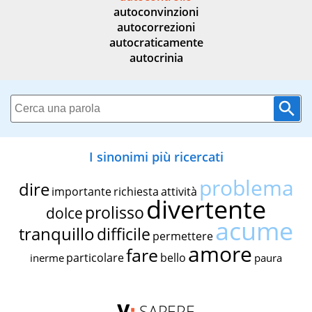
autoconvinzioni
autocorrezioni
autocraticamente
autocrinia
I sinonimi più ricercati
problema
dire
importante
richiesta
attività
divertente
prolisso
dolce
acume
tranquillo
difficile
permettere
amore
fare
particolare
bello
inerme
paura
SAPERE