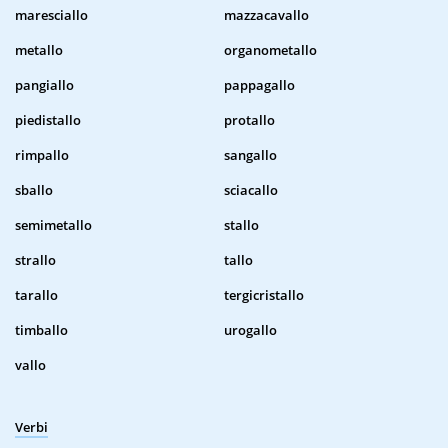
maresciallo
mazzacavallo
metallo
organometallo
pangiallo
pappagallo
piedistallo
protallo
rimpallo
sangallo
sballo
sciacallo
semimetallo
stallo
strallo
tallo
tarallo
tergicristallo
timballo
urogallo
vallo
Verbi