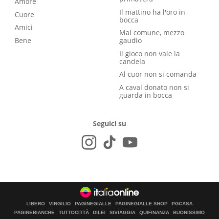
Amore
Il mattino ha l'oro in
Cuore
bocca
Amici
Mal comune, mezzo
Bene
gaudio
Il gioco non vale la
candela
Al cuor non si comanda
A caval donato non si
guarda in bocca
Seguici su
LIBERO
VIRGILIO
PAGINEGIALLE
PAGINEGIALLE SHOP
PGCASA
PAGINEBIANCHE
TUTTOCITTÀ
DILEI
SIVIAGGIA
QUIFINANZA
BUONISSIMO