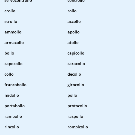
servocontrollo
controllo
crollo
rollo
scrollo
accollo
ammollo
apollo
armacollo
atollo
bollo
capicollo
capocollo
caracollo
collo
decollo
francobollo
girocollo
midollo
pollo
portabollo
protocollo
rampollo
raspollo
rincollo
rompicollo