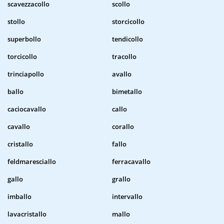
scavezzacollo
scollo
stollo
storcicollo
superbollo
tendicollo
torcicollo
tracollo
trinciapollo
avallo
ballo
bimetallo
caciocavallo
callo
cavallo
corallo
cristallo
fallo
feldmaresciallo
ferracavallo
gallo
grallo
imballo
intervallo
lavacristallo
mallo