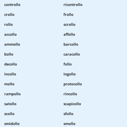
controllo
ricontrollo
crollo
frollo
rollo
scrollo
accollo
affollo
ammollo
barcollo
bollo
caracollo
decollo
follo
incollo
ingollo
mollo
protocollo
rampollo
rincollo
satollo
scapicollo
scollo
sfollo
smidollo
smollo