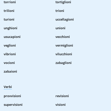
torrioni
tortiglioni
trilioni
trioni
turioni
uccellagioni
unghioni
unioni
usucapioni
vecchioni
veglioni
vermiglioni
vibrioni
vilucchioni
vocioni
zabaglioni
zabaioni
Verbi
provvisioni
revisioni
supervisioni
visioni