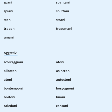
spani
spantani
spiani
sputtani
stani
strani
trapani
trasumani
umani
Aggettivi
scorreggioni
afoni
alloctoni
asincroni
atoni
autoctoni
bontemponi
borgognoni
bretoni
buoni
caledoni
consoni