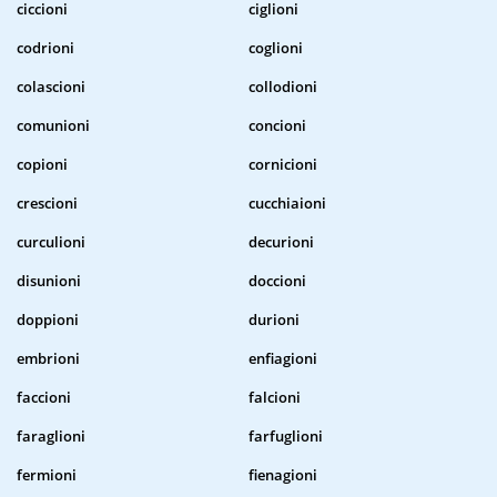
ciccioni
ciglioni
codrioni
coglioni
colascioni
collodioni
comunioni
concioni
copioni
cornicioni
crescioni
cucchiaioni
curculioni
decurioni
disunioni
doccioni
doppioni
durioni
embrioni
enfiagioni
faccioni
falcioni
faraglioni
farfuglioni
fermioni
fienagioni