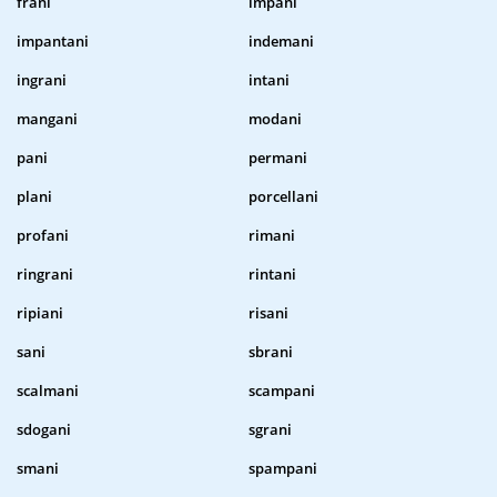
frani
impani
impantani
indemani
ingrani
intani
mangani
modani
pani
permani
plani
porcellani
profani
rimani
ringrani
rintani
ripiani
risani
sani
sbrani
scalmani
scampani
sdogani
sgrani
smani
spampani