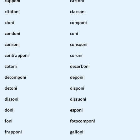
capponi
cartoni
citofoni
clacsoni
cloni
componi
condoni
coni
consoni
consuoni
contrapponi
coroni
cotoni
decarboni
decomponi
deponi
detoni
disponi
dissoni
dissuoni
doni
esponi
foni
fotocomponi
frapponi
galloni