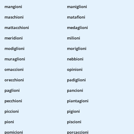
mangioni
maniglioni
maschioni
matafioni
mattacchioni
medaglioni
meridioni
milioni
modiglioni
moriglioni
muraglioni
nebbioni
omaccioni
opinioni
orecchioni
padiglioni
paglioni
pancioni
pecchioni
piantagioni
piccioni
pigioni
pioni
piscioni
pomicioni
porcaccioni