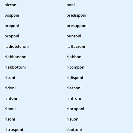
picconi
poni
posponi
predisponi
preponi
presupponi
proponi
punzoni
radiotelefoni
raffazzoni
riabbandoni
riabboni
riabbottoni
ricomponi
riconi
ridisponi
ridoni
riesponi
rintoni
rintroni
riponi
riproponi
risoni
risuoni
ritrasponi
sbottoni