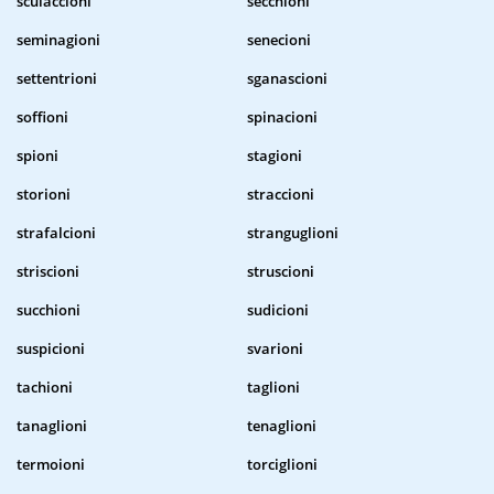
sculaccioni
secchioni
seminagioni
senecioni
settentrioni
sganascioni
soffioni
spinacioni
spioni
stagioni
storioni
straccioni
strafalcioni
stranguglioni
striscioni
struscioni
succhioni
sudicioni
suspicioni
svarioni
tachioni
taglioni
tanaglioni
tenaglioni
termoioni
torciglioni