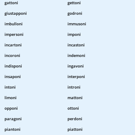
gattoni
gettoni
giustapponi
godroni
imbulloni
immusoni
impersoni
imponi
incartoni
incastoni
incoroni
indemoni
indisponi
ingavoni
insaponi
interponi
intoni
introni
limoni
mattoni
opponi
ottoni
paragoni
perdoni
piantoni
piattoni