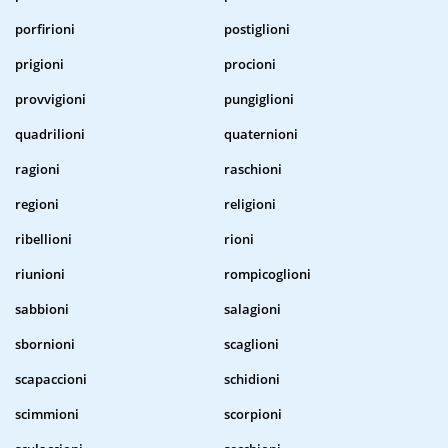
porfirioni
postiglioni
prigioni
procioni
provvigioni
pungiglioni
quadrilioni
quaternioni
ragioni
raschioni
regioni
religioni
ribellioni
rioni
riunioni
rompicoglioni
sabbioni
salagioni
sbornioni
scaglioni
scapaccioni
schidioni
scimmioni
scorpioni