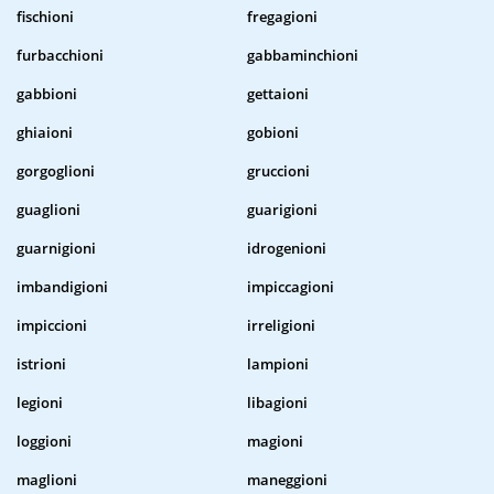
fischioni
fregagioni
furbacchioni
gabbaminchioni
gabbioni
gettaioni
ghiaioni
gobioni
gorgoglioni
gruccioni
guaglioni
guarigioni
guarnigioni
idrogenioni
imbandigioni
impiccagioni
impiccioni
irreligioni
istrioni
lampioni
legioni
libagioni
loggioni
magioni
maglioni
maneggioni