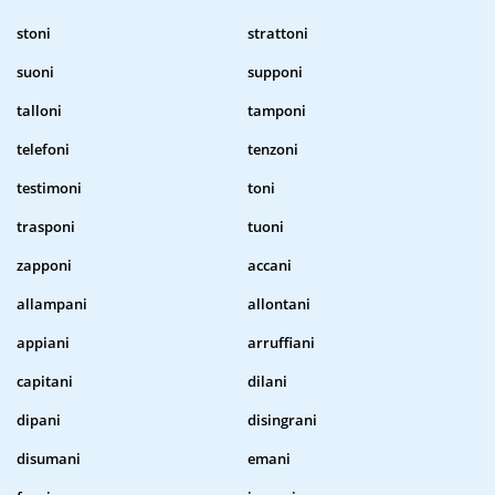
stoni
strattoni
suoni
supponi
talloni
tamponi
telefoni
tenzoni
testimoni
toni
trasponi
tuoni
zapponi
accani
allampani
allontani
appiani
arruffiani
capitani
dilani
dipani
disingrani
disumani
emani