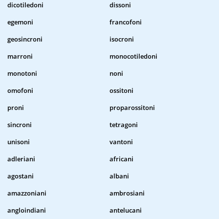
dicotiledoni
dissoni
egemoni
francofoni
geosincroni
isocroni
marroni
monocotiledoni
monotoni
noni
omofoni
ossitoni
proni
proparossitoni
sincroni
tetragoni
unisoni
vantoni
adleriani
africani
agostani
albani
amazzoniani
ambrosiani
angloindiani
antelucani