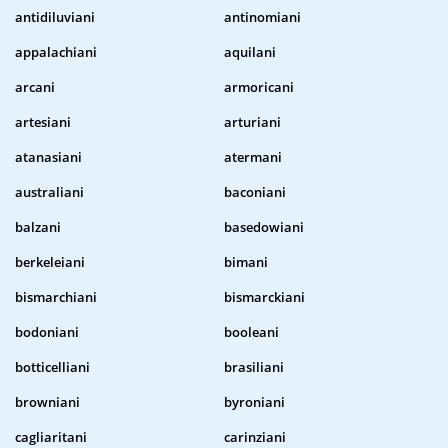
antidiluviani
antinomiani
appalachiani
aquilani
arcani
armoricani
artesiani
arturiani
atanasiani
atermani
australiani
baconiani
balzani
basedowiani
berkeleiani
bimani
bismarchiani
bismarckiani
bodoniani
booleani
botticelliani
brasiliani
browniani
byroniani
cagliaritani
carinziani