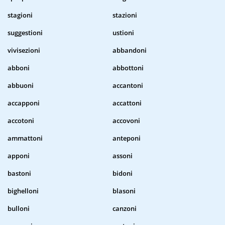
stagioni
stazioni
suggestioni
ustioni
vivisezioni
abbandoni
abboni
abbottoni
abbuoni
accantoni
accapponi
accattoni
accotoni
accovoni
ammattoni
anteponi
apponi
assoni
bastoni
bidoni
bighelloni
blasoni
bulloni
canzoni