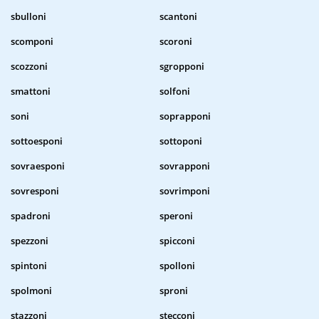
sbulloni
scantoni
scomponi
scoroni
scozzoni
sgropponi
smattoni
solfoni
soni
soprapponi
sottoesponi
sottoponi
sovraesponi
sovrapponi
sovresponi
sovrimponi
spadroni
speroni
spezzoni
spicconi
spintoni
spolloni
spolmoni
sproni
stazzoni
stecconi