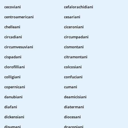
cecoviani
cefalorachidiani
centroamericani
cesariani
chelleani
ciceroniani
circadiani
circumpadani
circumvesuviani
cismontani
cispadani
citramontani
clorofilliani
colcosiani
colligiani
confuciani
copernicani
cumani
danubiani
deamicisiani
diafani
diatermani
dickensiani
diocesani
disumani
draconiani