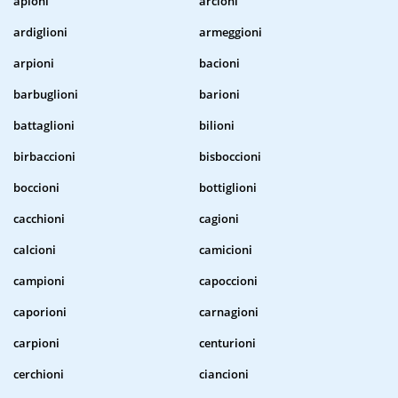
apioni
arcioni
ardiglioni
armeggioni
arpioni
bacioni
barbuglioni
barioni
battaglioni
bilioni
birbaccioni
bisboccioni
boccioni
bottiglioni
cacchioni
cagioni
calcioni
camicioni
campioni
capoccioni
caporioni
carnagioni
carpioni
centurioni
cerchioni
ciancioni