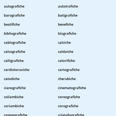
autografiche
autotrofiche
barografiche
batigrafiche
beatifiche
benefiche
bibliografiche
biografiche
cablografiche
calciche
calcografiche
caldaiche
calligrafiche
calorifiche
cardiotoraciche
cartografiche
catodiche
cherubiche
cianografiche
cinematografiche
coliambiche
coreografiche
coriambiche
corografiche
cosmografiche
cristallografiche