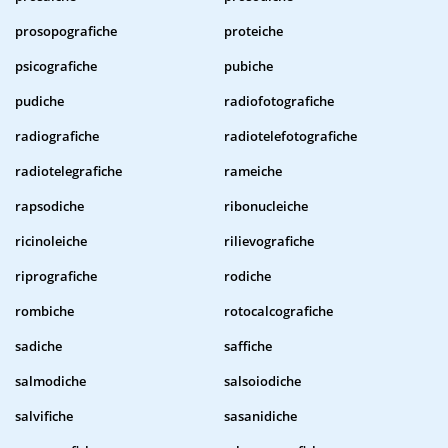
prosopografiche
proteiche
psicografiche
pubiche
pudiche
radiofotografiche
radiografiche
radiotelefotografiche
radiotelegrafiche
rameiche
rapsodiche
ribonucleiche
ricinoleiche
rilievografiche
riprografiche
rodiche
rombiche
rotocalcografiche
sadiche
saffiche
salmodiche
salsoiodiche
salvifiche
sasanidiche