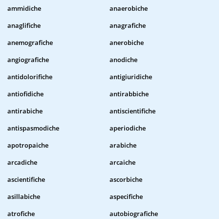
ammidiche
anaerobiche
anaglifiche
anagrafiche
anemografiche
anerobiche
angiografiche
anodiche
antidolorifiche
antigiuridiche
antiofidiche
antirabbiche
antirabiche
antiscientifiche
antispasmodiche
aperiodiche
apotropaiche
arabiche
arcadiche
arcaiche
ascientifiche
ascorbiche
asillabiche
aspecifiche
atrofiche
autobiografiche