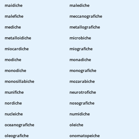
maidiche
malediche
malefiche
meccanografiche
mediche
metallografiche
metalloidiche
microbiche
miocardiche
miografiche
modiche
monadiche
monodiche
monografiche
monosillabiche
mozarabiche
munifiche
neurotrofiche
nordiche
nosografiche
nucleiche
numidiche
oceanografiche
oleiche
oleografiche
onomatopeiche