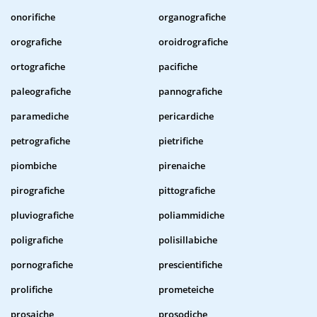
onorifiche
organografiche
orografiche
oroidrografiche
ortografiche
pacifiche
paleografiche
pannografiche
paramediche
pericardiche
petrografiche
pietrifiche
piombiche
pirenaiche
pirografiche
pittografiche
pluviografiche
poliammidiche
poligrafiche
polisillabiche
pornografiche
prescientifiche
prolifiche
prometeiche
prosaiche
prosodiche