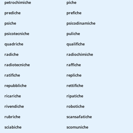
petrochimiche
piche
prediche
prefiche
psiche
psicodinamiche
psicotecniche
puliche
quadriche
qualifiche
radiche
radiochimiche
radiotecniche
raffiche
ratifiche
repliche
repubbliche
rettifiche
ricariche
ripatiche
rivendiche
robotiche
rubriche
scansafatiche
sciabiche
scomuniche