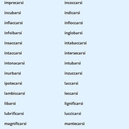
imprecarsi
incoccarsi
incubarsi
indicarsi
infiaccarsi
infioccarsi
infoibarsi
inglobarsi
insaccarsi
intabaccarsi
intaccarsi
intersecarsi
intonacarsi
intubarsi
inurbarsi
inzuccarsi
ipotecarsi
laccarsi
lambiccarsi
leccarsi
libarsi
lignificarsi
lubrificarsi
luccicarsi
magnificarsi
mantecarsi