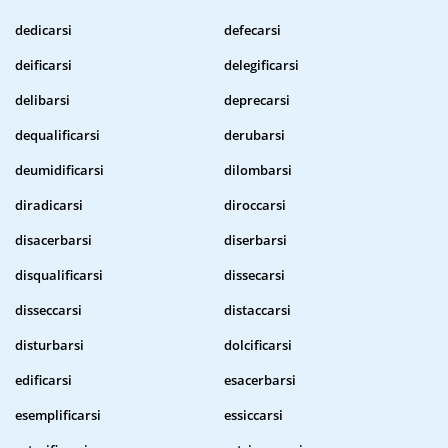
dedicarsi
defecarsi
deificarsi
delegificarsi
delibarsi
deprecarsi
dequalificarsi
derubarsi
deumidificarsi
dilombarsi
diradicarsi
diroccarsi
disacerbarsi
diserbarsi
disqualificarsi
dissecarsi
disseccarsi
distaccarsi
disturbarsi
dolcificarsi
edificarsi
esacerbarsi
esemplificarsi
essiccarsi