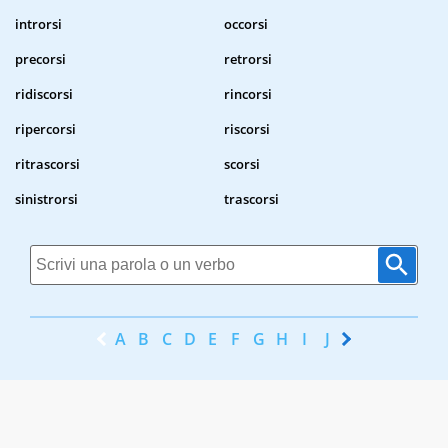
introrsi
occorsi
precorsi
retrorsi
ridiscorsi
rincorsi
ripercorsi
riscorsi
ritrascorsi
scorsi
sinistrorsi
trascorsi
A
B
C
D
E
F
G
H
I
J
K
L
M
N