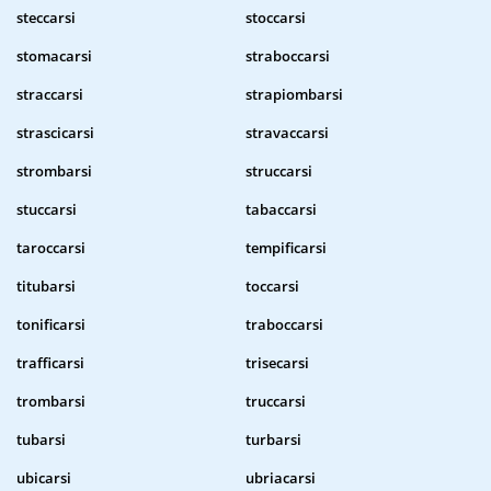
steccarsi
stoccarsi
stomacarsi
straboccarsi
straccarsi
strapiombarsi
strascicarsi
stravaccarsi
strombarsi
struccarsi
stuccarsi
tabaccarsi
taroccarsi
tempificarsi
titubarsi
toccarsi
tonificarsi
traboccarsi
trafficarsi
trisecarsi
trombarsi
truccarsi
tubarsi
turbarsi
ubicarsi
ubriacarsi