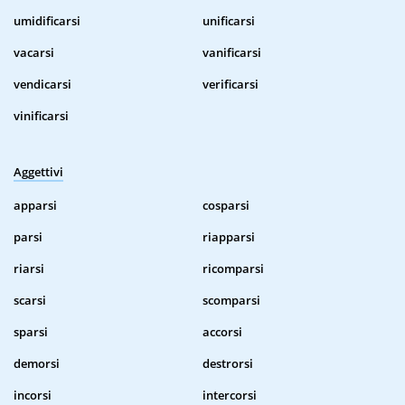
umidificarsi
unificarsi
vacarsi
vanificarsi
vendicarsi
verificarsi
vinificarsi
Aggettivi
apparsi
cosparsi
parsi
riapparsi
riarsi
ricomparsi
scarsi
scomparsi
sparsi
accorsi
demorsi
destrorsi
incorsi
intercorsi