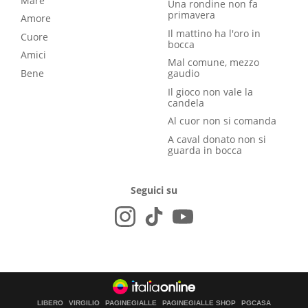
Mare
Una rondine non fa
primavera
Amore
Il mattino ha l'oro in
Cuore
bocca
Amici
Mal comune, mezzo
Bene
gaudio
Il gioco non vale la
candela
Al cuor non si comanda
A caval donato non si
guarda in bocca
Seguici su
LIBERO
VIRGILIO
PAGINEGIALLE
PAGINEGIALLE SHOP
PGCASA