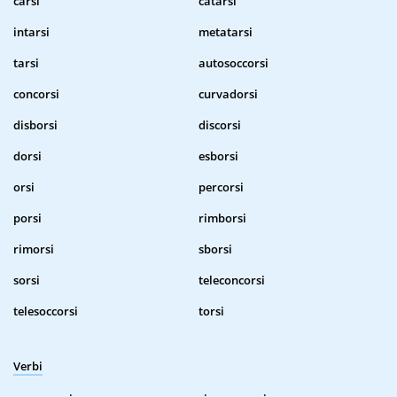
carsi
catarsi
intarsi
metatarsi
tarsi
autosoccorsi
concorsi
curvadorsi
disborsi
discorsi
dorsi
esborsi
orsi
percorsi
porsi
rimborsi
rimorsi
sborsi
sorsi
teleconcorsi
telesoccorsi
torsi
Verbi