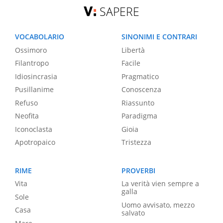
SAPERE
VOCABOLARIO
SINONIMI E CONTRARI
Ossimoro
Libertà
Filantropo
Facile
Idiosincrasia
Pragmatico
Pusillanime
Conoscenza
Refuso
Riassunto
Neofita
Paradigma
Iconoclasta
Gioia
Apotropaico
Tristezza
RIME
PROVERBI
Vita
La verità vien sempre a
galla
Sole
Uomo avvisato, mezzo
Casa
salvato