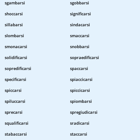
sgambarsi
sgobbarsi
shoccarsi
significarsi
sillabarsi
sindacarsi
slombarsi
smaccarsi
smonacarsi
snobbarsi
solidificarsi
sopraedificarsi
sopredificarsi
spaccarsi
specificarsi
spiaccicarsi
spiccarsi
spiccicarsi
spiluccarsi
spiombarsi
sprecarsi
spregiudicarsi
squalificarsi
sradicarsi
stabaccarsi
staccarsi