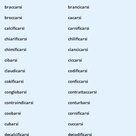
braccarsi
brancicarsi
broccarsi
cacarsi
calcificarsi
carnificarsi
chiarificarsi
chilificarsi
chimificarsi
ciancicarsi
cibarsi
ciccarsi
claudicarsi
codificarsi
cokificarsi
conficcarsi
conglobarsi
contrattaccarsi
controindicarsi
conturbarsi
coobarsi
cornificarsi
cubarsi
cuccarsi
decalcificarsi
decodificarsi