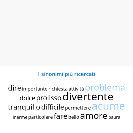
I sinonimi più ricercati
problema
dire
importante
richiesta
attività
divertente
prolisso
dolce
acume
tranquillo
difficile
permettere
amore
fare
particolare
bello
inerme
paura