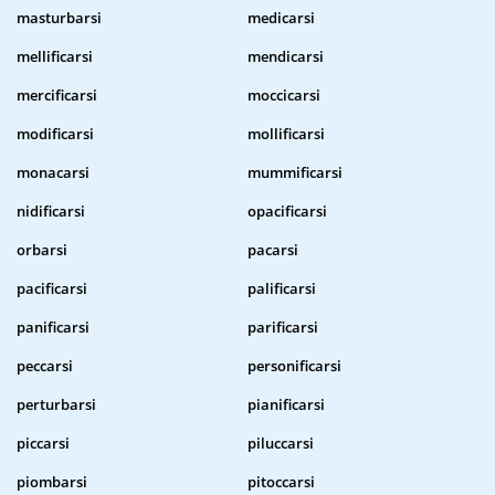
masturbarsi
medicarsi
mellificarsi
mendicarsi
mercificarsi
moccicarsi
modificarsi
mollificarsi
monacarsi
mummificarsi
nidificarsi
opacificarsi
orbarsi
pacarsi
pacificarsi
palificarsi
panificarsi
parificarsi
peccarsi
personificarsi
perturbarsi
pianificarsi
piccarsi
piluccarsi
piombarsi
pitoccarsi