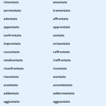
rimontato
smontato
sormontato
tramontato
adontato
affrontato
appontato
approntato
confrontato
contato
improntato
orizzontato
raccontato
raffrontato
rendicontato
riaffrontato
riconfrontato
ricontato
riscontato
scontato
accentato
accontentato
addentato
addormentato
aggiuntato
agguantato