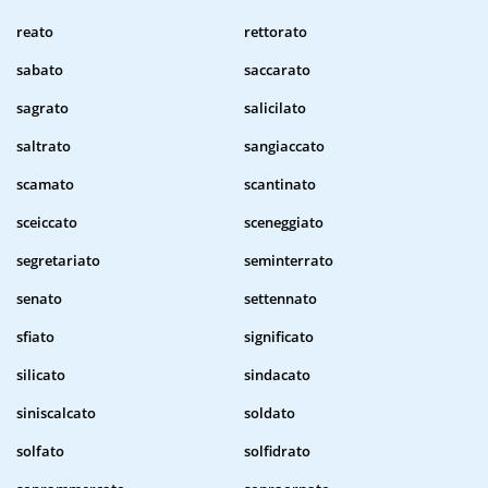
reato
rettorato
sabato
saccarato
sagrato
salicilato
saltrato
sangiaccato
scamato
scantinato
sceiccato
sceneggiato
segretariato
seminterrato
senato
settennato
sfiato
significato
silicato
sindacato
siniscalcato
soldato
solfato
solfidrato