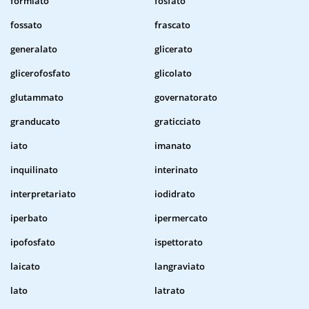
formiato
fosfato
fossato
frascato
generalato
glicerato
glicerofosfato
glicolato
glutammato
governatorato
granducato
graticciato
iato
imanato
inquilinato
interinato
interpretariato
iodidrato
iperbato
ipermercato
ipofosfato
ispettorato
laicato
langraviato
lato
latrato