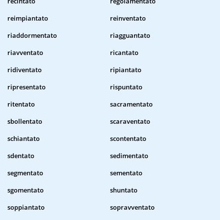
recintato
regolamentato
reimpiantato
reinventato
riaddormentato
riagguantato
riavventato
ricantato
ridiventato
ripiantato
ripresentato
rispuntato
ritentato
sacramentato
sbollentato
scaraventato
schiantato
scontentato
sdentato
sedimentato
segmentato
sementato
sgomentato
shuntato
soppiantato
sopravventato