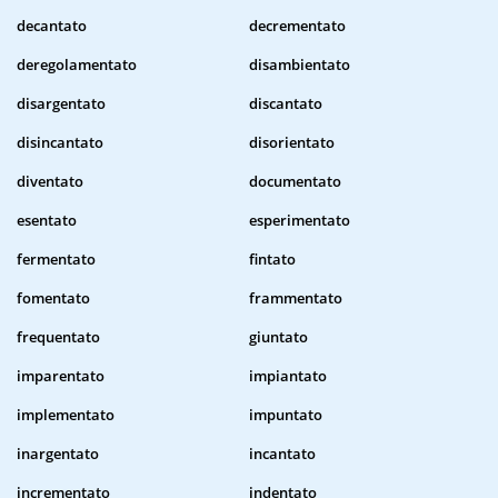
decantato
decrementato
deregolamentato
disambientato
disargentato
discantato
disincantato
disorientato
diventato
documentato
esentato
esperimentato
fermentato
fintato
fomentato
frammentato
frequentato
giuntato
imparentato
impiantato
implementato
impuntato
inargentato
incantato
incrementato
indentato