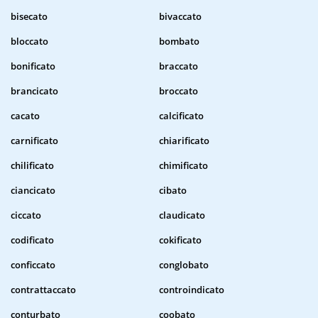
bisecato
bivaccato
bloccato
bombato
bonificato
braccato
brancicato
broccato
cacato
calcificato
carnificato
chiarificato
chilificato
chimificato
ciancicato
cibato
ciccato
claudicato
codificato
cokificato
conficcato
conglobato
contrattaccato
controindicato
conturbato
coobato