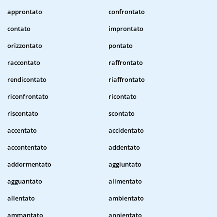
approntato
confrontato
contato
improntato
orizzontato
pontato
raccontato
raffrontato
rendicontato
riaffrontato
riconfrontato
ricontato
riscontato
scontato
accentato
accidentato
accontentato
addentato
addormentato
aggiuntato
agguantato
alimentato
allentato
ambientato
ammantato
annientato