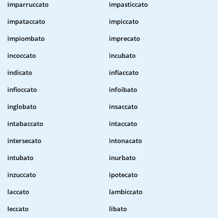
imparruccato
impasticcato
impataccato
impiccato
impiombato
imprecato
incoccato
incubato
indicato
infiaccato
infioccato
infoibato
inglobato
insaccato
intabaccato
intaccato
intersecato
intonacato
intubato
inurbato
inzuccato
ipotecato
laccato
lambiccato
leccato
libato