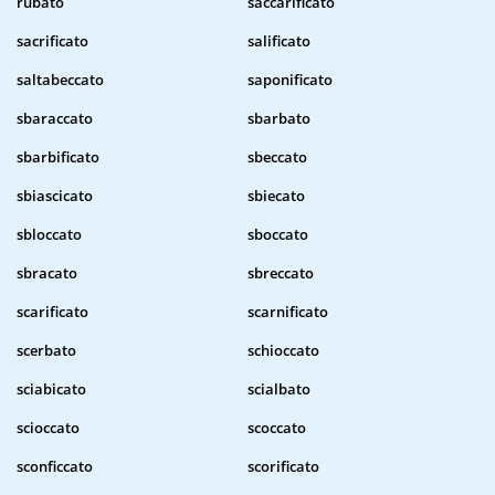
rubato
saccarificato
sacrificato
salificato
saltabeccato
saponificato
sbaraccato
sbarbato
sbarbificato
sbeccato
sbiascicato
sbiecato
sbloccato
sboccato
sbracato
sbreccato
scarificato
scarnificato
scerbato
schioccato
sciabicato
scialbato
scioccato
scoccato
sconficcato
scorificato