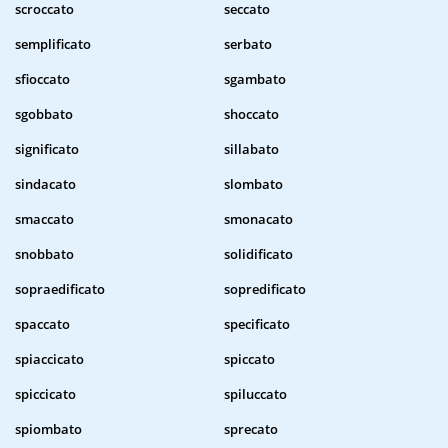
scroccato
seccato
semplificato
serbato
sfioccato
sgambato
sgobbato
shoccato
significato
sillabato
sindacato
slombato
smaccato
smonacato
snobbato
solidificato
sopraedificato
sopredificato
spaccato
specificato
spiaccicato
spiccato
spiccicato
spiluccato
spiombato
sprecato