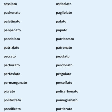
ossalato
ostiariato
padronato
pagliolato
palatinato
palato
panpepato
papato
pascialato
patriarcato
patriziato
patronato
peccato
peculato
perborato
perclorato
perfosfato
pergolato
permanganato
persolfato
picrato
policarbonato
polifosfato
pomogranato
pontificato
portierato