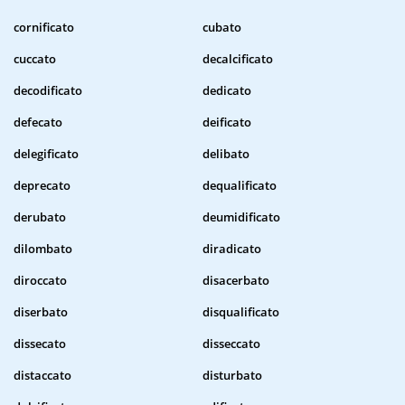
cornificato
cubato
cuccato
decalcificato
decodificato
dedicato
defecato
deificato
delegificato
delibato
deprecato
dequalificato
derubato
deumidificato
dilombato
diradicato
diroccato
disacerbato
diserbato
disqualificato
dissecato
disseccato
distaccato
disturbato