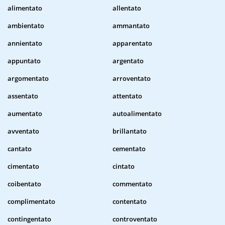
alimentato
allentato
ambientato
ammantato
annientato
apparentato
appuntato
argentato
argomentato
arroventato
assentato
attentato
aumentato
autoalimentato
avventato
brillantato
cantato
cementato
cimentato
cintato
coibentato
commentato
complimentato
contentato
contingentato
controventato