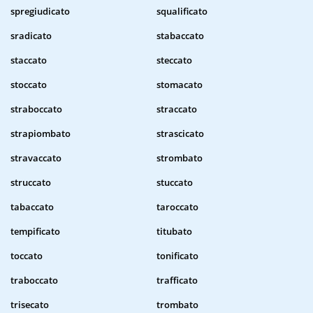
spregiudicato
squalificato
sradicato
stabaccato
staccato
steccato
stoccato
stomacato
straboccato
straccato
strapiombato
strascicato
stravaccato
strombato
struccato
stuccato
tabaccato
taroccato
tempificato
titubato
toccato
tonificato
traboccato
trafficato
trisecato
trombato