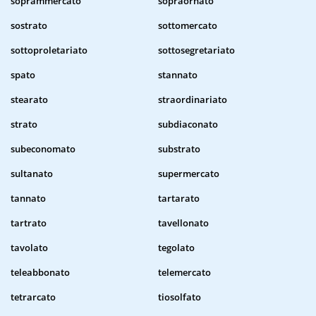
soprammercato
sopraornato
sostrato
sottomercato
sottoproletariato
sottosegretariato
spato
stannato
stearato
straordinariato
strato
subdiaconato
subeconomato
substrato
sultanato
supermercato
tannato
tartarato
tartrato
tavellonato
tavolato
tegolato
teleabbonato
telemercato
tetrarcato
tiosolfato