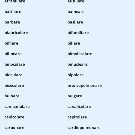
atrabiliare
ausiliare
bacillare
balneare
barbare
basilare
biauricolare
bifamiliare
bifilare
biliare
bilineare
bimolecolare
binoculare
binucleare
bioculare
bipolare
bisecolare
broncopolmonare
bulbare
bulgare
campanulare
canalicolare
canicolare
capitolare
carbonare
cardiopolmonare