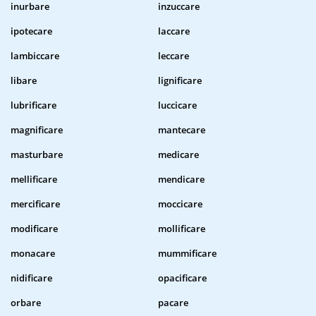
inurbare
inzuccare
ipotecare
laccare
lambiccare
leccare
libare
lignificare
lubrificare
luccicare
magnificare
mantecare
masturbare
medicare
mellificare
mendicare
mercificare
moccicare
modificare
mollificare
monacare
mummificare
nidificare
opacificare
orbare
pacare