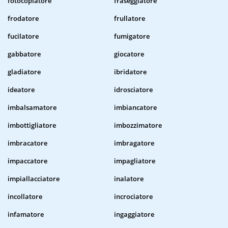
fotocopiatore
fraseggiatore
frodatore
frullatore
fucilatore
fumigatore
gabbatore
giocatore
gladiatore
ibridatore
ideatore
idrosciatore
imbalsamatore
imbiancatore
imbottigliatore
imbozzimatore
imbracatore
imbragatore
impaccatore
impagliatore
impiallacciatore
inalatore
incollatore
incrociatore
infamatore
ingaggiatore