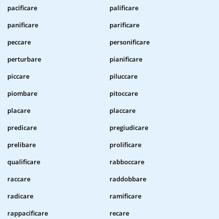
pacificare
palificare
panificare
parificare
peccare
personificare
perturbare
pianificare
piccare
piluccare
piombare
pitoccare
placare
placcare
predicare
pregiudicare
prelibare
prolificare
qualificare
rabboccare
raccare
raddobbare
radicare
ramificare
rappacificare
recare