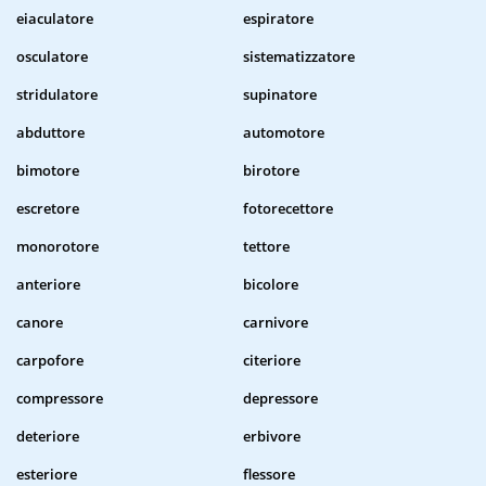
eiaculatore
espiratore
osculatore
sistematizzatore
stridulatore
supinatore
abduttore
automotore
bimotore
birotore
escretore
fotorecettore
monorotore
tettore
anteriore
bicolore
canore
carnivore
carpofore
citeriore
compressore
depressore
deteriore
erbivore
esteriore
flessore