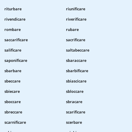
riturbare
riunificare
rivendicare
riverificare
rombare
rubare
saccarificare
sacrificare
salificare
saltabeccare
saponificare
sbaraccare
sbarbare
sbarbificare
sbeccare
sbiascicare
sbiecare
sbloccare
sboccare
sbracare
sbreccare
scarificare
scarnificare
scerbare