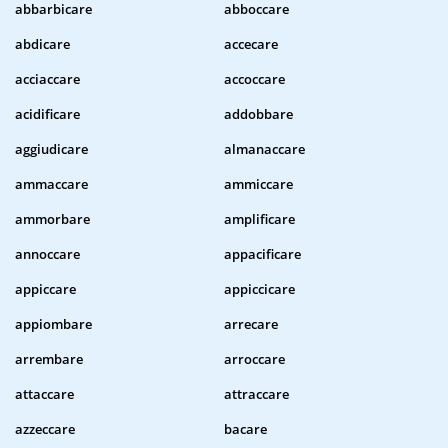
abbarbicare
abboccare
abdicare
accecare
acciaccare
accoccare
acidificare
addobbare
aggiudicare
almanaccare
ammaccare
ammiccare
ammorbare
amplificare
annoccare
appacificare
appiccare
appiccicare
appiombare
arrecare
arrembare
arroccare
attaccare
attraccare
azzeccare
bacare