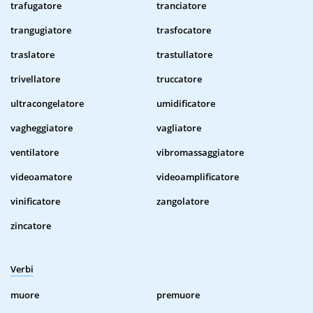
trafugatore
tranciatore
trangugiatore
trasfocatore
traslatore
trastullatore
trivellatore
truccatore
ultracongelatore
umidificatore
vagheggiatore
vagliatore
ventilatore
vibromassaggiatore
videoamatore
videoamplificatore
vinificatore
zangolatore
zincatore
Verbi
muore
premuore