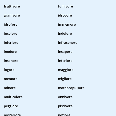
fruttivore
fumivore
granivore
idrocore
idrofore
immemore
incolore
indolore
inferiore
infrasonore
inodore
insapore
insonore
interiore
logore
maggiore
memore
migliore
minore
motopropulsore
multicolore
onnivore
peggiore
piscivore
posteriore
poziore