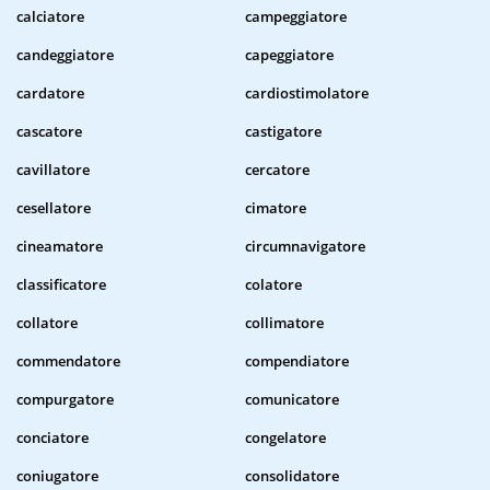
calciatore
campeggiatore
candeggiatore
capeggiatore
cardatore
cardiostimolatore
cascatore
castigatore
cavillatore
cercatore
cesellatore
cimatore
cineamatore
circumnavigatore
classificatore
colatore
collatore
collimatore
commendatore
compendiatore
compurgatore
comunicatore
conciatore
congelatore
coniugatore
consolidatore