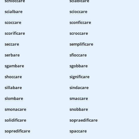
schioccare
sciabicare
scialbare
scioccare
scoccare
sconficcare
scorificare
scroccare
seccare
semplificare
serbare
sfioccare
sgambare
sgobbare
shoccare
significare
sillabare
sindacare
slombare
smaccare
smonacare
snobbare
solidificare
sopraedificare
sopredificare
spaccare