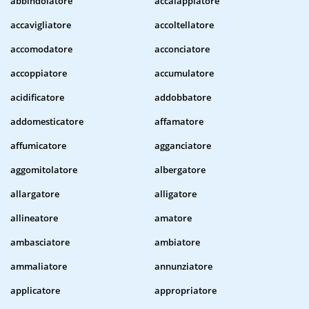
abbindolatore
accalappiatore
accavigliatore
accoltellatore
accomodatore
acconciatore
accoppiatore
accumulatore
acidificatore
addobbatore
addomesticatore
affamatore
affumicatore
agganciatore
aggomitolatore
albergatore
allargatore
alligatore
allineatore
amatore
ambasciatore
ambiatore
ammaliatore
annunziatore
applicatore
appropriatore