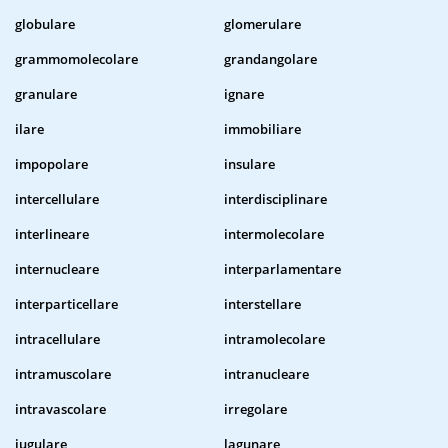
globulare
glomerulare
grammomolecolare
grandangolare
granulare
ignare
ilare
immobiliare
impopolare
insulare
intercellulare
interdisciplinare
interlineare
intermolecolare
internucleare
interparlamentare
interparticellare
interstellare
intracellulare
intramolecolare
intramuscolare
intranucleare
intravascolare
irregolare
iugulare
lagunare