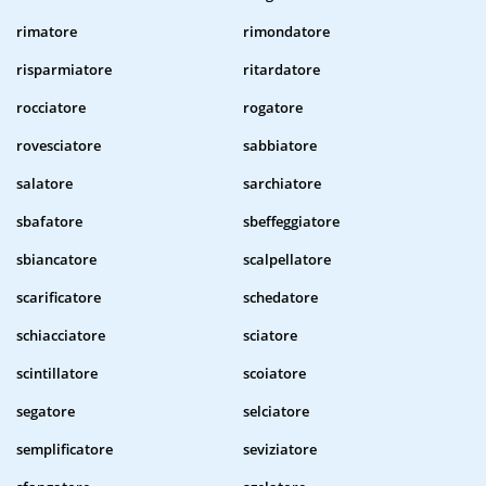
rimatore
rimondatore
risparmiatore
ritardatore
rocciatore
rogatore
rovesciatore
sabbiatore
salatore
sarchiatore
sbafatore
sbeffeggiatore
sbiancatore
scalpellatore
scarificatore
schedatore
schiacciatore
sciatore
scintillatore
scoiatore
segatore
selciatore
semplificatore
seviziatore