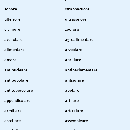
sonore
strappacuore
ulteriore
ultrasonore
viciniore
zoofore
acellulare
agroalimentare
alimentare
alveolare
amare
ancillare
antinucleare
antiparlamentare
antipopolare
antisolare
antitubercolare
apolare
appendicolare
arillare
armillare
articolare
ascellare
assembleare