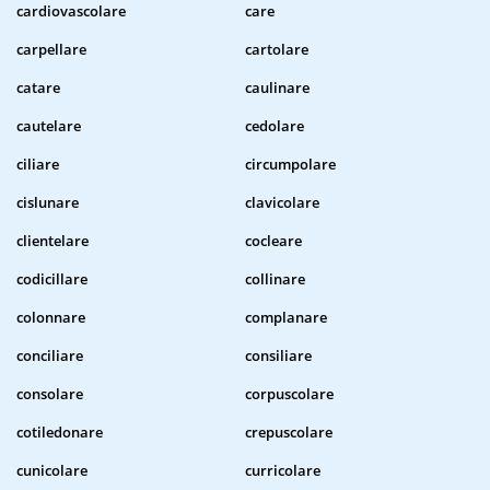
cardiovascolare
care
carpellare
cartolare
catare
caulinare
cautelare
cedolare
ciliare
circumpolare
cislunare
clavicolare
clientelare
cocleare
codicillare
collinare
colonnare
complanare
conciliare
consiliare
consolare
corpuscolare
cotiledonare
crepuscolare
cunicolare
curricolare