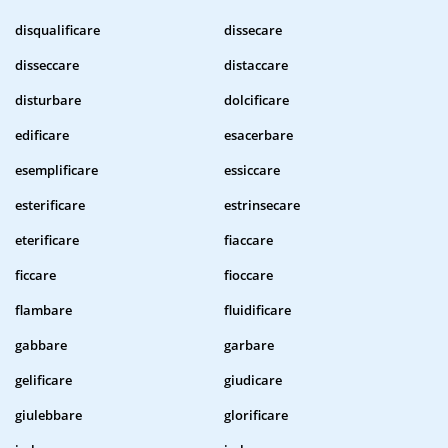
disqualificare
dissecare
disseccare
distaccare
disturbare
dolcificare
edificare
esacerbare
esemplificare
essiccare
esterificare
estrinsecare
eterificare
fiaccare
ficcare
fioccare
flambare
fluidificare
gabbare
garbare
gelificare
giudicare
giulebbare
glorificare