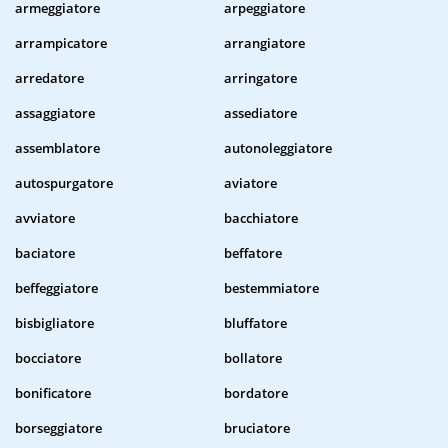
armeggiatore
arpeggiatore
arrampicatore
arrangiatore
arredatore
arringatore
assaggiatore
assediatore
assemblatore
autonoleggiatore
autospurgatore
aviatore
avviatore
bacchiatore
baciatore
beffatore
beffeggiatore
bestemmiatore
bisbigliatore
bluffatore
bocciatore
bollatore
bonificatore
bordatore
borseggiatore
bruciatore