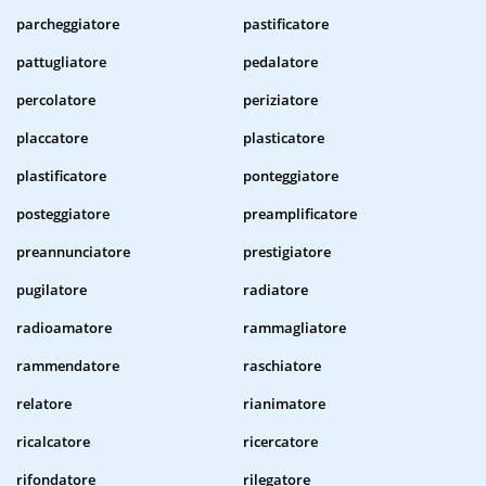
parcheggiatore
pastificatore
pattugliatore
pedalatore
percolatore
periziatore
placcatore
plasticatore
plastificatore
ponteggiatore
posteggiatore
preamplificatore
preannunciatore
prestigiatore
pugilatore
radiatore
radioamatore
rammagliatore
rammendatore
raschiatore
relatore
rianimatore
ricalcatore
ricercatore
rifondatore
rilegatore