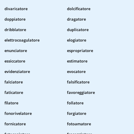
divaricatore
dolcificatore
doppiatore
dragatore
dribblatore
duplicatore
elettrocoagulatore
elogiatore
enunciatore
espropriatore
essiccatore
estimatore
evidenziatore
evocatore
falciatore
falsificatore
faticatore
favoreggiatore
filatore
follatore
fonorivelatore
forgiatore
fornicatore
fotoamatore