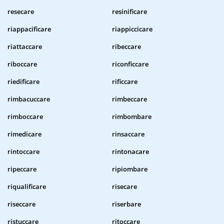
resecare
resinificare
riappacificare
riappiccicare
riattaccare
ribeccare
riboccare
riconficcare
riedificare
rificcare
rimbacuccare
rimbeccare
rimboccare
rimbombare
rimedicare
rinsaccare
rintoccare
rintonacare
ripeccare
ripiombare
riqualificare
risecare
riseccare
riserbare
ristuccare
ritoccare