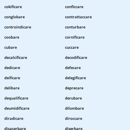
cokificare
conficcare
conglobare
contrattaccare
controindicare
conturbare
coobare
cornificare
cubare
cuccare
decalcificare
decodificare
dedicare
defecare
deificare
delegificare
delibare
deprecare
dequalificare
derubare
deumidificare
dilombare
diradicare
diroccare
disacerbare
diserbare