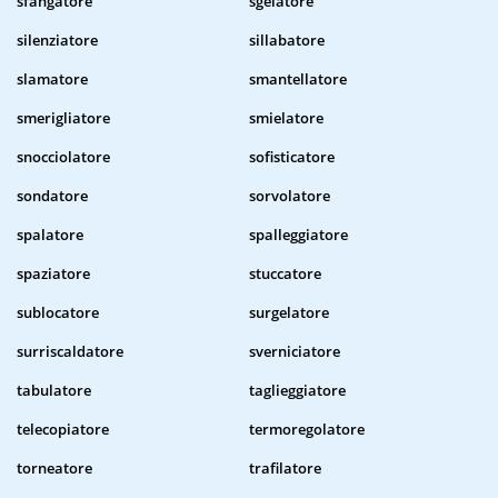
sfangatore
sgelatore
silenziatore
sillabatore
slamatore
smantellatore
smerigliatore
smielatore
snocciolatore
sofisticatore
sondatore
sorvolatore
spalatore
spalleggiatore
spaziatore
stuccatore
sublocatore
surgelatore
surriscaldatore
sverniciatore
tabulatore
taglieggiatore
telecopiatore
termoregolatore
torneatore
trafilatore