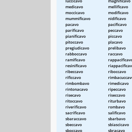
luccicavo
magnificavo
medicavo
mellificavo
moccicavo
modificavo
mummificavo
nidificavo
pacavo
pacificavo
parificavo
peccavo
pianificavo
piccavo
pitoccavo
placavo
pregiudicavo
prelibavo
rabboccavo
raccavo
ramificavo
rappacificav
resinificavo
riappacifica
ribeccavo
riboccavo
rificcavo
rimbacuccav
rimbombavo
rimedicavo
rintonacavo
ripeccavo
risecavo
riseccavo
ritoccavo
riturbavo
riverificavo
rombavo
sacrificavo
salificavo
sbaraccavo
sbarbavo
sbeccavo
sbiascicavo
sboccavo
sbracavo