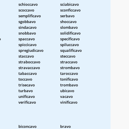
schioccavo
sciabicavo
scoccavo
sconficcavo
semplificavo
serbavo
sgobbavo
shoccavo
sindacavo
slombavo
snobbavo
solidificavo
o
spaccavo
specificavo
spiccicavo
spiluccavo
spregiudicavo
squalificavo
staccavo
steccavo
straboccavo
straccavo
stravaccavo
strombavo
tabaccavo
taroccavo
toccavo
tonificavo
trisecavo
trombavo
turbavo
ubicavo
unificavo
vacavo
verificavo
vinificavo
biconcavo
bravo