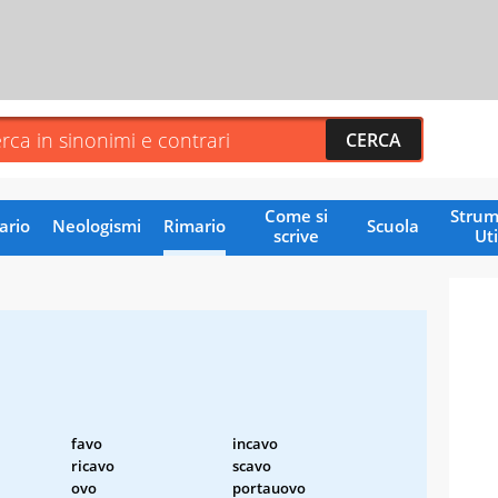
Come si
Strum
ario
Neologismi
Rimario
Scuola
scrive
Uti
favo
incavo
ricavo
scavo
ovo
portauovo