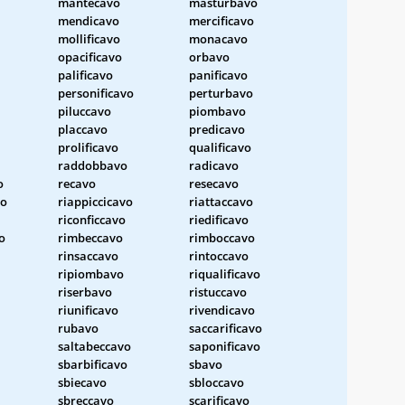
mantecavo
masturbavo
mendicavo
mercificavo
mollificavo
monacavo
opacificavo
orbavo
palificavo
panificavo
personificavo
perturbavo
piluccavo
piombavo
placcavo
predicavo
prolificavo
qualificavo
raddobbavo
radicavo
o
recavo
resecavo
vo
riappiccicavo
riattaccavo
riconficcavo
riedificavo
o
rimbeccavo
rimboccavo
rinsaccavo
rintoccavo
ripiombavo
riqualificavo
riserbavo
ristuccavo
riunificavo
rivendicavo
rubavo
saccarificavo
saltabeccavo
saponificavo
sbarbificavo
sbavo
sbiecavo
sbloccavo
sbreccavo
scarificavo