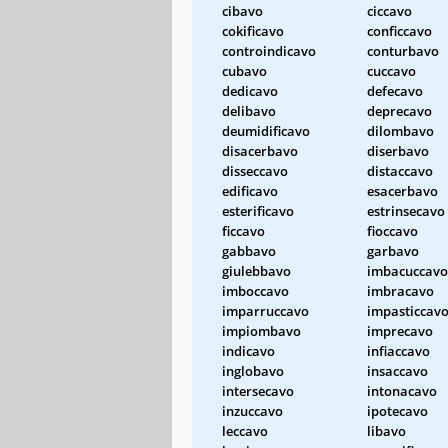
cibavo
ciccavo
cokificavo
conficcavo
controindicavo
conturbavo
cubavo
cuccavo
dedicavo
defecavo
delibavo
deprecavo
deumidificavo
dilombavo
disacerbavo
diserbavo
disseccavo
distaccavo
edificavo
esacerbavo
esterificavo
estrinsecavo
ficcavo
fioccavo
gabbavo
garbavo
giulebbavo
imbacuccavo
imboccavo
imbracavo
imparruccavo
impasticcav
impiombavo
imprecavo
indicavo
infiaccavo
inglobavo
insaccavo
intersecavo
intonacavo
inzuccavo
ipotecavo
leccavo
libavo