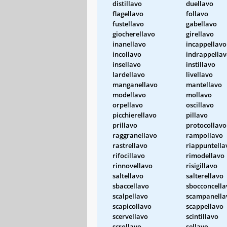
distillavo
duellavo
flagellavo
follavo
fustellavo
gabellavo
giocherellavo
girellavo
inanellavo
incappellavo
incollavo
indrappella
insellavo
instillavo
lardellavo
livellavo
manganellavo
mantellavo
modellavo
mollavo
orpellavo
oscillavo
picchierellavo
pillavo
prillavo
protocollavo
raggranellavo
rampollavo
rastrellavo
riappuntella
rifocillavo
rimodellavo
rinnovellavo
risigillavo
saltellavo
salterellavo
sbaccellavo
sbocconcella
scalpellavo
scampanella
scapicollavo
scappellavo
scervellavo
scintillavo
scrollavo
sellavo