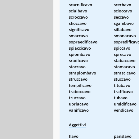
scarnificavo
scerbavo
scialbavo
scioccavo
scroccavo
seccavo
sfioccavo
sgambavo
significavo
sillabavo
smaccavo
smonacavo
sopraedificavo
sopredificav
spiaccicavo
spiccavo
spiombavo
sprecavo
sradicavo
stabaccavo
stoccavo
stomacavo
strapiombavo
strascicavo
struccavo
stuccavo
tempificavo
titubavo
traboccavo
trafficavo
truccavo
tubavo
ubriacavo
umidificavo
vanificavo
vendicavo
Aggettivi
flavo
panslavo