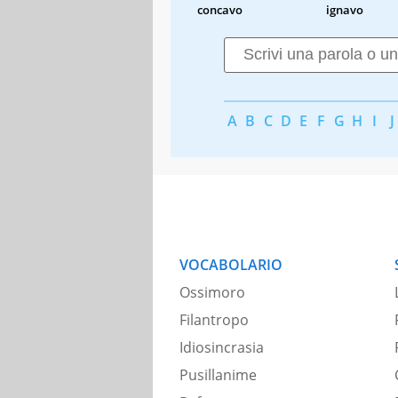
concavo
ignavo
A
B
C
D
E
F
G
H
I
J
VOCABOLARIO
Ossimoro
Filantropo
Idiosincrasia
Pusillanime