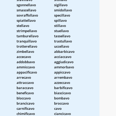
sgonnellavo
sigillavo
smascellavo
smidollavo
sovraffollavo
specillavo
spiattellavo
spillavo
stellavo
stillavo
strimpellavo
stuellavo
tamburellavo
tassellavo
tranquillavo
trastullavo
trotterellavo
uccellavo
zimbellavo
abbarbicavo
accecavo
acciaccavo
addobbavo
aggiudicavo
ammiccavo
ammorbavo
appacificavo
appiccavo
arrecavo
arrembavo
attraccavo
azzeccavo
baraccavo
barbificavo
beneficavo
biascicavo
bloccavo
bombavo
brancicavo
broccavo
carnificavo
cavo
chimificavo
ciancicavo