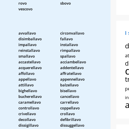
rovo
sbovo
vescovo
I
avvallavo
circonvallavo
disimballavo
fallavo
d
impallavo
installavo
reinstallavo
rimpallavo
at
smallavo
spallavo
accastellavo
acciambellavo
d
acquerellavo
addentellavo
affollavo
affratellavo
t
appellavo
appennellavo
attillavo
balzellavo
p
bighellavo
bisellavo
bucherellavo
cancellavo
i
caramellavo
carrellavo
controllavo
coppellavo
crivellavo
crollavo
decollavo
defibrillavo
dissigillavo
dissuggellavo