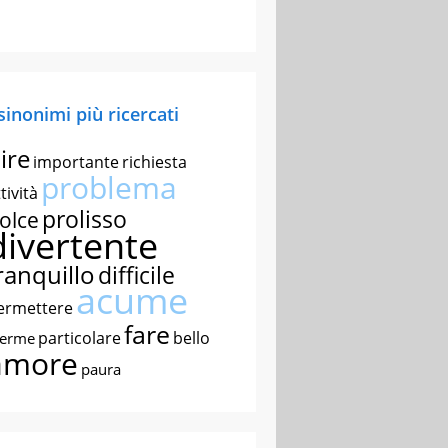
 sinonimi più ricercati
ire
importante
richiesta
problema
tività
prolisso
olce
divertente
ranquillo
difficile
acume
ermettere
fare
particolare
bello
nerme
amore
paura