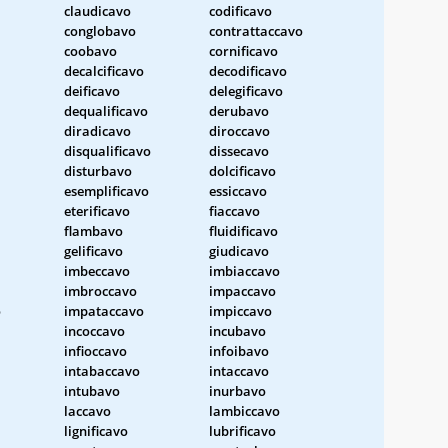
claudicavo
codificavo
conglobavo
contrattaccavo
coobavo
cornificavo
decalcificavo
decodificavo
deificavo
delegificavo
dequalificavo
derubavo
diradicavo
diroccavo
disqualificavo
dissecavo
disturbavo
dolcificavo
esemplificavo
essiccavo
eterificavo
fiaccavo
flambavo
fluidificavo
gelificavo
giudicavo
imbeccavo
imbiaccavo
imbroccavo
impaccavo
o
impataccavo
impiccavo
incoccavo
incubavo
infioccavo
infoibavo
intabaccavo
intaccavo
intubavo
inurbavo
laccavo
lambiccavo
lignificavo
lubrificavo