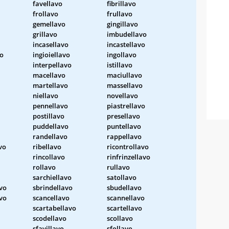
favellavo
fibrillavo
frollavo
frullavo
gemellavo
gingillavo
grillavo
imbudellavo
incasellavo
incastellavo
vo
ingioiellavo
ingollavo
interpellavo
istillavo
macellavo
maciullavo
martellavo
massellavo
niellavo
novellavo
pennellavo
piastrellavo
postillavo
presellavo
puddellavo
puntellavo
randellavo
rappellavo
vo
ribellavo
ricontrollavo
rincollavo
rinfrinzellavo
rollavo
rullavo
sarchiellavo
satollavo
vo
sbrindellavo
sbudellavo
vo
scancellavo
scannellavo
scartabellavo
scartellavo
scodellavo
scollavo
sfavillavo
sfollavo