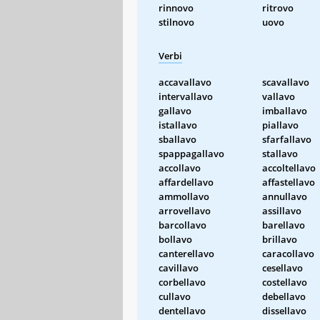
rinnovo
ritrovo
stilnovo
uovo
Verbi
accavallavo
scavallavo
intervallavo
vallavo
gallavo
imballavo
istallavo
piallavo
sballavo
sfarfallavo
spappagallavo
stallavo
accollavo
accoltellavo
affardellavo
affastellavo
ammollavo
annullavo
arrovellavo
assillavo
barcollavo
barellavo
bollavo
brillavo
canterellavo
caracollavo
cavillavo
cesellavo
corbellavo
costellavo
cullavo
debellavo
dentellavo
dissellavo