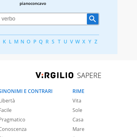
pianoconcavo
K
L
M
N
O
P
Q
R
S
T
U
V
W
X
Y
Z
SAPERE
SINONIMI E CONTRARI
RIME
Libertà
Vita
Facile
Sole
Pragmatico
Casa
Conoscenza
Mare