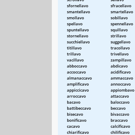
sfornellavo
sfracellavo
smantellavo
smartellavo
smollavo
sobillavo
spellavo
spennellavo
spuntellavo
squillavo
stornellavo
strillavo
succhiellavo
suggellavo
titillavo
tracollavo
trillavo
trivellavo
vacillavo
zampillavo
abboccavo
abdicavo
accoccavo
acidificavo
almanaccavo
ammaccavo
amplificavo
annoccavo
appiccicavo
appiombavo
arroccavo
attaccavo
bacavo
baloccavo
battibeccavo
beccavo
bisecavo
bivaccavo
bonificavo
braccavo
cacavo
calcificavo
chiarificavo
chilificavo