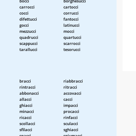
bocci
borghesucci
carrocci
cartocci
cocci
corrucci
difettucci
fantocci
gocci
latinucci
mezzucci
mocci
quadrucci
quartucci
scappucci
scarrocci
tarallucci
tesorucci
bracci
riabbracci
rintracci
ritracci
abbonacci
accovacci
allacci
cacci
ghiacci
impacci
minacci
procacci
ricacci
rinfacci
scollacci
sculacci
sfilacci
sghiacci
spacci
spiumacci