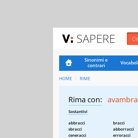
SAPERE
Sinonimi e
Vocabol
contrari
HOME
RIME
Rima con:
avambra
Sostantivi
abbracci
bracci
sbracci
abborracci
ceneracci
erroracci