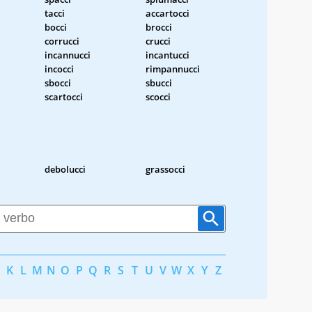
tacci
accartocci
bocci
brocci
corrucci
crucci
incannucci
incantucci
incocci
rimpannucci
sbocci
sbucci
scartocci
scocci
debolucci
grassocci
K
L
M
N
O
P
Q
R
S
T
U
V
W
X
Y
Z