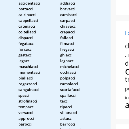
accidentacci
addiacci
bottacci
bravacci
calcinacci
camisacci
cappellacci
carpacci
catenacci
chiavacci
coltellacci
crepacci
I
dispacci
fallacci
fegatacci
filmacci
d
forcacci
fregacci
gestacci
ghiacci
at
legacci
legnacci
d
maschiacci
michelacci
momentacci
occhiacci
t
piallacci
polpacci
ragazzacci
ramolacci
p
sanguinacci
scartafacci
spacci
spallacci
i
strofinacci
tacci
tempacci
tipacci
versacci
villanacci
approcci
astucci
barocci
barrocci