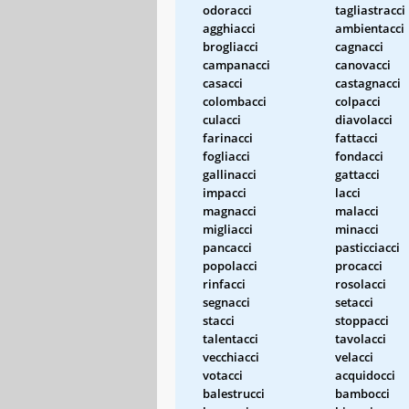
odoracci
tagliastracci
agghiacci
ambientacci
brogliacci
cagnacci
campanacci
canovacci
casacci
castagnacci
colombacci
colpacci
culacci
diavolacci
farinacci
fattacci
fogliacci
fondacci
gallinacci
gattacci
impacci
lacci
magnacci
malacci
migliacci
minacci
pancacci
pasticciacci
popolacci
procacci
rinfacci
rosolacci
segnacci
setacci
stacci
stoppacci
talentacci
tavolacci
vecchiacci
velacci
votacci
acquidocci
balestrucci
bambocci