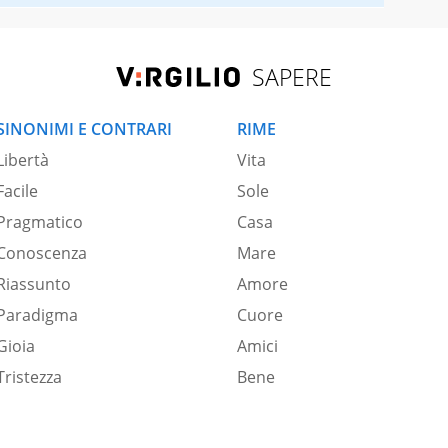
SAPERE
SINONIMI E CONTRARI
RIME
Libertà
Vita
Facile
Sole
Pragmatico
Casa
Conoscenza
Mare
Riassunto
Amore
Paradigma
Cuore
Gioia
Amici
Tristezza
Bene