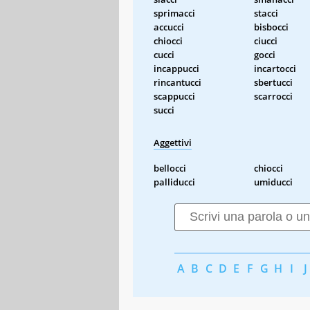
sprimacci
stacci
accucci
bisbocci
chiocci
ciucci
cucci
gocci
incappucci
incartocci
rincantucci
sbertucci
scappucci
scarrocci
succi
Aggettivi
bellocci
chiocci
palliducci
umiducci
A
B
C
D
E
F
G
H
I
J