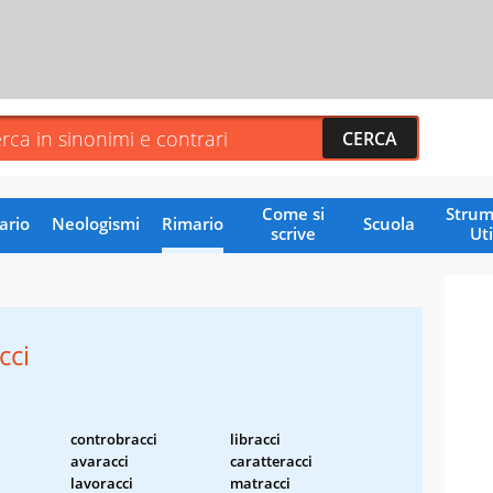
Come si
Strum
ario
Neologismi
Rimario
Scuola
scrive
Uti
cci
controbracci
libracci
avaracci
caratteracci
lavoracci
matracci