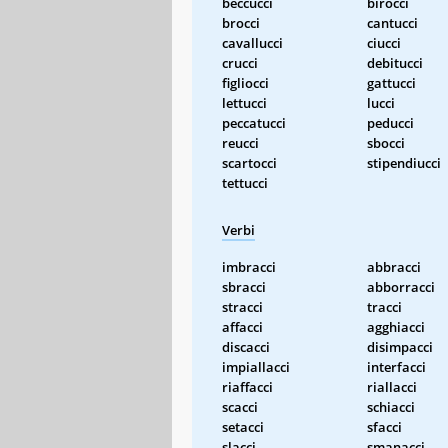
beccucci
birocci
brocci
cantucci
cavallucci
ciucci
crucci
debitucci
figliocci
gattucci
lettucci
lucci
peccatucci
peducci
reucci
sbocci
scartocci
stipendiucci
tettucci
Verbi
imbracci
abbracci
sbracci
abborracci
stracci
tracci
affacci
agghiacci
discacci
disimpacci
impiallacci
interfacci
riaffacci
riallacci
scacci
schiacci
setacci
sfacci
slacci
smanacci