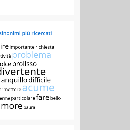
 sinonimi più ricercati
ire
importante
richiesta
problema
tività
prolisso
olce
divertente
ranquillo
difficile
acume
ermettere
fare
particolare
bello
nerme
amore
paura