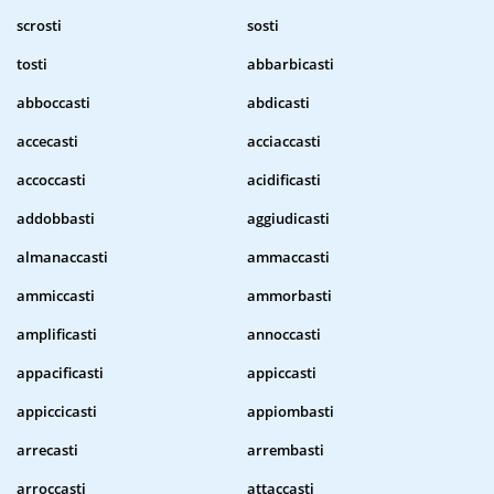
scrosti
sosti
tosti
abbarbicasti
abboccasti
abdicasti
accecasti
acciaccasti
accoccasti
acidificasti
addobbasti
aggiudicasti
almanaccasti
ammaccasti
ammiccasti
ammorbasti
amplificasti
annoccasti
appacificasti
appiccasti
appiccicasti
appiombasti
arrecasti
arrembasti
arroccasti
attaccasti