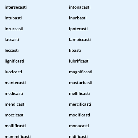
intersecasti
intonacasti
intubasti
inurbasti
inzuccasti
ipotecasti
laccasti
lambiccasti
leccasti
libasti
lignificasti
lubrificasti
luccicasti
magnificasti
mantecasti
masturbasti
medicasti
mellificasti
mendicasti
mercificasti
moccicasti
modificasti
mollificasti
monacasti
mummificasti
nidificasti