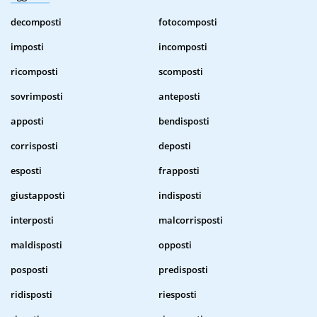
decomposti
fotocomposti
imposti
incomposti
ricomposti
scomposti
sovrimposti
anteposti
apposti
bendisposti
corrisposti
deposti
esposti
frapposti
giustapposti
indisposti
interposti
malcorrisposti
maldisposti
opposti
posposti
predisposti
ridisposti
riesposti