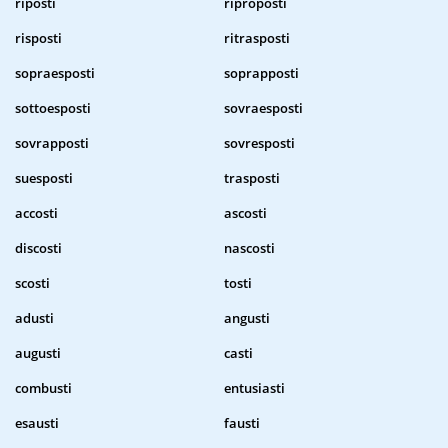
riposti
riproposti
risposti
ritrasposti
sopraesposti
soprapposti
sottoesposti
sovraesposti
sovrapposti
sovresposti
suesposti
trasposti
accosti
ascosti
discosti
nascosti
scosti
tosti
adusti
angusti
augusti
casti
combusti
entusiasti
esausti
fausti