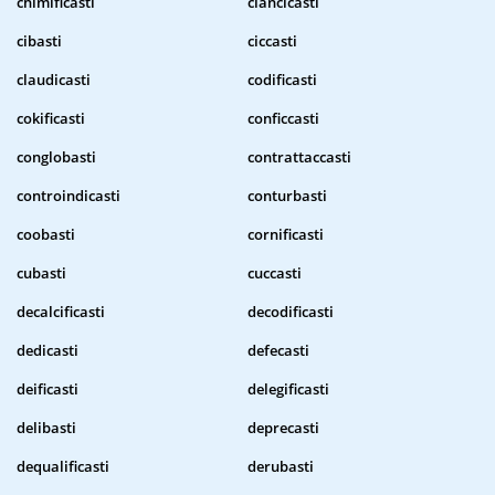
chimificasti
ciancicasti
cibasti
ciccasti
claudicasti
codificasti
cokificasti
conficcasti
conglobasti
contrattaccasti
controindicasti
conturbasti
coobasti
cornificasti
cubasti
cuccasti
decalcificasti
decodificasti
dedicasti
defecasti
deificasti
delegificasti
delibasti
deprecasti
dequalificasti
derubasti