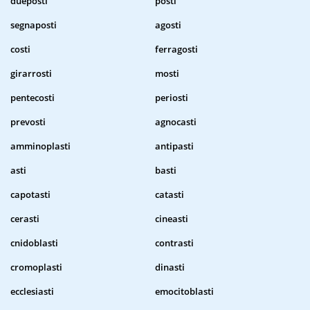
dueposti
posti
segnaposti
agosti
costi
ferragosti
girarrosti
mosti
pentecosti
periosti
prevosti
agnocasti
amminoplasti
antipasti
asti
basti
capotasti
catasti
cerasti
cineasti
cnidoblasti
contrasti
cromoplasti
dinasti
ecclesiasti
emocitoblasti