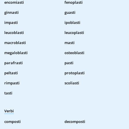
encomiasti
fenoplasti
ginnasti
guasti
impasti
ipoblasti
leucoblasti
leucoplasti
macroblasti
masti
megaloblasti
osteoblasti
parafrasti
pasti
peltasti
protoplasti
rimpasti
scoliasti
tasti
Verbi
composti
decomposti