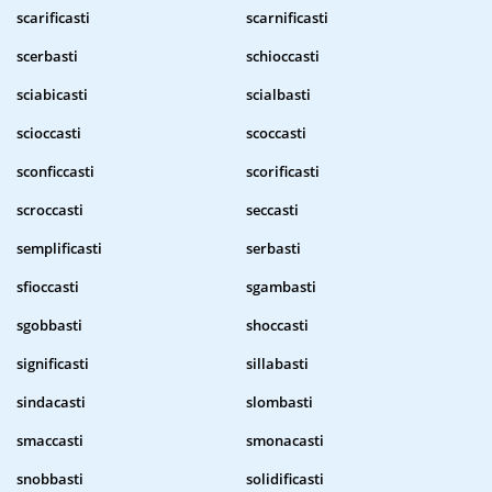
scarificasti
scarnificasti
scerbasti
schioccasti
sciabicasti
scialbasti
scioccasti
scoccasti
sconficcasti
scorificasti
scroccasti
seccasti
semplificasti
serbasti
sfioccasti
sgambasti
sgobbasti
shoccasti
significasti
sillabasti
sindacasti
slombasti
smaccasti
smonacasti
snobbasti
solidificasti