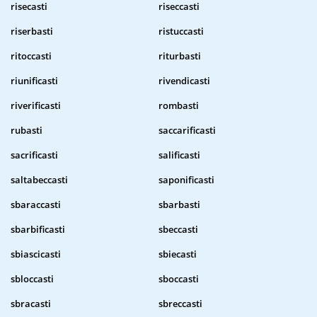
risecasti
riseccasti
riserbasti
ristuccasti
ritoccasti
riturbasti
riunificasti
rivendicasti
riverificasti
rombasti
rubasti
saccarificasti
sacrificasti
salificasti
saltabeccasti
saponificasti
sbaraccasti
sbarbasti
sbarbificasti
sbeccasti
sbiascicasti
sbiecasti
sbloccasti
sboccasti
sbracasti
sbreccasti