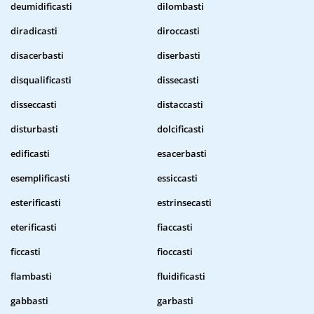
deumidificasti
dilombasti
diradicasti
diroccasti
disacerbasti
diserbasti
disqualificasti
dissecasti
disseccasti
distaccasti
disturbasti
dolcificasti
edificasti
esacerbasti
esemplificasti
essiccasti
esterificasti
estrinsecasti
eterificasti
fiaccasti
ficcasti
fioccasti
flambasti
fluidificasti
gabbasti
garbasti