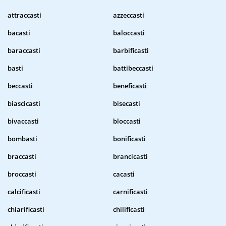
attraccasti
azzeccasti
bacasti
baloccasti
baraccasti
barbificasti
basti
battibeccasti
beccasti
beneficasti
biascicasti
bisecasti
bivaccasti
bloccasti
bombasti
bonificasti
braccasti
brancicasti
broccasti
cacasti
calcificasti
carnificasti
chiarificasti
chilificasti