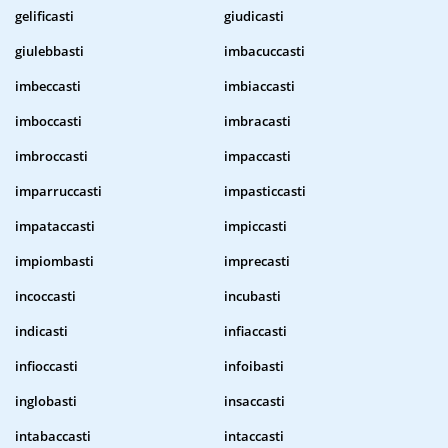
gelificasti
giudicasti
giulebbasti
imbacuccasti
imbeccasti
imbiaccasti
imboccasti
imbracasti
imbroccasti
impaccasti
imparruccasti
impasticcasti
impataccasti
impiccasti
impiombasti
imprecasti
incoccasti
incubasti
indicasti
infiaccasti
infioccasti
infoibasti
inglobasti
insaccasti
intabaccasti
intaccasti