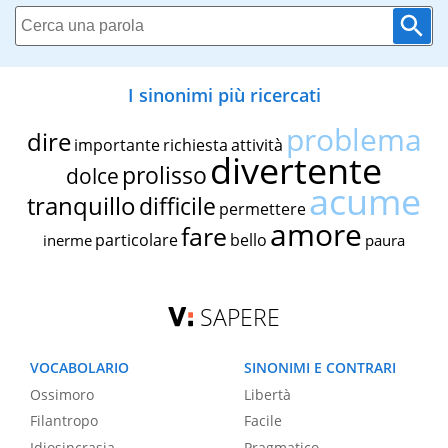
I sinonimi più ricercati
problema
dire
importante
richiesta
attività
divertente
prolisso
dolce
acume
tranquillo
difficile
permettere
amore
fare
particolare
bello
inerme
paura
SAPERE
VOCABOLARIO
SINONIMI E CONTRARI
Ossimoro
Libertà
Filantropo
Facile
Idiosincrasia
Pragmatico