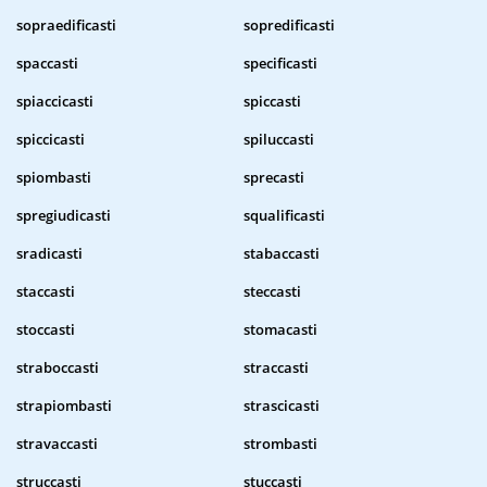
sopraedificasti
sopredificasti
spaccasti
specificasti
spiaccicasti
spiccasti
spiccicasti
spiluccasti
spiombasti
sprecasti
spregiudicasti
squalificasti
sradicasti
stabaccasti
staccasti
steccasti
stoccasti
stomacasti
straboccasti
straccasti
strapiombasti
strascicasti
stravaccasti
strombasti
struccasti
stuccasti