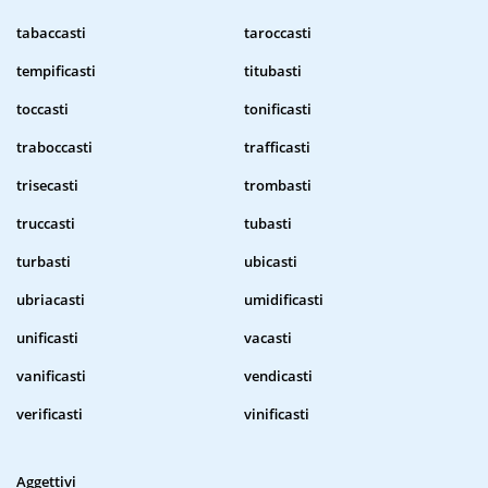
tabaccasti
taroccasti
tempificasti
titubasti
toccasti
tonificasti
traboccasti
trafficasti
trisecasti
trombasti
truccasti
tubasti
turbasti
ubicasti
ubriacasti
umidificasti
unificasti
vacasti
vanificasti
vendicasti
verificasti
vinificasti
Aggettivi