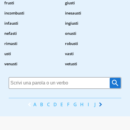
frusti
giusti
incombusti
inesausti
infausti
ingiusti
nefasti
onusti
rimasti
robusti
usti
vasti
venusti
vetusti
A
B
C
D
E
F
G
H
I
J
K
L
M
N