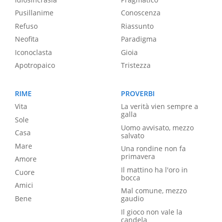
Pusillanime
Conoscenza
Refuso
Riassunto
Neofita
Paradigma
Iconoclasta
Gioia
Apotropaico
Tristezza
RIME
PROVERBI
Vita
La verità vien sempre a
galla
Sole
Uomo avvisato, mezzo
Casa
salvato
Mare
Una rondine non fa
primavera
Amore
Il mattino ha l'oro in
Cuore
bocca
Amici
Mal comune, mezzo
Bene
gaudio
Il gioco non vale la
candela