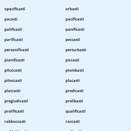
opacificasti
orbasti
pacasti
pacificasti
palificasti
panificasti
parificasti
peccasti
personificasti
perturbasti
pianificasti
piccasti
piluccasti
piombasti
pitoccasti
placasti
placcasti
predicasti
pregiudicasti
prelibasti
prolificasti
qualificasti
rabboccasti
raccasti