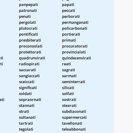
panpepati
papati
patronati
peccati
penati
perborati
pergolati
permanganati
plutocrati
policarbonati
pontificati
portierati
presbiterati
primati
proconsolati
procuratorati
protettorati
provincialati
ti
quadrunvirati
quindecenvirati
ti
radiopirati
reati
saccarati
sagrati
sangiaccati
sarmati
sceiccati
seminterrati
significati
silicati
soldati
solfati
ati
sopraornati
sostrati
stannati
stearati
strati
subdiaconati
sultanati
supermercati
tartrati
tavellonati
tegolati
teleabbonati