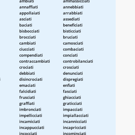
ambiati
ammassicciati
annaffiati
annebbiati
appollaiati
arrabbiati
asciati
assediati
baciati
beneficiati
bisbocciati
bisticciati
brocciati
bruciati
cambiati
camosciati
ciucciati
combaciati
compendiati
conciati
contraccambiati
controbilanciati
crociati
crosciati
debbiati
denunciati
i
disincrociati
dispregiati
emaciati
enfiati
falcidiati
fasciati
frusciati
ghiacciati
graffiati
graticciati
imbronciati
impacciati
impellicciati
impiallacciati
incamiciati
incannicciati
incappucciati
incapricciati
incocciati
incominciati