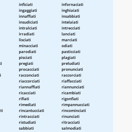
inficiati
infornaciati
ingaggiati
inghiaiati
innaffiati
insabbiati
insudiciati
intelaiati
intralciati
intrecciati
irradiati
lanciati
lisciati
marciati
minacciati
odiati
parodiati
pasticciati
pisciati
plagiati
ti
pregiati
preludiati
procacciati
pronunciati
i
racconciati
raccorciati
riaccorciati
riaffacciati
riannaffiati
riannunciati
ricacciati
ricambiati
rifiati
rigonfiati
rimediati
rimpannucciati
ti
rincantucciati
rincominciati
rintracciati
rinunciati
ristudiati
ritracciati
sabbiati
salmodiati