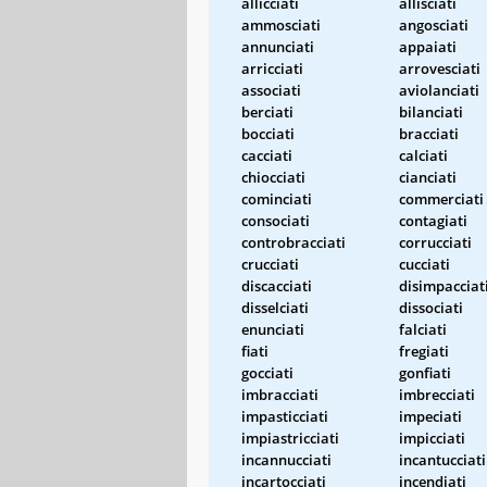
allicciati
allisciati
ammosciati
angosciati
annunciati
appaiati
arricciati
arrovesciati
associati
aviolanciati
berciati
bilanciati
bocciati
bracciati
cacciati
calciati
chiocciati
cianciati
cominciati
commerciati
consociati
contagiati
controbracciati
corrucciati
crucciati
cucciati
discacciati
disimpacciat
disselciati
dissociati
enunciati
falciati
fiati
fregiati
gocciati
gonfiati
imbracciati
imbrecciati
impasticciati
impeciati
impiastricciati
impicciati
incannucciati
incantucciati
incartocciati
incendiati