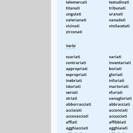
telemercati
testudinati
titanati
tribunati
ungulati
uranati
valerianati
vanadati
vicinati
vinilacetati
zirconati
Verbi
svariati
variati
contrariati
inventariati
appropriati
boriati
espropriati
gloriati
inebriati
infuriati
istoriati
martoriati
seriati
sfuriati
striati
vanagloriati
abborracciati
abbracciati
acciaiati
acconciati
accovacciati
accucciati
affiati
affibbiati
agghiacciati
agghiaiati