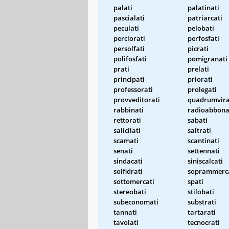
palati
palatinati
pascialati
patriarcati
peculati
pelobati
perclorati
perfosfati
persolfati
picrati
polifosfati
pomigranati
prati
prelati
principati
priorati
professorati
prolegati
provveditorati
quadrumvira
rabbinati
radioabbona
rettorati
sabati
salicilati
saltrati
scamati
scantinati
senati
settennati
sindacati
siniscalcati
solfidrati
soprammerc
sottomercati
spati
stereobati
stilobati
subeconomati
substrati
tannati
tartarati
tavolati
tecnocrati