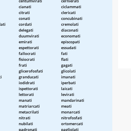
centumvirati
cernierati
cianati
ciclammati
citrati
clericati
conati
concubinati
ati
cordati
cremolati
delegati
diaconati
duumvirati
economati
emirati
episcopati
espettorati
essudati
fallocrati
fati
fisiocrati
flati
frati
gagati
glicerofosfati
glicolati
i
granducati
imanati
iodidrati
iperbati
ispettorati
laicati
lettorati
levirati
manati
mandarinati
i
matriarcati
meati
metacrilati
monarcati
nitrati
nitrofosfati
nubilati
ortomercati
padronati
pagliolati