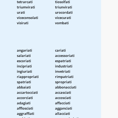
tetrarcati
tiosolfati
triumvirati
triunvirati
urati
urocordati
viceconsolati
vicecurati
visirati
vombati
angariati
cariati
salariati
accessoriati
escoriati
espatriati
incipriati
industriati
ingiuriati
invetriati
riappropriati
rimpatriati
spatriati
spropriati
abbaiati
abbonacciati
accartocciati
accasciati
accorciati
accosciati
adagiati
affacciati
afflosciati
agganciati
aggraffiati
allacciati