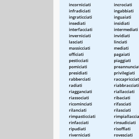
incorniciati
incrociati
infradiciati
ingabbiati
ingraticciati
inguaiati
insediati
insidiati
interfacciati
intermediati
inverniciati
invidiati
lasciati
linciati
massicciati
mediati
officiati
pagaiati
pesticciati
piaggiati
pomiciati
preannuncia
presidiati
privilegiati
rabberciati
raccapricciat
radiati
riabbracciati
riagganciati
riallacciati
riassociati
ribaciati
ricominciati
rifasciati
rilanciati
rilasciati
rimpasticciati
rimpiallaccia
rinfacciati
rinsudiciati
ripudiati
risoffiati
riverniciati
rovesciati