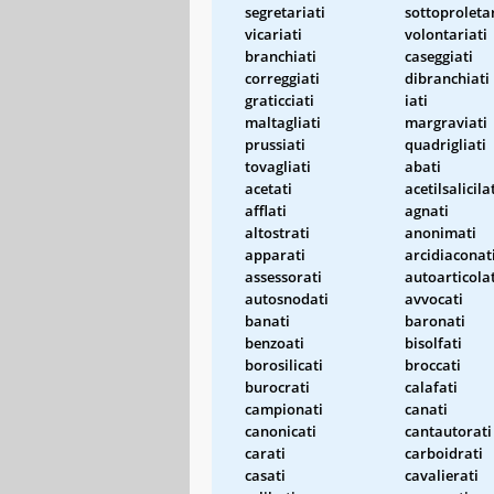
segretariati
sottoproletar
vicariati
volontariati
branchiati
caseggiati
correggiati
dibranchiati
graticciati
iati
maltagliati
margraviati
prussiati
quadrigliati
tovagliati
abati
acetati
acetilsalicila
afflati
agnati
altostrati
anonimati
apparati
arcidiaconat
assessorati
autoarticolat
autosnodati
avvocati
banati
baronati
benzoati
bisolfati
borosilicati
broccati
burocrati
calafati
campionati
canati
canonicati
cantautorati
carati
carboidrati
casati
cavalierati