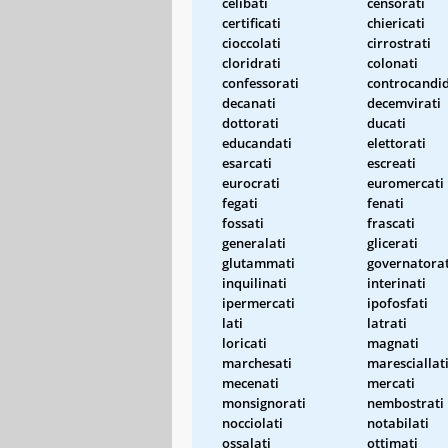
celibati
censorati
certificati
chiericati
cioccolati
cirrostrati
cloridrati
colonati
confessorati
controcandid
decanati
decemvirati
dottorati
ducati
educandati
elettorati
esarcati
escreati
eurocrati
euromercati
fegati
fenati
fossati
frascati
generalati
glicerati
glutammati
governatorat
inquilinati
interinati
ipermercati
ipofosfati
lati
latrati
loricati
magnati
marchesati
maresciallat
mecenati
mercati
monsignorati
nembostrati
nocciolati
notabilati
ossalati
ottimati