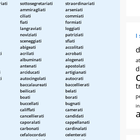
iati
sottosegretariati
straordinariati
ammiragliati
arseniati
ciliati
commiati
fiati
formiati
langraviati
loggiati
noviziati
patriziati
I
sceneggiati
sfiati
abigeati
accolitati
d
ti
acrilati
acrobati
albuminati
alogenati
at
antenati
apostolati
d
i
arciducati
artigianati
i
autocingolati
autocrati
t
baccalaureati
baccellierati
beilicati
belati
p
boati
borati
buccellati
bugnati
i
califfati
camerati
cancellierati
candidati
caporalati
cappellanati
carbonati
cardinalati
cefalocordati
celenterati