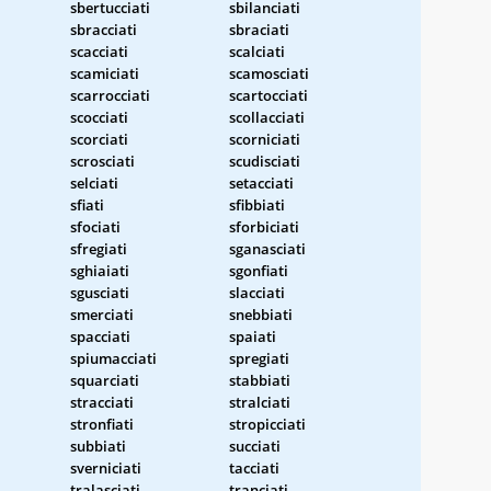
sbertucciati
sbilanciati
sbracciati
sbraciati
scacciati
scalciati
scamiciati
scamosciati
scarrocciati
scartocciati
scocciati
scollacciati
scorciati
scorniciati
scrosciati
scudisciati
selciati
setacciati
sfiati
sfibbiati
sfociati
sforbiciati
sfregiati
sganasciati
sghiaiati
sgonfiati
sgusciati
slacciati
smerciati
snebbiati
spacciati
spaiati
spiumacciati
spregiati
squarciati
stabbiati
stracciati
stralciati
stronfiati
stropicciati
subbiati
succiati
sverniciati
tacciati
tralasciati
tranciati