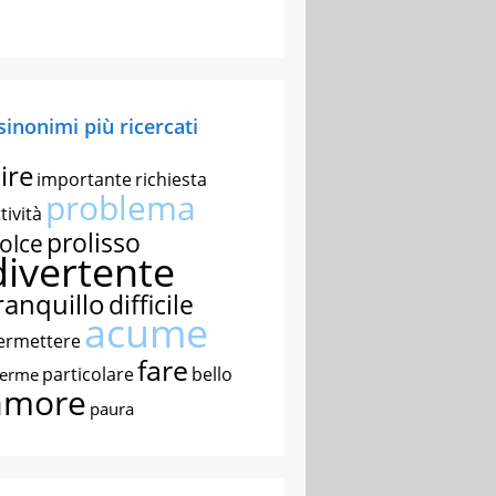
 sinonimi più ricercati
ire
importante
richiesta
problema
tività
prolisso
olce
divertente
ranquillo
difficile
acume
ermettere
fare
particolare
bello
nerme
amore
paura