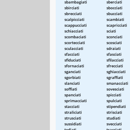
sbambagiati
sberciati
sbirciati
sbocciati
sbrecciati
sbucciati
scalpicciati
scambiati
scappucciati
scapricciati
schiacciati
sciati
scombaciati
sconciati
scortecciati
scosciati
sculacciati
sdraiati
sfacciati
sfasciati
sfiduciati
sfilacciati
sfornaciati
sfrecciati
sganciati
sghiacciati
sgorbiati
sgraffiati
slanciati
smanacciati
soffiati
sovesciati
spanciati
spicciati
sprimacciati
spulciati
stacciati
stipendiati
straliciati
strisciati
strusciati
studiati
sussidiati
svecciati
tediati
tracciati