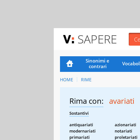
SAPERE
Sinonimi e
Vocabol
contrari
HOME
RIME
Rima con:
avariati
Sostantivi
antiquariati
azionariati
modernariati
notariati
primariati
proletariati