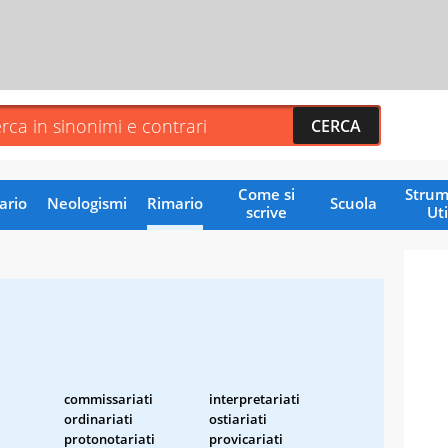
Come si
Strum
ario
Neologismi
Rimario
Scuola
scrive
Uti
commissariati
interpretariati
ordinariati
ostiariati
protonotariati
provicariati