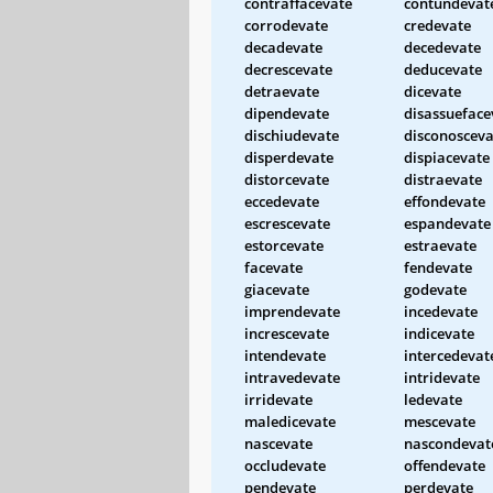
contraffacevate
contundevat
corrodevate
credevate
decadevate
decedevate
decrescevate
deducevate
detraevate
dicevate
dipendevate
disassueface
dischiudevate
disconosceva
disperdevate
dispiacevate
distorcevate
distraevate
eccedevate
effondevate
escrescevate
espandevate
estorcevate
estraevate
facevate
fendevate
giacevate
godevate
imprendevate
incedevate
increscevate
indicevate
intendevate
intercedevat
intravedevate
intridevate
irridevate
ledevate
maledicevate
mescevate
nascevate
nascondevat
occludevate
offendevate
pendevate
perdevate