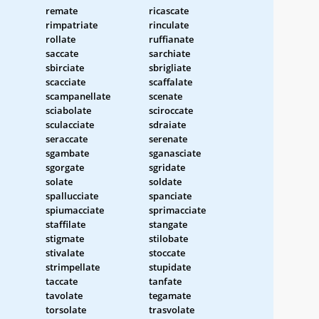
remate
ricascate
rimpatriate
rinculate
rollate
ruffianate
saccate
sarchiate
sbirciate
sbrigliate
scacciate
scaffalate
scampanellate
scenate
sciabolate
sciroccate
sculacciate
sdraiate
seraccate
serenate
sgambate
sganasciate
sgorgate
sgridate
solate
soldate
spallucciate
spanciate
spiumacciate
sprimacciate
staffilate
stangate
stigmate
stilobate
stivalate
stoccate
strimpellate
stupidate
taccate
tanfate
tavolate
tegamate
torsolate
trasvolate