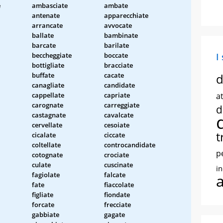
e
ambasciate
ambate
antenate
apparecchiate
arrancate
avvocate
ballate
bambinate
barcate
barilate
beccheggiate
boccate
I
bottigliate
bracciate
buffate
cacate
d
canagliate
candidate
cappellate
capriate
at
carognate
carreggiate
d
castagnate
cavalcate
cervellate
cesoiate
t
cicalate
ciccate
coltellate
controcandidate
p
cotognate
crociate
culate
cuscinate
i
fagiolate
falcate
fate
fiaccolate
figliate
fiondate
forcate
frecciate
gabbiate
gagate