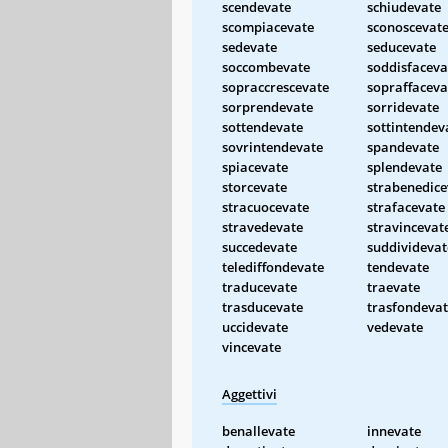
scendevate
schiudevate
scompiacevate
sconoscevat
sedevate
seducevate
soccombevate
soddisfaceva
sopraccrescevate
sopraffaceva
sorprendevate
sorridevate
sottendevate
sottintendev
sovrintendevate
spandevate
spiacevate
splendevate
storcevate
strabenedice
stracuocevate
strafacevate
stravedevate
stravincevat
succedevate
suddividevat
telediffondevate
tendevate
traducevate
traevate
trasducevate
trasfondeva
uccidevate
vedevate
vincevate
Aggettivi
benallevate
innevate