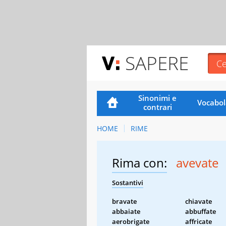
SAPERE
Sinonimi e
Vocabol
contrari
HOME
RIME
Rima con:
avevate
Sostantivi
bravate
chiavate
abbaiate
abbuffate
aerobrigate
affricate