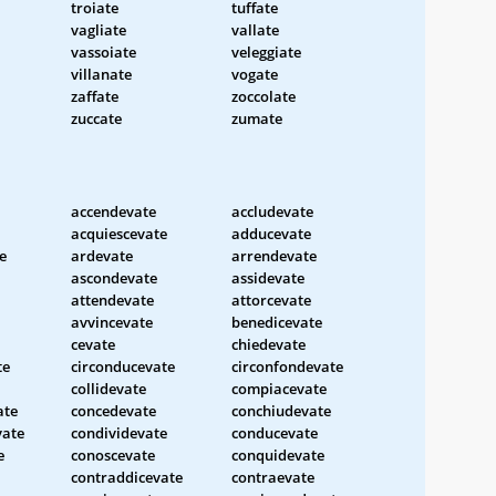
troiate
tuffate
vagliate
vallate
vassoiate
veleggiate
villanate
vogate
zaffate
zoccolate
zuccate
zumate
accendevate
accludevate
acquiescevate
adducevate
e
ardevate
arrendevate
ascondevate
assidevate
attendevate
attorcevate
avvincevate
benedicevate
cevate
chiedevate
te
circonducevate
circonfondevate
collidevate
compiacevate
ate
concedevate
conchiudevate
vate
condividevate
conducevate
e
conoscevate
conquidevate
contraddicevate
contraevate