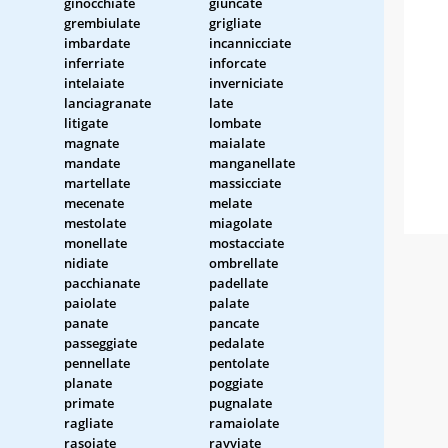
ginocchiate
giuncate
grembiulate
grigliate
imbardate
incannicciate
inferriate
inforcate
intelaiate
inverniciate
lanciagranate
late
litigate
lombate
magnate
maialate
mandate
manganellate
martellate
massicciate
mecenate
melate
mestolate
miagolate
monellate
mostacciate
nidiate
ombrellate
pacchianate
padellate
paiolate
palate
panate
pancate
passeggiate
pedalate
pennellate
pentolate
planate
poggiate
primate
pugnalate
ragliate
ramaiolate
rasoiate
ravviate