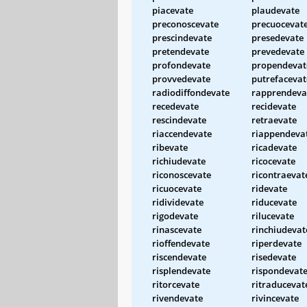
piacevate
plaudevate
preconoscevate
precuocevat
prescindevate
presedevate
pretendevate
prevedevate
profondevate
propendevat
provvedevate
putrefacevat
radiodiffondevate
rapprendeva
recedevate
recidevate
rescindevate
retraevate
riaccendevate
riappendeva
ribevate
ricadevate
richiudevate
ricocevate
riconoscevate
ricontraevat
ricuocevate
ridevate
ridividevate
riducevate
rigodevate
rilucevate
rinascevate
rinchiudevat
rioffendevate
riperdevate
riscendevate
risedevate
risplendevate
rispondevat
ritorcevate
ritraducevat
rivendevate
rivincevate