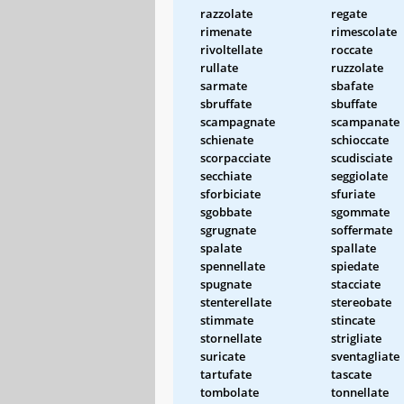
razzolate
regate
rimenate
rimescolate
rivoltellate
roccate
rullate
ruzzolate
sarmate
sbafate
sbruffate
sbuffate
scampagnate
scampanate
schienate
schioccate
scorpacciate
scudisciate
secchiate
seggiolate
sforbiciate
sfuriate
sgobbate
sgommate
sgrugnate
soffermate
spalate
spallate
spennellate
spiedate
spugnate
stacciate
stenterellate
stereobate
stimmate
stincate
stornellate
strigliate
suricate
sventagliate
tartufate
tascate
tombolate
tonnellate