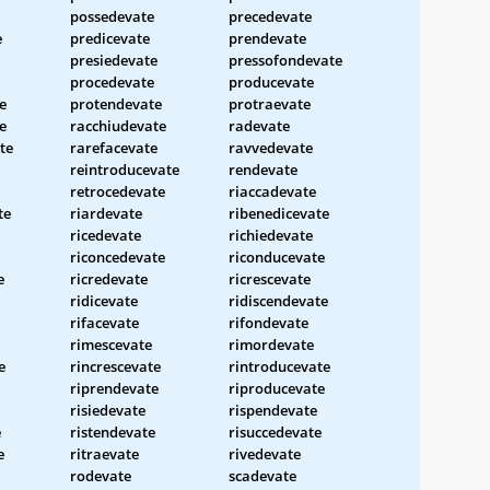
possedevate
precedevate
e
predicevate
prendevate
presiedevate
pressofondevate
procedevate
producevate
e
protendevate
protraevate
e
racchiudevate
radevate
te
rarefacevate
ravvedevate
reintroducevate
rendevate
retrocedevate
riaccadevate
te
riardevate
ribenedicevate
ricedevate
richiedevate
riconcedevate
riconducevate
e
ricredevate
ricrescevate
ridicevate
ridiscendevate
rifacevate
rifondevate
rimescevate
rimordevate
e
rincrescevate
rintroducevate
riprendevate
riproducevate
risiedevate
rispendevate
e
ristendevate
risuccedevate
e
ritraevate
rivedevate
rodevate
scadevate