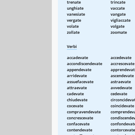
trenate
trincate
unghiate
vaccate
vanesiate
vangate
vergate
vigliaccate
volate
volgate
zollate
zoomate
Verbi
accadevate
accedevate
accondiscendevate
accrescevate
appendevate
apprendevat
arridevate
ascendevate
assuefacevate
astraevate
attraevate
avvedevate
cadevate
cedevate
chiudevate
circoncideva
cocevate
coincidevate
compravendevate
comprendev
concrescevate
condiscende
confacevate
confondevat
contendevate
contorcevate