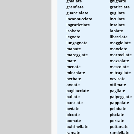
ghiaiate
ghignate
granfiate
graticciate
guancialate
gugliate
incannucciate
inculate
ingraticciate
insalate
isobate
labiate
legnate
libecciate
lungagnate
maggiolate
manate
manciate
mareggiate
marmellate
mate
mazzolate
menate
mescolate
minchiate
mitragliate
nerbate
nevicate
ondate
ottimate
pagliacciate
pagliate
pallate
palpeggiate
panciate
pappolate
pedate
pelobate
piccate
pisciate
pomate
porcate
pulcinellate
puttanate
ramate
randellate