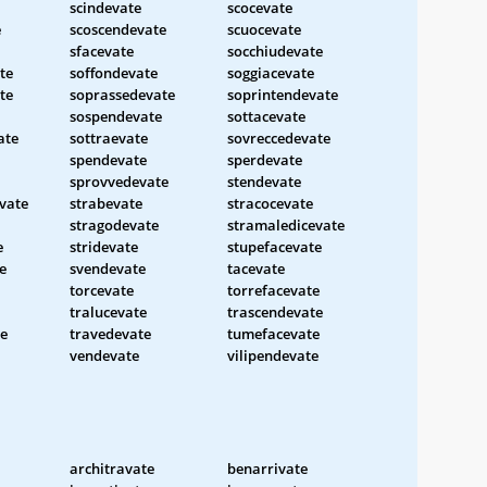
scindevate
scocevate
e
scoscendevate
scuocevate
sfacevate
socchiudevate
te
soffondevate
soggiacevate
te
soprassedevate
soprintendevate
sospendevate
sottacevate
ate
sottraevate
sovreccedevate
spendevate
sperdevate
sprovvedevate
stendevate
vate
strabevate
stracocevate
stragodevate
stramaledicevate
e
stridevate
stupefacevate
e
svendevate
tacevate
torcevate
torrefacevate
tralucevate
trascendevate
te
travedevate
tumefacevate
vendevate
vilipendevate
architravate
benarrivate