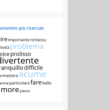
 sinonimi più ricercati
ire
importante
richiesta
problema
tività
prolisso
olce
divertente
ranquillo
difficile
acume
ermettere
fare
particolare
bello
nerme
amore
paura