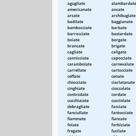
agugliate
alambardat
americanate
ancate
arcate
archibugiate
badilate
baggianate
bambocciate
barbate
barrocciate
bastardate
boiate
borgate
brancate
brigate
cagliate
caligate
cannicciate
capocciate
carambolate
carnevalate
carrellate
cartocciate
ceffate
cenate
chiocciate
ciarlatanate
cinghiate
cioccolate
controdate
cordate
cucchiaiate
cucciolate
debragliate
facciate
fanciullate
fantocciate
fiammate
fiancate
folate
forbiciate
fregate
fucilate