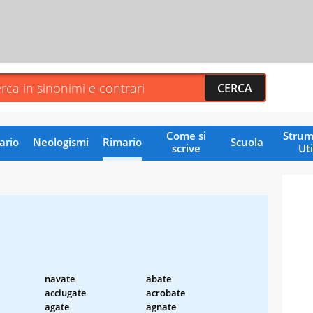
Come si
Strum
ario
Neologismi
Rimario
Scuola
scrive
Uti
navate
abate
acciugate
acrobate
agate
agnate