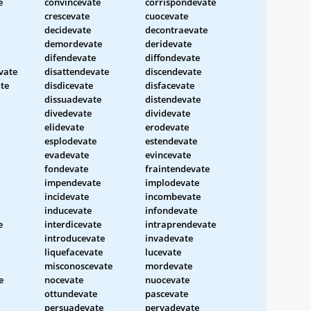
e
convincevate
corrispondevate
crescevate
cuocevate
decidevate
decontraevate
demordevate
deridevate
difendevate
diffondevate
vate
disattendevate
discendevate
te
disdicevate
disfacevate
dissuadevate
distendevate
divedevate
dividevate
elidevate
erodevate
esplodevate
estendevate
evadevate
evincevate
fondevate
fraintendevate
impendevate
implodevate
incidevate
incombevate
inducevate
infondevate
e
interdicevate
intraprendevate
introducevate
invadevate
liquefacevate
lucevate
misconoscevate
mordevate
e
nocevate
nuocevate
ottundevate
pascevate
persuadevate
pervadevate