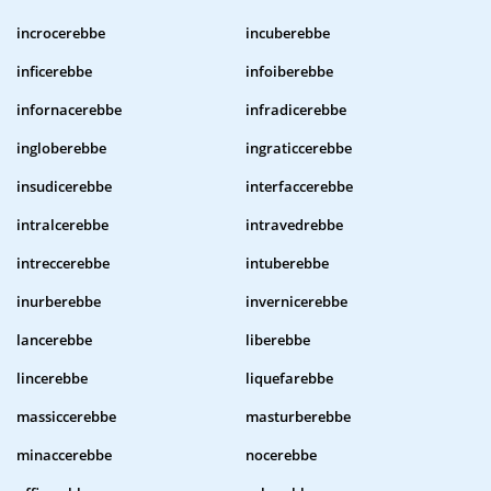
incrocerebbe
incuberebbe
inficerebbe
infoiberebbe
infornacerebbe
infradicerebbe
ingloberebbe
ingraticcerebbe
insudicerebbe
interfaccerebbe
intralcerebbe
intravedrebbe
intreccerebbe
intuberebbe
inurberebbe
invernicerebbe
lancerebbe
liberebbe
lincerebbe
liquefarebbe
massiccerebbe
masturberebbe
minaccerebbe
nocerebbe