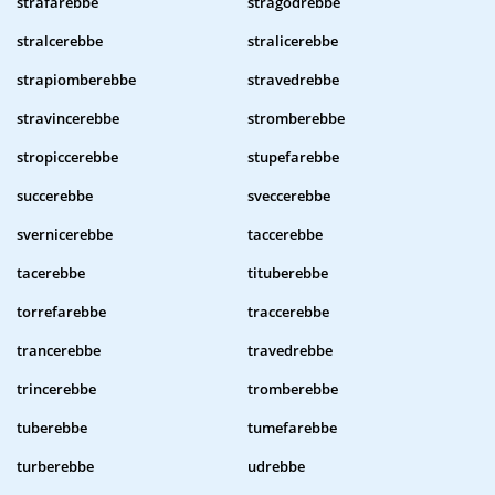
strafarebbe
stragodrebbe
stralcerebbe
stralicerebbe
strapiomberebbe
stravedrebbe
stravincerebbe
stromberebbe
stropiccerebbe
stupefarebbe
succerebbe
sveccerebbe
svernicerebbe
taccerebbe
tacerebbe
tituberebbe
torrefarebbe
traccerebbe
trancerebbe
travedrebbe
trincerebbe
tromberebbe
tuberebbe
tumefarebbe
turberebbe
udrebbe