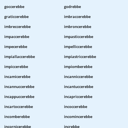
goccerebbe
godrebbe
graticcerebbe
imbraccerebbe
imbreccerebbe
imbroncerebbe
impaccerebbe
impasticcerebbe
impecerebbe
impelliccerebbe
impiallaccerebbe
impiastriccerebbe
impiccerebbe
impiomberebbe
incamicerebbe
incanniccerebbe
incannuccerebbe
incantuccerebbe
incappuccerebbe
incapriccerebbe
incartoccerebbe
incoccerebbe
incomberebbe
incomincerebbe
incornicerebbe
increbbe