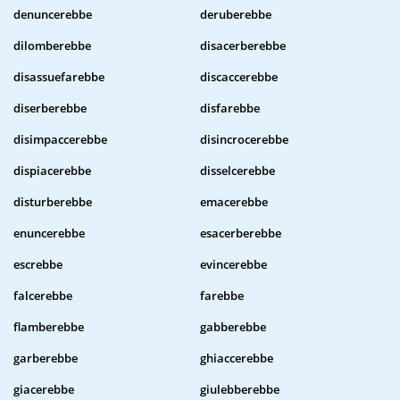
denuncerebbe
deruberebbe
dilomberebbe
disacerberebbe
disassuefarebbe
discaccerebbe
diserberebbe
disfarebbe
disimpaccerebbe
disincrocerebbe
dispiacerebbe
disselcerebbe
disturberebbe
emacerebbe
enuncerebbe
esacerberebbe
escrebbe
evincerebbe
falcerebbe
farebbe
flamberebbe
gabberebbe
garberebbe
ghiaccerebbe
giacerebbe
giulebberebbe