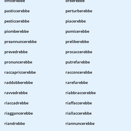
officerebbe
orberebbe
pasticcerebbe
perturberebbe
pesticcerebbe
piacerebbe
piomberebbe
pomicerebbe
preannuncerebbe
preliberebbe
prevedrebbe
procaccerebbe
pronuncerebbe
putrefarebbe
raccapriccerebbe
racconcerebbe
raddobberebbe
rarefarebbe
ravvedrebbe
riabbraccerebbe
riaccadrebbe
riaffaccerebbe
riaggancerebbe
riallaccerebbe
riandrebbe
riannuncerebbe