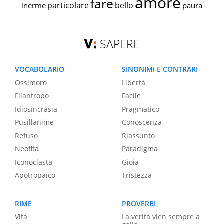
amore
fare
particolare
bello
inerme
paura
SAPERE
VOCABOLARIO
SINONIMI E CONTRARI
Ossimoro
Libertà
Filantropo
Facile
Idiosincrasia
Pragmatico
Pusillanime
Conoscenza
Refuso
Riassunto
Neofita
Paradigma
Iconoclasta
Gioia
Apotropaico
Tristezza
RIME
PROVERBI
Vita
La verità vien sempre a