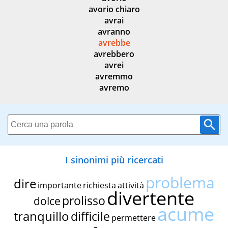
avorio chiaro
avrai
avranno
avrebbe
avrebbero
avrei
avremmo
avremo
I sinonimi più ricercati
problema
dire
importante
richiesta
attività
divertente
prolisso
dolce
acume
tranquillo
difficile
permettere