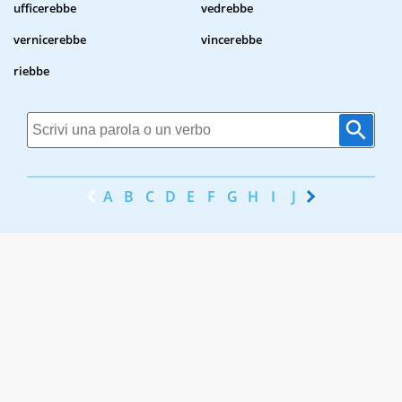
ufficerebbe
vedrebbe
vernicerebbe
vincerebbe
riebbe
A
B
C
D
E
F
G
H
I
J
K
L
M
N