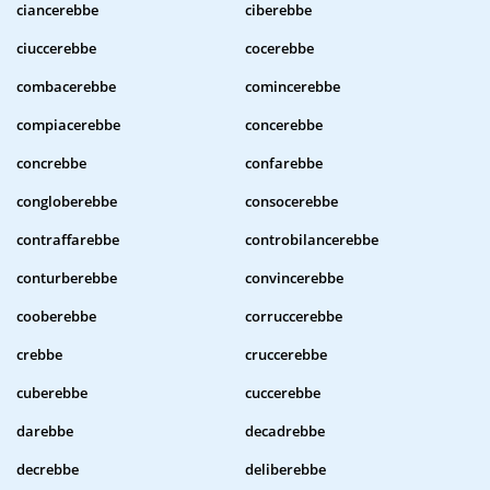
ciancerebbe
ciberebbe
ciuccerebbe
cocerebbe
combacerebbe
comincerebbe
compiacerebbe
concerebbe
concrebbe
confarebbe
congloberebbe
consocerebbe
contraffarebbe
controbilancerebbe
conturberebbe
convincerebbe
cooberebbe
corruccerebbe
crebbe
cruccerebbe
cuberebbe
cuccerebbe
darebbe
decadrebbe
decrebbe
deliberebbe