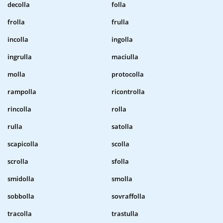
decolla
folla
frolla
frulla
incolla
ingolla
ingrulla
maciulla
molla
protocolla
rampolla
ricontrolla
rincolla
rolla
rulla
satolla
scapicolla
scolla
scrolla
sfolla
smidolla
smolla
sobbolla
sovraffolla
tracolla
trastulla