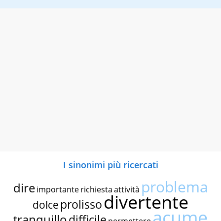
I sinonimi più ricercati
problema
dire
importante
richiesta
attività
divertente
prolisso
dolce
acume
tranquillo
difficile