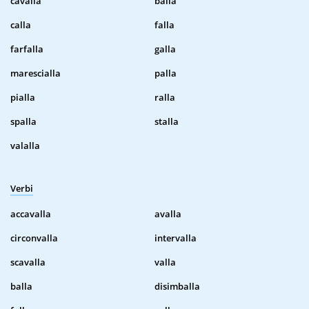
cavalla
balla
calla
falla
farfalla
galla
marescialla
palla
pialla
ralla
spalla
stalla
valalla
Verbi
accavalla
avalla
circonvalla
intervalla
scavalla
valla
balla
disimballa