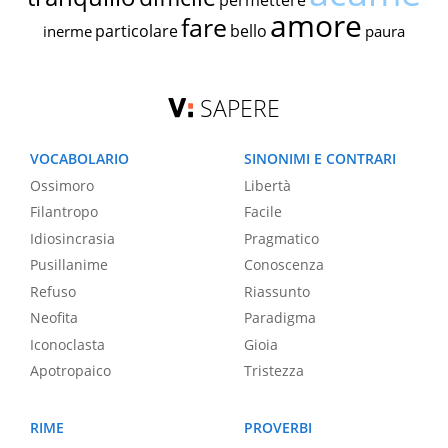
permettere
amore
fare
particolare
bello
inerme
paura
SAPERE
VOCABOLARIO
SINONIMI E CONTRARI
Ossimoro
Libertà
Filantropo
Facile
Idiosincrasia
Pragmatico
Pusillanime
Conoscenza
Refuso
Riassunto
Neofita
Paradigma
Iconoclasta
Gioia
Apotropaico
Tristezza
RIME
PROVERBI