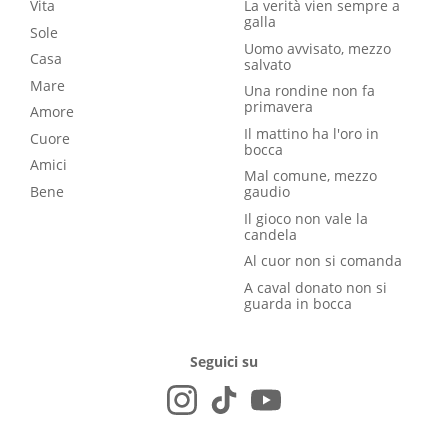
Vita
La verità vien sempre a
galla
Sole
Uomo avvisato, mezzo
Casa
salvato
Mare
Una rondine non fa
primavera
Amore
Il mattino ha l'oro in
Cuore
bocca
Amici
Mal comune, mezzo
Bene
gaudio
Il gioco non vale la
candela
Al cuor non si comanda
A caval donato non si
guarda in bocca
Seguici su