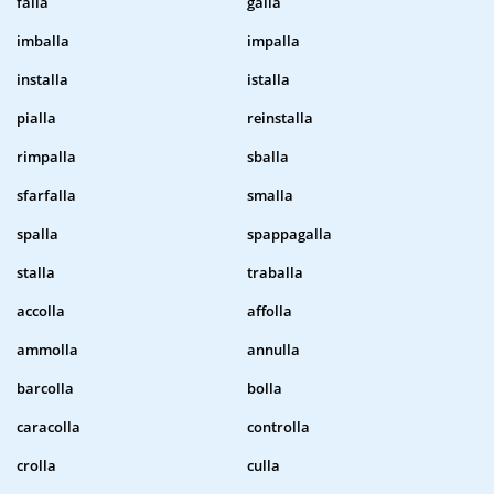
falla
galla
imballa
impalla
installa
istalla
pialla
reinstalla
rimpalla
sballa
sfarfalla
smalla
spalla
spappagalla
stalla
traballa
accolla
affolla
ammolla
annulla
barcolla
bolla
caracolla
controlla
crolla
culla