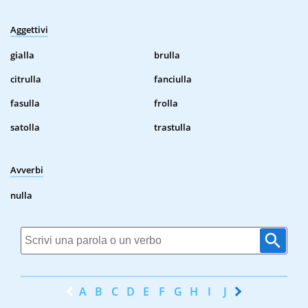
Aggettivi
gialla
brulla
citrulla
fanciulla
fasulla
frolla
satolla
trastulla
Avverbi
nulla
A
B
C
D
E
F
G
H
I
J
K
L
M
N