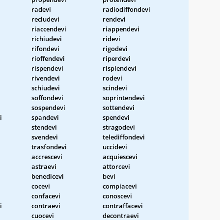
radevi
radiodiffondevi
recludevi
rendevi
riaccendevi
riappendevi
richiudevi
ridevi
rifondevi
rigodevi
rioffendevi
riperdevi
rispendevi
risplendevi
rivendevi
rodevi
schiudevi
scindevi
soffondevi
soprintendevi
sospendevi
sottendevi
i
spandevi
spendevi
stendevi
stragodevi
svendevi
telediffondevi
trasfondevi
uccidevi
accrescevi
acquiescevi
astraevi
attorcevi
benedicevi
bevi
cocevi
compiacevi
confacevi
conoscevi
i
contraevi
contraffacevi
cuocevi
decontraevi