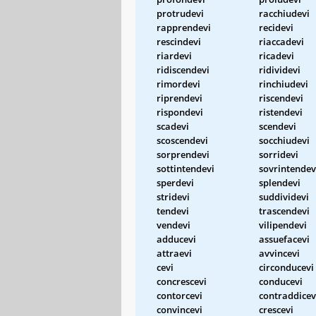
protrudevi
racchiudevi
rapprendevi
recidevi
rescindevi
riaccadevi
riardevi
ricadevi
ridiscendevi
ridividevi
rimordevi
rinchiudevi
riprendevi
riscendevi
rispondevi
ristendevi
scadevi
scendevi
scoscendevi
socchiudevi
sorprendevi
sorridevi
sottintendevi
sovrintendev
sperdevi
splendevi
stridevi
suddividevi
tendevi
trascendevi
vendevi
vilipendevi
adducevi
assuefacevi
attraevi
avvincevi
cevi
circonducevi
concrescevi
conducevi
contorcevi
contraddicev
convincevi
crescevi