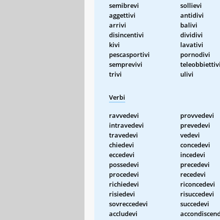
semibrevi
sollievi
aggettivi
antidivi
arrivi
balivi
disincentivi
dividivi
kivi
lavativi
pescasportivi
pornodivi
semprevivi
teleobbiettiv
trivi
ulivi
Verbi
ravvedevi
provvedevi
intravedevi
prevedevi
travedevi
vedevi
chiedevi
concedevi
eccedevi
incedevi
possedevi
precedevi
procedevi
recedevi
richiedevi
riconcedevi
risiedevi
risuccedevi
sovreccedevi
succedevi
accludevi
accondiscend