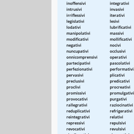
inoffensivi
integrativi
intrusivi
invasivi
irriflessivi
iterativi
legislativi
lesivi
lodativi
lubrificativi
manipolativi
massivi
modificativi
mollificativi
negativi
nocivi
nuncupativi
occlusivi
onnicomprensivi
operativi
partecipativi
pascolativi
perfezionativi
performativi
pervasivi
plicativi
preclusivi
predicativi
proclivi
procreativi
promissivi
promulgativi
provocativi
purgativi
rallegrativi
raziocinativi
reduplicativi
refrigerativi
reintegrativi
relativi
repressivi
repulsivi
revocativi
revulsivi