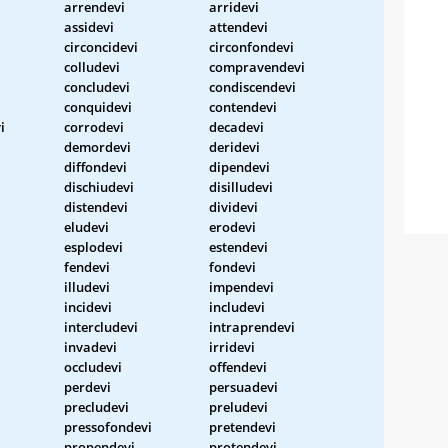
arrendevi
arridevi
assidevi
attendevi
circoncidevi
circonfondevi
colludevi
compravendevi
concludevi
condiscendevi
conquidevi
contendevi
i
corrodevi
decadevi
demordevi
deridevi
diffondevi
dipendevi
dischiudevi
disilludevi
distendevi
dividevi
eludevi
erodevi
esplodevi
estendevi
fendevi
fondevi
illudevi
impendevi
incidevi
includevi
intercludevi
intraprendevi
invadevi
irridevi
occludevi
offendevi
perdevi
persuadevi
precludevi
preludevi
pressofondevi
pretendevi
propendevi
protendevi