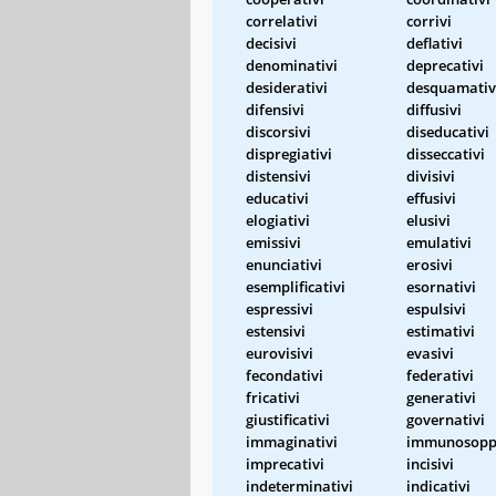
correlativi
corrivi
decisivi
deflativi
denominativi
deprecativi
desiderativi
desquamativ
difensivi
diffusivi
discorsivi
diseducativi
dispregiativi
disseccativi
distensivi
divisivi
educativi
effusivi
elogiativi
elusivi
emissivi
emulativi
enunciativi
erosivi
esemplificativi
esornativi
espressivi
espulsivi
estensivi
estimativi
eurovisivi
evasivi
fecondativi
federativi
fricativi
generativi
giustificativi
governativi
immaginativi
immunosoppr
imprecativi
incisivi
indeterminativi
indicativi