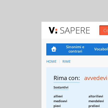
SAPERE
Sinonimi e
Vocabol
contrari
HOME
RIME
Rima con:
avvedevi
Sostantivi
allievi
altorilievi
medioevi
mendelevi
pievi
prelievi