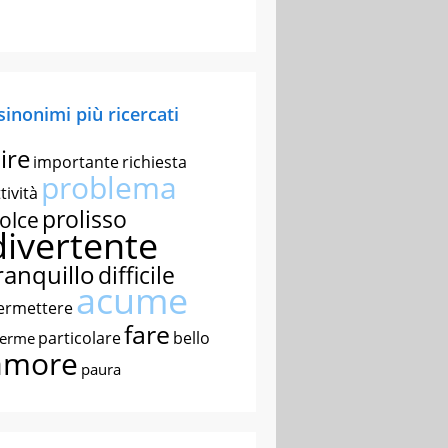
 sinonimi più ricercati
ire
importante
richiesta
problema
tività
prolisso
olce
divertente
ranquillo
difficile
acume
ermettere
fare
particolare
bello
nerme
amore
paura