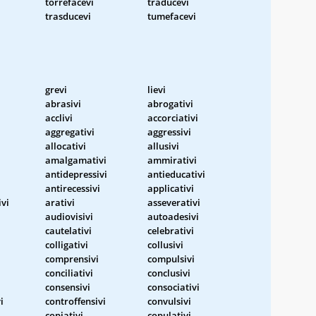
torrefacevi
traducevi
trasducevi
tumefacevi
grevi
lievi
abrasivi
abrogativi
acclivi
accorciativi
aggregativi
aggressivi
allocativi
allusivi
amalgamativi
ammirativi
antidepressivi
antieducativi
antirecessivi
applicativi
vi
arativi
asseverativi
audiovisivi
autoadesivi
cautelativi
celebrativi
colligativi
collusivi
comprensivi
compulsivi
conciliativi
conclusivi
consensivi
consociativi
i
controffensivi
convulsivi
copiativi
copulativi