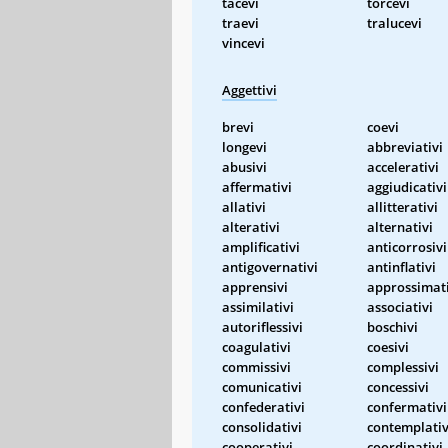
tacevi
torcevi
traevi
tralucevi
vincevi
Aggettivi
brevi
coevi
longevi
abbreviativi
abusivi
accelerativi
affermativi
aggiudicativi
allativi
allitterativi
alterativi
alternativi
amplificativi
anticorrosivi
antigovernativi
antinflativi
apprensivi
approssimati
assimilativi
associativi
autoriflessivi
boschivi
coagulativi
coesivi
commissivi
complessivi
comunicativi
concessivi
confederativi
confermativi
consolidativi
contemplativ
cooperativi
coordinativi