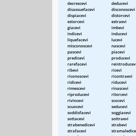
decrescevi
deducevi
disassuefacevi
disconoscevi
dispiacevi
distorcevi
estorcevi
estraevi
giacevi
imbevi
indicevi
inducevi
liquefacevi
lucevi
misconoscevi
nascevi
pascevi
piacevi
predicevi
producevi
rarefacevi
reintroducev
ribevi
ricevi
riconoscevi
ricontraevi
ridicevi
riducevi
rimescevi
rinascevi
riproducevi
ritorcevi
rivincevi
scocevi
scuocevi
seducevi
soddisfacevi
soggiacevi
sottacevi
sottraevi
strabenedicevi
strabevi
strafacevi
stramaledice