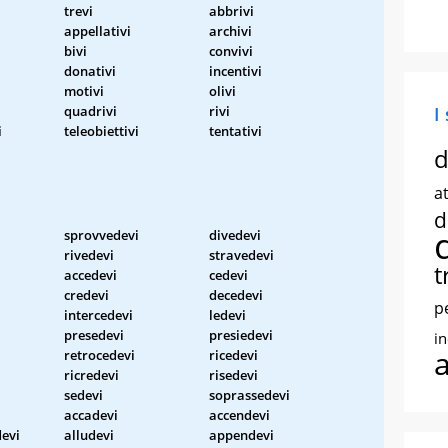
trevi
abbrivi
appellativi
archivi
bivi
convivi
donativi
incentivi
motivi
olivi
quadrivi
rivi
I
i
teleobiettivi
tentativi
d
at
d
sprovvedevi
divedevi
rivedevi
stravedevi
t
accedevi
cedevi
credevi
decedevi
p
intercedevi
ledevi
presedevi
presiedevi
i
retrocedevi
ricedevi
ricredevi
risedevi
sedevi
soprassedevi
accadevi
accendevi
evi
alludevi
appendevi