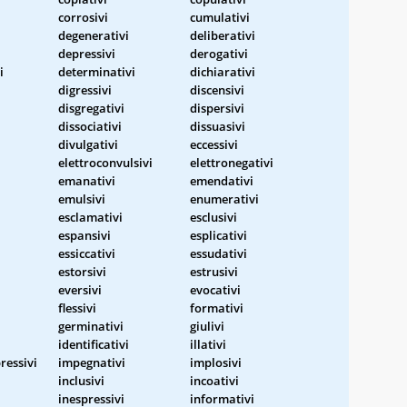
corrosivi
cumulativi
degenerativi
deliberativi
depressivi
derogativi
i
determinativi
dichiarativi
digressivi
discensivi
disgregativi
dispersivi
dissociativi
dissuasivi
divulgativi
eccessivi
elettroconvulsivi
elettronegativi
emanativi
emendativi
emulsivi
enumerativi
esclamativi
esclusivi
espansivi
esplicativi
essiccativi
essudativi
estorsivi
estrusivi
eversivi
evocativi
flessivi
formativi
germinativi
giulivi
identificativi
illativi
essivi
impegnativi
implosivi
inclusivi
incoativi
inespressivi
informativi