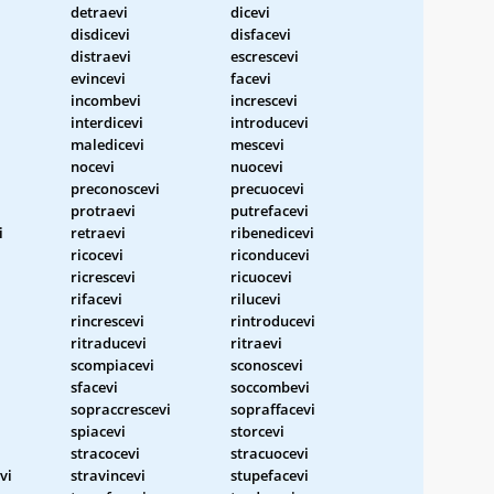
detraevi
dicevi
disdicevi
disfacevi
distraevi
escrescevi
evincevi
facevi
incombevi
increscevi
interdicevi
introducevi
maledicevi
mescevi
nocevi
nuocevi
preconoscevi
precuocevi
protraevi
putrefacevi
i
retraevi
ribenedicevi
ricocevi
riconducevi
ricrescevi
ricuocevi
rifacevi
rilucevi
rincrescevi
rintroducevi
ritraducevi
ritraevi
scompiacevi
sconoscevi
sfacevi
soccombevi
sopraccrescevi
sopraffacevi
spiacevi
storcevi
stracocevi
stracuocevi
vi
stravincevi
stupefacevi