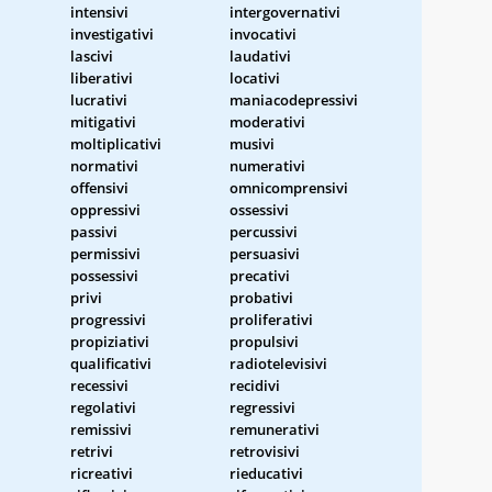
intensivi
intergovernativi
investigativi
invocativi
lascivi
laudativi
liberativi
locativi
lucrativi
maniacodepressivi
mitigativi
moderativi
moltiplicativi
musivi
normativi
numerativi
offensivi
omnicomprensivi
oppressivi
ossessivi
passivi
percussivi
permissivi
persuasivi
possessivi
precativi
privi
probativi
progressivi
proliferativi
propiziativi
propulsivi
qualificativi
radiotelevisivi
recessivi
recidivi
regolativi
regressivi
remissivi
remunerativi
retrivi
retrovisivi
ricreativi
rieducativi