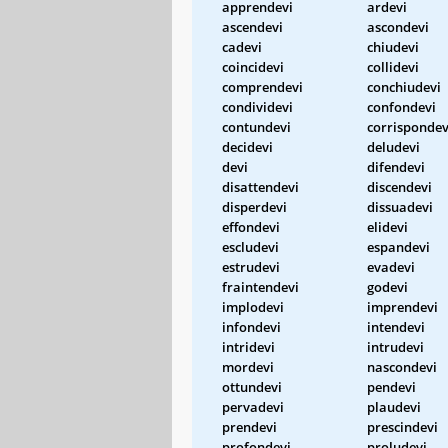
apprendevi
ardevi
ascendevi
ascondevi
cadevi
chiudevi
coincidevi
collidevi
comprendevi
conchiudevi
condividevi
confondevi
contundevi
corrispondev
decidevi
deludevi
devi
difendevi
disattendevi
discendevi
disperdevi
dissuadevi
effondevi
elidevi
escludevi
espandevi
estrudevi
evadevi
fraintendevi
godevi
implodevi
imprendevi
infondevi
intendevi
intridevi
intrudevi
mordevi
nascondevi
ottundevi
pendevi
pervadevi
plaudevi
prendevi
prescindevi
profondevi
proludevi