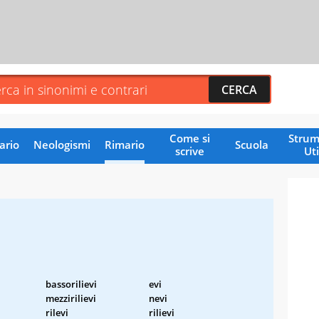
Come si
Strum
ario
Neologismi
Rimario
Scuola
scrive
Uti
bassorilievi
evi
mezzirilievi
nevi
rilevi
rilievi