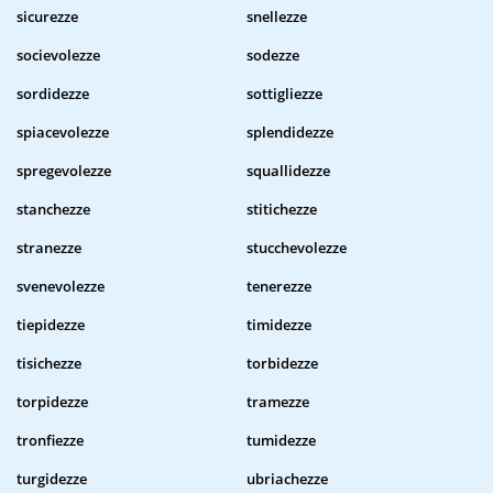
sicurezze
snellezze
socievolezze
sodezze
sordidezze
sottigliezze
spiacevolezze
splendidezze
spregevolezze
squallidezze
stanchezze
stitichezze
stranezze
stucchevolezze
svenevolezze
tenerezze
tiepidezze
timidezze
tisichezze
torbidezze
torpidezze
tramezze
tronfiezze
tumidezze
turgidezze
ubriachezze