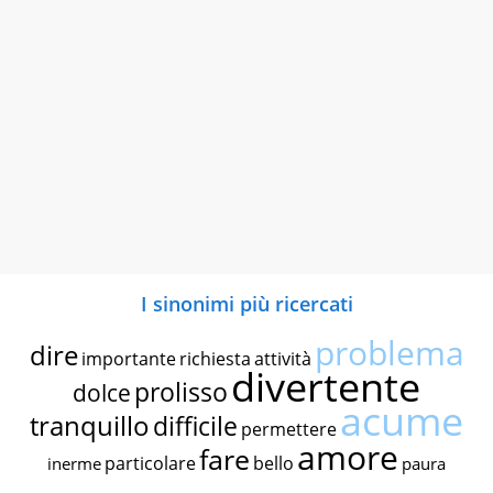
I sinonimi più ricercati
problema
dire
importante
richiesta
attività
divertente
prolisso
dolce
acume
tranquillo
difficile
permettere
amore
fare
particolare
bello
inerme
paura