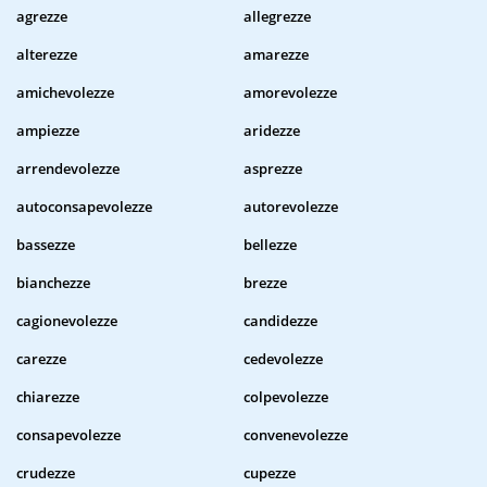
agrezze
allegrezze
alterezze
amarezze
amichevolezze
amorevolezze
ampiezze
aridezze
arrendevolezze
asprezze
autoconsapevolezze
autorevolezze
bassezze
bellezze
bianchezze
brezze
cagionevolezze
candidezze
carezze
cedevolezze
chiarezze
colpevolezze
consapevolezze
convenevolezze
crudezze
cupezze