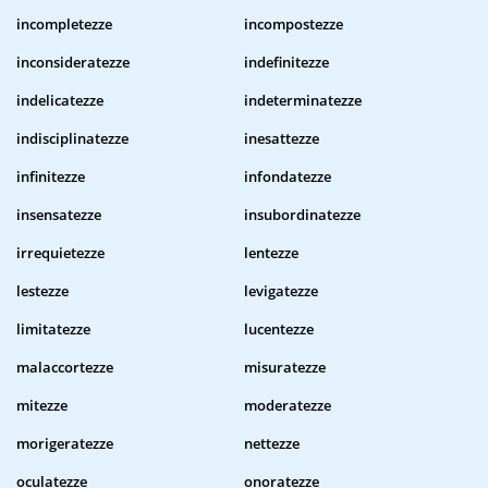
incompletezze
incompostezze
inconsideratezze
indefinitezze
indelicatezze
indeterminatezze
indisciplinatezze
inesattezze
infinitezze
infondatezze
insensatezze
insubordinatezze
irrequietezze
lentezze
lestezze
levigatezze
limitatezze
lucentezze
malaccortezze
misuratezze
mitezze
moderatezze
morigeratezze
nettezze
oculatezze
onoratezze