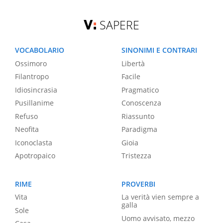
SAPERE
VOCABOLARIO
SINONIMI E CONTRARI
Ossimoro
Libertà
Filantropo
Facile
Idiosincrasia
Pragmatico
Pusillanime
Conoscenza
Refuso
Riassunto
Neofita
Paradigma
Iconoclasta
Gioia
Apotropaico
Tristezza
RIME
PROVERBI
Vita
La verità vien sempre a
galla
Sole
Uomo avvisato, mezzo