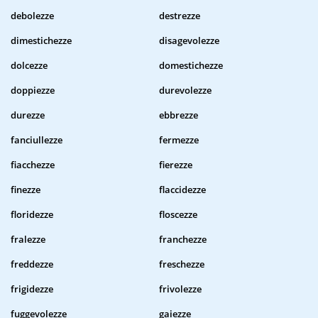
debolezze
destrezze
dimestichezze
disagevolezze
dolcezze
domestichezze
doppiezze
durevolezze
durezze
ebbrezze
fanciullezze
fermezze
fiacchezze
fierezze
finezze
flaccidezze
floridezze
floscezze
fralezze
franchezze
freddezze
freschezze
frigidezze
frivolezze
fuggevolezze
gaiezze