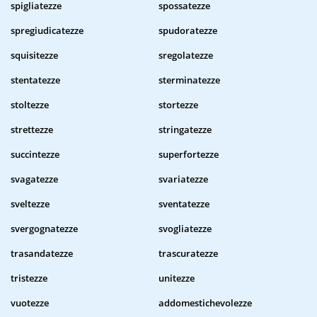
spigliatezze
spossatezze
spregiudicatezze
spudoratezze
squisitezze
sregolatezze
stentatezze
sterminatezze
stoltezze
stortezze
strettezze
stringatezze
succintezze
superfortezze
svagatezze
svariatezze
sveltezze
sventatezze
svergognatezze
svogliatezze
trasandatezze
trascuratezze
tristezze
unitezze
vuotezze
addomestichevolezze