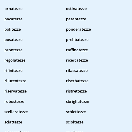
ornatezze
ostinatezze
pacatezze
pesantezze
politezze
ponderatezze
posatezze
prelibatezze
prontezze
raffinatezze
regolatezze
ricercatezze
rifinitezze
rilassatezze
rilucentezze
riserbatezze
riservatezze
ristrettezze
robustezze
sbrigliatezze
scelleratezze
schiettezze
sciattezze
scioltezze