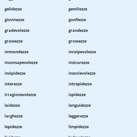
gelidezze
gentilezze
giovinezze
gonfiezze
gradevolezze
grandezze
grassezze
grossezze
immondezze
incolpevolezze
inconsapevolezze
insicurezze
insipidezze
insocievolezze
interezze
intrepidezze
irragionevolezze
ispidezze
laidezze
languidezze
larghezze
leggerezze
lepidezze
limpidezze