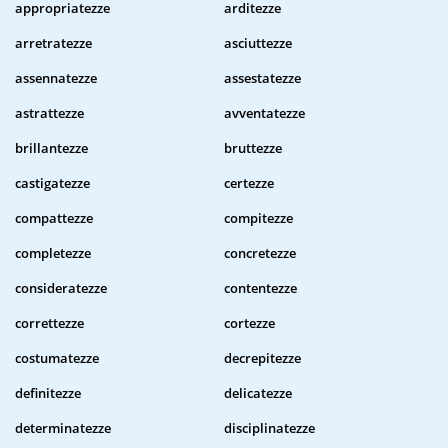
appropriatezze
arditezze
arretratezze
asciuttezze
assennatezze
assestatezze
astrattezze
avventatezze
brillantezze
bruttezze
castigatezze
certezze
compattezze
compitezze
completezze
concretezze
consideratezze
contentezze
correttezze
cortezze
costumatezze
decrepitezze
definitezze
delicatezze
determinatezze
disciplinatezze