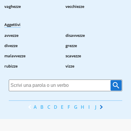
vaghezze
vecchiezze
Aggettivi
avvezze
disavvezze
divezze
grezze
malavvezze
scavezze
rubizze
vizze
A
B
C
D
E
F
G
H
I
J
K
L
M
N