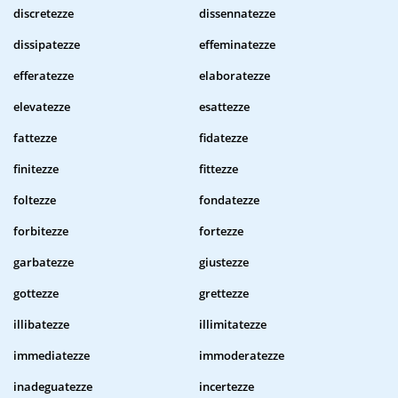
discretezze
dissennatezze
dissipatezze
effeminatezze
efferatezze
elaboratezze
elevatezze
esattezze
fattezze
fidatezze
finitezze
fittezze
foltezze
fondatezze
forbitezze
fortezze
garbatezze
giustezze
gottezze
grettezze
illibatezze
illimitatezze
immediatezze
immoderatezze
inadeguatezze
incertezze