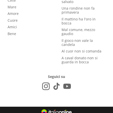
Casa
salvato
Mare
Una rondine non fa
primavera
Amore
Il mattino ha l'oro in
Cuore
bocca
Amici
Mal comune, mezzo
Bene
gaudio
Il gioco non vale la
candela
Al cuor non si comanda
A caval donato non si
guarda in bocca
Seguici su