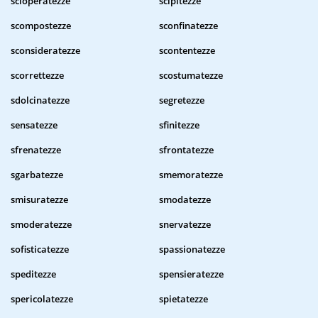
scioperatezze
scipitezze
scompostezze
sconfinatezze
sconsideratezze
scontentezze
scorrettezze
scostumatezze
sdolcinatezze
segretezze
sensatezze
sfinitezze
sfrenatezze
sfrontatezze
sgarbatezze
smemoratezze
smisuratezze
smodatezze
smoderatezze
snervatezze
sofisticatezze
spassionatezze
speditezze
spensieratezze
spericolatezze
spietatezze