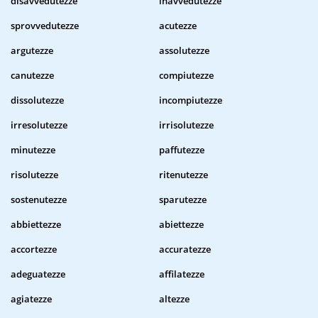
disavvedutezze
inavvedutezze
sprovvedutezze
acutezze
argutezze
assolutezze
canutezze
compiutezze
dissolutezze
incompiutezze
irresolutezze
irrisolutezze
minutezze
paffutezze
risolutezze
ritenutezze
sostenutezze
sparutezze
abbiettezze
abiettezze
accortezze
accuratezze
adeguatezze
affilatezze
agiatezze
altezze