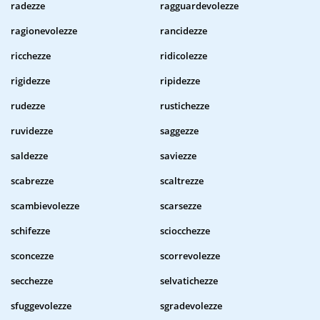
radezze
ragguardevolezze
ragionevolezze
rancidezze
ricchezze
ridicolezze
rigidezze
ripidezze
rudezze
rustichezze
ruvidezze
saggezze
saldezze
saviezze
scabrezze
scaltrezze
scambievolezze
scarsezze
schifezze
sciocchezze
sconcezze
scorrevolezze
secchezze
selvatichezze
sfuggevolezze
sgradevolezze