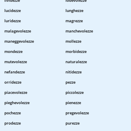
lividezze
lodevolezze
lucidezze
lunghezze
luridezze
magrezze
malagevolezze
manchevolezze
maneggevolezze
mollezze
mondezze
morbidezze
mutevolezze
naturalezze
nefandezze
nitidezze
orridezze
pezze
piacevolezze
piccolezze
pieghevolezze
pienezze
pochezze
pregevolezze
prodezze
purezze