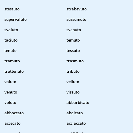
stessuto
strabevuto
supervaluto
sussumuto
svaluto
svenuto
taciuto
temuto
tenuto
tessuto
tramuto
trasmuto
trattenuto
tributo
valuto
velluto
venuto
vissuto
voluto
abbarbicato
abboccato
abdicato
accecato
acciaccato