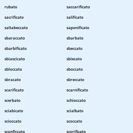
rubato
saccarificato
sacrificato
salificato
saltabeccato
saponificato
sbaraccato
sbarbato
sbarbificato
sbeccato
sbiascicato
sbiecato
sbloccato
sboccato
sbracato
sbreccato
scarificato
scarnificato
scerbato
schioccato
sciabicato
scialbato
scioccato
scoccato
sconficcato
scorificato