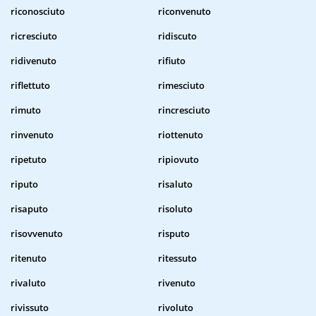
riconosciuto
riconvenuto
ricresciuto
ridiscuto
ridivenuto
rifiuto
riflettuto
rimesciuto
rimuto
rincresciuto
rinvenuto
riottenuto
ripetuto
ripiovuto
riputo
risaluto
risaputo
risoluto
risovvenuto
risputo
ritenuto
ritessuto
rivaluto
rivenuto
rivissuto
rivoluto