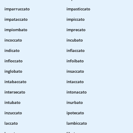
imparruccato
impasticcato
impataccato
impiccato
impiombato
imprecato
incoccato
incubato
indicato
infiaccato
infioccato
infoibato
inglobato
insaccato
intabaccato
intaccato
intersecato
intonacato
intubato
inurbato
inzuccato
ipotecato
laccato
lambiccato