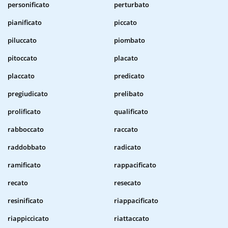
personificato
perturbato
pianificato
piccato
piluccato
piombato
pitoccato
placato
placcato
predicato
pregiudicato
prelibato
prolificato
qualificato
rabboccato
raccato
raddobbato
radicato
ramificato
rappacificato
recato
resecato
resinificato
riappacificato
riappiccicato
riattaccato