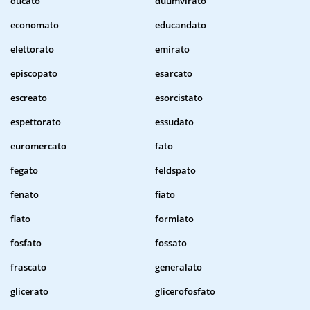
ducato
duumvirato
economato
educandato
elettorato
emirato
episcopato
esarcato
escreato
esorcistato
espettorato
essudato
euromercato
fato
fegato
feldspato
fenato
fiato
flato
formiato
fosfato
fossato
frascato
generalato
glicerato
glicerofosfato