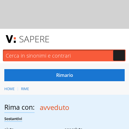
SAPERE
HOME
RIME
Rima con:
avveduto
Sostantivi