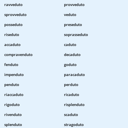
ravveduto
provveduto
sprovveduto
veduto
posseduto
preseduto
riseduto
soprasseduto
accaduto
caduto
compravenduto
decaduto
fenduto
goduto
impenduto
paracaduto
penduto
perduto
riaccaduto
ricaduto
rigoduto
risplenduto
rivenduto
scaduto
splenduto
stragoduto