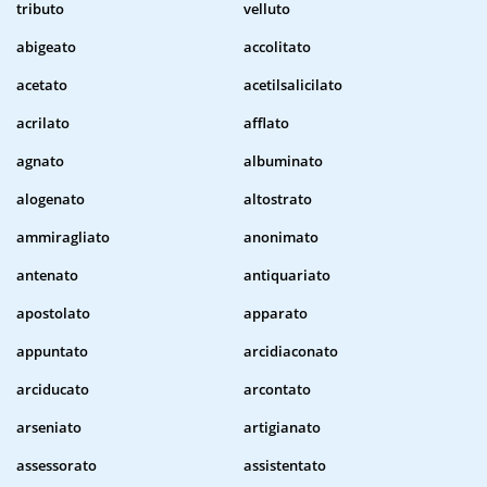
tributo
velluto
abigeato
accolitato
acetato
acetilsalicilato
acrilato
afflato
agnato
albuminato
alogenato
altostrato
ammiragliato
anonimato
antenato
antiquariato
apostolato
apparato
appuntato
arcidiaconato
arciducato
arcontato
arseniato
artigianato
assessorato
assistentato