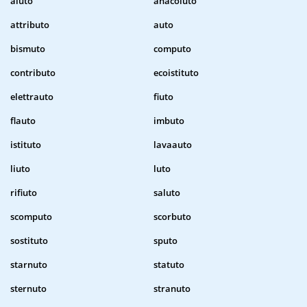
aiuto
anacoluto
attributo
auto
bismuto
computo
contributo
ecoistituto
elettrauto
fiuto
flauto
imbuto
istituto
lavaauto
liuto
luto
rifiuto
saluto
scomputo
scorbuto
sostituto
sputo
starnuto
statuto
sternuto
stranuto