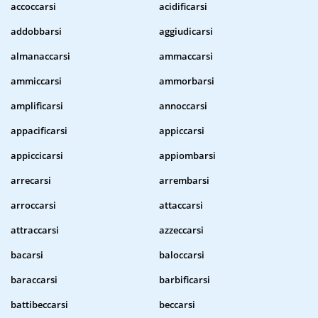
accoccarsi
acidificarsi
addobbarsi
aggiudicarsi
almanaccarsi
ammaccarsi
ammiccarsi
ammorbarsi
amplificarsi
annoccarsi
appacificarsi
appiccarsi
appiccicarsi
appiombarsi
arrecarsi
arrembarsi
arroccarsi
attaccarsi
attraccarsi
azzeccarsi
bacarsi
baloccarsi
baraccarsi
barbificarsi
battibeccarsi
beccarsi