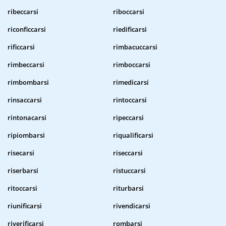
ribeccarsi
riboccarsi
riconficcarsi
riedificarsi
rificcarsi
rimbacuccarsi
rimbeccarsi
rimboccarsi
rimbombarsi
rimedicarsi
rinsaccarsi
rintoccarsi
rintonacarsi
ripeccarsi
ripiombarsi
riqualificarsi
risecarsi
riseccarsi
riserbarsi
ristuccarsi
ritoccarsi
riturbarsi
riunificarsi
rivendicarsi
riverificarsi
rombarsi