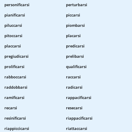
personificarsi
perturbarsi
pianificarsi
piccarsi
piluccarsi
piombarsi
pitoccarsi
placarsi
placcarsi
predicarsi
pregiudicarsi
prelibarsi
prolificarsi
qualificarsi
rabboccarsi
raccarsi
raddobbarsi
radicarsi
ramificarsi
rappacificarsi
recarsi
resecarsi
resinificarsi
riappacificarsi
riappiccicarsi
riattaccarsi