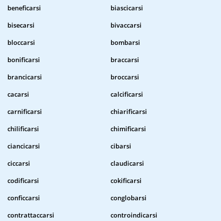
beneficarsi
biascicarsi
bisecarsi
bivaccarsi
bloccarsi
bombarsi
bonificarsi
braccarsi
brancicarsi
broccarsi
cacarsi
calcificarsi
carnificarsi
chiarificarsi
chilificarsi
chimificarsi
ciancicarsi
cibarsi
ciccarsi
claudicarsi
codificarsi
cokificarsi
conficcarsi
conglobarsi
contrattaccarsi
controindicarsi