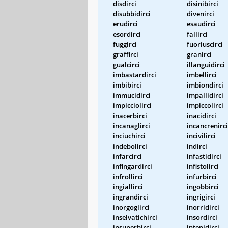
disdirci
disinibirci
disubbidirci
divenirci
erudirci
esaudirci
esordirci
fallirci
fuggirci
fuoriuscirci
graffirci
granirci
gualcirci
illanguidirci
imbastardirci
imbellirci
imbibirci
imbiondirci
immucidirci
impallidirci
impicciolirci
impiccolirci
inacerbirci
inacidirci
incanaglirci
incancrenirci
inciuchirci
incivilirci
indebolirci
indirci
infarcirci
infastidirci
infingardirci
infistolirci
infrollirci
infurbirci
ingiallirci
ingobbirci
ingrandirci
ingrigirci
inorgoglirci
inorridirci
inselvatichirci
insordirci
insuperbirci
intepidirci