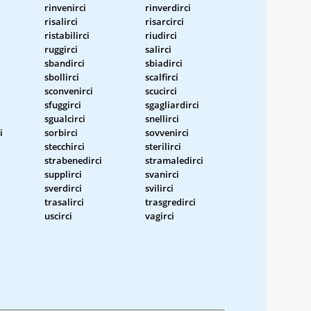
rinvenirci
rinverdirci
risalirci
risarcirci
ristabilirci
riudirci
ruggirci
salirci
sbandirci
sbiadirci
sbollirci
scalfirci
sconvenirci
scucirci
sfuggirci
sgagliardirci
sgualcirci
snellirci
i
sorbirci
sovvenirci
stecchirci
sterilirci
strabenedirci
stramaledirci
supplirci
svanirci
sverdirci
svilirci
trasalirci
trasgredirci
uscirci
vagirci