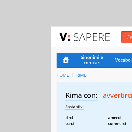
SAPERE
Sinonimi e
Vocabol
contrari
HOME
RIME
Rima con:
avvertirc
Sostantivi
circi
amerci
cerci
commerci