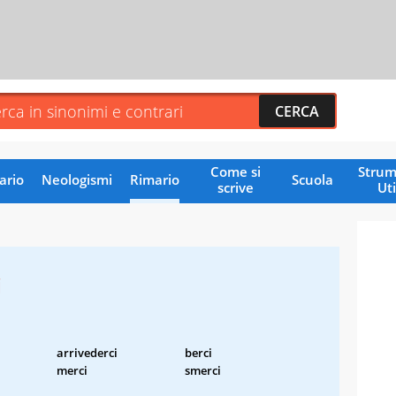
Come si
Strum
ario
Neologismi
Rimario
Scuola
scrive
Uti
i
arrivederci
berci
merci
smerci