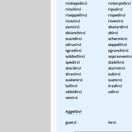
rintiepidirci
rintorpidirci
rinvilirci
ripulirci
riseppellirci
rispedirci
riuscirci
rivenirci
sancirci
sbalordirci
sbianchirci
sbirci
scandirci
schermirci
sdrucirci
seppellirci
sgradirci
sgranchirci
sobbollirci
sopravvenirc
spedirci
stabilirci
stordirci
stormirci
stranirci
subirci
svelenirci
svenirci
tallirci
tradirci
ubbidirci
udirci
venirci
Aggettivi
guerci
lerci