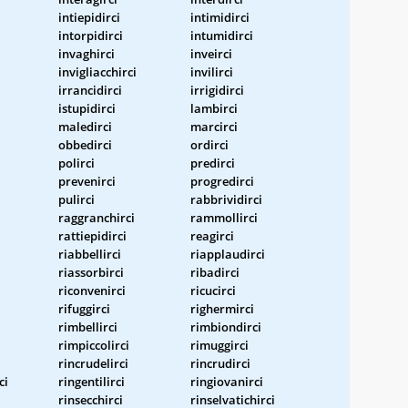
intiepidirci
intimidirci
intorpidirci
intumidirci
invaghirci
inveirci
invigliacchirci
invilirci
irrancidirci
irrigidirci
istupidirci
lambirci
maledirci
marcirci
obbedirci
ordirci
polirci
predirci
prevenirci
progredirci
pulirci
rabbrividirci
raggranchirci
rammollirci
rattiepidirci
reagirci
riabbellirci
riapplaudirci
riassorbirci
ribadirci
riconvenirci
ricucirci
rifuggirci
righermirci
rimbellirci
rimbiondirci
i
rimpiccolirci
rimuggirci
rincrudelirci
rincrudirci
ci
ringentilirci
ringiovanirci
rinsecchirci
rinselvatichirci