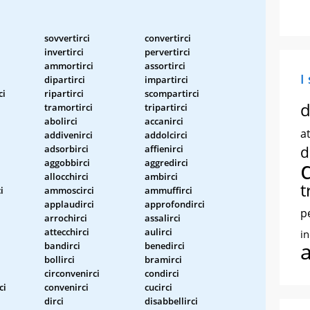
sovvertirci
convertirci
invertirci
pervertirci
ammortirci
assortirci
I
dipartirci
impartirci
ci
ripartirci
scompartirci
d
tramortirci
tripartirci
abolirci
accanirci
at
addivenirci
addolcirci
adsorbirci
affienirci
d
aggobbirci
aggredirci
allocchirci
ambirci
t
i
ammoscirci
ammuffirci
applaudirci
approfondirci
p
arrochirci
assalirci
attecchirci
aulirci
i
bandirci
benedirci
bollirci
bramirci
circonvenirci
condirci
ci
convenirci
cucirci
dirci
disabbellirci