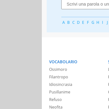
A
B
C
D
E
F
G
H
I
J
VOCABOLARIO
Ossimoro
Filantropo
Idiosincrasia
Pusillanime
Refuso
Neofita