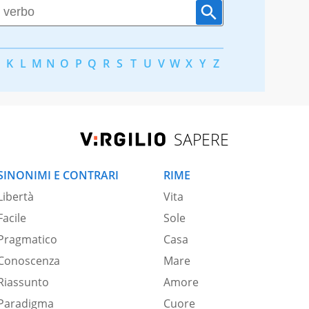
K
L
M
N
O
P
Q
R
S
T
U
V
W
X
Y
Z
SAPERE
SINONIMI E CONTRARI
RIME
Libertà
Vita
Facile
Sole
Pragmatico
Casa
Conoscenza
Mare
Riassunto
Amore
Paradigma
Cuore