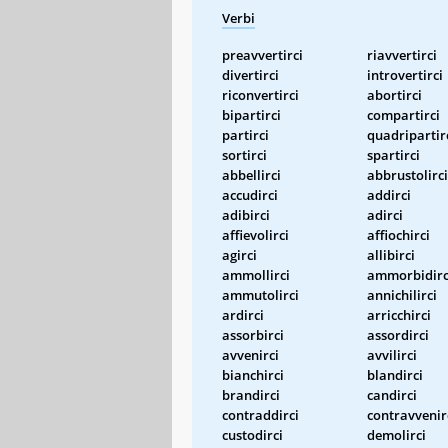
Verbi
preavvertirci
riavvertirci
divertirci
introvertirci
riconvertirci
abortirci
bipartirci
compartirci
partirci
quadripartir
sortirci
spartirci
abbellirci
abbrustolirci
accudirci
addirci
adibirci
adirci
affievolirci
affiochirci
agirci
allibirci
ammollirci
ammorbidirc
ammutolirci
annichilirci
ardirci
arricchirci
assorbirci
assordirci
avvenirci
avvilirci
bianchirci
blandirci
brandirci
candirci
contraddirci
contravvenir
custodirci
demolirci