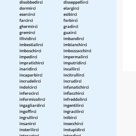
disobbedirci
disseppellirci
dormirci
elargirci
esercirci
esibirci
farcirci
forbirci
ghermirci
gradirci
gremirci
guairci
illividirci
imbandirci
imbestialirci
imbianchirci
imboschirci
imbozzacchirci
impedirci
impermalirci
impratichirci
imputridirci
inaridirci
incallirci
incaparbirci
incitrullirci
incrudelirci
incrudirci
indolcirci
infanatichirci
inferocirci
infiacchirci
informicolirci
infreddolirci
ingagliardirci
ingentilirci
ingoffirci
ingracilirci
ingrullirci
inibirci
insanirci
insecchirci
insterilirci
instupidirci
interagirci
interdirci