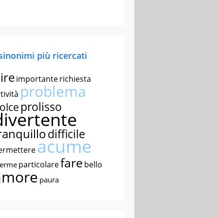
 sinonimi più ricercati
ire
importante
richiesta
problema
tività
prolisso
olce
divertente
ranquillo
difficile
acume
ermettere
fare
particolare
bello
nerme
amore
paura