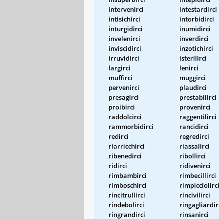
intervenirci
intestardirci
intisichirci
intorbidirci
inturgidirci
inumidirci
invelenirci
inverdirci
inviscidirci
inzotichirci
irruvidirci
isterilirci
largirci
lenirci
muffirci
muggirci
pervenirci
plaudirci
presagirci
prestabilirci
proibirci
provenirci
raddolcirci
raggentilirci
rammorbidirci
rancidirci
redirci
regredirci
riarricchirci
riassalirci
ribenedirci
ribollirci
ridirci
ridivenirci
rimbambirci
rimbecillirci
rimboschirci
rimpicciolirc
rincitrullirci
rincivilirci
rindebolirci
ringagliardir
ringrandirci
rinsanirci