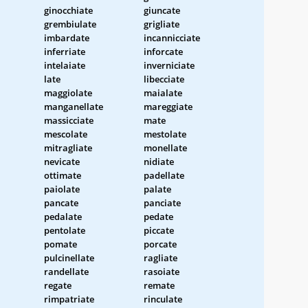
ginocchiate
giuncate
grembiulate
grigliate
imbardate
incannicciate
inferriate
inforcate
intelaiate
inverniciate
late
libecciate
maggiolate
maialate
manganellate
mareggiate
massicciate
mate
mescolate
mestolate
mitragliate
monellate
nevicate
nidiate
ottimate
padellate
paiolate
palate
pancate
panciate
pedalate
pedate
pentolate
piccate
pomate
porcate
pulcinellate
ragliate
randellate
rasoiate
regate
remate
rimpatriate
rinculate