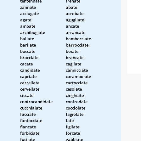
tentennate
trenate
zannate
abate
acciugate
acrobate
agate
agugliate
ambate
ancate
archibugiate
arrancate
ballate
bambocciate
barilate
barrocciate
boccate
boiate
bracciate
brancate
cacate
cagliate
candidate
cannicciate
capriate
carambolate
carrellate
cartocciate
cervellate
cesoiate
ciccate
cinghiate
controcandidate
controdate
cucchiaiate
cucciolate
facciate
fagiolate
fantocciate
fate
fiancate
figliate
forbiciate
forcate
fucilate
gabbiate