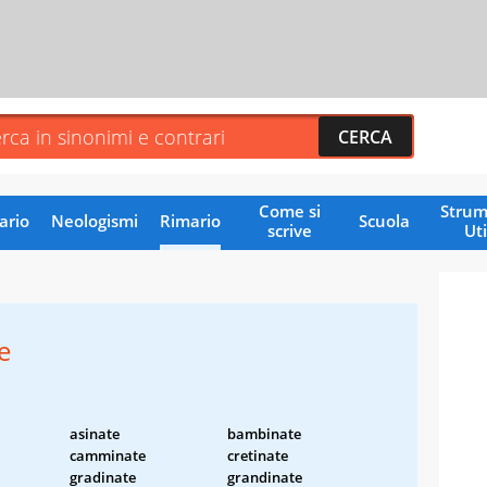
Come si
Strum
ario
Neologismi
Rimario
Scuola
scrive
Uti
e
asinate
bambinate
camminate
cretinate
gradinate
grandinate