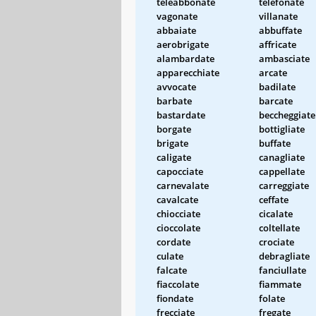
teleabbonate
telefonate
vagonate
villanate
abbaiate
abbuffate
aerobrigate
affricate
alambardate
ambasciate
apparecchiate
arcate
avvocate
badilate
barbate
barcate
bastardate
beccheggiate
borgate
bottigliate
brigate
buffate
caligate
canagliate
capocciate
cappellate
carnevalate
carreggiate
cavalcate
ceffate
chiocciate
cicalate
cioccolate
coltellate
cordate
crociate
culate
debragliate
falcate
fanciullate
fiaccolate
fiammate
fiondate
folate
frecciate
fregate