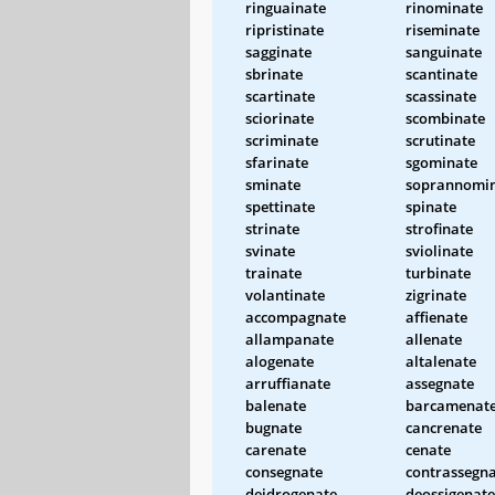
ringuainate
rinominate
ripristinate
riseminate
sagginate
sanguinate
sbrinate
scantinate
scartinate
scassinate
sciorinate
scombinate
scriminate
scrutinate
sfarinate
sgominate
sminate
soprannomi
spettinate
spinate
strinate
strofinate
svinate
sviolinate
trainate
turbinate
volantinate
zigrinate
accompagnate
affienate
allampanate
allenate
alogenate
altalenate
arruffianate
assegnate
balenate
barcamenat
bugnate
cancrenate
carenate
cenate
consegnate
contrassegn
deidrogenate
deossigenate