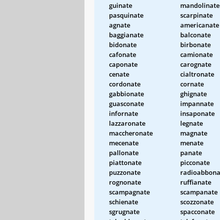
guinate
mandolinate
pasquinate
scarpinate
agnate
americanate
baggianate
balconate
bidonate
birbonate
cafonate
camionate
caponate
carognate
cenate
cialtronate
cordonate
cornate
gabbionate
ghignate
guasconate
impannate
infornate
insaponate
lazzaronate
legnate
maccheronate
magnate
mecenate
menate
pallonate
panate
piattonate
picconate
puzzonate
radioabbona
rognonate
ruffianate
scampagnate
scampanate
schienate
scozzonate
sgrugnate
spacconate