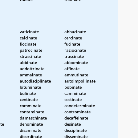
vaticinate
abbacinate
calcinate
cercinate
fiocinate
fucinate
patrocinate
raziocinate
strascinate
trascinate
abbinate
abbominate
addottrinate
affinate
ammainate
ammutinate
autodisciplinate
autoimpollinate
bituminate
bobinate
bulinate
camminate
centinate
cestinate
comminate
condeterminate
contaminate
controminate
damaschinate
decaffeinate
te
denominate
desinate
disaminate
disciplinate
disordinate
disseminate