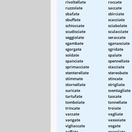
rivoltellate
roccate
ruzzolate
saccate
sbafate
sbirciate
sbuffate
scacciate
schioccate
sciabolate
scudisciate
sculacciate
seggiolate
seraccate
sgambate
sganasciate
sgorgate
sgridate
soldate
spalate
spanciate
spennellate
sprimacciate
stacciate
stenterellate
stereobate
stimmate
stincate
stornellate
strigliate
suricate
sventagliate
tartufate
tascate
tombolate
tonnellate
trincate
troiate
vaccate
vagliate
vangate
vassoiate
vigliaccate
vogate
zaffate
zoccolate