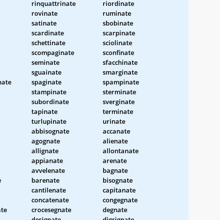
rinquattrinate
riordinate
rovinate
ruminate
satinate
sbobinate
scardinate
scarpinate
schettinate
sciolinate
scompaginate
sconfinate
seminate
sfacchinate
sguainate
smarginate
nate
spaginate
spampinate
stampinate
sterminate
subordinate
sverginate
tapinate
terminate
turlupinate
urinate
abbisognate
accanate
agognate
alienate
allignate
allontanate
appianate
arenate
avvelenate
bagnate
e
barenate
bisognate
cantilenate
capitanate
concatenate
congegnate
ate
crocesegnate
degnate
designate
digrignate