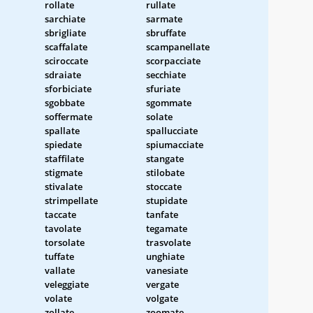
rollate
rullate
sarchiate
sarmate
sbrigliate
sbruffate
scaffalate
scampanellate
sciroccate
scorpacciate
sdraiate
secchiate
sforbiciate
sfuriate
sgobbate
sgommate
soffermate
solate
spallate
spallucciate
spiedate
spiumacciate
staffilate
stangate
stigmate
stilobate
stivalate
stoccate
strimpellate
stupidate
taccate
tanfate
tavolate
tegamate
torsolate
trasvolate
tuffate
unghiate
vallate
vanesiate
veleggiate
vergate
volate
volgate
zollate
zoomate