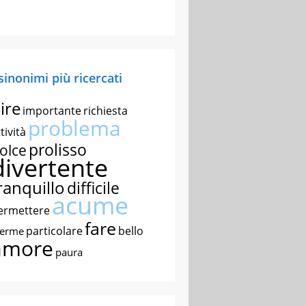
 sinonimi più ricercati
ire
importante
richiesta
problema
tività
prolisso
olce
divertente
ranquillo
difficile
acume
ermettere
fare
particolare
bello
nerme
amore
paura