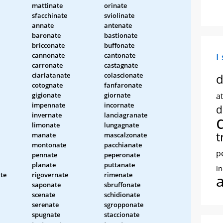
mattinate
orinate
sfacchinate
sviolinate
annate
antenate
baronate
bastionate
bricconate
buffonate
cannonate
cantonate
I
carronate
castagnate
ciarlatanate
colascionate
d
cotognate
fanfaronate
gigionate
giornate
at
impennate
incornate
d
invernate
lanciagranate
limonate
lungagnate
t
manate
mascalzonate
montonate
pacchianate
p
pennate
peperonate
planate
puttanate
i
te
rigovernate
rimenate
saponate
sbruffonate
scenate
schidionate
serenate
sgropponate
spugnate
staccionate