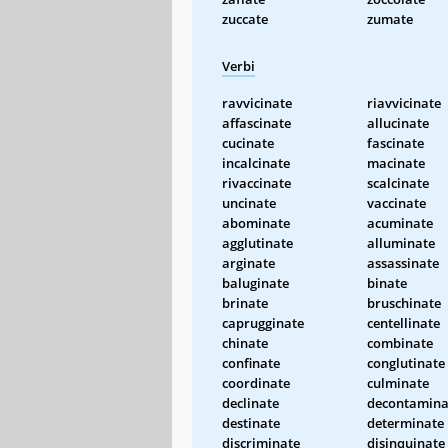
zuccate
zumate
Verbi
ravvicinate
riavvicinate
affascinate
allucinate
cucinate
fascinate
incalcinate
macinate
rivaccinate
scalcinate
uncinate
vaccinate
abominate
acuminate
agglutinate
alluminate
arginate
assassinate
baluginate
binate
brinate
bruschinate
caprugginate
centellinate
chinate
combinate
confinate
conglutinate
coordinate
culminate
declinate
decontamina
destinate
determinate
discriminate
disinquinate