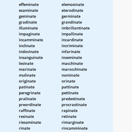
effeminate
elemosinate
esaminate
eterodinate
geminate
germinate
gradinate
grandinate
illuminate
imbrillantinate
impaginate
impallinate
incamminate
incardinate
inclinate
incriminate
indovinate
infarinate
insanguinate
inseminate
lesinate
macchinate
marinate
marocchinate
mulinate
nominate
originate
orinate
patinate
pattinate
peregrinate
pettinate
pralinate
predestinate
preordinate
procrastinate
raffinate
rapinate
resinate
retinate
riesaminate
rimarginate
rinate
rincamminate