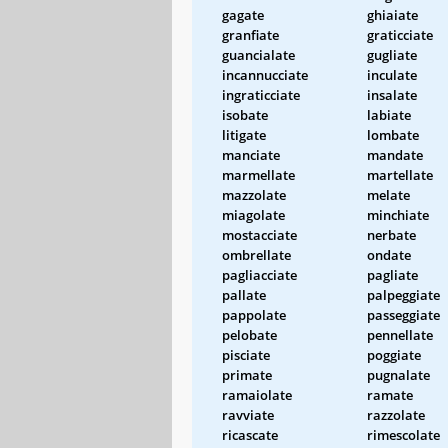
gagate
ghiaiate
granfiate
graticciate
guancialate
gugliate
incannucciate
inculate
ingraticciate
insalate
isobate
labiate
litigate
lombate
manciate
mandate
marmellate
martellate
mazzolate
melate
miagolate
minchiate
mostacciate
nerbate
ombrellate
ondate
pagliacciate
pagliate
pallate
palpeggiate
pappolate
passeggiate
pelobate
pennellate
pisciate
poggiate
primate
pugnalate
ramaiolate
ramate
ravviate
razzolate
ricascate
rimescolate