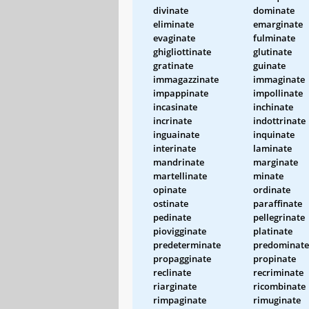
divinate
dominate
eliminate
emarginate
evaginate
fulminate
ghigliottinate
glutinate
gratinate
guinate
immagazzinate
immaginate
impappinate
impollinate
incasinate
inchinate
incrinate
indottrinate
inguainate
inquinate
interinate
laminate
mandrinate
marginate
martellinate
minate
opinate
ordinate
ostinate
paraffinate
pedinate
pellegrinate
piovigginate
platinate
predeterminate
predominate
propagginate
propinate
reclinate
recriminate
riarginate
ricombinate
rimpaginate
rimuginate