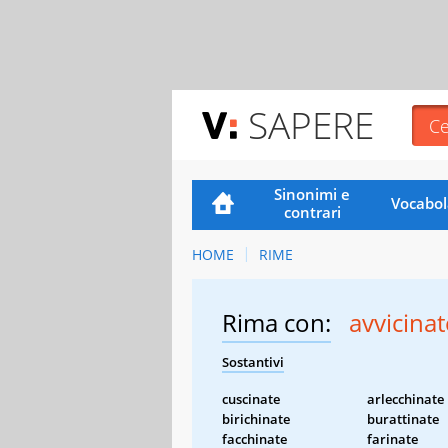
SAPERE
Sinonimi e
Vocabol
contrari
HOME
RIME
Rima con:
avvicinat
Sostantivi
cuscinate
arlecchinate
birichinate
burattinate
facchinate
farinate