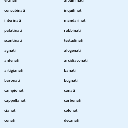
vicinati
albuminati
concubinati
inquilinati
interinati
mandarinati
palatinati
rabbinati
scantinati
testudinati
agnati
alogenati
antenati
arcidiaconati
artigianati
banati
baronati
bugnati
campionati
canati
cappellanati
carbonati
cianati
colonati
conati
decanati