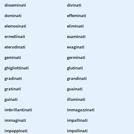
disseminati
divinati
dominati
effeminati
elemosinati
eliminati
ermellinati
esaminati
eterodinati
evaginati
geminati
germinati
ghigliottinati
glutinati
gradinati
grandinati
gratinati
guainati
guinati
illuminati
imbrillantinati
immagazzinati
immaginati
impallinati
impappinati
impollinati