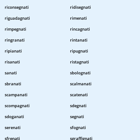
riconsegnati
ridisegnati
riguadagnati
rimenati
rimpegnati
rincagnati
ringranati
rintanati
ripianati
ripugnati
risanati
ristagnati
sanati
sbolognati
sbranati
scalmanati
scampanati
scatenati
scompagnati
sdegnati
sdoganati
segnati
serenati
sfognati
sfrenati
sgraffignati