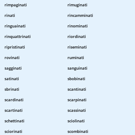
rimpaginati
rimuginati
rinati
rincamminati
ringuainati
rinominati
rinquattrinati
riordinati
ripristinati
riseminati
rovinati
ruminati
sagginati
sanguinati
satinati
sbobinati
sbrinati
scantinati
scardinati
scarpinati
scartinati
scassinati
schettinati
sciolinati
sciorinati
scombinati