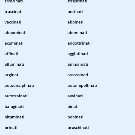
sdolcinati
strascinati
trascinati
uncinati
vaccinati
abbinati
abbominati
abominati
acuminati
addottrinati
affinati
agglutinati
alluminati
ammainati
arginati
assassinati
autodisciplinati
autoimpollinati
autotrainati
avvinati
baluginati
binati
bituminati
bobinati
brinati
bruschinati