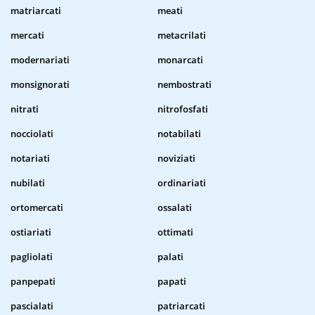
matriarcati
meati
mercati
metacrilati
modernariati
monarcati
monsignorati
nembostrati
nitrati
nitrofosfati
nocciolati
notabilati
notariati
noviziati
nubilati
ordinariati
ortomercati
ossalati
ostiariati
ottimati
pagliolati
palati
panpepati
papati
pascialati
patriarcati