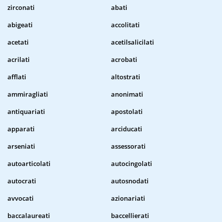
zirconati
abati
abigeati
accolitati
acetati
acetilsalicilati
acrilati
acrobati
afflati
altostrati
ammiragliati
anonimati
antiquariati
apostolati
apparati
arciducati
arseniati
assessorati
autoarticolati
autocingolati
autocrati
autosnodati
avvocati
azionariati
baccalaureati
baccellierati