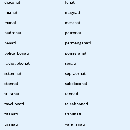
diaconati
fenati
imanati
magnati
manati
mecenati
padronati
patronati
penati
permanganati
policarbonati
pomigranati
radioabbonati
senati
settennati
sopraornati
stannati
subdiaconati
sultanati
tannati
tavellonati
teleabbonati
titanati
tribunati
uranati
valerianati