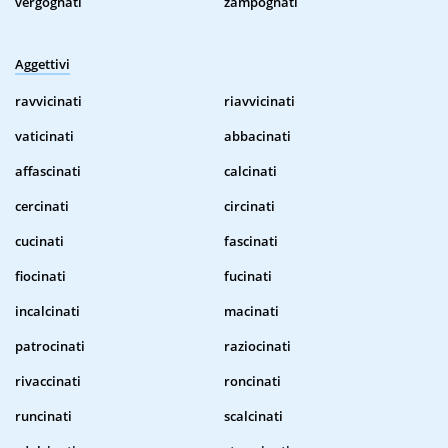
vergognati
zampognati
Aggettivi
ravvicinati
riavvicinati
vaticinati
abbacinati
affascinati
calcinati
cercinati
circinati
cucinati
fascinati
fiocinati
fucinati
incalcinati
macinati
patrocinati
raziocinati
rivaccinati
roncinati
runcinati
scalcinati