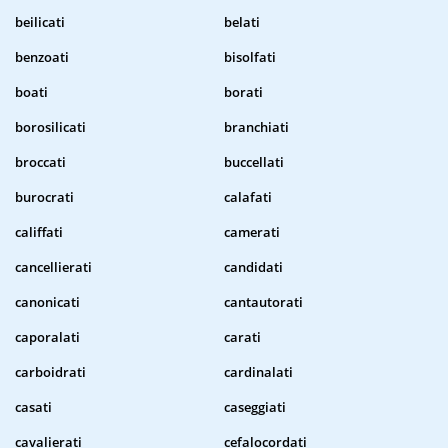
beilicati
belati
benzoati
bisolfati
boati
borati
borosilicati
branchiati
broccati
buccellati
burocrati
calafati
califfati
camerati
cancellierati
candidati
canonicati
cantautorati
caporalati
carati
carboidrati
cardinalati
casati
caseggiati
cavalierati
cefalocordati