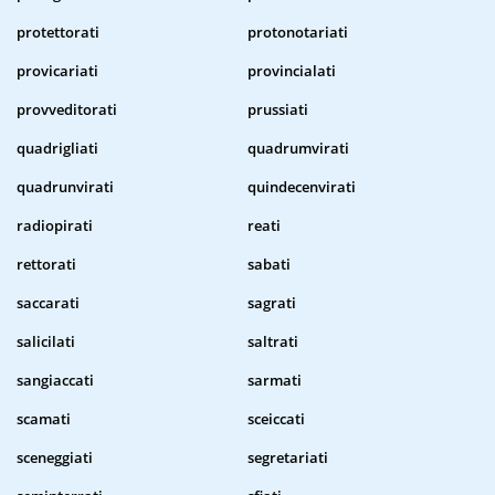
protettorati
protonotariati
provicariati
provincialati
provveditorati
prussiati
quadrigliati
quadrumvirati
quadrunvirati
quindecenvirati
radiopirati
reati
rettorati
sabati
saccarati
sagrati
salicilati
saltrati
sangiaccati
sarmati
scamati
sceiccati
sceneggiati
segretariati