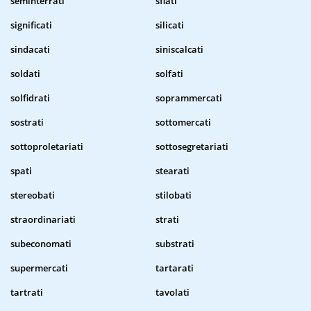
seminterrati
sfiati
significati
silicati
sindacati
siniscalcati
soldati
solfati
solfidrati
soprammercati
sostrati
sottomercati
sottoproletariati
sottosegretariati
spati
stearati
stereobati
stilobati
straordinariati
strati
subeconomati
substrati
supermercati
tartarati
tartrati
tavolati