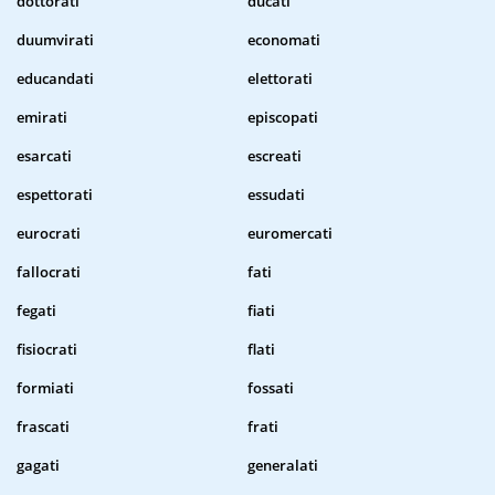
dottorati
ducati
duumvirati
economati
educandati
elettorati
emirati
episcopati
esarcati
escreati
espettorati
essudati
eurocrati
euromercati
fallocrati
fati
fegati
fiati
fisiocrati
flati
formiati
fossati
frascati
frati
gagati
generalati