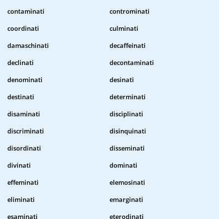
contaminati
controminati
coordinati
culminati
damaschinati
decaffeinati
declinati
decontaminati
denominati
desinati
destinati
determinati
disaminati
disciplinati
discriminati
disinquinati
disordinati
disseminati
divinati
dominati
effeminati
elemosinati
eliminati
emarginati
esaminati
eterodinati