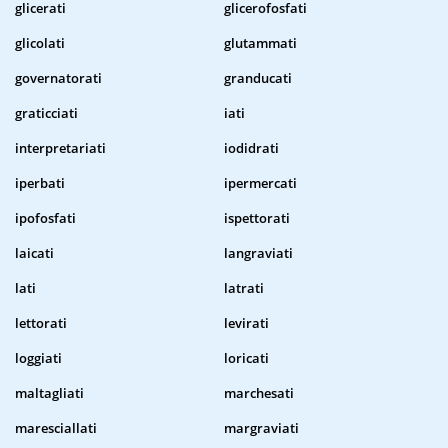
glicerati
glicerofosfati
glicolati
glutammati
governatorati
granducati
graticciati
iati
interpretariati
iodidrati
iperbati
ipermercati
ipofosfati
ispettorati
laicati
langraviati
lati
latrati
lettorati
levirati
loggiati
loricati
maltagliati
marchesati
maresciallati
margraviati