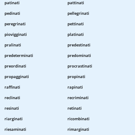
patinati
pattinati
pedinati
pellegrinati
peregrinati
pettinati
piovigginati
platinati
pralinati
predestinati
predeterminati
predominati
preordinati
procrastinati
propagginati
propinati
raffinati
rapinati
reclinati
recriminati
resinati
retinati
riarginati
ricombinati
riesaminati
rimarginati