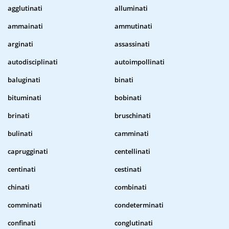
agglutinati
alluminati
ammainati
ammutinati
arginati
assassinati
autodisciplinati
autoimpollinati
baluginati
binati
bituminati
bobinati
brinati
bruschinati
bulinati
camminati
caprugginati
centellinati
centinati
cestinati
chinati
combinati
comminati
condeterminati
confinati
conglutinati