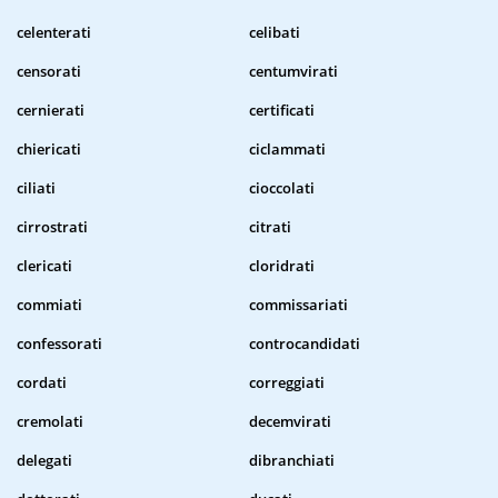
celenterati
celibati
censorati
centumvirati
cernierati
certificati
chiericati
ciclammati
ciliati
cioccolati
cirrostrati
citrati
clericati
cloridrati
commiati
commissariati
confessorati
controcandidati
cordati
correggiati
cremolati
decemvirati
delegati
dibranchiati