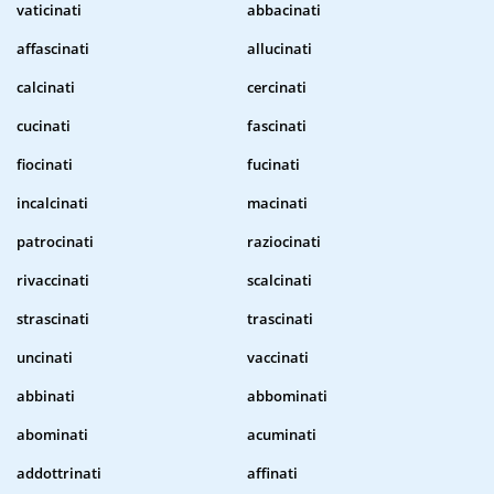
vaticinati
abbacinati
affascinati
allucinati
calcinati
cercinati
cucinati
fascinati
fiocinati
fucinati
incalcinati
macinati
patrocinati
raziocinati
rivaccinati
scalcinati
strascinati
trascinati
uncinati
vaccinati
abbinati
abbominati
abominati
acuminati
addottrinati
affinati