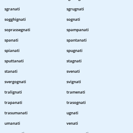
sgranati
sgrugnati
sogghignati
sognati
soprassegnati
spampanati
spanati
spantanati
spianati
spugnati
sputtanati
stagnati
stanati
svenati
svergognati
svignati
tralignati
tramenati
trapanati
trasognati
trasumanati
ugnati
umanati
venati