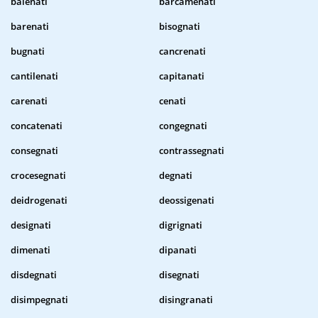
balenati
barcamenati
barenati
bisognati
bugnati
cancrenati
cantilenati
capitanati
carenati
cenati
concatenati
congegnati
consegnati
contrassegnati
crocesegnati
degnati
deidrogenati
deossigenati
designati
digrignati
dimenati
dipanati
disdegnati
disegnati
disimpegnati
disingranati