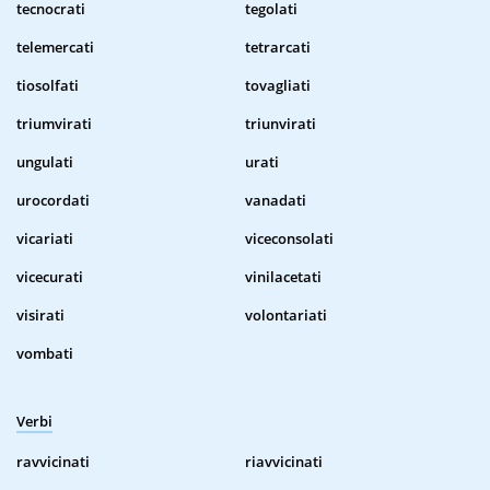
tecnocrati
tegolati
telemercati
tetrarcati
tiosolfati
tovagliati
triumvirati
triunvirati
ungulati
urati
urocordati
vanadati
vicariati
viceconsolati
vicecurati
vinilacetati
visirati
volontariati
vombati
Verbi
ravvicinati
riavvicinati