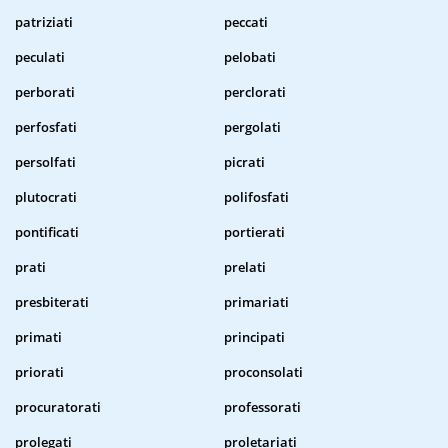
patriziati
peccati
peculati
pelobati
perborati
perclorati
perfosfati
pergolati
persolfati
picrati
plutocrati
polifosfati
pontificati
portierati
prati
prelati
presbiterati
primariati
primati
principati
priorati
proconsolati
procuratorati
professorati
prolegati
proletariati