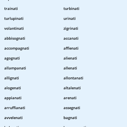
trainati
turbinati
turlupinati
urinati
volantinati
zigrinati
abbisognati
accanati
accompagnati
affienati
agognati
alienati
allampanati
allenati
allignati
allontanati
alogenati
altalenati
appianati
arenati
arruffianati
assegnati
avvelenati
bagnati